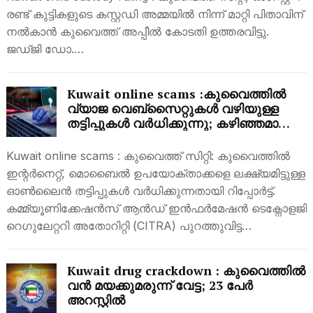
രണ്ട് കുട്ടികളുടെ കസ്റ്റഡി അമ്മയിൽ നിന്ന് മാറ്റി പിതാവിന്
നൽകാൻ കുവൈത്ത് അപ്പീൽ കോടതി ഉത്തരവിട്ടു.
ജഡ്ജി ഡോ.…
Kuwait online scams :കുവൈത്തിൽ
വ്യാജ വെബ്‌സൈറ്റുകൾ വഴിയുള്ള
തട്ടിപ്പുകൾ വർധിക്കുന്നു; കഴിഞ്ഞമാസം
റിപ്പോർട്ട് ചെയ്തത് 150 ലധികം
കേസുകൾ , മുന്നറിയിപ്പ്
Kuwait online scams : കുവൈത്ത് സിറ്റി: കുവൈത്തിൽ
ഇന്റർനെറ്റ്, മൊബൈൽ ഉപയോക്താക്കളെ ലക്ഷ്യമിട്ടുള്ള
ഓൺലൈൻ തട്ടിപ്പുകൾ വർധിക്കുന്നതായി റിപ്പോർട്ട്.
കമ്മ്യൂണിക്കേഷൻസ് ആൻഡ് ഇൻഫർമേഷൻ ടെക്നോളജി
റെഗുലേറ്ററി അതോറിറ്റി (CITRA) പുറത്തുവിട്ട…
Kuwait drug crackdown : കുവൈത്തിൽ
വൻ മയക്കുമരുന്ന് വേട്ട; 23 പേർ
അറസ്റ്റിൽ