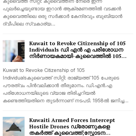
കുവൈത്ത് സിറ്റി: കുവൈത്തിന് നേരെ ഇന്ന്
പുലർച്ചെയുണ്ടായ ഇറാൻ ആക്രമണത്തിൽ വടക്കൻ
കുവൈത്തിലെ ഒരു സർക്കാർ കേന്ദ്രവും ബുബിയാൻ
ദ്വീപിലെ സ്വകാര്യ…
Kuwait to Revoke Citizenship of 105
Individuals ഡി എൻ എ പരിശോധന
നിർണായകമായി-കുവൈത്തിൽ 105
പേരുടെ പൗരത്വം പിൻവലിക്കുന്നു;
കൂടുതലറിയാം
Kuwait to Revoke Citizenship of 105
Individualsകുവൈത്ത് സിറ്റി: രാജ്യത്ത് 105 പേരുടെ
പൗരത്വം പിൻവലിക്കാൻ തീരുമാനം. ഡി.എൻ.എ
പരിശോധനയിലൂടെ വ്യാജ തിരിച്ചറിയൽ
കണ്ടെത്തിയതിനെ തുടർന്നാണ് നടപടി. 1958ൽ ജനിച്ച…
Kuwaiti Armed Forces Intercept
Hostile Drones ഡ്രോണുകളെ
തകർത്ത് കുവൈത്ത്;സ്ഫോടന