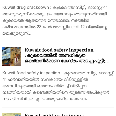
Kuwait drug crackdown : കുവൈത്ത് സിറ്റി, ഓഗസ്റ്റ് 4:
മയക്കുമരുന്ന് കടത്തും ഉപയോഗവും തടയുന്നതിനായി
കുവൈത്ത് ആഭ്യന്തര മന്ത്രാലയം നടത്തിയ
പരിശോധനയിൽ 23 പേർ അറസ്റ്റിലായി. 12 വ്യത്യസ്ത
മയക്കുമരുന്ന്…
Kuwait food safety inspection
:കുവൈത്തിൽ അനധികൃത
ഭക്ഷ്യനിർമാണ കേന്ദ്രം അടച്ചുപൂട്ടി;
ഫർവാനിയയിൽ പരിശോധന ശക്തം
Kuwait food safety inspection : കുവൈത്ത് സിറ്റി, ഓഗസ്റ്റ്
4: ഫർവാനിയയിൽ സ്വകാര്യ വീടിനുള്ളിൽ
അനധികൃതമായി ഭക്ഷണം നിർമിച്ച് വിൽപ്പന
നടത്തിയതായി കണ്ടെത്തിയതിനെ തുടർന്ന് അധികൃതർ
നടപടി സ്വീകരിച്ചു. പൊതുഭക്ഷ്യ-പോഷക…
Kuwait military training :