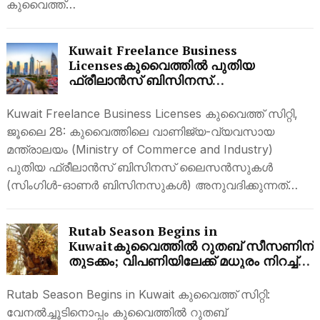
കുവൈത്ത്…
Kuwait Freelance Business
Licensesകുവൈത്തിൽ പുതിയ
ഫ്രീലാൻസ് ബിസിനസ്
ലൈസൻസുകൾക്ക് താൽക്കാലിക
വിലക്ക്; നിലവിലെ ലൈസൻസുകാർക്ക്
Kuwait Freelance Business Licenses കുവൈത്ത് സിറ്റി,
ആശങ്ക വേണ്ട
ജൂലൈ 28: കുവൈത്തിലെ വാണിജ്യ-വ്യവസായ
മന്ത്രാലയം (Ministry of Commerce and Industry)
പുതിയ ഫ്രീലാൻസ് ബിസിനസ് ലൈസൻസുകൾ
(സിംഗിൾ-ഓണർ ബിസിനസുകൾ) അനുവദിക്കുന്നത്…
Rutab Season Begins in
Kuwaitകുവൈത്തിൽ റുതബ് സീസണിന്
തുടക്കം; വിപണിയിലേക്ക് മധുരം നിറച്ച്
ബർഹി ഈത്തപ്പഴങ്ങൾ
Rutab Season Begins in Kuwait കുവൈത്ത് സിറ്റി:
വേനൽച്ചൂടിനൊപ്പം കുവൈത്തിൽ റുതബ്