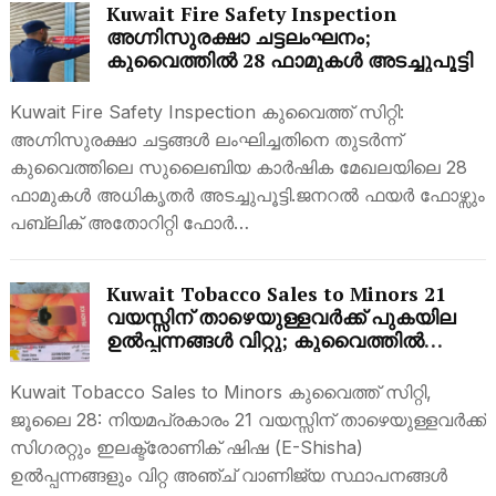
Kuwait Fire Safety Inspection
അഗ്നിസുരക്ഷാ ചട്ടലംഘനം;
കുവൈത്തിൽ 28 ഫാമുകൾ അടച്ചുപൂട്ടി
Kuwait Fire Safety Inspection കുവൈത്ത് സിറ്റി:
അഗ്നിസുരക്ഷാ ചട്ടങ്ങൾ ലംഘിച്ചതിനെ തുടർന്ന്
കുവൈത്തിലെ സുലൈബിയ കാർഷിക മേഖലയിലെ 28
ഫാമുകൾ അധികൃതർ അടച്ചുപൂട്ടി.ജനറൽ ഫയർ ഫോഴ്സും
പബ്ലിക് അതോറിറ്റി ഫോർ…
Kuwait Tobacco Sales to Minors 21
വയസ്സിന് താഴെയുള്ളവർക്ക് പുകയില
ഉൽപ്പന്നങ്ങൾ വിറ്റു; കുവൈത്തിൽ
അഞ്ച് കടകൾ അടച്ചുപൂട്ടി
Kuwait Tobacco Sales to Minors കുവൈത്ത് സിറ്റി,
ജൂലൈ 28: നിയമപ്രകാരം 21 വയസ്സിന് താഴെയുള്ളവർക്ക്
സിഗരറ്റും ഇലക്ട്രോണിക് ഷിഷ (E-Shisha)
ഉൽപ്പന്നങ്ങളും വിറ്റ അഞ്ച് വാണിജ്യ സ്ഥാപനങ്ങൾ