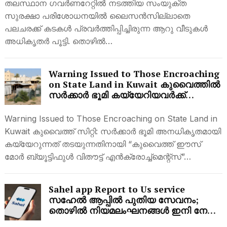
തലസ്ഥാന ഗവർണറേറ്റിൽ നടത്തിയ സംയുക്ത
സുരക്ഷാ പരിശോധനയിൽ ലൈസൻസില്ലാതെ
പലചരക്ക് കടകൾ പ്രവർത്തിപ്പിച്ചിരുന്ന ആറു വീടുകൾ
അധികൃതർ പൂട്ടി. തൊഴിൽ…
Warning Issued to Those Encroaching
on State Land in Kuwait കുവൈത്തിൽ
സർക്കാർ ഭൂമി കയ്യേറിയവർക്ക്
മുന്നറിയിപ്പ്; ​വലിയ സാമ്പത്തിക പിഴ
വന്നേക്കാം
Warning Issued to Those Encroaching on State Land in
Kuwait കുവൈത്ത് സിറ്റി: സർക്കാർ ഭൂമി അനധികൃതമായി
കയ്യേറുന്നത് തടയുന്നതിനായി “കുവൈത്ത് ഈസ്
മോർ ബ്യൂട്ടിഫുൾ വിതൗട്ട് എൻക്രോച്ച്മെന്റ്സ്”…
Sahel app Report to Us service
സഹേൽ ആപ്പിൽ പുതിയ സേവനം;
തൊഴിൽ നിയമലംഘനങ്ങൾ ഇനി നേരിട്ട്
റിപ്പോർട്ട് ചെയ്യാം