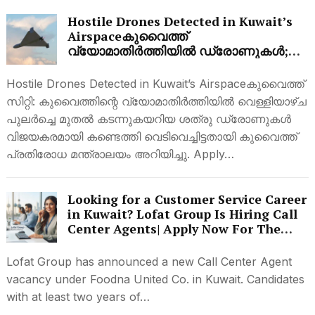
Hostile Drones Detected in Kuwait’s
Airspaceകുവൈത്ത്
വ്യോമാതിർത്തിയിൽ ഡ്രോണുകൾ;
വെടിവെച്ചിട്ടതായി സൈന്യം
Hostile Drones Detected in Kuwait’s Airspaceകുവൈത്ത്
സിറ്റി: കുവൈത്തിന്റെ വ്യോമാതിർത്തിയിൽ വെള്ളിയാഴ്ച
പുലർച്ചെ മുതൽ കടന്നുകയറിയ ശത്രു ഡ്രോണുകൾ
വിജയകരമായി കണ്ടെത്തി വെടിവെച്ചിട്ടതായി കുവൈത്ത്
പ്രതിരോധ മന്ത്രാലയം അറിയിച്ചു. Apply…
Looking for a Customer Service Career
in Kuwait? Lofat Group Is Hiring Call
Center Agents| Apply Now For The
Latest Vacancies
Lofat Group has announced a new Call Center Agent
vacancy under Foodna United Co. in Kuwait. Candidates
with at least two years of…