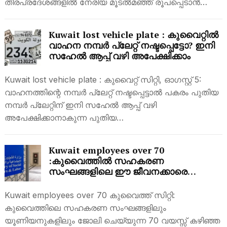
തീരപ്രദേശങ്ങളിൽ നേരിയ മൂടൽമഞ്ഞ് രൂപപ്പെടാൻ…
Kuwait lost vehicle plate : കുവൈറ്റിൽ
വാഹന നമ്പർ പ്ലേറ്റ് നഷ്ടപ്പെട്ടോ? ഇനി
സഹേൽ ആപ്പ് വഴി അപേക്ഷിക്കാം
Kuwait lost vehicle plate : കുവൈറ്റ് സിറ്റി, ഓഗസ്റ്റ് 5:
വാഹനത്തിന്റെ നമ്പർ പ്ലേറ്റ് നഷ്ടപ്പെട്ടാൽ പകരം പുതിയ
നമ്പർ പ്ലേറ്റിന് ഇനി സഹേൽ ആപ്പ് വഴി
അപേക്ഷിക്കാനാകുന്ന പുതിയ…
Kuwait employees over 70
:കുവൈത്തിൽ സഹകരണ
സംഘങ്ങളിലെ ഈ ജീവനക്കാരെ
പിരിച്ചുവിടാൻ നിർദേശം
Kuwait employees over 70 കുവൈത്ത് സിറ്റി:
കുവൈത്തിലെ സഹകരണ സംഘങ്ങളിലും
യൂണിയനുകളിലും ജോലി ചെയ്യുന്ന 70 വയസ്സ് കഴിഞ്ഞ