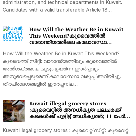
administration, and technical departments in Kuwait.
Candidates with a valid transferable Article 18…
How Will the Weather Be in Kuwait
This Weekend?കുവൈത്തിൽ
വാരാന്ത്യത്തിലെ കാലാവസ്ഥ
എങ്ങനെ?അറിയാം സമ്പൂർണ
How Will the Weather Be in Kuwait This Weekend?
വിവരങ്ങൾ
കുവൈത്ത് സിറ്റി: വാരാന്ത്യത്തിലും കുവൈത്തിൽ
അതിശക്തമായ ചൂടും ഉയർന്ന ഈർപ്പവും
അനുഭവപ്പെടുമെന്ന് കാലാവസ്ഥാ വകുപ്പ് അറിയിച്ചു.
തീരപ്രദേശങ്ങളിൽ ഈർപ്പനില…
Kuwait illegal grocery stores
:കുവൈറ്റിൽ അനധികൃത പലചരക്ക്
കടകൾക്ക് പൂട്ടിട്ട് അധികൃതർ; 11 പേർ
അറസ്റ്റിൽ
Kuwait illegal grocery stores : കുവൈറ്റ് സിറ്റി: കുവൈറ്റ്