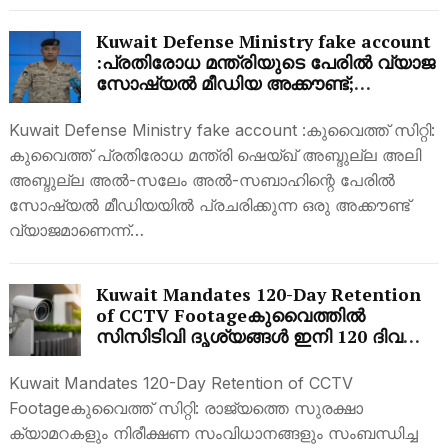
Kuwait Defense Ministry fake account
:പ്രതിരോധ മന്ത്രിയുടെ പേരിൽ വ്യാജ
സോഷ്യൽ മീഡിയ അക്കൗണ്ട്;
പൊതുജനങ്ങൾക്ക് മുന്നറിയിപ്പുമായി
കുവൈത്ത് പ്രതിരോധ മന്ത്രാലയം
Kuwait Defense Ministry fake account :കുവൈത്ത് സിറ്റി:
കുവൈത്ത് പ്രതിരോധ മന്ത്രി ഷെയ്ഖ് അബ്ദുല്ല അലി
അബ്ദുല്ല അൽ-സലേം അൽ-സബാഹിന്റെ പേരിൽ
സോഷ്യൽ മീഡിയയിൽ പ്രചരിക്കുന്ന ഒരു അക്കൗണ്ട്
വ്യാജമാണെന്ന്…
Kuwait Mandates 120-Day Retention
of CCTV Footageകുവൈത്തിൽ
സിസിടിവി ദൃശ്യങ്ങൾ ഇനി 120 ദിവസം
നിർബന്ധമായും
സൂക്ഷിക്കണം;കാരണമിതാണ്
Kuwait Mandates 120-Day Retention of CCTV
Footageകുവൈത്ത് സിറ്റി: രാജ്യത്തെ സുരക്ഷാ
ക്യാമറകളും നിരീക്ഷണ സംവിധാനങ്ങളും സംബന്ധിച്ച