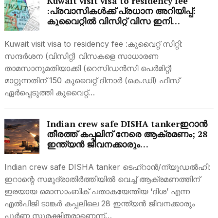
Kuwait visit visa to residency fee
:പ്രവാസികൾക്ക് പ്രധാന അറിയിപ്പ്:
കുവൈറ്റിൽ വിസിറ്റ് വിസ ഇനി
ഇഖാമയാക്കി മാറ്റാം; പക്ഷേ ഈ പുതിയ
ഫീസ് നൽകണം!
Kuwait visit visa to residency fee :കുവൈറ്റ് സിറ്റി:
സന്ദർശന (വിസിറ്റ്) വിസകളെ സാധാരണ
താമസാനുമതിയാക്കി (റെസിഡൻസി പെർമിറ്റ്)
മാറ്റുന്നതിന് 150 കുവൈറ്റ് ദിനാർ (കെ.ഡി) ഫീസ്
ഏർപ്പെടുത്തി കുവൈറ്റ്…
Indian crew safe DISHA tankerഇറാൻ
തീരത്ത് കപ്പലിന് നേരെ ആക്രമണം; 28
ഇന്ത്യൻ ജീവനക്കാരും
സുരക്ഷിതരാണെന്ന് എംബസി; സമുദ്ര
സുരക്ഷയിൽ ഇന്ത്യക്ക് ആശങ്ക
Indian crew safe DISHA tanker ടെഹ്‌റാൻ/ന്യൂഡൽഹി:
ഇറാന്റെ സമുദ്രാതിർത്തിയിൽ വെച്ച് ആക്രമണത്തിന്
ഇരയായ മൊസാംബിക് പതാകയേന്തിയ ‘ദിശ’ എന്ന
എൽപിജി ടാങ്കർ കപ്പലിലെ 28 ഇന്ത്യൻ ജീവനക്കാരും
പൂർണ്ണ സുരക്ഷിതരാണെന്ന്…