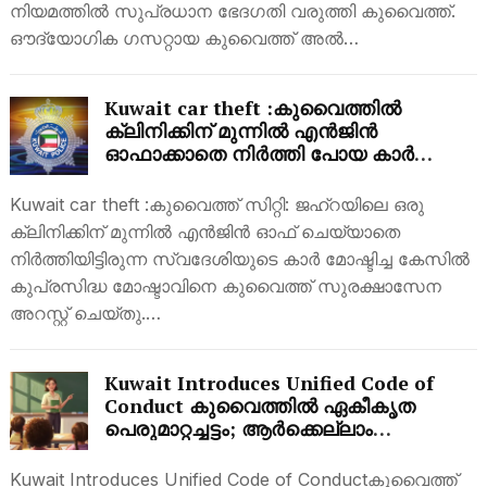
നിയമത്തിൽ സുപ്രധാന ഭേദഗതി വരുത്തി കുവൈത്ത്.
ഔദ്യോഗിക ഗസറ്റായ കുവൈത്ത് അൽ…
Kuwait car theft :കുവൈത്തിൽ
ക്ലിനിക്കിന് മുന്നിൽ എൻജിൻ
ഓഫാക്കാതെ നിർത്തി പോയ കാർ
കള്ളൻ ഈസിയായി കട്ടൊണ്ട് പോയി,
പിന്നീട് ?
Kuwait car theft :കുവൈത്ത് സിറ്റി: ജഹ്റയിലെ ഒരു
ക്ലിനിക്കിന് മുന്നിൽ എൻജിൻ ഓഫ് ചെയ്യാതെ
നിർത്തിയിട്ടിരുന്ന സ്വദേശിയുടെ കാർ മോഷ്ടിച്ച കേസിൽ
കുപ്രസിദ്ധ മോഷ്ടാവിനെ കുവൈത്ത് സുരക്ഷാസേന
അറസ്റ്റ് ചെയ്തു.…
Kuwait Introduces Unified Code of
Conduct കുവൈത്തിൽ ഏകീകൃത
പെരുമാറ്റച്ചട്ടം; ആർക്കെല്ലാം
ബാധകമെന്നറിയാം
Kuwait Introduces Unified Code of Conductകുവൈത്ത്