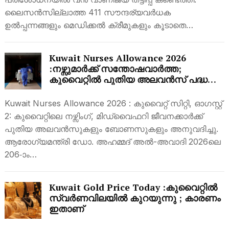
ലൈസൻസില്ലാത്ത 411 സൗന്ദര്യവർധക
ഉൽപ്പന്നങ്ങളും മെഡിക്കൽ ക്രീമുകളും കൂടാതെ…
Kuwait Nurses Allowance 2026
:നഴ്സുമാർക്ക് സന്തോഷവാർത്ത;
കുവൈറ്റിൽ പുതിയ അലവൻസ് പദ്ധതി,
മികച്ച പ്രതിമാസ അലവൻസുകൾ
Kuwait Nurses Allowance 2026 : കുവൈറ്റ് സിറ്റി, ഓഗസ്റ്റ്
2: കുവൈറ്റിലെ നഴ്സിംഗ്, മിഡ്‌വൈഫറി ജീവനക്കാർക്ക്
പുതിയ അലവൻസുകളും ബോണസുകളും അനുവദിച്ചു.
ആരോഗ്യമന്ത്രി ഡോ. അഹമ്മദ് അൽ-അവാദി 2026ലെ
206-ാം…
Kuwait Gold Price Today :കുവൈറ്റിൽ
സ്വർണവിലയിൽ കുറയുന്നു ; കാരണം
ഇതാണ്