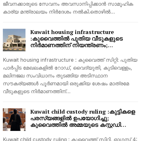
ജീവനക്കാരുടെ സേവനം അവസാനിപ്പിക്കാൻ സാമൂഹിക
കാര്യ മന്ത്രാലയം നിർദേശം നൽകി.തൊഴിൽ…
Kuwait housing infrastructure
:കുവൈത്തിൽ പുതിയ വീടുകളുടെ
നിർമാണത്തിന് നിയന്ത്രണം;
അടിസ്ഥാന സൗകര്യങ്ങൾ ആദ്യം
പൂർത്തിയാക്കണം
Kuwait housing infrastructure : കുവൈത്ത് സിറ്റി: പുതിയ
പാർപ്പിട മേഖലകളിൽ റോഡ്, വൈദ്യുതി, കുടിവെള്ളം,
മലിനജല സംവിധാനം തുടങ്ങിയ അടിസ്ഥാന
സൗകര്യങ്ങൾ പൂർണമായി ഒരുക്കിയ ശേഷം മാത്രമേ
വീടുകളുടെ നിർമാണത്തിന്…
Kuwait child custody ruling :കുട്ടികളെ
പരസ്യങ്ങളിൽ ഉപയോഗിച്ചു;
കുവൈത്തിൽ അമ്മയുടെ കസ്റ്റഡി
റദ്ദാക്കി, പിതാവിന് കൈമാറി
Kuwait child custody ruling : കുവൈത്ത് സിറ്റി, ഓഗസ്റ്റ് 4: