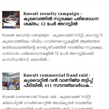
Kuwait security campaign :
കുവൈത്തിൽ സുരക്ഷാ പരിശോധന
ശക്തം; 12 പേർ അറസ്റ്റിൽ
Kuwait security campaign : കുവൈത്ത് സിറ്റി, ഓഗസ്റ്റ് 3:
കുവൈത്തിലെ വിവിധ ഗവർണറേറ്റുകളിൽ ആഭ്യന്തര
മന്ത്രാലയത്തിന്റെ നേതൃത്വത്തിൽ നടത്തിയ സുരക്ഷാ,
ഗതാഗത പരിശോധനകളിൽ 12 പേർ അറസ്റ്റിലായി.
റെസിഡൻസി, തൊഴിൽ…
Kuwait commercial fraud raid :
കുവൈറ്റിൽ വൻ വാണിജ്യ തട്ടിപ്പ്
പിടിയിൽ; 411 സൗന്ദര്യവർധക
ഉൽപ്പന്നങ്ങൾ പിടിച്ചെടുത്തു
Kuwait commercial fraud raid : കുവൈത്ത് സിറ്റി:
ക്യാപിറ്റൽ ഗവർണറേറ്റിൽ അധികൃതർ നടത്തിയ
പരിശോധനയിൽ വൻ വാണിജ്യ തട്ടിപ്പ് കണ്ടെത്തി.