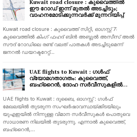
Kuwait road closure : കുവൈത്തിൽ
ഈ റോഡ് ഇന്ന് മുതൽ അടച്ചിടും;
വാഹനമോടിക്കുന്നവർക്ക് മുന്നറിയിപ്പ്
Kuwait road closure : കുവൈത്ത് സിറ്റി, ഓഗസ്റ്റ് 7:
കുവൈത്തിൽ കിംഗ് ഫഹദ് ബിൻ അബ്ദുൽ അസീസ് അൽ
സൗദ് റോഡിലെ രണ്ട് വലത് പാതകൾ അടച്ചിടുമെന്ന്
ജനറൽ ഡയറക്ടറേറ്റ്…
UAE flights to Kuwait : ഗൾഫ്
വ്യോമഗതാഗതം: കുവൈത്ത്,
ബഹ്റൈൻ, ദോഹ സർവീസുകളിൽ
മാറ്റങ്ങൾ; യാത്രക്കാർ ജാഗ്രത
പാലിക്കണം
UAE flights to Kuwait : ദുബൈ, ഓഗസ്റ്റ് : ഗൾഫ്
മേഖലയിൽ തുടരുന്ന സംഘർഷാവസ്ഥയ്ക്കിടയിലും
യുഎഇയിൽ നിന്നുള്ള വിമാന സർവീസുകൾ പൊതുവെ
സാധാരണ നിലയിൽ തുടരുന്നു. എന്നാൽ കുവൈത്ത്,
ബഹ്റൈൻ,…