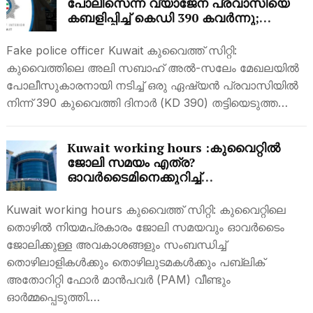
പോലീസെന്ന വ്യാജേന പ്രവാസിയെ
കബളിപ്പിച്ച് കെഡി 390 കവർന്നു;
അന്വേഷണം ആരംഭിച്ച് കുവൈത്ത്
അധികൃതർ
Fake police officer Kuwait കുവൈത്ത് സിറ്റി:
കുവൈത്തിലെ അലി സബാഹ് അൽ-സലേം മേഖലയിൽ
പോലീസുകാരനായി നടിച്ച് ഒരു ഏഷ്യൻ പ്രവാസിയിൽ
നിന്ന് 390 കുവൈത്തി ദിനാർ (KD 390) തട്ടിയെടുത്ത…
Kuwait working hours :കുവൈറ്റിൽ
ജോലി സമയം എത്ര?
ഓവർടൈമിനെക്കുറിച്ച്
തൊഴിലാളികൾക്ക്
ഓർമ്മപ്പെടുത്തലുമായി മാൻപവർ
Kuwait working hours കുവൈത്ത് സിറ്റി: കുവൈറ്റിലെ
അതോറിറ്റി
തൊഴിൽ നിയമപ്രകാരം ജോലി സമയവും ഓവർടൈം
ജോലിക്കുള്ള അവകാശങ്ങളും സംബന്ധിച്ച്
തൊഴിലാളികൾക്കും തൊഴിലുടമകൾക്കും പബ്ലിക്
അതോറിറ്റി ഫോർ മാൻപവർ (PAM) വീണ്ടും
ഓർമ്മപ്പെടുത്തി.…