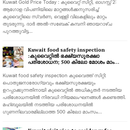
Kuwait Gold Price Today : കുവൈറ്റ് സിറ്റി, ഓഗസ്റ്റ് 2:
ആഗോള വിപണിയിലെ മാറ്റങ്ങൾക്കനുസരിച്ച്
കുവൈറ്റിലെ സ്വർണ, വെള്ളി വിലകളിലും മാറ്റം
തുടരുന്നു. ദാർ അൽ-സബേക് കമ്പനി ഞായറാഴ്ച
പുറത്തുവിട്ട…
Kuwait food safety inspection
:കുവൈറ്റിൽ ഭക്ഷ്യസുരക്ഷാ
പരിശോധന; 500 കിലോ മോശം മാംസം
പിടിച്ചെടുത്തു
Kuwait food safety inspection കുവൈത്ത് സിറ്റി:
പൊതുജനാരോഗ്യവും ഭക്ഷ്യസുരക്ഷയും
ഉറപ്പാക്കുന്നതിനായി കുവൈറ്റിൽ അധികൃതർ നടത്തിയ
പരിശോധനയിൽ നിരവധി നിയമലംഘനങ്ങൾ കണ്ടെത്തി.
മഹ്ബൂലയിൽ നടത്തിയ പരിശോധനയിൽ
ഗുണനിലവാരമില്ലാത്ത 500 കിലോ മാംസം…