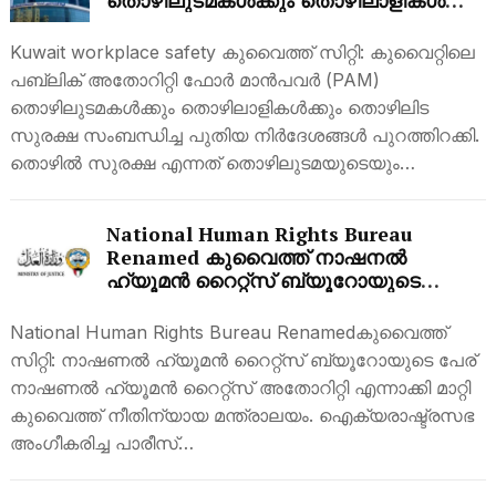
തൊഴിലുടമകൾക്കും തൊഴിലാളികൾക്കും
പുതിയ ഓർമ്മപ്പെടുത്തൽ;
അവകാശങ്ങളും ഉത്തരവാദിത്തങ്ങളും
Kuwait workplace safety കുവൈത്ത് സിറ്റി: കുവൈറ്റിലെ
വ്യക്തമാക്കി PAM
പബ്ലിക് അതോറിറ്റി ഫോർ മാൻപവർ (PAM)
തൊഴിലുടമകൾക്കും തൊഴിലാളികൾക്കും തൊഴിലിട
സുരക്ഷ സംബന്ധിച്ച പുതിയ നിർദേശങ്ങൾ പുറത്തിറക്കി.
തൊഴിൽ സുരക്ഷ എന്നത് തൊഴിലുടമയുടെയും…
National Human Rights Bureau
Renamed കുവൈത്ത് നാഷനൽ
ഹ്യൂമൻ റൈറ്റ്സ് ബ്യൂറോയുടെ
പേരിൽ മാറ്റം; പുതിയ പേര് ഇങ്ങനെ
National Human Rights Bureau Renamedകുവൈത്ത്
സിറ്റി: നാഷണൽ ഹ്യൂമൻ റൈറ്റ്സ് ബ്യൂറോയുടെ പേര്
നാഷണൽ ഹ്യൂമൻ റൈറ്റ്സ് അതോറിറ്റി എന്നാക്കി മാറ്റി
കുവൈത്ത് നീതിന്യായ മന്ത്രാലയം. ഐക്യരാഷ്ട്രസഭ
അംഗീകരിച്ച പാരീസ്…