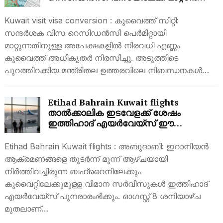
നിയന്ത്രണം; നിരവധി അപേക്ഷകൾ
നിരസിച്ചു
Kuwait visit visa conversion : കുവൈത്ത് സിറ്റി:
സന്ദർശക വിസ റെസിഡൻസി പെർമിറ്റായി
മാറ്റുന്നതിനുള്ള അപേക്ഷകളിൽ നിരവധി എണ്ണം
കുവൈത്ത് അധികൃതർ നിരസിച്ചു. അടുത്തിടെ
പുറത്തിറക്കിയ മന്ത്രിതല ഉത്തരവിലെ നിബന്ധനകൾ…
Etihad Bahrain Kuwait flights
താൽക്കാലിക ഇടവേളക്ക് ശേഷം
ഇത്തിഹാദ് എയർവേയ്‌സ് ഈ
രാജ്യങ്ങളിലേക്കുള്ള സർവീസുകൾ
പുനരാരംഭിക്കുന്നു
Etihad Bahrain Kuwait flights : അബുദാബി: ഇറാനിയൻ
ആക്രമണങ്ങളെ തുടർന്ന് മൂന്ന് ആഴ്ചയായി
നിർത്തിവച്ചിരുന്ന ബഹ്‌റൈനിലേക്കും
കുവൈറ്റിലേക്കുമുള്ള വിമാന സർവീസുകൾ ഇത്തിഹാദ്
എയർവേയ്‌സ് പുനരാരംഭിക്കും. ഓഗസ്റ്റ് 8 ശനിയാഴ്ച
മുതലാണ്…