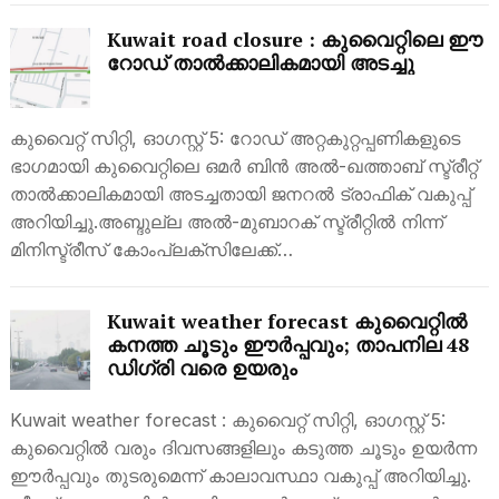
Kuwait road closure : കുവൈറ്റിലെ ഈ
റോഡ് താൽക്കാലികമായി അടച്ചു
കുവൈറ്റ് സിറ്റി, ഓഗസ്റ്റ് 5: റോഡ് അറ്റകുറ്റപ്പണികളുടെ
ഭാഗമായി കുവൈറ്റിലെ ഒമർ ബിൻ അൽ-ഖത്താബ് സ്ട്രീറ്റ്
താൽക്കാലികമായി അടച്ചതായി ജനറൽ ട്രാഫിക് വകുപ്പ്
അറിയിച്ചു.അബ്ദുല്ല അൽ-മുബാറക് സ്ട്രീറ്റിൽ നിന്ന്
മിനിസ്ട്രീസ് കോംപ്ലക്സിലേക്ക്…
Kuwait weather forecast കുവൈറ്റിൽ
കനത്ത ചൂടും ഈർപ്പവും; താപനില 48
ഡിഗ്രി വരെ ഉയരും
Kuwait weather forecast : കുവൈറ്റ് സിറ്റി, ഓഗസ്റ്റ് 5:
കുവൈറ്റിൽ വരും ദിവസങ്ങളിലും കടുത്ത ചൂടും ഉയർന്ന
ഈർപ്പവും തുടരുമെന്ന് കാലാവസ്ഥാ വകുപ്പ് അറിയിച്ചു.