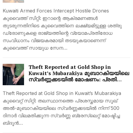
ശബ്ദങ്ങളിൽ ഭയപ്പെടേണ്ടതില്ല
Kuwaiti Armed Forces Intercept Hostile Drones
കുവൈത്ത് സിറ്റി: ഇറാന്റെ ആക്രമണങ്ങൾ
തുടരുന്നതിനിടെ കുവൈത്തിനെ ലക്ഷ്യമിട്ടുള്ള ശത്രു
ഡ്രോണുകളെ രാജ്യത്തിന്റെ വ്യോമപ്രതിരോധ
സംവിധാനം വിജയകരമായി തടയുകയാണെന്ന്
കുവൈത്ത് സായുധ സേന…
Theft Reported at Gold Shop in
Kuwait’s Mubarakiya മുബാറകിയയിലെ
സ്വർണ്ണക്കടയിൽ മോഷണം: പ്രതി
പിടിയിൽ
Theft Reported at Gold Shop in Kuwait’s Mubarakiya
കുവൈറ്റ് സിറ്റി: തലസ്ഥാനത്തെ പ്രശസ്തമായ സൂഖ്
അൽ-മുബാറകിയയിലെ സ്വർണ്ണക്കടയിൽ നിന്ന് 500
ദിനാർ വിലമതിക്കുന്ന സ്വർണ്ണ ബ്രേസ്ലെറ്റ് മോഷ്ടിച്ച
ബിദൂൻ…