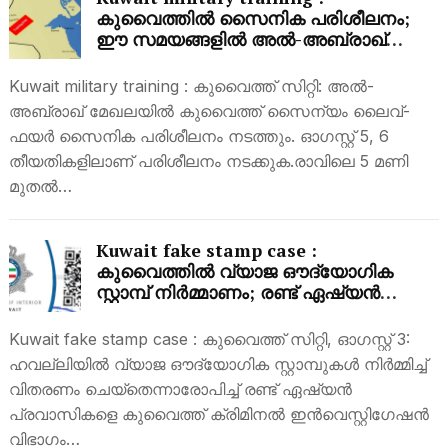
കുവൈത്തിൽ സൈനിക പരിശീലനം;
ഈ സമയങ്ങളിൽ അൽ-അബ്രാഖ്
മേഖലയിലേക്ക് പോകരുതെന്ന്
മുന്നറിയിപ്പ്
Kuwait military training : കുവൈത്ത് സിറ്റി: അൽ-
അബ്രാഖ് മേഖലയിൽ കുവൈത്ത് സൈന്യം ലൈവ്-
ഫയർ സൈനിക പരിശീലനം നടത്തും. ഓഗസ്റ്റ് 5, 6
തീയതികളിലാണ് പരിശീലനം നടക്കുക.രാവിലെ 5 മണി
മുതൽ…
Kuwait fake stamp case :
കുവൈത്തിൽ വ്യാജ ഔദ്യോഗിക
സ്റ്റാമ്പ് നിർമ്മാണം; രണ്ട് ഏഷ്യൻ
പ്രവാസികൾ അറസ്റ്റിൽ
Kuwait fake stamp case : കുവൈത്ത് സിറ്റി, ഓഗസ്റ്റ് 3:
ഹവല്ലിയിൽ വ്യാജ ഔദ്യോഗിക സ്റ്റാമ്പുകൾ നിർമ്മിച്ച്
വിതരണം ചെയ്തെന്നാരോപിച്ച് രണ്ട് ഏഷ്യൻ
പ്രവാസികളെ കുവൈത്ത് ക്രിമിനൽ ഇൻവെസ്റ്റിഗേഷൻ
വിഭാഗം…