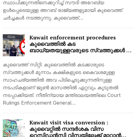
സ്ഥാപിക്കുന്നതിനെക്കുറിച്ച് സൗദി അറേബ്യ
ഉൾപ്പെടെയുള്ള അറബ് രാജ്യങ്ങളുമായി കുവൈത്ത്
ചർച്ചകൾ നടത്തുന്നു. കുവൈത്ത്…
Kuwait enforcement procedures
കുവൈത്തിൽ കട
ബാധ്യതയുള്ളവരുടെ സ്വത്തുക്കൾ വേ​
ഗത്തിൽ കണ്ടുകെട്ടും ; സ്വത്ത്
പിടിച്ചെടുക്കൽ നടപടികൾ വർധിച്ചു;
കുവൈത്ത് സിറ്റി: കുവൈത്തിൽ കടക്കാരുടെ
ജൂണിൽ കൈകൊണ്ടത് 83,380
സ്വത്തുക്കൾ മൂന്നാം കക്ഷികളുടെ കൈവശമുള്ള
നടപടികൾ
സാഹചര്യത്തിൽ അവ പിടിച്ചെടുക്കുന്നതിനുള്ള
നടപടികളാണ് ജൂൺ മാസത്തിൽ ഏറ്റവും കൂടുതൽ
നടപ്പാക്കിയത്. നീതിന്യായ മന്ത്രാലയത്തിലെ Court
Rulings Enforcement General…
Kuwait visit visa conversion :
കുവൈറ്റിൽ സന്ദർശക വിസ
റെസിഡൻസി വിസയിലേക്ക് മാറ്റാൻ