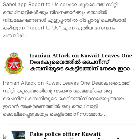
Sahel app Report to Us service കുവൈത്ത് സിറ്റി:
തൊഴിലാളികൾക്കും ജീവനക്കാർക്കും തൊഴിൽ
നിയമലംഘനങ്ങൾ എളുപ്പത്തിൽ റിപ്പോർട്ട് ചെയ്യാൻ
കഴിയുന്ന “Report to Us” എന്ന പുതിയ സേവനം
പബ്ലിക്…
Iranian Attack on Kuwait Leaves One
Deadകുവൈത്തിൽ ചൈനീസ്
കമ്പനിയുടെ കെട്ടിടത്തിന് നേരെ ഇറാൻ
ആക്രമണം; ഒരാൾ മരിച്ചു
Iranian Attack on Kuwait Leaves One Deadകുവൈത്ത്
സിറ്റി: കുവൈത്തിന്റെ വടക്കൻ മേഖലയിലെ ഒരു
ചൈനീസ് കമ്പനിയുടെ കെട്ടിടത്തിന് നേരെയുണ്ടായ
ഇറാൻ ആക്രമണത്തിൽ ഒരു തൊഴിലാളി
കൊല്ലപ്പെടുകയും കെട്ടിടത്തിന് സാരമായ…
Fake police officer Kuwait