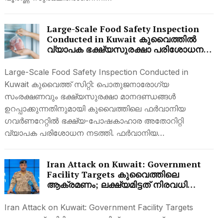
Large-Scale Food Safety Inspection
Conducted in Kuwait കുവൈത്തിൽ
വ്യാപക ഭക്ഷ്യസുരക്ഷാ പരിശോധന;
195.2 കിലോഗ്രാം പഴകിയ ഇറച്ചി
പിടിച്ചെടുത്ത് നശിപ്പിച്ചു
Large-Scale Food Safety Inspection Conducted in
Kuwait കുവൈത്ത് സിറ്റി: പൊതുജനാരോഗ്യ
സംരക്ഷണവും ഭക്ഷ്യസുരക്ഷാ മാനദണ്ഡങ്ങൾ
ഉറപ്പാക്കുന്നതിനുമായി കുവൈത്തിലെ ഫർവാനിയ
ഗവർണറേറ്റിൽ ഭക്ഷ്യ-പോഷകാഹാര അതോറിറ്റി
വ്യാപക പരിശോധന നടത്തി. ഫർവാനിയ…
Iran Attack on Kuwait: Government
Facility Targets കുവൈത്തിലെ
ആക്രമണം; ലക്ഷ്യമിട്ടത് നിരവധി
സുപ്രധാന കേന്ദ്രങ്ങൾ, ഇറാന്റേത്
ക്രിമിനൽ ആക്രമണം
Iran Attack on Kuwait: Government Facility Targets