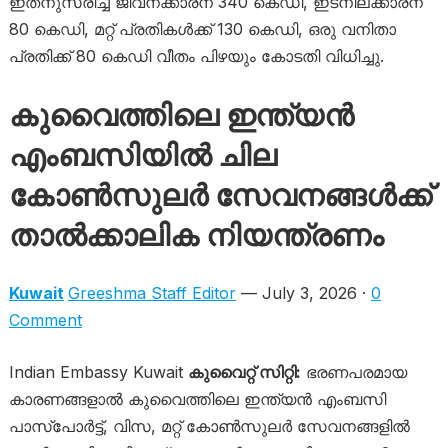
ഇതനുസരിച്ച് ജീവനക്കാരന് 340 കെഡി, ഇടനിലക്കാരന്
80 കെഡി, മറ്റ് പ്രതികൾക്ക് 130 കെഡി, ഒരു വനിതാ
പ്രതിക്ക് 80 കെഡി വീതം പിഴയും കോടതി വിധിച്ചു.
കുവൈത്തിലെ ഇന്ത്യൻ
എംബസിയിൽ ചില
കോൺസുലർ സേവനങ്ങൾക്ക്
താൽക്കാലിക നിയന്ത്രണം
Kuwait
Greeshma Staff Editor
— July 3, 2026 ·
0
Comment
Indian Embassy Kuwait
കുവൈറ്റ് സിറ്റി:
ഭരണപരമായ
കാരണങ്ങളാൽ കുവൈത്തിലെ ഇന്ത്യൻ എംബസി
പാസ്‌പോർട്ട്, വിസ, മറ്റ് കോൺസുലർ സേവനങ്ങളിൽ