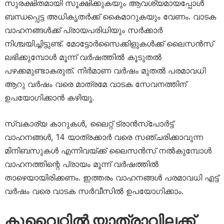
സുരക്ഷിതമായി സൂക്ഷിക്കുകയും ആവശ്യമായപ്പോൾ
ബന്ധപ്പെട്ട അധികൃതർക്ക് കൈമാറുകയും വേണം. വാടക
വാഹനങ്ങൾക്ക് പ്രായപരിധിയും സർക്കാർ
നിശ്ചയിച്ചിട്ടുണ്ട്. മോട്ടോർസൈക്കിളുകൾക്ക് ലൈസൻസ്
ലഭിക്കുമ്പോൾ മൂന്ന് വർഷത്തിൽ കൂടുതൽ
പഴക്കമുണ്ടാകരുത്. നിർമാണ വർഷം മുതൽ പരമാവധി
ആറു വർഷം വരെ മാത്രമേ വാടക സേവനത്തിന്
ഉപയോഗിക്കാൻ കഴിയൂ.
സ്വകാര്യ കാറുകൾ, ലൈറ്റ് ട്രാൻസ്പോർട്ട്
വാഹനങ്ങൾ, 14 യാത്രക്കാർ വരെ സഞ്ചരിക്കാവുന്ന
മിനിബസുകൾ എന്നിവയ്ക്ക് ലൈസൻസ് നൽകുമ്പോൾ
വാഹനത്തിന്റെ പ്രായം മൂന്ന് വർഷത്തിൽ
താഴെയായിരിക്കണം. ഇത്തരം വാഹനങ്ങൾ പരമാവധി എട്ട്
വർഷം വരെ വാടക സർവീസിൽ ഉപയോഗിക്കാം.
കുവൈറ്റിൽ യാത്രാവിലക്ക്