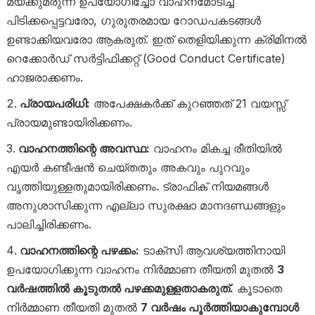
മയക്കുമരുന്ന് ഉപയോഗിച്ചോ വാഹനമോടിച്ച്
പിടിക്കപ്പെട്ടവരോ, ഗുരുതരമായ റോഡപകടങ്ങൾ
ഉണ്ടാക്കിയവരോ ആകരുത്. ഇത് തെളിയിക്കുന്ന ക്രിമിനൽ
റെക്കോർഡ് സർട്ടിഫിക്കറ്റ് (Good Conduct Certificate)
ഹാജരാക്കണം.
പ്രായപരിധി:
അപേക്ഷകർക്ക് കുറഞ്ഞത് 21 വയസ്സ്
പ്രായമുണ്ടായിരിക്കണം.
വാഹനത്തിന്റെ അവസ്ഥ:
വാഹനം മികച്ച രീതിയിൽ
എയർ കണ്ടീഷൻ ചെയ്തതും അകവും പുറവും
വൃത്തിയുള്ളതുമായിരിക്കണം. ട്രാഫിക് നിയമങ്ങൾ
അനുശാസിക്കുന്ന എല്ലാ സുരക്ഷാ മാനദണ്ഡങ്ങളും
പാലിച്ചിരിക്കണം.
വാഹനത്തിന്റെ പഴക്കം:
ടാക്സി ആവശ്യത്തിനായി
ഉപയോഗിക്കുന്ന വാഹനം നിർമ്മാണ തീയതി മുതൽ
3
വർഷത്തിൽ കൂടുതൽ പഴക്കമുള്ളതാകരുത്.
കൂടാതെ
നിർമ്മാണ തീയതി മുതൽ
7 വർഷം പൂർത്തിയാകുമ്പോൾ