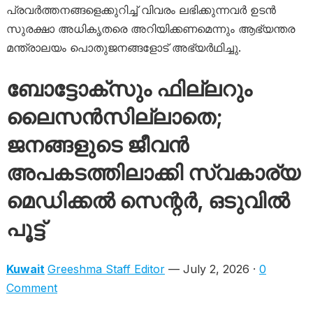
പ്രവർത്തനങ്ങളെക്കുറിച്ച് വിവരം ലഭിക്കുന്നവർ ഉടൻ
സുരക്ഷാ അധികൃതരെ അറിയിക്കണമെന്നും ആഭ്യന്തര
മന്ത്രാലയം പൊതുജനങ്ങളോട് അഭ്യർഥിച്ചു.
ബോട്ടോക്സും ഫില്ലറും
ലൈസൻസില്ലാതെ;
ജനങ്ങളുടെ ജീവൻ
അപകടത്തിലാക്കി സ്വകാര്യ
മെഡിക്കൽ സെന്റർ, ഒടുവിൽ
പൂട്ട്
Kuwait
Greeshma Staff Editor
— July 2, 2026 ·
0
Comment