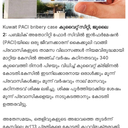
Kuwait PACI bribery case
കുവൈറ്റ് സിറ്റി, ജൂലൈ
2:
പബ്ലിക് അതോറിറ്റി ഫോർ സിവിൽ ഇൻഫർമേഷൻ
(PACI)യിലെ ഒരു ജീവനക്കാരന് കൈക്കൂലി വാങ്ങി
പ്രവാസികളുടെ താമസ വിലാസങ്ങൾ നിയമവിരുദ്ധമായി
മാറ്റിയ കേസിൽ അഞ്ച് വർഷം കഠിനതടവും 340
കുവൈത്തി ദിനാർ പിഴയും വിധിച്ച് കുവൈറ്റ് ക്രിമിനൽ
കോടതി.കേസിൽ ഇടനിലക്കാരനായ ഒരാൾക്കും മൂന്ന്
പ്രവാസികൾക്കും മൂന്ന് വർഷവും നാല് മാസവും
കഠിനതടവ് ശിക്ഷ ലഭിച്ചു. ശിക്ഷ പൂർത്തിയാക്കിയ ശേഷം
മൂന്ന് പ്രവാസികളെയും നാടുകടത്താനും കോടതി
ഉത്തരവിട്ടു.
അതേസമയം, തെളിവുകളുടെ അഭാവത്തെ തുടർന്ന്
കേസിലെ മറ്റ് 13 പ്രതികളെ കോടതി കുറ്റവിമുക്തരാക്കി.