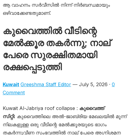
ആ വാഹനം സർവീസിൽ നിന്ന് നിർബന്ധമായും
ഒഴിവാക്കേണ്ടതുമാണ്.
കുവൈത്തിൽ വീടിന്റെ
മേൽക്കൂര തകർന്നു; നാല്
പേരെ സുരക്ഷിതമായി
രക്ഷപ്പെടുത്തി
Kuwait
Greeshma Staff Editor
— July 5, 2026 ·
0
Comment
Kuwait Al-Jabriya roof collapse :
കുവൈത്ത്
സിറ്റി:
കുവൈത്തിലെ അൽ-ജാബ്രിയ മേഖലയിൽ മൂന്ന്
നിലകളുള്ള ഒരു വീടിന്റെ മേൽക്കൂരയുടെ ഭാഗം
തകർന്നുവീണ സംഭവത്തിൽ നാല് പേരെ അഗ്നിശമന