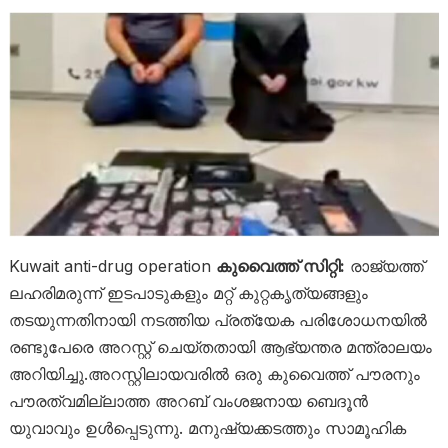
Kuwait anti-drug operation
കുവൈത്ത് സിറ്റി:
രാജ്യത്ത്
ലഹരിമരുന്ന് ഇടപാടുകളും മറ്റ് കുറ്റകൃത്യങ്ങളും
തടയുന്നതിനായി നടത്തിയ പ്രത്യേക പരിശോധനയിൽ
രണ്ടുപേരെ അറസ്റ്റ് ചെയ്തതായി ആഭ്യന്തര മന്ത്രാലയം
അറിയിച്ചു.അറസ്റ്റിലായവരിൽ ഒരു കുവൈത്ത് പൗരനും
പൗരത്വമില്ലാത്ത അറബ് വംശജനായ ബെദൂൻ
യുവാവും ഉൾപ്പെടുന്നു. മനുഷ്യക്കടത്തും സാമൂഹിക