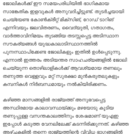
ജോലികൾക്ക് ഈ സമയപരിധിയിൽ ഭാഗികമായ
സാങ്കേതിക ഇളവുകൾ അനുവദിച്ചിട്ടുണ്ട്. തുടർച്ചയായി
ചെയ്യേണ്ട കോൺക്രീറ്റ് മിക്സിങ്, റോഡ് ടാറിങ്
എന്നിവയും ജലവിതരണം, വൈദ്യുതി, ഗതാഗതം,
വാർത്താവിനിമയം തുടങ്ങിയ തടസ്സപ്പെട്ട അടിസ്ഥാന
സൗകര്യങ്ങൾ യുദ്ധകാലാടിസ്ഥാനത്തിൽ
പുനഃസ്ഥാപിക്കേണ്ട ജോലികളും ഇതിൽ ഉൾപ്പെടുന്നു.
എന്നാൽ ഇത്തരം അടിയന്തര സാഹചര്യങ്ങളിൽ ജോലി
ചെയ്യുന്ന തൊഴിലാളികൾക്ക് ആവശ്യമായ തണലും
തണുത്ത വെള്ളവും മറ്റ് സുരക്ഷാ മുൻകരുതലുകളും
കമ്പനികൾ നിർബന്ധമായും നൽകിയിരിക്കണം.
കഴിഞ്ഞ മാസങ്ങളിൽ രാജ്യത്ത് അനുഭവപ്പെട്ട
അസ്ഥിരമായ കാലാവസ്ഥയ്ക്കും മഴയോടു കൂടിയ
തണുപ്പുള്ള വസന്തകാലത്തിനും ശേഷമാണ് യുഎഇ
ഇപ്പോൾ കടുത്ത വേനലിലേക്ക് കടന്നിരിക്കുന്നത്. കഴിഞ്ഞ
ആഴ്ചകളിൽ തന്നെ രാജ്യത്തിന്റെ വിവിധ ഭാഗങ്ങളിൽ