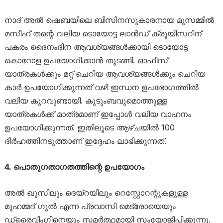
നാദ് അൽ ഷെബയിലെ ബിസിനസുകാരനായ മുസമ്മിൽ
മസീഹ് തന്റെ വലിയ ടൊയോട്ട ലാൻഡ് ക്രൂയിസറിന്
പകരം ദൈനംദിന ആവശ്യങ്ങൾക്കായി ടൊയോട്ട
കൊറോള ഉപയോഗിക്കാൻ തുടങ്ങി. ഓഫീസ്
യാത്രകൾക്കും മറ്റ് ചെറിയ ആവശ്യങ്ങൾക്കും ചെറിയ
കാർ ഉപയോഗിക്കുന്നത് വഴി ഇന്ധന ഉപഭോഗത്തിൽ
വലിയ കുറവുണ്ടായി. കുടുംബവുമൊത്തുള്ള
യാത്രകൾക്ക് മാത്രമാണ് ഇപ്പോൾ വലിയ വാഹനം
ഉപയോഗിക്കുന്നത്. ഇതിലൂടെ ആഴ്ചയിൽ 100
ദിർഹത്തിനടുത്താണ് ഇദ്ദേഹം ലാഭിക്കുന്നത്.
4. പൊതുഗതാഗതത്തിന്റെ ഉപയോഗം
അൽ ഖൂസിലും ദെയ്റയിലും റെസ്റ്റോറന്റുകളുള്ള
മുഹമ്മദ് ഗുൽ എന്ന പ്രവാസി മെട്രോയെയും
ഡ്രൈവിംഗിനെയും സമർത്ഥമായി സംയോജിപ്പിക്കുന്നു.