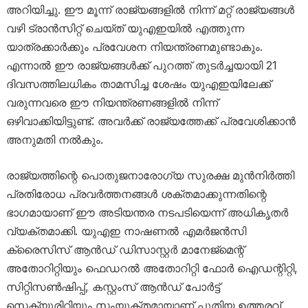
അറിയിച്ചു. ഈ മൂന്ന് രാജ്യങ്ങളിൽ നിന്ന് മറ്റ് രാജ്യങ്ങൾ
വഴി ട്രാൻസിറ്റ് ചെയ്ത് യുഎഇയിൽ എത്തുന്ന
യാത്രക്കാർക്കും പ്രവേശന നിയന്ത്രണമുണ്ടാകും.
എന്നാൽ ഈ രാജ്യങ്ങൾക്ക് പുറത്ത് തുടർച്ചയായി 21
ദിവസത്തിലധികം താമസിച്ച ശേഷം യുഎഇയിലേക്ക്
വരുന്നവരെ ഈ നിയന്ത്രണങ്ങളിൽ നിന്ന്
ഒഴിവാക്കിയിട്ടുണ്ട്. അവർക്ക് രാജ്യത്തേക്ക് പ്രവേശിക്കാൻ
അനുമതി നൽകും.
രാജ്യത്തിന്റെ പൊതുജനാരോഗ്യ സുരക്ഷ മുൻനിർത്തി
പ്രതിരോധ പ്രവർത്തനങ്ങൾ ശക്തമാക്കുന്നതിന്റെ
ഭാഗമായാണ് ഈ അടിയന്തര നടപടിയെന്ന് അധികൃതർ
വ്യക്തമാക്കി. യുഎഇ നാഷണൽ എമർജൻസി
ക്രൈസിസ് ആൻഡ് ഡിസാസ്റ്റർ മാനേജ്‌മെന്റ്
അതോറിറ്റിയും ഫെഡറൽ അതോറിറ്റി ഫോർ ഐഡന്റിറ്റി,
സിറ്റിസൺഷിപ്പ്, കസ്റ്റംസ് ആൻഡ് പോർട്ട്
സെക്യൂരിറ്റിയും സംയുക്തമായാണ് പുതിയ ഉത്തരവ്