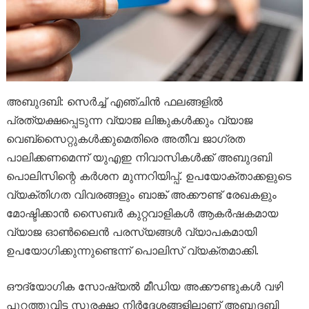
അബുദബി: സെർച്ച് എഞ്ചിൻ ഫലങ്ങളിൽ
പ്രത്യക്ഷപ്പെടുന്ന വ്യാജ ലിങ്കുകൾക്കും വ്യാജ
വെബ്‌സൈറ്റുകൾക്കുമെതിരെ അതീവ ജാഗ്രത
പാലിക്കണമെന്ന് യുഎഇ നിവാസികൾക്ക് അബുദബി
പൊലിസിന്റെ കർശന മുന്നറിയിപ്പ്. ഉപയോക്താക്കളുടെ
വ്യക്തിഗത വിവരങ്ങളും ബാങ്ക് അക്കൗണ്ട് രേഖകളും
മോഷ്ടിക്കാൻ സൈബർ കുറ്റവാളികൾ ആകർഷകമായ
വ്യാജ ഓൺലൈൻ പരസ്യങ്ങൾ വ്യാപകമായി
ഉപയോഗിക്കുന്നുണ്ടെന്ന് പൊലിസ് വ്യക്തമാക്കി.
ഔദ്യോഗിക സോഷ്യൽ മീഡിയ അക്കൗണ്ടുകൾ വഴി
പുറത്തുവിട്ട സുരക്ഷാ നിർദ്ദേശങ്ങളിലാണ് അബുദബി