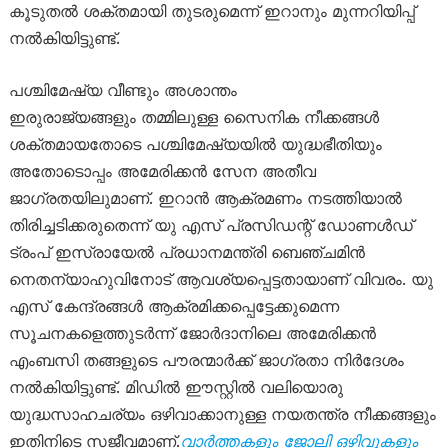
കൂടുതൽ ശക്തമായി തുടരുമെന്ന് ഇറാനും മുന്നറിയിപ്പ്
നൽകിയിട്ടുണ്ട്.
പശ്ചിമേഷ്യ വീണ്ടും അശാന്തം
ഇരുരാജ്യങ്ങളും തമ്മിലുള്ള സൈനിക നീക്കങ്ങൾ
ശക്തമായതോടെ പശ്ചിമേഷ്യയിൽ യുദ്ധഭീതിയും
അതോടൊപ്പം അമേരിക്കൻ സേന അതീവ
ജാഗ്രതയിലുമാണ്. ഇറാൻ ആക്രമണം നടത്തിയാൽ
തിരിച്ചടിക്കരുതെന്ന് യു എസ് പ്രസിഡന്റ് ഡോണൾഡ്
ട്രംപ് ഇസ്രായേൽ പ്രധാനമന്ത്രി ബെഞ്ചമിൻ
നെതന്യാഹുവിനോട് ആവശ്യപ്പെട്ടതായാണ് വിവരം. യു
എസ് കേന്ദ്രങ്ങൾ ആക്രമിക്കപ്പെട്ടേക്കുമെന്ന
സൂചനകളെത്തുടർന്ന് ജോർദാനിലെ അമേരിക്കൻ
എംബസി തങ്ങളുടെ പൗരന്മാർക്ക് ജാഗ്രതാ നിർദേശം
നൽകിയിട്ടുണ്ട്. മിഡിൽ ഈസ്റ്റിൽ വലിയൊരു
യുദ്ധസാഹചര്യം ഒഴിവാക്കാനുള്ള നയതന്ത്ര നീക്കങ്ങളും
ഇതിനിടെ സജീവമാണ്.
വാർത്തകളും ജോലി ഒഴിവുകളും