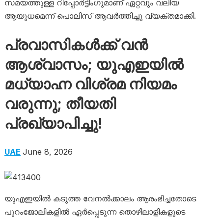
സമയത്തുള്ള റിപ്പോർട്ടിംഗുമാണ് ഏറ്റവും വലിയ
ആയുധമെന്ന് പൊലിസ് ആവർത്തിച്ചു വ്യക്തമാക്കി.
പ്രവാസികൾക്ക് വൻ
ആശ്വാസം; യുഎഇയിൽ
മധ്യാഹ്ന വിശ്രമ നിയമം
വരുന്നു; തീയതി
പ്രഖ്യാപിച്ചു!
UAE
June 8, 2026
യുഎഇയിൽ കടുത്ത വേനൽക്കാലം ആരംഭിച്ചതോടെ
പുറംജോലികളിൽ ഏർപ്പെടുന്ന തൊഴിലാളികളുടെ