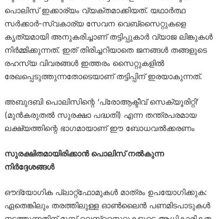
പൊലിസ് ഇക്കാര്യം വ്യക്തമാക്കിയത്. യഥാർത്ഥ
സർക്കാർ-സ്വകാര്യ സേവന വെബ്‌സൈറ്റുകളെ
കൃത്യമായി അനുകരിച്ചാണ് തട്ടിപ്പുകാർ വ്യാജ ലിങ്കുകൾ
നിർമ്മിക്കുന്നത്. ഇത് തിരിച്ചറിയാതെ ജനങ്ങൾ തങ്ങളുടെ
രഹസ്യ വിവരങ്ങൾ ഇത്തരം സൈറ്റുകളിൽ
രേഖപ്പെടുത്തുന്നതോടെയാണ് തട്ടിപ്പിന് ഇരയാകുന്നത്.
അബുദബി പൊലിസിന്റെ ‘പ്രോആക്ടീവ് സെക്യൂരിറ്റി’
(മുൻകരുതൽ സുരക്ഷാ പദ്ധതി) എന്ന തന്ത്രപരമായ
ലക്ഷ്യത്തിന്റെ ഭാഗമായാണ് ഈ ബോധവൽക്കരണം
സുരക്ഷിതമായിരിക്കാൻ പൊലിസ് നൽകുന്ന
നിർദ്ദേശങ്ങൾ
ഔദ്യോഗിക പ്ലാറ്റ്‌ഫോമുകൾ മാത്രം ഉപയോഗിക്കുക:
ഏതെങ്കിലും തരത്തിലുള്ള ഓൺലൈൻ പണമിടപാടുകൾ
നടത്തുന്നതിന് മുമ്പ് വെബ്‌സൈറ്റുകളുടെ ആധികാരികത