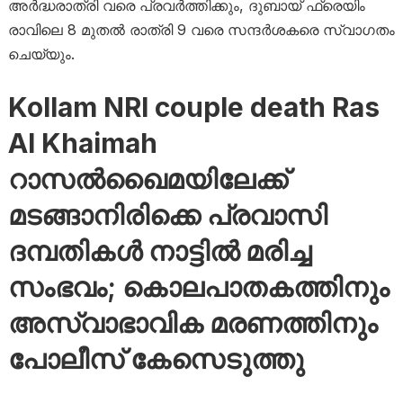
അർദ്ധരാത്രി വരെ പ്രവർത്തിക്കും, ദുബായ് ഫ്രെയിം
രാവിലെ 8 മുതൽ രാത്രി 9 വരെ സന്ദർശകരെ സ്വാഗതം
ചെയ്യും.
Kollam NRI couple death Ras
Al Khaimah
റാസൽഖൈമയിലേക്ക്
മടങ്ങാനിരിക്കെ പ്രവാസി
ദമ്പതികൾ നാട്ടിൽ മരിച്ച
സംഭവം; കൊലപാതകത്തിനും
അസ്വാഭാവിക മരണത്തിനും
പോലീസ് കേസെടുത്തു