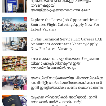
ദുബൈയില്‍ ഫീസുകളും പിഴകളും
തവണകളായി
അടയ്ക്കാം;എങ്ങനെയെന്നല്ലേ??
അറിയാം
Explore the Latest Job Opportunities at
Emirates Flight Catering|Apply Now For
Latest Vacancy
Q Plus Technical Service LLC Careers UAE
Announces Accountant Vacancy|Apply
Now For Latest Vacancy
ഒരേ സാധനം… എവിടെയാണ് കുറഞ്ഞ
വില? ഷോപ്പിംഗിന് മുമ്പ് ഇത്
നോക്കിയില്ലെങ്കിൽ നഷ്ടം
നിങ്ങളുടേത്:ആവശ്യ സാധങ്ങളുടെ വില
ശരിയാണോ? ഇനി ഒരു ക്ലിക്കിൽ തന്നെ
അവധിക്ക് നാട്ടിലെത്തിയ പ്രവാസികൾക്ക്
അറിയാം!
പണികിട്ടി; ഗൾഫ് രാജ്യത്തേക്ക് മടങ്ങാൻ
ഇനി ഇരട്ടിയിലധികം പണം ചെലവാക്കണം
യുഎഇ നിവാസികൾ അറിയാൻ; ഇനി
നോ ടെൻഷൻ!! പാസ്പോർട്ട്