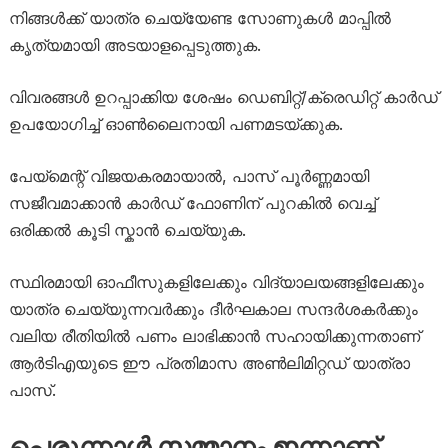
നിങ്ങൾക്ക് യാത്ര ചെയ്യേണ്ട സോണുകൾ മാപ്പിൽ
കൃത്യമായി അടയാളപ്പെടുത്തുക.
വിവരങ്ങൾ ഉറപ്പാക്കിയ ശേഷം ഡെബിറ്റ്/ക്രെഡിറ്റ് കാർഡ്
ഉപയോഗിച്ച് ഓൺലൈനായി പണമടയ്ക്കുക.
പേയ്‌മെന്റ് വിജയകരമായാൽ, പാസ് പൂർണ്ണമായി
സജീവമാക്കാൻ കാർഡ് ഫോണിന് പുറകിൽ വെച്ച്
ഒരിക്കൽ കൂടി സ്കാൻ ചെയ്യുക.
സ്ഥിരമായി ഓഫീസുകളിലേക്കും വിദ്യാലയങ്ങളിലേക്കും
യാത്ര ചെയ്യുന്നവർക്കും ദീർഘകാല സന്ദർശകർക്കും
വലിയ രീതിയിൽ പണം ലാഭിക്കാൻ സഹായിക്കുന്നതാണ്
ആർടിഎയുടെ ഈ പ്രതിമാസ അൺലിമിറ്റഡ് യാത്രാ
പാസ്.
പെരുന്നാൾ സമ്മാനം ഇന്നാണ്..