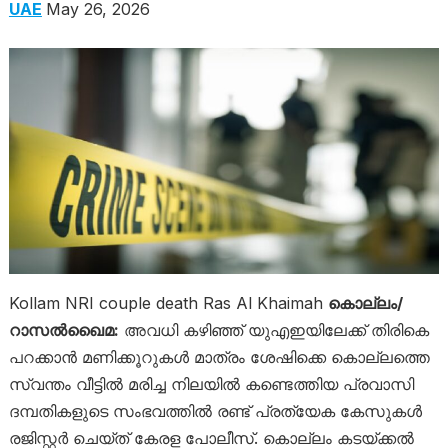
UAE
May 26, 2026
Kollam NRI couple death Ras Al Khaimah
കൊല്ലം/
റാസൽഖൈമ:
അവധി കഴിഞ്ഞ് യുഎഇയിലേക്ക് തിരികെ
പറക്കാൻ മണിക്കൂറുകൾ മാത്രം ശേഷിക്കെ കൊല്ലത്തെ
സ്വന്തം വീട്ടിൽ മരിച്ച നിലയിൽ കണ്ടെത്തിയ പ്രവാസി
ദമ്പതികളുടെ സംഭവത്തിൽ രണ്ട് പ്രത്യേക കേസുകൾ
രജിസ്റ്റർ ചെയ്ത് കേരള പോലീസ്. കൊല്ലം കടയ്ക്കൽ