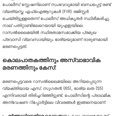
പോലീസ് സ്റ്റേഷനിലാണ് സംഭവവുമായി ബന്ധപ്പെട്ട് രണ്ട്
വ്യത്യസ്ത എഫ്ഐആറുകൾ (FIR) രജിസ്റ്റർ
ചെയ്തിട്ടുള്ളതെന്ന് പോലീസ് അധികൃതർ സ്ഥിരീകരിച്ചു.
നാല് പതിറ്റാണ്ടിലേറെയായി യുഎഇയിലെ
റാസൽഖൈമയിൽ സ്ഥിരതാമസമാക്കിയ പ്രമുഖ
പ്രവാസി വ്യവസായിയും ഭാര്യയുമാണ് ദാരുണമായി
മരണപ്പെട്ടത്.
കൊലപാതകത്തിനും അസ്വാഭാവിക
മരണത്തിനും കേസ്:
മരണപ്പെട്ടവരെ റാസൽഖൈമയിലെ അറിയപ്പെടുന്ന
വ്യക്തിയായ എസ്. സുഗതൻ (65), ഭാര്യ ലത (55)
എന്നിവരായി തിരിച്ചറിഞ്ഞിട്ടുണ്ട്. പോലീസിന്റെ പ്രാഥമിക
അന്വേഷണ റിപ്പോർട്ടിലെ വിവരങ്ങൾ ഇങ്ങനെയാണ്:
ഭർത്താവിനെതിരെ കൊലക്കുറ്റം:
കുടുംബവഴക്കോ മറ്റ്