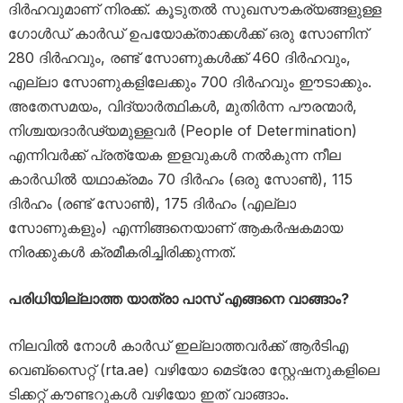
ദിർഹവുമാണ് നിരക്ക്. കൂടുതൽ സുഖസൗകര്യങ്ങളുള്ള
ഗോൾഡ് കാർഡ് ഉപയോക്താക്കൾക്ക് ഒരു സോണിന്
280 ദിർഹവും, രണ്ട് സോണുകൾക്ക് 460 ദിർഹവും,
എല്ലാ സോണുകളിലേക്കും 700 ദിർഹവും ഈടാക്കും.
അതേസമയം, വിദ്യാർത്ഥികൾ, മുതിർന്ന പൗരന്മാർ,
നിശ്ചയദാർഢ്യമുള്ളവർ (People of Determination)
എന്നിവർക്ക് പ്രത്യേക ഇളവുകൾ നൽകുന്ന നീല
കാർഡിൽ യഥാക്രമം 70 ദിർഹം (ഒരു സോൺ), 115
ദിർഹം (രണ്ട് സോൺ), 175 ദിർഹം (എല്ലാ
സോണുകളും) എന്നിങ്ങനെയാണ് ആകർഷകമായ
നിരക്കുകൾ ക്രമീകരിച്ചിരിക്കുന്നത്.
പരിധിയില്ലാത്ത യാത്രാ പാസ് എങ്ങനെ വാങ്ങാം?
നിലവിൽ നോൾ കാർഡ് ഇല്ലാത്തവർക്ക് ആർടിഎ
വെബ്‌സൈറ്റ് (rta.ae) വഴിയോ മെട്രോ സ്റ്റേഷനുകളിലെ
ടിക്കറ്റ് കൗണ്ടറുകൾ വഴിയോ ഇത് വാങ്ങാം.