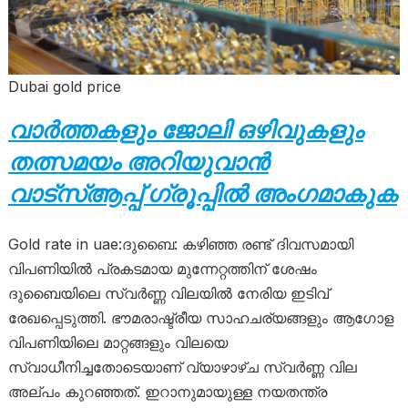
Dubai gold price
വാർത്തകളും ജോലി ഒഴിവുകളും
തത്സമയം അറിയുവാൻ
വാട്സ്ആപ്പ് ഗ്രൂപ്പിൽ അംഗമാകുക
Gold rate in uae:ദുബൈ: കഴിഞ്ഞ രണ്ട് ദിവസമായി
വിപണിയിൽ പ്രകടമായ മുന്നേറ്റത്തിന് ശേഷം
ദുബൈയിലെ സ്വർണ്ണ വിലയിൽ നേരിയ ഇടിവ്
രേഖപ്പെടുത്തി. ഭൗമരാഷ്ട്രീയ സാഹചര്യങ്ങളും ആഗോള
വിപണിയിലെ മാറ്റങ്ങളും വിലയെ
സ്വാധീനിച്ചതോടെയാണ് വ്യാഴാഴ്ച സ്വർണ്ണ വില
അല്പം കുറഞ്ഞത്. ഇറാനുമായുള്ള നയതന്ത്ര