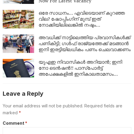
Now For Latest Vacancy
ഒരേ സാധനം… എവിടെയാണ് കുറഞ്ഞ
വില? ഷോപ്പിംഗിന് മുമ്പ് ഇത്
നോക്കിയില്ലെങ്കിൽ നഷ്ടം
നിങ്ങളുടേത്:ആവശ്യ സാധങ്ങളുടെ വില
ശരിയാണോ? ഇനി ഒരു ക്ലിക്കിൽ തന്നെ
അവധിക്ക് നാട്ടിലെത്തിയ പ്രവാസികൾക്ക്
അറിയാം!
പണികിട്ടി; ഗൾഫ് രാജ്യത്തേക്ക് മടങ്ങാൻ
ഇനി ഇരട്ടിയിലധികം പണം ചെലവാക്കണം
യുഎഇ നിവാസികൾ അറിയാൻ; ഇനി
നോ ടെൻഷൻ!! പാസ്പോർട്ട്
അപേക്ഷകളിൽ ഇനികാലതാമസം
ഇല്ല:പുതിയ മാറ്റം ഇങ്ങനെ
Leave a Reply
Your email address will not be published.
Required fields are
marked
*
Comment
*