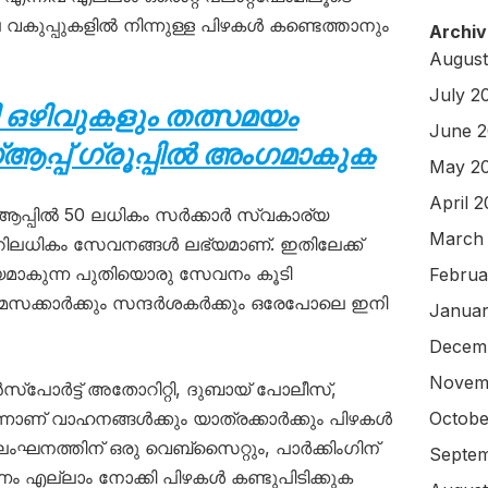
 വകുപ്പുകളിൽ നിന്നുള്ള പിഴകൾ കണ്ടെത്താനും
Archiv
August
July 2
 ഒഴിവുകളും തത്സമയം
June 
പ്പ് ഗ്രൂപ്പിൽ അംഗമാകുക
May 2
April 
ആപ്പിൽ 50 ലധികം സർക്കാർ സ്വകാര്യ
March
നൂറിലധികം സേവനങ്ങൾ ലഭ്യമാണ്. ഇതിലേക്ക്
യമാകുന്ന പുതിയൊരു സേവനം കൂടി
Februa
സക്കാർക്കും സന്ദർശകർക്കും ഒരേപോലെ ഇനി
Januar
Decem
Novem
‌പോർട്ട് അതോറിറ്റി, ദുബായ് പോലീസ്,
ന്നാണ് വാഹനങ്ങൾക്കും യാത്രക്കാർക്കും പിഴകൾ
Octobe
മലംഘനത്തിന് ഒരു വെബ്‌സൈറ്റും, പാർക്കിംഗിന്
Septem
 പണം എല്ലാം നോക്കി പിഴകൾ കണ്ടുപിടിക്കുക