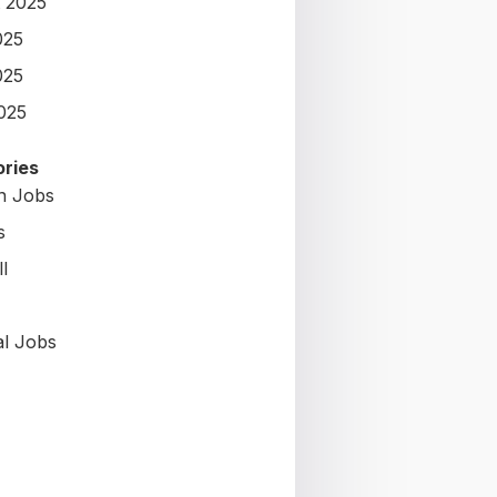
 2025
025
025
2025
ries
on Jobs
s
l
al Jobs