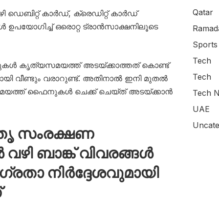
Qatar
 ഡെബിറ്റ് കാർഡ്, ക്രെഡിറ്റ് കാർഡ്
കൾ ഉപയോഗിച്ച് ഒരൊറ്റ ട്രാൻസാക്ഷനിലൂടെ
Ramada
Sports
Tech
 കൃത്യസമയത്ത് അടയ്ക്കാത്തത് കൊണ്ട്
Tech
യി വീണ്ടും വരാറുണ്ട്. അതിനാൽ ഇനി മുതൽ
സമയത്ത് ഫൈനുകൾ ചെക്ക് ചെയ്ത് അടയ്ക്കാൻ
Tech N
UAE
Uncate
തൃ സംരക്ഷണ
വഴി ബാങ്ക് വിവരങ്ങൾ
ഗ്രതാ നിർദ്ദേശവുമായി
്