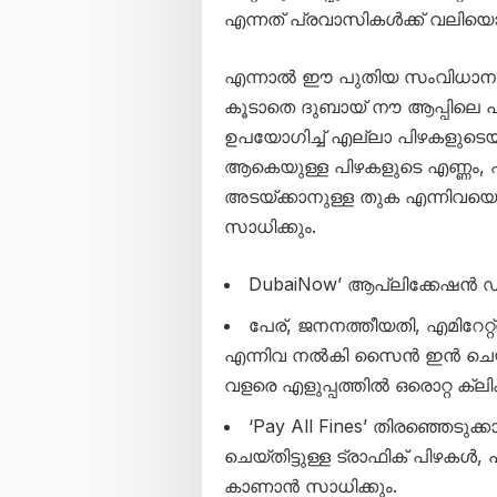
എന്നത് പ്രവാസികൾക്ക് വലിയ
എന്നാൽ ഈ പുതിയ സംവിധാനം 
കൂടാതെ ദുബായ് നൗ ആപ്പിലെ പു
ഉപയോഗിച്ച് എല്ലാ പിഴകളുടെയു
ആകെയുള്ള പിഴകളുടെ എണ്ണം, ഏ
അടയ്ക്കാനുള്ള തുക എന്നിവയെ
സാധിക്കും.
DubaiNow’ ആപ്ലിക്കേഷ
പേര്, ജനനത്തീയതി, എമിറേ
എന്നിവ നൽകി സൈൻ ഇൻ ചെയ്യ
വളരെ എളുപ്പത്തിൽ ഒരൊറ്റ ക്ല
‘Pay All Fines’ തിരഞ്ഞെടുക
ചെയ്തിട്ടുള്ള ട്രാഫിക് പിഴകൾ
കാണാൻ സാധിക്കും.