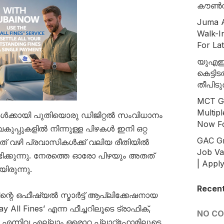
കൗൺസ
Juma A
Walk-I
For La
യുഎഇയ
കെട്ടി
തീപിടു
MCT Gr
Multip
ൾക്കായി പുതിയൊരു ഡിജിറ്റൽ സംവിധാനം
Now Fo
ുപ്പുകളിൽ നിന്നുള്ള പിഴകൾ ഇനി ഒറ്റ
GAC Gr
ഇത് വഴി പ്രവാസികൾക്ക് വലിയ രീതിയിൽ
Job Va
്കുന്നു. നേരത്തെ ഓരോ പിഴയും അതത്
| Appl
ിരുന്നു.
Recen
്റെ ഒഫീഷ്യൽ സ്മാർട്ട് ആപ്ലിക്കേഷനായ
 All Fines’ എന്ന ഫീച്ചറിലൂടെ ട്രാഫിക്,
NO C
ന്നിവ എല്ലാം ഒരൊറ്റ പ്ലാറ്റ്‌ഫോമിലൂടെ