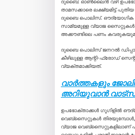
ദുബൈ: ഓൺലൈൻ വഴി ഉപഭോക്തൃ 
താമസക്കാരെ ലക്ഷ്യമിട്ട് പുതി
ദുബൈ പൊലിസ്. ഔദ്യോഗിക ഉ
സാമ്യമുള്ള വ്യാജ സൈറ്റുകൾ നിർ
അക്കൗണ്ടിലെ പണം കവരുകയുമാ
ദുബൈ പൊലിസ് ജനറൽ ഡിപ്പാർട്ട
കീഴിലുള്ള ആന്റി-ഫ്രോഡ് സെന്ററാ
വ്യക്തമാക്കിയത്.
വാർത്തകളും ജോലി
അറിയുവാൻ വാട്സ്ആ
ഉപഭോക്താക്കൾ ഗൂഗിളിൽ ഔദ
വെബ്‌സൈറ്റുകൾ തിരയുമ്പോൾ, യ
വ്യാജ വെബ്‌സൈറ്റുകളിലാണ് പല
സൈറ്റുകളിൽ പരാതിക്കാരന്റെ