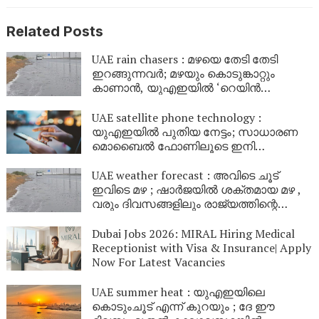
Related Posts
UAE rain chasers : മഴയെ തേടി തേടി
ഇറങ്ങുന്നവർ; മഴയും കൊടുങ്കാറ്റും
കാണാൻ, യുഎഇയിൽ ‘റെയിൻ
ചേസിംഗ്’ ട്രെൻഡാകുന്നു
UAE satellite phone technology :
യുഎഇയിൽ പുതിയ നേട്ടം; സാധാരണ
മൊബൈൽ ഫോണിലൂടെ ഇനി
ഉപഗ്രഹങ്ങളിലേക്ക് നേരിട്ട് സന്ദേശം
കൈമാറാം
UAE weather forecast : അവിടെ ചൂട്
ഇവിടെ മഴ ; ഷാർജയിൽ ശക്തമായ മഴ ,
വരും ദിവസങ്ങളിലും രാജ്യത്തിന്റെ
വിവിധ ഭാഗങ്ങളിൽ മഴയ്ക്കും കാറ്റിനും
സാധ്യത
Dubai Jobs 2026: MIRAL Hiring Medical
Receptionist with Visa & Insurance| Apply
Now For Latest Vacancies
UAE summer heat : യുഎഇയിലെ
കൊടുംചൂട് എന്ന് കുറയും ; ദേ ഈ