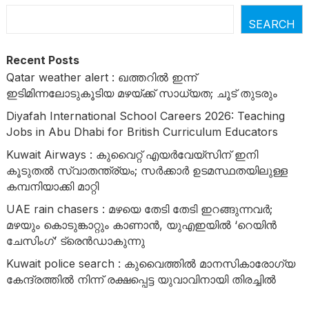
SEARCH
Recent Posts
Qatar weather alert : ഖത്തറിൽ ഇന്ന്
ഇടിമിന്നലോടുകൂടിയ മഴയ്ക്ക് സാധ്യത; ചൂട് തുടരും
Diyafah International School Careers 2026: Teaching
Jobs in Abu Dhabi for British Curriculum Educators
Kuwait Airways : കുവൈറ്റ് എയർവേയ്‌സിന് ഇനി
കൂടുതൽ സ്വാതന്ത്ര്യം; സർക്കാർ ഉടമസ്ഥതയിലുള്ള
കമ്പനിയാക്കി മാറ്റി
UAE rain chasers : മഴയെ തേടി തേടി ഇറങ്ങുന്നവർ;
മഴയും കൊടുങ്കാറ്റും കാണാൻ, യുഎഇയിൽ ‘റെയിൻ
ചേസിംഗ്’ ട്രെൻഡാകുന്നു
Kuwait police search : കുവൈത്തിൽ മാനസികാരോഗ്യ
കേന്ദ്രത്തിൽ നിന്ന് രക്ഷപ്പെട്ട യുവാവിനായി തിരച്ചിൽ