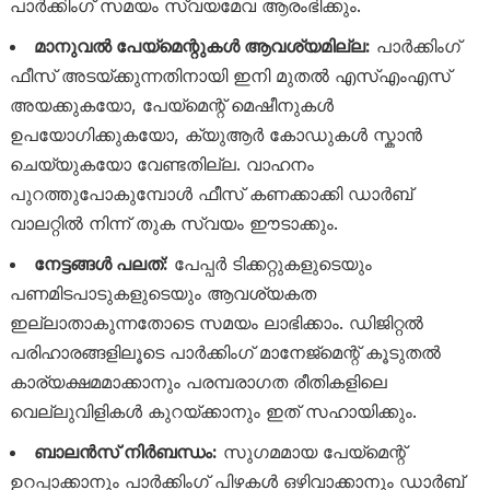
പാർക്കിംഗ് സമയം സ്വയമേവ ആരംഭിക്കും.
മാനുവൽ പേയ്‌മെന്റുകൾ ആവശ്യമില്ല:
പാർക്കിംഗ്
ഫീസ് അടയ്ക്കുന്നതിനായി ഇനി മുതൽ എസ്എംഎസ്
അയക്കുകയോ, പേയ്‌മെന്റ് മെഷീനുകൾ
ഉപയോഗിക്കുകയോ, ക്യുആർ കോഡുകൾ സ്കാൻ
ചെയ്യുകയോ വേണ്ടതില്ല. വാഹനം
പുറത്തുപോകുമ്പോൾ ഫീസ് കണക്കാക്കി ഡാർബ്
വാലറ്റിൽ നിന്ന് തുക സ്വയം ഈടാക്കും.
നേട്ടങ്ങൾ പലത്:
പേപ്പർ ടിക്കറ്റുകളുടെയും
പണമിടപാടുകളുടെയും ആവശ്യകത
ഇല്ലാതാകുന്നതോടെ സമയം ലാഭിക്കാം. ഡിജിറ്റൽ
പരിഹാരങ്ങളിലൂടെ പാർക്കിംഗ് മാനേജ്‌മെന്റ് കൂടുതൽ
കാര്യക്ഷമമാക്കാനും പരമ്പരാഗത രീതികളിലെ
വെല്ലുവിളികൾ കുറയ്ക്കാനും ഇത് സഹായിക്കും.
ബാലൻസ് നിർബന്ധം:
സുഗമമായ പേയ്‌മെന്റ്
ഉറപ്പാക്കാനും പാർക്കിംഗ് പിഴകൾ ഒഴിവാക്കാനും ഡാർബ്