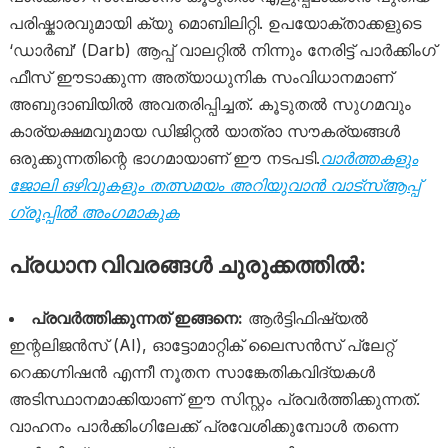
പരിഷ്കാരവുമായി ക്യു മൊബിലിറ്റി. ഉപയോക്താക്കളുടെ
‘ഡാർബ്’ (Darb) ആപ്പ് വാലറ്റിൽ നിന്നും നേരിട്ട് പാർക്കിംഗ്
ഫീസ് ഈടാക്കുന്ന അത്യാധുനിക സംവിധാനമാണ്
അബുദാബിയിൽ അവതരിപ്പിച്ചത്. കൂടുതൽ സുഗമവും
കാര്യക്ഷമവുമായ ഡിജിറ്റൽ യാത്രാ സൗകര്യങ്ങൾ
ഒരുക്കുന്നതിന്റെ ഭാഗമായാണ് ഈ നടപടി.
വാർത്തകളും
ജോലി ഒഴിവുകളും തത്സമയം അറിയുവാൻ വാട്സ്ആപ്പ്
ഗ്രൂപ്പിൽ അംഗമാകുക
പ്രധാന വിവരങ്ങൾ ചുരുക്കത്തിൽ:
പ്രവർത്തിക്കുന്നത് ഇങ്ങനെ:
ആർട്ടിഫിഷ്യൽ
ഇന്റലിജൻസ് (AI), ഓട്ടോമാറ്റിക് ലൈസൻസ് പ്ലേറ്റ്
റെക്കഗ്നിഷൻ എന്നീ നൂതന സാങ്കേതികവിദ്യകൾ
അടിസ്ഥാനമാക്കിയാണ് ഈ സിസ്റ്റം പ്രവർത്തിക്കുന്നത്.
വാഹനം പാർക്കിംഗിലേക്ക് പ്രവേശിക്കുമ്പോൾ തന്നെ