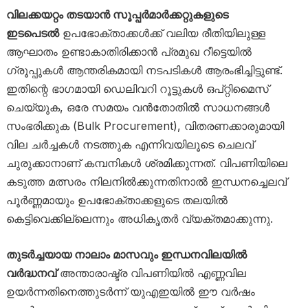
വിലക്കയറ്റം തടയാൻ സൂപ്പർമാർക്കറ്റുകളുടെ
ഇടപെടൽ
ഉപഭോക്താക്കൾക്ക് വലിയ രീതിയിലുള്ള
ആഘാതം ഉണ്ടാകാതിരിക്കാൻ പ്രമുഖ റീട്ടെയിൽ
ഗ്രൂപ്പുകൾ ആന്തരികമായി നടപടികൾ ആരംഭിച്ചിട്ടുണ്ട്.
ഇതിന്റെ ഭാഗമായി ഡെലിവറി റൂട്ടുകൾ ഒപ്റ്റിമൈസ്
ചെയ്യുക, ഒരേ സമയം വൻതോതിൽ സാധനങ്ങൾ
സംഭരിക്കുക (Bulk Procurement), വിതരണക്കാരുമായി
വില ചർച്ചകൾ നടത്തുക എന്നിവയിലൂടെ ചെലവ്
ചുരുക്കാനാണ് കമ്പനികൾ ശ്രമിക്കുന്നത്. വിപണിയിലെ
കടുത്ത മത്സരം നിലനിൽക്കുന്നതിനാൽ ഇന്ധനച്ചെലവ്
പൂർണ്ണമായും ഉപഭോക്താക്കളുടെ തലയിൽ
കെട്ടിവെക്കില്ലെന്നും അധികൃതർ വ്യക്തമാക്കുന്നു.
തുടർച്ചയായ നാലാം മാസവും ഇന്ധനവിലയിൽ
വർദ്ധനവ്
അന്താരാഷ്ട്ര വിപണിയിൽ എണ്ണവില
ഉയർന്നതിനെത്തുടർന്ന് യുഎഇയിൽ ഈ വർഷം