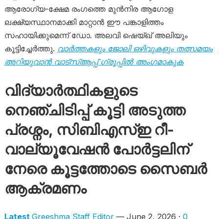
ആരോഗ്യ-ക്ഷേമ രംഗത്തെ മുൻനിര ആഗോള
ലക്ഷ്യസ്ഥാനമാക്കി മാറ്റാൻ ഈ പങ്കാളിത്തം
സഹായിക്കുമെന്ന് ഡോ. അലവി ഷെയ്ഖ് അലിയും
കൂട്ടിച്ചേർത്തു.
വാർത്തകളും ജോലി ഒഴിവുകളും തത്സമയം
അറിയുവാൻ വാട്സ്ആപ്പ് ഗ്രൂപ്പിൽ അംഗമാകുക
വിദ്യാർത്ഥികളുടെ
നെ‌ഞ്ചിടിപ്പ് കൂട്ടി അടുത്ത
പ്രശ്നം, സിബിഎസ്ഇ റീ-
വാല്യൂവേഷൻ പോർട്ടലിന്
നേരെ കൂട്ടത്തോടെ സൈബർ
ആക്രമണം
Latest
Greeshma Staff Editor
— June 2, 2026 ·
0