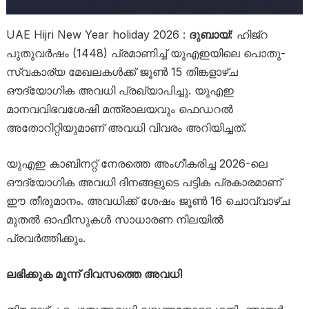
UAE Hijri New Year holiday 2026 :
ദുബായ്:
ഹിജ്റ
പുതുവർഷം (1448) പ്രമാണിച്ച് യുഎഇയിലെ പൊതു-
സ്വകാര്യ മേഖലകൾക്ക് ജൂൺ 15 തിങ്കളാഴ്ച
ഔദ്യോഗിക അവധി പ്രഖ്യാപിച്ചു. യുഎഇ
മാനവവിഭവശേഷി മന്ത്രാലയവും ഫെഡറൽ
അതോറിറ്റിയുമാണ് അവധി വിവരം അറിയിച്ചത്.
യുഎഇ കാബിനറ്റ് നേരത്തെ അംഗീകരിച്ച 2026-ലെ
ഔദ്യോഗിക അവധി ദിനങ്ങളുടെ പട്ടിക പ്രകാരമാണ്
ഈ തീരുമാനം. അവധിക്ക് ശേഷം ജൂൺ 16 ചൊവ്വാഴ്ച
മുതൽ ഓഫീസുകൾ സാധാരണ നിലയിൽ
പ്രവർത്തിക്കും.
ലഭിക്കുക മൂന്ന് ദിവസത്തെ അവധി