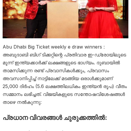
Abu Dhabi Big Ticket weekly e draw winners :
അബുദാബി ബിഗ് ടിക്കറ്റിന്റെ പ്രതിവാര ഇ-ഡ്രോയിലൂടെ
മൂന്ന് ഇന്ത്യക്കാർക്ക് ലക്ഷങ്ങളുടെ ഭാഗ്യം. ദുബായിൽ
താമസിക്കുന്ന രണ്ട് പ്രവാസികൾക്കും, പ്രവാസം
അവസാനിപ്പിച്ച് നാട്ടിലേക്ക് മടങ്ങിയ ഒരാൾക്കുമാണ്
25,000 ദിർഹം (5.6 ലക്ഷത്തിലധികം ഇന്ത്യൻ രൂപ) വീതം
സമ്മാനം ലഭിച്ചത്. വിജയികളുടെ സന്തോഷവിശേഷങ്ങൾ
താഴെ നൽകുന്നു:
പ്രധാന വിവരങ്ങൾ ചുരുക്കത്തിൽ: