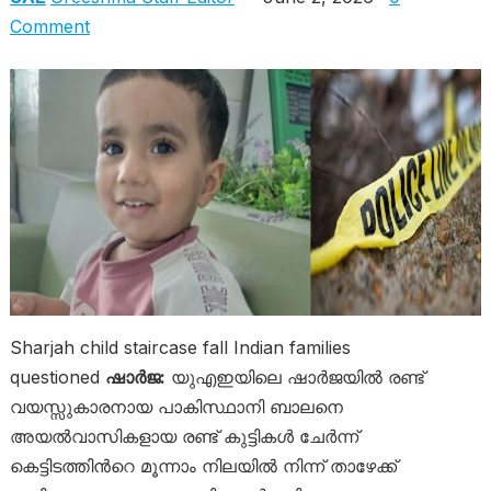
Comment
Sharjah child staircase fall Indian families
questioned
ഷാർജ:
യുഎഇയിലെ ഷാർജയിൽ രണ്ട്
വയസ്സുകാരനായ പാകിസ്ഥാനി ബാലനെ
അയൽവാസികളായ രണ്ട് കുട്ടികൾ ചേർന്ന്
കെട്ടിടത്തിന്‍റെ മൂന്നാം നിലയിൽ നിന്ന് താഴേക്ക്