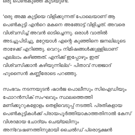
ഒരു പെൺകുഞ്ഞ് കൂടിയുണ്ട്.
‘ഒരു അമ്മ കുട്ടിയെ വിളിക്കുന്നത് പോലെയാണ് ആ
പെൺകുട്ടി എന്‍റെ മകനെ അങ്ങോട്ട് വിളിച്ചത്. അവരെ
വിശ്വസിച്ച് അവൻ ഓടിച്ചെന്നു. ഒരാൾ വാതിൽ
അടച്ചുപിടിച്ചു, മറ്റേയാൾ എന്റെ കുഞ്ഞിനെ ജനലിലൂടെ
താഴേക്ക് എറിഞ്ഞു. വെറും നിമിഷങ്ങൾക്കുള്ളിലാണ്
എല്ലാം കഴിഞ്ഞത്. എനിക്ക് ഇപ്പോഴും ഇത്
വിശ്വസിക്കാൻ കഴിയുന്നില്ല’- പിതാവ് സജ്ജാദ്
ഹുസൈൻ കണ്ണീരോടെ പറഞ്ഞു.
സംഭവം നടന്നയുടൻ ഷാർജ പൊലീസും സിഐഡിയും
ഫോറൻസിക് സംഘവും സ്ഥലത്തെത്തി
മണിക്കൂറുകളോളം തെളിവെടുപ്പ് നടത്തി. പ്രതികളായ
പെൺകുട്ടികൾക്ക് പ്രായപൂർത്തിയാകാത്തതിനാൽ കേസ്
വിശദമായ ചോദ്യം ചെയ്യലിനും
അന്വേഷണത്തിനുമായി ചൈൽഡ് പ്രൊട്ടക്ഷൻ