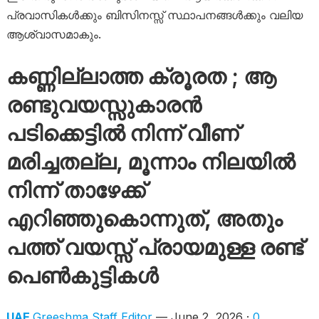
പ്രവാസികൾക്കും ബിസിനസ്സ് സ്ഥാപനങ്ങൾക്കും വലിയ
ആശ്വാസമാകും.
കണ്ണില്ലാത്ത ക്രൂരത ; ആ
രണ്ടുവയസ്സുകാരൻ
പടിക്കെട്ടിൽ നിന്ന് വീണ്
മരിച്ചതല്ല, മൂന്നാം നിലയിൽ
നിന്ന് താഴേക്ക്
എറിഞ്ഞുകൊന്നുത്, അതും
പത്ത് വയസ്സ് പ്രായമുള്ള രണ്ട്
പെൺകുട്ടികൾ
UAE
Greeshma Staff Editor
— June 2, 2026 ·
0