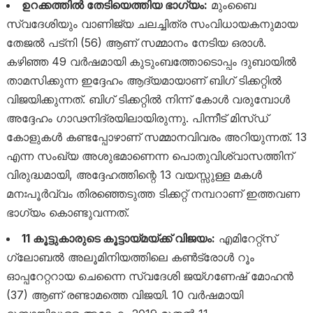
ഉറക്കത്തിൽ തേടിയെത്തിയ ഭാഗ്യം:
മുംബൈ
സ്വദേശിയും വാണിജ്യ ചലച്ചിത്ര സംവിധായകനുമായ
തേജൽ പട്നി (56) ആണ് സമ്മാനം നേടിയ ഒരാൾ.
കഴിഞ്ഞ 49 വർഷമായി കുടുംബത്തോടൊപ്പം ദുബായിൽ
താമസിക്കുന്ന ഇദ്ദേഹം ആദ്യമായാണ് ബിഗ് ടിക്കറ്റിൽ
വിജയിക്കുന്നത്. ബിഗ് ടിക്കറ്റിൽ നിന്ന് കോൾ വരുമ്പോൾ
അദ്ദേഹം ഗാഢനിദ്രയിലായിരുന്നു. പിന്നീട് മിസ്ഡ്
കോളുകൾ കണ്ടപ്പോഴാണ് സമ്മാനവിവരം അറിയുന്നത്. 13
എന്ന സംഖ്യ അശുഭമാണെന്ന പൊതുവിശ്വാസത്തിന്
വിരുദ്ധമായി, അദ്ദേഹത്തിന്റെ 13 വയസ്സുള്ള മകൾ
മനഃപൂർവ്വം തിരഞ്ഞെടുത്ത ടിക്കറ്റ് നമ്പറാണ് ഇത്തവണ
ഭാഗ്യം കൊണ്ടുവന്നത്.
11 കൂട്ടുകാരുടെ കൂട്ടായ്മയ്ക്ക് വിജയം:
എമിറേറ്റ്സ്
ഗ്ലോബൽ അലൂമിനിയത്തിലെ കൺട്രോൾ റൂം
ഓപ്പറേറ്ററായ ചെന്നൈ സ്വദേശി ജയ്ഗണേഷ് മോഹൻ
(37) ആണ് രണ്ടാമത്തെ വിജയി. 10 വർഷമായി