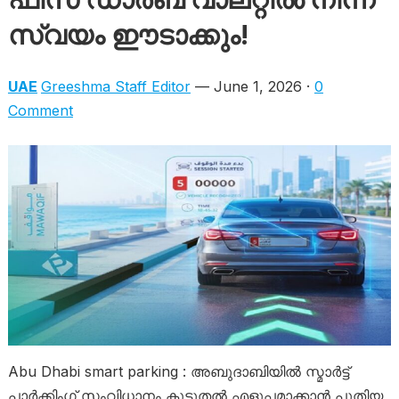
സ്വയം ഈടാക്കും!
UAE
Greeshma Staff Editor
— June 1, 2026 ·
0
Comment
Abu Dhabi smart parking : അബുദാബിയിൽ സ്മാർട്ട്
പാർക്കിംഗ് സംവിധാനം കൂടുതൽ എളുപ്പമാക്കാൻ പുതിയ