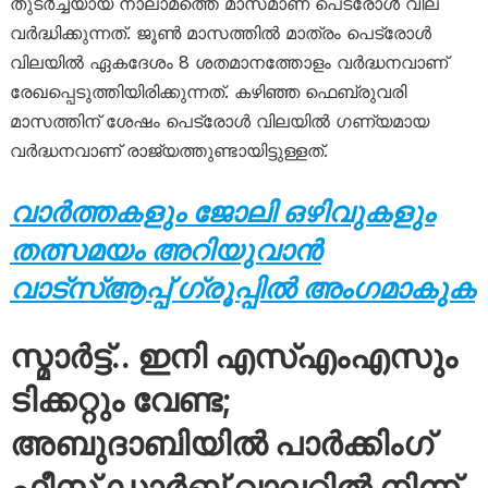
തുടർച്ചയായ നാലാമത്തെ മാസമാണ് പെട്രോൾ വില
വർദ്ധിക്കുന്നത്. ജൂൺ മാസത്തിൽ മാത്രം പെട്രോൾ
വിലയിൽ ഏകദേശം 8 ശതമാനത്തോളം വർദ്ധനവാണ്
രേഖപ്പെടുത്തിയിരിക്കുന്നത്. കഴിഞ്ഞ ഫെബ്രുവരി
മാസത്തിന് ശേഷം പെട്രോൾ വിലയിൽ ഗണ്യമായ
വർദ്ധനവാണ് രാജ്യത്തുണ്ടായിട്ടുള്ളത്.
വാർത്തകളും ജോലി ഒഴിവുകളും
തത്സമയം അറിയുവാൻ
വാട്സ്ആപ്പ് ഗ്രൂപ്പിൽ അംഗമാകുക
സ്മാർട്ട്.. ഇനി എസ്എംഎസും
ടിക്കറ്റും വേണ്ട;
അബുദാബിയിൽ പാർക്കിംഗ്
ഫീസ് ഡാർബ് വാലറ്റിൽ നിന്ന്