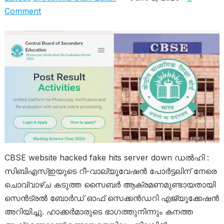
Comment
CBSE website hacked fake hits server down ഡൽഹി :
സിബിഎസ്ഇയുടെ റീ-വാല്യൂവേഷൻ പോർട്ടലിന് നേരെ
ചൊവ്വാഴ്ച കടുത്ത സൈബർ ആക്രമണമുണ്ടായതായി
സെൻട്രൽ ബോർഡ് ഓഫ് സെക്കൻഡറി എജ്യുക്കേഷൻ
അറിയിച്ചു. ഹാക്കർമാരുടെ ഭാഗത്തുനിന്നും കനത്ത