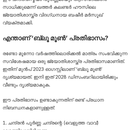
സാധിക്കുമെന്ന് ഖത്തർ കലണ്ടർ ഹൗസിലെ
ജ്യോതിശാസ്ത്ര വിദഗ്ധനായ ബഷീർ മർസൂഖ്
വ്യക്തമാക്കി.
എന്താണ് ‘ബ്ലൂ മൂൺ’ പ്രതിഭാസം?
രണ്ടോ മൂന്നോ വർഷത്തിലൊരിക്കൽ മാത്രം സംഭവിക്കുന്ന
സവിശേഷമായ ഒരു ജ്യോതിശാസ്ത്ര പ്രതിഭാസമാണിത്.
ഇതിന് മുൻപ് 2023 ഓഗസ്റ്റിലാണ് ‘ബ്ലൂ മൂൺ’
ദൃശ്യമായത്. ഇനി ഇത് 2028 ഡിസംബറിലായിരിക്കും
വീണ്ടും ദൃശ്യമാകുക.
ഈ പ്രതിഭാസം ഉണ്ടാകുന്നതിന് രണ്ട് പ്രധാന
നിബന്ധനകളാണുള്ളത്:
ചന്ദ്രൻ പൂർണ്ണ ചന്ദ്രന്റെ (വെളുത്ത വാവ്)