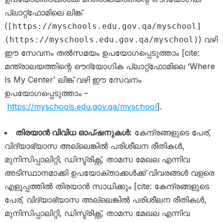
പ്ലാറ്റ്‌ഫോമിലെ ലിങ്ക്
(
[https://myschools.edu.gov.qa/myschool]
) വഴി
(https://myschools.edu.gov.qa/myschool)
ഈ സേവനം തൽസമയം ഉപയോഗപ്പെടുത്താം [cite:
മന്ത്രാലയത്തിന്റെ ഔദ്യോഗിക പ്ലാറ്റ്‌ഫോമിലെ ‘Where
Is My Center’ ലിങ്ക് വഴി ഈ സേവനം
ഉപയോഗപ്പെടുത്താം –
https://myschools.edu.gov.qa/myschool
].
തിരയാൻ വിവിധ ഓപ്ഷനുകൾ:
കേന്ദ്രങ്ങളുടെ പേര്,
വിദ്യാഭ്യാസ അല്ലെങ്കിൽ പരിശീലന രീതികൾ,
മുനിസിപ്പാലിറ്റി, ഡിസ്ട്രിക്റ്റ്, താമസ മേഖല എന്നിവ
അടിസ്ഥാനമാക്കി ഉപയോക്താക്കൾക്ക് വിവരങ്ങൾ വളരെ
എളുപ്പത്തിൽ തിരയാൻ സാധിക്കും [cite: കേന്ദ്രങ്ങളുടെ
പേര്, വിദ്യാഭ്യാസ അല്ലെങ്കിൽ പരിശീലന രീതികൾ,
മുനിസിപ്പാലിറ്റി, ഡിസ്ട്രിക്റ്റ്, താമസ മേഖല എന്നിവ