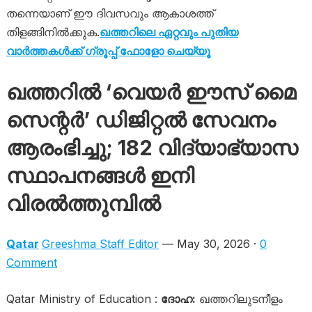
തന്നെയാണ് ഈ ദിവസവും ആകാശത്ത്
തിളങ്ങിനിൽക്കുക.
ഖത്തറിലെ ഏറ്റവും പുതിയ
വാർത്തകൾക്ക് ഗ്രൂപ്പ് ഫോളോ ചെയ്യൂ
ഖത്തറിൽ ‘വെയർ ഈസ് മൈ
സെന്റർ’ ഡിജിറ്റൽ സേവനം
ആരംഭിച്ചു; 182 വിദ്യാഭ്യാസ
സ്ഥാപനങ്ങൾ ഇനി
വിരൽത്തുമ്പിൽ
Qatar
Greeshma Staff Editor
— May 30, 2026 ·
0
Comment
Qatar Ministry of Education :
ദോഹ:
ഖത്തറിലുടനീളം