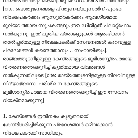
നിക്ഷേപകർക്കും മികച്ചൊരു ഗൈഡായി പ്രവർത്തിക്കും
[cite: പൊതുജനങ്ങളെ പിന്തുണയ്ക്കുന്നതിന് പുറമേ,
നിക്ഷേപകർക്കും ആസൂത്രകർക്കും ആവശ്യമായ
മൂല്യവത്തായ സൂചകങ്ങളും ഈ ഡിജിറ്റൽ പ്ലാറ്റ്‌ഫോം
നൽകുന്നു, ഇത് പുതിയ പ്രോജക്റ്റുകൾ ആരംഭിക്കാൻ
താൽപ്പര്യമുള്ള നിക്ഷേപകർക്ക് സേവനങ്ങൾ കുറവുള്ള
പ്രദേശങ്ങൾ കണ്ടെത്താനും… സഹായിക്കും].
രാജ്യത്തുടനീളമുള്ള കേന്ദ്രങ്ങളുടെ ഭൂമിശാസ്ത്രപരമായ
വിതരണത്തെക്കുറിച്ച് കൃത്യമായ വിവരങ്ങൾ
നൽകുന്നതിലൂടെ [cite: രാജ്യത്തുടനീളമുള്ള നിലവിലുള്ള
വിദ്യാഭ്യാസ, പരിശീലന കേന്ദ്രങ്ങളുടെ
ഭൂമിശാസ്ത്രപരമായ വിതരണത്തെക്കുറിച്ച് ഈ സേവനം
വ്യക്തമാക്കുന്നു]:
കേന്ദ്രങ്ങൾ ഇതിനകം കൂടുതലായി
കേന്ദ്രീകരിച്ചിരിക്കുന്ന പ്രദേശങ്ങൾ ഒഴിവാക്കാൻ
നിക്ഷേപകർക്ക് സാധിക്കും.