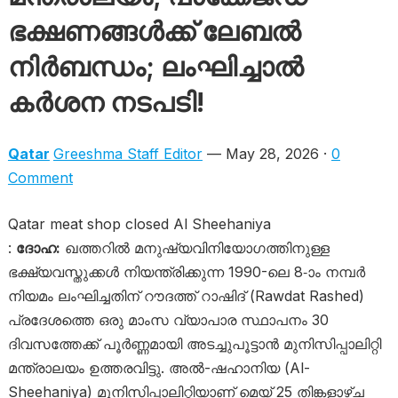
ഭക്ഷണങ്ങൾക്ക് ലേബൽ
നിർബന്ധം; ലംഘിച്ചാൽ
കർശന നടപടി!
Qatar
Greeshma Staff Editor
— May 28, 2026 ·
0
Comment
Qatar meat shop closed Al Sheehaniya
:
ദോഹ:
ഖത്തറിൽ മനുഷ്യവിനിയോഗത്തിനുള്ള
ഭക്ഷ്യവസ്തുക്കൾ നിയന്ത്രിക്കുന്ന 1990-ലെ 8-ാം നമ്പർ
നിയമം ലംഘിച്ചതിന് റൗദത്ത് റാഷിദ് (Rawdat Rashed)
പ്രദേശത്തെ ഒരു മാംസ വ്യാപാര സ്ഥാപനം 30
ദിവസത്തേക്ക് പൂർണ്ണമായി അടച്ചുപൂട്ടാൻ മുനിസിപ്പാലിറ്റി
മന്ത്രാലയം ഉത്തരവിട്ടു. അൽ-ഷഹാനിയ (Al-
Sheehaniya) മുനിസിപ്പാലിറ്റിയാണ് മെയ് 25 തിങ്കളാഴ്ച