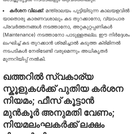
കർശന വിലക്ക്:
മന്ത്രാലയം പൂട്ടിയിടുന്ന കാലയളവിൽ
യാതൊരു കാരണവശാലും കട തുറക്കാനോ, വ്യാപാര
പ്രവർത്തനങ്ങൾ നടത്താനോ, അറ്റകുറ്റപ്പണികൾ
(Maintenance) നടത്താനോ പാടുള്ളതല്ല. ഈ നിർദ്ദേശം
ലംഘിച്ച് കട തുറക്കാൻ ശ്രമിച്ചാൽ കടുത്ത ക്രിമിനൽ
നടപടികൾ നേരിടേണ്ടി വരുമെന്നും അധികൃതർ
മുന്നറിയിപ്പ് നൽകി.
ഖത്തറിൽ സ്വകാര്യ
സ്കൂളുകൾക്ക് പുതിയ കർശന
നിയമം; ഫീസ് കൂട്ടാൻ
മുൻകൂർ അനുമതി വേണം;
നിയമലംഘകർക്ക് ലക്ഷം