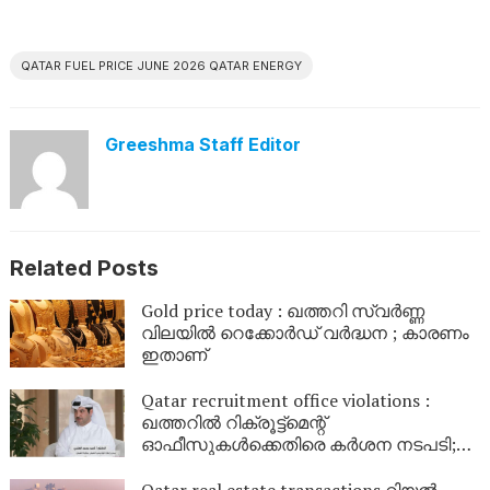
QATAR FUEL PRICE JUNE 2026 QATAR ENERGY
Greeshma Staff Editor
Related Posts
Gold price today : ഖത്തറി സ്വർണ്ണ
വിലയിൽ റെക്കോർഡ് വർദ്ധന ; കാരണം
ഇതാണ്
Qatar recruitment office violations :
ഖത്തറിൽ റിക്രൂട്ട്‌മെന്റ്
ഓഫീസുകൾക്കെതിരെ കർശന നടപടി;
നിയമലംഘനങ്ങൾ കണ്ടെത്തിയാൽ
ലൈസൻസ് റദ്ദാക്കും
Qatar real estate transactions റിയൽ