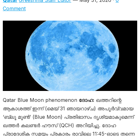
Qatar
Greeshma Staff Editor
— May 31, 2026 ·
0
Comment
Qatar Blue Moon phenomenon
ദോഹ:
ഖത്തറിന്റെ
ആകാശത്ത് ഇന്ന് (മെയ് 31 ഞായറാഴ്ച) അപൂർവ്വമായ
‘ബ്ലൂ മൂൺ’ (Blue Moon) പ്രതിഭാസം ദൃശ്യമാകുമെന്ന്
ഖത്തർ കലണ്ടർ ഹൗസ് (QCH) അറിയിച്ചു. ദോഹ
പ്രാദേശിക സമയം പ്രകാരം രാവിലെ 11:45-ഓടെ തന്നെ