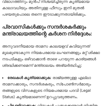
വിഭാഗത്തിനും മുൻപ് നിശ്ചയിച്ചിരുന്ന കൃത്യമായ
കാലാവധിയും അതിനുള്ള ഫീസും ഇനി മുതൽ
പഴയതുപോലെ തന്നെ ഈടാക്കുന്നതായിരിക്കും.
പ്രവാസികൾക്കും സന്ദർശകർക്കും
മന്ത്രാലയത്തിന്റെ കർശന നിർദ്ദേശം:
അനുവദനീയമായ താമസ കാലയളവ് കവിയുന്നത്
മൂലമുണ്ടാകുന്ന നിയമപരമായ ലംഘനങ്ങളും മറ്റ് ശിക്ഷാ
നടപടികളും ഒഴിവാക്കാൻ താഴെ പറയുന്ന കാര്യങ്ങൾ
ശ്രദ്ധിക്കണമെന്ന് മന്ത്രാലയം അഭ്യർത്ഥിച്ചു:
രേഖകൾ കൃത്യമാക്കുക:
രാജ്യത്തുള്ള എല്ലാ
താമസക്കാരും, സന്ദർശകരും, സ്പോൺസർമാരും
തങ്ങളുടെ വിസകളുടെ നിയമപരമായ പദവി (Legal
Status) കൃത്യമാണെന്ന് ഉറപ്പുവരുത്തണം.
പിഴ ഒഴിവാക്കുക:
വിസകൾ പുതുക്കേണ്ടവർ നിശ്ചിത