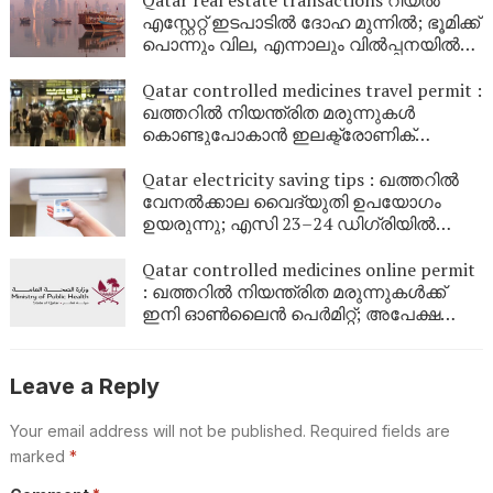
എസ്റ്റേറ്റ് ഇടപാടിൽ ദോഹ മുന്നിൽ; ഭൂമിക്ക്
പൊന്നും വില, എന്നാലും വിൽപ്പനയിൽ
വൻ കുതിപ്പും
Qatar controlled medicines travel permit :
ഖത്തറിൽ നിയന്ത്രിത മരുന്നുകൾ
കൊണ്ടുപോകാൻ ഇലക്ട്രോണിക്
രജിസ്ട്രേഷൻ
Qatar electricity saving tips : ഖത്തറിൽ
വേനൽക്കാല വൈദ്യുതി ഉപയോഗം
ഉയരുന്നു; എസി 23–24 ഡിഗ്രിയിൽ
ക്രമീകരിക്കാൻ കഹ്‌റാമ നിർദേശം
Qatar controlled medicines online permit
: ഖത്തറിൽ നിയന്ത്രിത മരുന്നുകൾക്ക്
ഇനി ഓൺലൈൻ പെർമിറ്റ്; അപേക്ഷയും
സ്റ്റാറ്റസും അറിയാം
Leave a Reply
Your email address will not be published.
Required fields are
marked
*