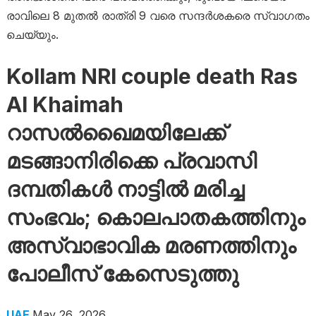
രാവിലെ 8 മുതൽ രാത്രി 9 വരെ സന്ദർശകരെ സ്വാഗതം
ചെയ്യും.
Kollam NRI couple death Ras
Al Khaimah
റാസൽഖൈമയിലേക്ക്
മടങ്ങാനിരിക്കെ പ്രവാസി
ദമ്പതികൾ നാട്ടിൽ മരിച്ച
സംഭവം; കൊലപാതകത്തിനും
അസ്വാഭാവിക മരണത്തിനും
പോലീസ് കേസെടുത്തു
UAE
May 26, 2026