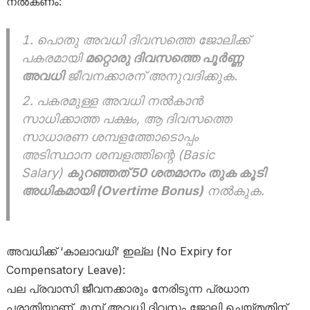
നൽകണം:
പൊതു അവധി ദിവസത്തെ ജോലിക്ക്
പകരമായി
മറ്റൊരു ദിവസത്തെ പൂർണ്ണ
അവധി
ജീവനക്കാരന് അനുവദിക്കുക.
പകരമുള്ള അവധി നൽകാൻ
സാധിക്കാത്ത പക്ഷം, ആ ദിവസത്തെ
സാധാരണ ശമ്പളത്തോടൊപ്പം
അടിസ്ഥാന ശമ്പളത്തിന്റെ (Basic
Salary)
കുറഞ്ഞത് 50 ശതമാനം തുക കൂടി
അധികമായി (Overtime Bonus)
നൽകുക.
അവധിക്ക് ‘കാലാവധി’ ഇല്ല (No Expiry for
Compensatory Leave):
പല പ്രവാസി ജീവനക്കാരും നേരിടുന്ന പ്രധാന
പരാതിയാണ്, മുമ്പ് അവധി ദിവസം ജോലി ചെയ്തതിന്