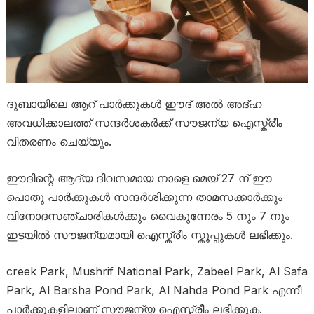
ദുബായിലെ ആറ് പാർക്കുകൾ ഈദ് അൽ അദ്ഹ
അവധിക്കാലത്ത് സന്ദർശകർക്ക് സൗജന്യ ഐസ്ക്രീം
വിതരണം ചെയ്യും.
ഈദിന്റെ ആദ്യ ദിവസമായ നാളെ മെയ് 27 ന് ഈ
പൊതു പാർക്കുകൾ സന്ദർശിക്കുന്ന താമസക്കാർക്കും
വിനോദസഞ്ചാരികൾക്കും വൈകുന്നേരം 5 നും 7 നും
ഇടയിൽ സൗജന്യമായി ഐസ്ക്രീം സ്കൂപ്പുകൾ ലഭിക്കും.
creek Park, Mushrif National Park, Zabeel Park, Al Safa
Park, Al Barsha Pond Park, Al Nahda Pond Park എന്നീ
പാർക്കുകളിലാണ് സൗജന്യ ഐസ്ക്രീം ലഭിക്കുക.