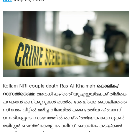
Kollam NRI couple death Ras Al Khaimah
കൊല്ലം/
റാസൽഖൈമ:
അവധി കഴിഞ്ഞ് യുഎഇയിലേക്ക് തിരികെ
പറക്കാൻ മണിക്കൂറുകൾ മാത്രം ശേഷിക്കെ കൊല്ലത്തെ
സ്വന്തം വീട്ടിൽ മരിച്ച നിലയിൽ കണ്ടെത്തിയ പ്രവാസി
ദമ്പതികളുടെ സംഭവത്തിൽ രണ്ട് പ്രത്യേക കേസുകൾ
രജിസ്റ്റർ ചെയ്ത് കേരള പോലീസ്. കൊല്ലം കടയ്ക്കൽ