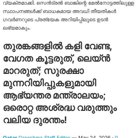
വ്യക്തമാക്കി. സെൻട്രൽ ബാങ്കിന്റെ മേൽനോട്ടത്തിലുള്ള
സ്ഥാപനങ്ങൾക്ക് ബാധകമായ അവധി തീയതികൾ
ഗവർണറുടെ പ്രത്യേക അറിയിപ്പിലൂടെ ഉടൻ
ലഭ്യമാകും.
തുരങ്കങ്ങളിൽ കളി വേണ്ട,
വേഗത കൂട്ടരുത്, ലെയ്ൻ
മാറരുത്; സുരക്ഷാ
മുന്നറിയിപ്പുകളുമായി
ആഭ്യന്തര മന്ത്രാലയം;
ഒരൊറ്റ അശ്രദ്ധ വരുത്തും
വലിയ ദുരന്തം!
Qatar
Greeshma Staff Editor
— May 24, 2026 ·
0