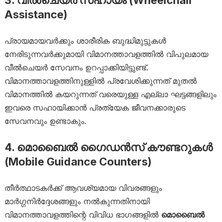
3. വീൽചെയർ സഹായം (Wheelchair
Assistance)
പ്രായമായവർക്കും ശാരീരിക ബുദ്ധിമുട്ടുകൾ
നേരിടുന്നവർക്കുമായി വിമാനത്താവളത്തിൽ വിപുലമായ
വീൽചെയർ സേവനം ഉറപ്പാക്കിയിട്ടുണ്ട്.
വിമാനത്താവളത്തിനുള്ളിൽ പ്രവേശിക്കുന്നത് മുതൽ
വിമാനത്തിൽ കയറുന്നത് വരെയുള്ള എല്ലാ ഘട്ടങ്ങളിലും
ഇവരെ സഹായിക്കാൻ പ്രത്യേക ജീവനക്കാരുടെ
സേവനവും ഉണ്ടാകും.
4. മൊബൈൽ ഗൈഡൻസ് കൗണ്ടറുകൾ
(Mobile Guidance Counters)
തീർത്ഥാടകർക്ക് ആവശ്യമായ വിവരങ്ങളും
മാർഗ്ഗനിർദ്ദേശങ്ങളും നൽകുന്നതിനായി
വിമാനത്താവളത്തിന്റെ വിവിധ ഭാഗങ്ങളിൽ
മൊബൈൽ