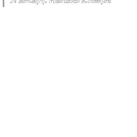
24 മണിക്കൂറും സജീവമായി രംഗത്തുണ്ട്.