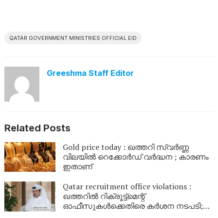
QATAR GOVERNMENT MINISTRIES OFFICIAL EID
Greeshma Staff Editor
Related Posts
Gold price today : ഖത്തറി സ്വർണ്ണ
വിലയിൽ റെക്കോർഡ് വർദ്ധന ; കാരണം
ഇതാണ്
Qatar recruitment office violations :
ഖത്തറിൽ റിക്രൂട്ട്‌മെന്റ്
ഓഫീസുകൾക്കെതിരെ കർശന നടപടി;
നിയമലംഘനങ്ങൾ കണ്ടെത്തിയാൽ