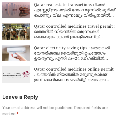
ലൈസൻസ് റദ്ദാക്കും
Qatar real estate transactions റിയൽ
എസ്റ്റേറ്റ് ഇടപാടിൽ ദോഹ മുന്നിൽ; ഭൂമിക്ക്
പൊന്നും വില, എന്നാലും വിൽപ്പനയിൽ
വൻ കുതിപ്പും
Qatar controlled medicines travel permit :
ഖത്തറിൽ നിയന്ത്രിത മരുന്നുകൾ
കൊണ്ടുപോകാൻ ഇലക്ട്രോണിക്
രജിസ്ട്രേഷൻ
Qatar electricity saving tips : ഖത്തറിൽ
വേനൽക്കാല വൈദ്യുതി ഉപയോഗം
ഉയരുന്നു; എസി 23–24 ഡിഗ്രിയിൽ
ക്രമീകരിക്കാൻ കഹ്‌റാമ നിർദേശം
Qatar controlled medicines online permit
: ഖത്തറിൽ നിയന്ത്രിത മരുന്നുകൾക്ക്
ഇനി ഓൺലൈൻ പെർമിറ്റ്; അപേക്ഷയും
സ്റ്റാറ്റസും അറിയാം
Leave a Reply
Your email address will not be published.
Required fields are
marked
*