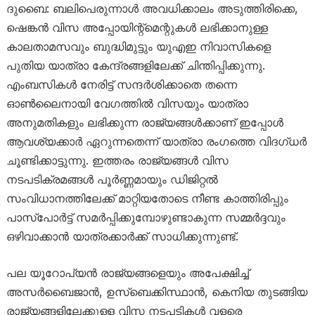
ദുബൈ: ബലിപെരുന്നാൾ അവധിക്കാലം അടുത്തിരിക്കെ,
ഷെങ്കൻ വിസ അപ്പോയിന്റ്‌മെന്റുകൾ ലഭിക്കാനുള്ള
കാലതാമസവും ബുദ്ധിമുട്ടും യുഎഇ നിവാസികളെ
പുതിയ യാത്രാ കേന്ദ്രങ്ങളിലേക്ക് ചിന്തിപ്പിക്കുന്നു.
എംബസികൾ നേരിട്ട് സന്ദർശിക്കാതെ തന്നെ
ഓൺലൈനായി വേഗത്തിൽ വിസയും യാത്രാ
അനുമതികളും ലഭിക്കുന്ന രാജ്യങ്ങൾക്കാണ് ഇപ്പോൾ
ആവശ്യക്കാർ ഏറുന്നതെന്ന് യാത്രാ രംഗത്തെ വിദഗ്ധർ
ചൂണ്ടിക്കാട്ടുന്നു. ഇത്തരം രാജ്യങ്ങൾ വിസ
നടപടിക്രമങ്ങൾ പൂർണ്ണമായും ഡിജിറ്റൽ
സംവിധാനത്തിലേക്ക് മാറ്റിയതോടെ നീണ്ട കാത്തിരിപ്പും
പാസ്‌പോർട്ട് സമർപ്പിക്കുമ്പോഴുണ്ടാകുന്ന സമ്മർദ്ദവും
ഒഴിവാക്കാൻ യാത്രക്കാർക്ക് സാധിക്കുന്നുണ്ട്.
പല യൂറോപ്യൻ രാജ്യങ്ങളെയും അപേക്ഷിച്ച്
അസർബൈജാൻ, ഉസ്ബെക്കിസ്ഥാൻ, കെനിയ തുടങ്ങിയ
രാജ്യങ്ങളിലേക്കുള്ള വിസ നടപടികൾ വളരെ