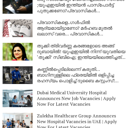
;യുഎഇയിൽ ഇന്ത്യൻ പാസ്‌പോർട്ട്
പുതുക്കണോ?പ്രവാസികൾ
അറിയേണ്ടതെല്ലാം ഒറ്റ ക്ലിക്കിൽ
ഇവിടെയുണ്ട്
പ്രവാസികളെ..ഗള്‍ഫില്‍
ആദ്യമായിട്ടാണോ? മര്‍ഹബ മുതല്‍
ഖലാസ് വരെ… പ്രവാസികള്‍
നിര്‍ബന്ധമായും അറിഞ്ഞിരിക്കേണ്ട
അറബി പ്രയോഗങ്ങള്‍ |
തൂക്കി ത്രിവർണ്ണ കരങ്ങളോടെ അങ്ങ്
ദുബായിൽ! യുഎഇയിൽ നിന്ന് യുവതിയെ
‘തൂക്കി’ സിബിഐ; ഇന്ത്യയിലെത്തിച്ചത്
ഇന്റർപോളിന്റെ സഹായത്തോടെ,
നിർണായക നീക്കം
കണ്ണിൽപ്പെടില്ലെന്ന് കരുതി…
ബാഗിനുള്ളിലെ ഫ്രെയിമിൽ ഒളിപ്പിച്ച
രഹസ്യം പൊളിച്ച് ദുബൈ കസ്റ്റംസ്!
ദുബൈ എയർപോർട്ടിൽ വൻ
സ്വർണവേട്ട
Dubai Medical University Hospital
Announces New Job Vacancies | Apply
Now For Latest Vacancies
Zulekha Healthcare Group Announces
New Hospital Vacancies in UAE | Apply
Now For Latest Vacancies