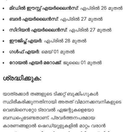
മിഡിൽ ഈസ്റ്റ് എയർലൈൻസ്:
ഏപ്രിൽ 26 മുതൽ
ബദർ എയർലൈൻസ്:
ഏപ്രിൽ 27 മുതൽ
സിറിയൻ എയർലൈൻസ്:
ഏപ്രിൽ 27 മുതൽ
ഈജിപ്ത് എയർ:
ഏപ്രിൽ 28 മുതൽ
ഗൾഫ് എയർ:
മെയ് 01 മുതൽ
റോയൽ എയർ മറോക്ക്:
ജൂലൈ 01 മുതൽ
ശ്രദ്ധിക്കുക:
യാത്രക്കാർ തങ്ങളുടെ ടിക്കറ്റ് ബുക്കിംഗുകൾ
സ്ഥിരീകരിക്കുന്നതിനായി അതത് വിമാനക്കമ്പനികളുടെ
വെബ്‌സൈറ്റോ ട്രാവൽ ഏജന്റുകളെയോ
ബന്ധപ്പെടേണ്ടതാണ്. പ്രവർത്തനപരമായ
കാരണങ്ങളാൽ ഷെഡ്യൂളുകളിൽ മാറ്റം വരാൻ