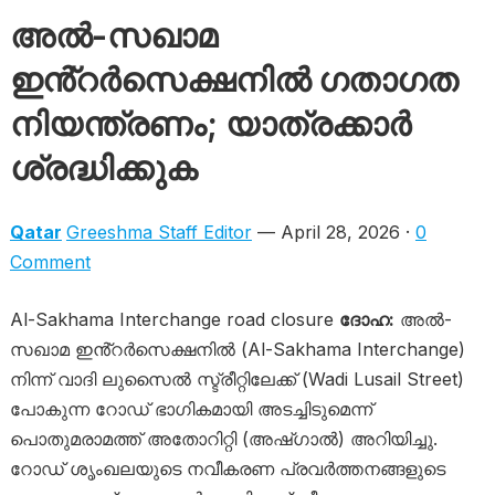
അൽ-സഖാമ
ഇൻ്റർസെക്ഷനിൽ ഗതാഗത
നിയന്ത്രണം; യാത്രക്കാർ
ശ്രദ്ധിക്കുക
Qatar
Greeshma Staff Editor
— April 28, 2026 ·
0
Comment
Al-Sakhama Interchange road closure
ദോഹ:
അൽ-
സഖാമ ഇൻ്റർസെക്ഷനിൽ (Al-Sakhama Interchange)
നിന്ന് വാദി ലുസൈൽ സ്ട്രീറ്റിലേക്ക് (Wadi Lusail Street)
പോകുന്ന റോഡ് ഭാഗികമായി അടച്ചിടുമെന്ന്
പൊതുമരാമത്ത് അതോറിറ്റി (അഷ്ഗാൽ) അറിയിച്ചു.
റോഡ് ശൃംഖലയുടെ നവീകരണ പ്രവർത്തനങ്ങളുടെ