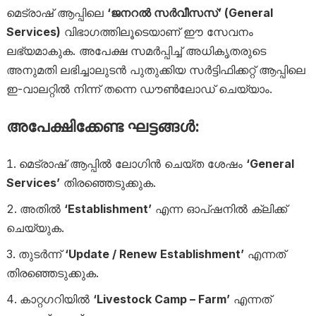
മെട്രാഷ് ആപ്പിലെ
‘ജനറൽ സർവീസസ്’ (General
Services)
വിഭാഗത്തിലൂടെയാണ് ഈ സേവനം
ലഭ്യമാകുക. അപേക്ഷ സമർപ്പിച്ച് അധികൃതരുടെ
അനുമതി ലഭിച്ചാലുടൻ പുതുക്കിയ സർട്ടിഫിക്കറ്റ് ആപ്പിലെ
ഇ-വാലറ്റിൽ നിന്ന് തന്നെ ഡൗൺലോഡ് ചെയ്യാം.
അപേക്ഷിക്കേണ്ട ഘട്ടങ്ങൾ:
മെട്രാഷ് ആപ്പിൽ ലോഗിൻ ചെയ്ത ശേഷം
‘General
Services’
തിരഞ്ഞെടുക്കുക.
അതിൽ
‘Establishment’
എന്ന ഓപ്ഷനിൽ ക്ലിക്ക്
ചെയ്യുക.
തുടർന്ന്
‘Update / Renew Establishment’
എന്നത്
തിരഞ്ഞെടുക്കുക.
കാറ്റഗറിയിൽ
‘Livestock Camp – Farm’
എന്നത്