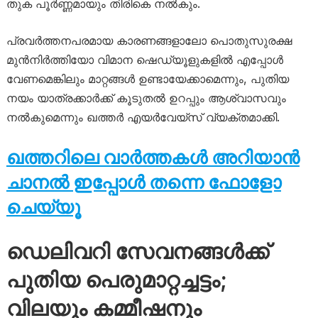
തുക പൂർണ്ണമായും തിരികെ നൽകും.
പ്രവർത്തനപരമായ കാരണങ്ങളാലോ പൊതുസുരക്ഷ
മുൻനിർത്തിയോ വിമാന ഷെഡ്യൂളുകളിൽ എപ്പോൾ
വേണമെങ്കിലും മാറ്റങ്ങൾ ഉണ്ടായേക്കാമെന്നും, പുതിയ
നയം യാത്രക്കാർക്ക് കൂടുതൽ ഉറപ്പും ആശ്വാസവും
നൽകുമെന്നും ഖത്തർ എയർവേയ്‌സ് വ്യക്തമാക്കി.
ഖത്തറിലെ വാർത്തകൾ അറിയാൻ
ചാനൽ ഇപ്പോൾ തന്നെ ഫോളോ
ചെയ്യൂ
ഡെലിവറി സേവനങ്ങൾക്ക്
പുതിയ പെരുമാറ്റച്ചട്ടം;
വിലയും കമ്മീഷനും