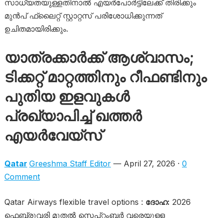
സാധ്യതയുള്ളതിനാൽ എയർപോർട്ടിലേക്ക് തിരിക്കും
മുൻപ് ഫ്ലൈറ്റ് സ്റ്റാറ്റസ് പരിശോധിക്കുന്നത്
ഉചിതമായിരിക്കും.
യാത്രക്കാർക്ക് ആശ്വാസം;
ടിക്കറ്റ് മാറ്റത്തിനും റീഫണ്ടിനും
പുതിയ ഇളവുകൾ
പ്രഖ്യാപിച്ച് ഖത്തർ
എയർവേയ്‌സ്
Qatar
Greeshma Staff Editor
— April 27, 2026 ·
0
Comment
Qatar Airways flexible travel options :
ദോഹ:
2026
ഫെബ്രുവരി മുതൽ സെപ്റ്റംബർ വരെയുള്ള