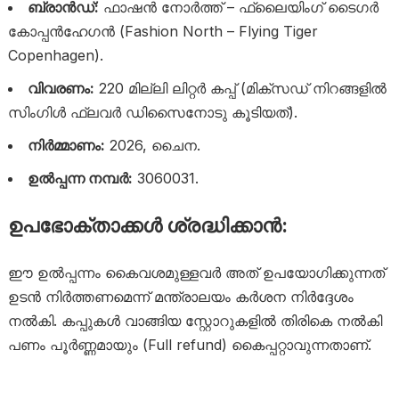
ബ്രാൻഡ്:
ഫാഷൻ നോർത്ത് – ഫ്ലൈയിംഗ് ടൈഗർ
കോപ്പൻഹേഗൻ (Fashion North – Flying Tiger
Copenhagen).
വിവരണം:
220 മില്ലി ലിറ്റർ കപ്പ് (മിക്സഡ് നിറങ്ങളിൽ
സിംഗിൾ ഫ്ലവർ ഡിസൈനോടു കൂടിയത്).
നിർമ്മാണം:
2026, ചൈന.
ഉൽപ്പന്ന നമ്പർ:
3060031.
ഉപഭോക്താക്കൾ ശ്രദ്ധിക്കാൻ:
ഈ ഉൽപ്പന്നം കൈവശമുള്ളവർ അത് ഉപയോഗിക്കുന്നത്
ഉടൻ നിർത്തണമെന്ന് മന്ത്രാലയം കർശന നിർദ്ദേശം
നൽകി. കപ്പുകൾ വാങ്ങിയ സ്റ്റോറുകളിൽ തിരികെ നൽകി
പണം പൂർണ്ണമായും (Full refund) കൈപ്പറ്റാവുന്നതാണ്.