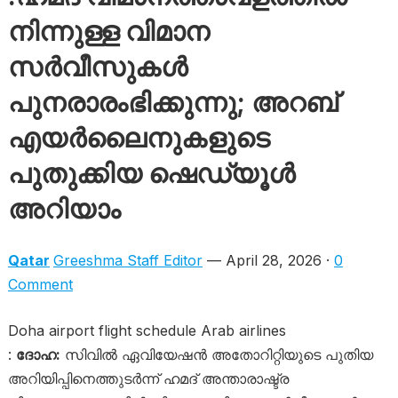
നിന്നുള്ള വിമാന
സർവീസുകൾ
പുനരാരംഭിക്കുന്നു; അറബ്
എയർലൈനുകളുടെ
പുതുക്കിയ ഷെഡ്യൂൾ
അറിയാം
Qatar
Greeshma Staff Editor
— April 28, 2026 ·
0
Comment
Doha airport flight schedule Arab airlines
:
ദോഹ:
സിവിൽ ഏവിയേഷൻ അതോറിറ്റിയുടെ പുതിയ
അറിയിപ്പിനെത്തുടർന്ന് ഹമദ് അന്താരാഷ്ട്ര