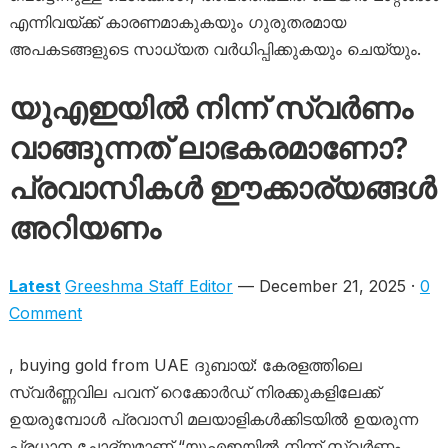
എന്നിവയ്ക്ക് കാരണമാകുകയും ഗുരുതരമായ
അപകടങ്ങളുടെ സാധ്യത വർധിപ്പിക്കുകയും ചെയ്യും.
യുഎഇയിൽ നിന്ന് സ്വർണം
വാങ്ങുന്നത് ലാഭകരമാണോ?
പ്രവാസികൾ ഈക്കാര്യങ്ങൾ
അറിയണം
Latest
Greeshma Staff Editor
— December 21, 2025 ·
0
Comment
, buying gold from UAE ദുബായ്: കേരളത്തിലെ
സ്വർണ്ണവില പവന് റെക്കോർഡ് നിരക്കുകളിലേക്ക്
ഉയരുമ്പോൾ പ്രവാസി മലയാളികൾക്കിടയിൽ ഉയരുന്ന
പ്രധാന ചോദ്യമാണ് “യുഎഇയിൽ നിന്ന് സ്വർണ്ണം