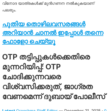
വിനോദ യാത്രകൾക്ക് മുൻഗണന നൽകുകയാണ്
പലരും.
പുതിയ തൊഴിലവസരങ്ങൾ
അറിയാൻ ചാനൽ ഇപ്പോൾ തന്നെ
ഫോളോ ചെയ്യൂ
OTP തട്ടിപ്പുകൾക്കെതിരെ
മുന്നറിയിപ്പ്: OTP
ചോദിക്കുന്നവരെ
വിശ്വസിക്കരുത്, ജാഗ്രത
വേണമെന്ന് ദുബായ് പോലീസ്
Latest
Greeshma Staff Editor
— December 21, 2025 ·
0