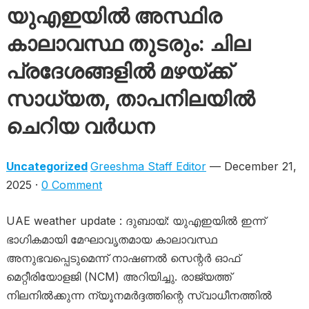
യുഎഇയിൽ അസ്ഥിര
കാലാവസ്ഥ തുടരും: ചില
പ്രദേശങ്ങളിൽ മഴയ്ക്ക്
സാധ്യത, താപനിലയിൽ
ചെറിയ വർധന
Uncategorized
Greeshma Staff Editor
— December 21,
2025 ·
0 Comment
UAE weather update : ദുബായ്: യുഎഇയിൽ ഇന്ന്
ഭാഗികമായി മേഘാവൃതമായ കാലാവസ്ഥ
അനുഭവപ്പെടുമെന്ന് നാഷണൽ സെന്റർ ഓഫ്
മെറ്റീരിയോളജി (NCM) അറിയിച്ചു. രാജ്യത്ത്
നിലനിൽക്കുന്ന ന്യൂനമർദ്ദത്തിന്റെ സ്വാധീനത്തിൽ