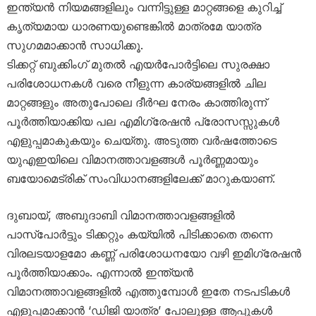
ഇന്ത്യൻ നിയമങ്ങളിലും വന്നിട്ടുള്ള മാറ്റങ്ങളെ കുറിച്ച്
കൃത്യമായ ധാരണയുണ്ടെങ്കിൽ മാത്രമേ യാത്ര
സുഗമമാക്കാൻ സാധിക്കൂ.
ടിക്കറ്റ് ബുക്കിംഗ് മുതൽ എയർപോർട്ടിലെ സുരക്ഷാ
പരിശോധനകൾ വരെ നീളുന്ന കാര്യങ്ങളിൽ ചില
മാറ്റങ്ങളും അതുപോലെ ദീർഘ നേരം കാത്തിരുന്ന്
പൂർത്തിയാക്കിയ പല എമിഗ്രേഷൻ പ്രോസസ്സുകൾ
എളുപ്പമാകുകയും ചെയ്തു. അടുത്ത വർഷത്തോടെ
യുഎഇയിലെ വിമാനത്താവളങ്ങൾ പൂർണ്ണമായും
ബയോമെട്രിക് സംവിധാനങ്ങളിലേക്ക് മാറുകയാണ്.
ദുബായ്, അബുദാബി വിമാനത്താവളങ്ങളിൽ
പാസ്‌പോർട്ടും ടിക്കറ്റും കയ്യിൽ പിടിക്കാതെ തന്നെ
വിരലടയാളമോ കണ്ണ് പരിശോധനയോ വഴി ഇമിഗ്രേഷൻ
പൂർത്തിയാക്കാം. എന്നാൽ ഇന്ത്യൻ
വിമാനത്താവളങ്ങളിൽ എത്തുമ്പോൾ ഇതേ നടപടികൾ
എളുപ്പമാക്കാൻ ‘ഡിജി യാത്ര’ പോലുള്ള ആപ്പുകൾ