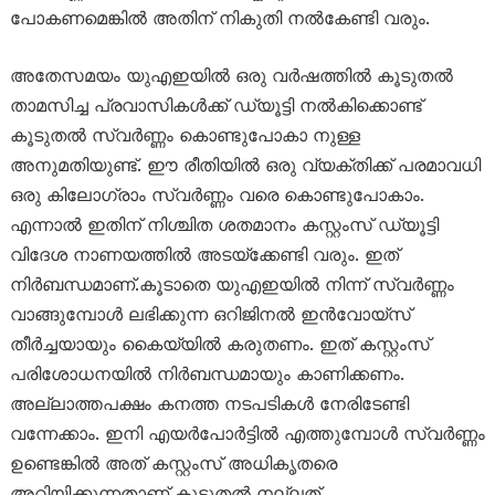
പോകണമെങ്കിൽ അതിന് നികുതി നൽകേണ്ടി വരും.
അതേസമയം യുഎഇയിൽ ഒരു വർഷത്തിൽ കൂടുതൽ
താമസിച്ച പ്രവാസികൾക്ക് ഡ്യൂട്ടി നൽകിക്കൊണ്ട്
കൂടുതൽ സ്വർണ്ണം കൊണ്ടുപോകാ നുള്ള
അനുമതിയുണ്ട്. ഈ രീതിയിൽ ഒരു വ്യക്തിക്ക് പരമാവധി
ഒരു കിലോഗ്രാം സ്വർണ്ണം വരെ കൊണ്ടുപോകാം.
എന്നാൽ ഇതിന് നിശ്ചിത ശതമാനം കസ്റ്റംസ് ഡ്യൂട്ടി
വിദേശ നാണയത്തിൽ അടയ്ക്കേണ്ടി വരും. ഇത്
നിർബന്ധമാണ്.കൂടാതെ യുഎഇയിൽ നിന്ന് സ്വർണ്ണം
വാങ്ങുമ്പോൾ ലഭിക്കുന്ന ഒറിജിനൽ ഇൻവോയ്സ്
തീർച്ചയായും കൈയ്യിൽ കരുതണം. ഇത് കസ്റ്റംസ്
പരിശോധനയിൽ നിർബന്ധമായും കാണിക്കണം.
അല്ലാത്തപക്ഷം കനത്ത നടപടികൾ നേരിടേണ്ടി
വന്നേക്കാം. ഇനി എയർപോർട്ടിൽ എത്തുമ്പോൾ സ്വർണ്ണം
ഉണ്ടെങ്കിൽ അത് കസ്റ്റംസ് അധികൃതരെ
അറിയിക്കുന്നതാണ് കൂടുതൽ നല്ലത്.