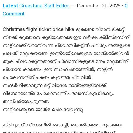
Latest
Greeshma Staff Editor
— December 21, 2025 ·
0
Comment
Christmas flight ticket price hike ദുബൈ: വിമാന ടിക്കറ്റ്
നിരക്ക് കുത്തനെ കൂടിയതോടെ ഈ വർഷം ക്രിസ്‌മസിന്
നാട്ടിലേക്ക് വരാനിരുന്ന പ്രവാസികളിൽ പലരും തങ്ങളുടെ
പദ്ധതി മാറ്റുകയാണ്. ഇന്ത്യയിലേക്കുള്ള യാത്രയ്ക്ക് വൻ
തുക ചിലവാകുന്നതാണ് പ്രവാസികളുടെ മനം മാറ്റത്തിന്
പ്രധാന കാരണം. ഈ സാഹചര്യത്തിൽ, നാട്ടിൽ
പോകുന്നതിന് പകരം കുറഞ്ഞ ചിലവിൽ
സന്ദർശിക്കാവുന്ന മറ്റ് വിദേശ രാജ്യങ്ങളിലേക്ക്
വിനോദയാത്ര പോകാനാണ് പ്രവാസികളധികവും
താല്പര്യപ്പെടുന്നത്.
നാട്ടിലേക്കുള്ള യാത്ര ചെലവേറുന്നു
ക്രിസ്മസ് സീസണിൽ കൊച്ചി, കൊൽക്കത്ത, മുംബൈ
തുടങ്ങിയ നഗരങ്ങളിലേക്കുള്ള വിമാന ടിക്കറ്റ് നിരക്ക്