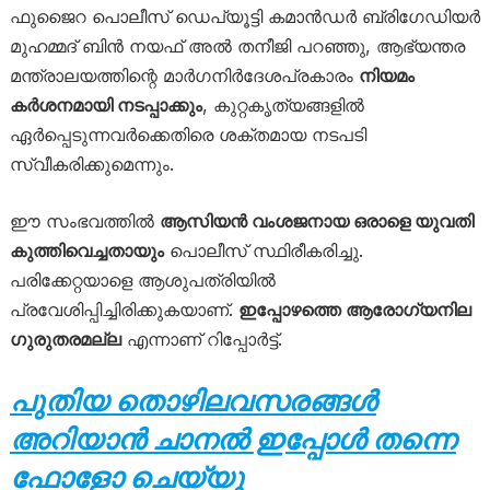
ഫുജൈറ പൊലീസ് ഡെപ്യൂട്ടി കമാൻഡർ ബ്രിഗേഡിയർ
മുഹമ്മദ് ബിൻ നയഫ് അൽ തനീജി പറഞ്ഞു, ആഭ്യന്തര
മന്ത്രാലയത്തിന്റെ മാർഗനിർദേശപ്രകാരം
നിയമം
കർശനമായി നടപ്പാക്കും
, കുറ്റകൃത്യങ്ങളിൽ
ഏർപ്പെടുന്നവർക്കെതിരെ ശക്തമായ നടപടി
സ്വീകരിക്കുമെന്നും.
ഈ സംഭവത്തിൽ
ആസിയൻ വംശജനായ ഒരാളെ യുവതി
കുത്തിവെച്ചതായും
പൊലീസ് സ്ഥിരീകരിച്ചു.
പരിക്കേറ്റയാളെ ആശുപത്രിയിൽ
പ്രവേശിപ്പിച്ചിരിക്കുകയാണ്.
ഇപ്പോഴത്തെ ആരോഗ്യനില
ഗുരുതരമല്ല
എന്നാണ് റിപ്പോർട്ട്.
പുതിയ തൊഴിലവസരങ്ങൾ
അറിയാൻ ചാനൽ ഇപ്പോൾ തന്നെ
ഫോളോ ചെയ്യൂ