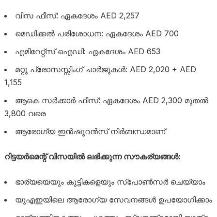
വിസ ഫീസ്: ഏകദേശം AED 2,257
മെഡിക്കൽ പരിശോധന: ഏകദേശം AED 700
എമിറേറ്റ്സ് ഐഡി: ഏകദേശം AED 653
മറ്റു പ്രോസസ്സിംഗ് ചാർജുകൾ: AED 2,020 + AED
1,155
ആകെ സർക്കാർ ഫീസ്: ഏകദേശം AED 2,300 മുതൽ
3,800 വരെ
ആരോഗ്യ ഇൻഷുറൻസ് നിർബന്ധമാണ്
റിട്ടയർമെന്റ് വിസയിൽ ലഭിക്കുന്ന സൗകര്യങ്ങൾ:
ഭാര്യയെയും കുട്ടികളെയും സ്പോൺസർ ചെയ്യാം
യുഎഇയിലെ ആരോഗ്യ സേവനങ്ങൾ ഉപയോഗിക്കാം