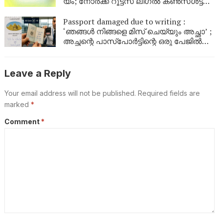
യം; നോ​ർ​ക്ക റൂ​ട്ട്സ് ലീ​ഗ​ൽ ക​ൺ​സ​ൾ​ട്ട​ന്റു​
മാ​രെ ക്ഷ​ണി​ക്കു​ന്നു
Passport damaged due to writing :
‘ഞങ്ങൾ നിങ്ങളെ മിസ് ചെയ്യും അച്ഛാ’ ;
അച്ഛന്റെ പാസ്പോർട്ടിന്റെ ഒരു പേജിൽ
മകൾ ഇങ്ങെനെ എഴുതി ; പിതാവിന്റെ
യാത്ര തടഞ്ഞ് വിമാനത്താവളം
അധികൃതർ
Leave a Reply
Your email address will not be published.
Required fields are
marked
*
Comment
*