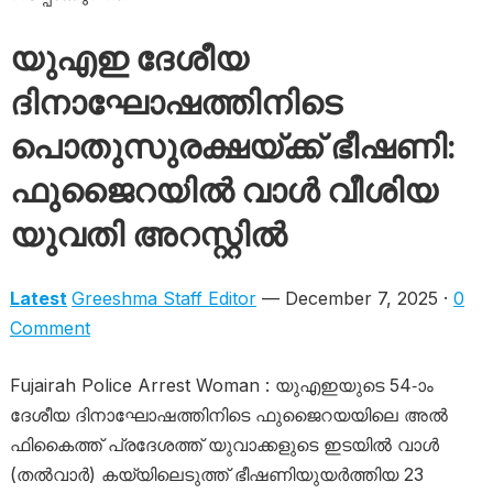
യുഎഇ ദേശീയ
ദിനാഘോഷത്തിനിടെ
പൊതുസുരക്ഷയ്ക്ക് ഭീഷണി:
ഫുജൈറയിൽ വാൾ വീശിയ
യുവതി അറസ്റ്റിൽ
Latest
Greeshma Staff Editor
— December 7, 2025 ·
0
Comment
Fujairah Police Arrest Woman : യുഎഇയുടെ 54-ാം
ദേശീയ ദിനാഘോഷത്തിനിടെ ഫുജൈറയയിലെ അൽ
ഫികൈത്ത് പ്രദേശത്ത് യുവാക്കളുടെ ഇടയിൽ വാൾ
(തൽവാർ) കയ്യിലെടുത്ത് ഭീഷണിയുയർത്തിയ 23