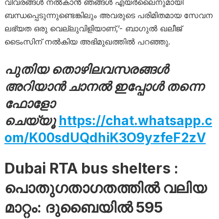
വിവരങ്ങൾ നൽകാൻ ഞങ്ങൾ എയർലൈനുമായി
ബന്ധപ്പെടുന്നുണ്ടെങ്കിലും അവരുടെ പരിമിതമായ സേവന
ലഭ്യത ഒരു വെല്ലുവിളിയാണ്,’- ബാഗുൽ ഖലീജ്
ടൈംസിന് നൽകിയ അഭിമുഖത്തിൽ പറഞ്ഞു.
പുതിയ തൊഴിലവസരങ്ങൾ
അറിയാൻ ചാനൽ ഇപ്പോൾ തന്നെ
ഫോളോ
ചെയ്യൂ
https://chat.whatsapp.c
om/K00sdUQdhiK3O9yzfeF2zV
Dubai RTA bus shelters :
പൊതുഗതാഗതത്തിൽ വലിയ
മാറ്റം: ദുബൈയിൽ 595