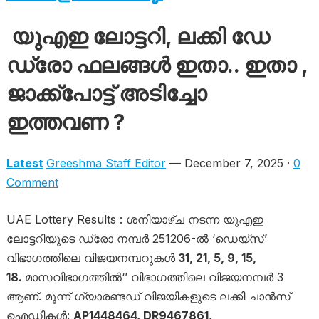
യുഎഇ ലോട്ടറി, ലക്കി ഡേ
ഡ്രോ ഫലങ്ങൾ ഇതാ.. ഇതാ ,
ജാക്ക്‌പോട്ട് അടിച്ചോ
ഇത്തവണ ?
Latest
Greeshma Staff Editor
— December 7, 2025 ·
0
Comment
UAE Lottery Results : ശനിയാഴ്ച നടന്ന യുഎഇ
ലോട്ടറിയുടെ ഡ്രോ നമ്പർ 251206-ൽ ‘ഡെയ്സ്’
വിഭാഗത്തിലെ വിജയനമ്പറുകൾ
31, 21, 5, 9, 15,
18.
മാസവിഭാ​ഗത്തിൽ‘’ വിഭാഗത്തിലെ വിജയനമ്പർ 3
ആണ്. മൂന്ന് ഗ്യാരണ്ടഡ് വിജയികളുടെ ലക്കി ചാൻസ്
ഐഡികൾ:
AP1448464, DR9467861,