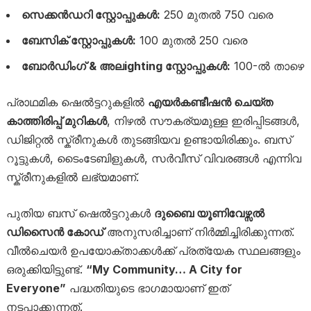
സെക്കൻഡറി സ്റ്റോപ്പുകൾ:
250 മുതൽ 750 വരെ
ബേസിക് സ്റ്റോപ്പുകൾ:
100 മുതൽ 250 വരെ
ബോർഡിംഗ് & അലighting സ്റ്റോപ്പുകൾ:
100-ൽ താഴെ
പ്രാഥമിക ഷെൽട്ടറുകളിൽ
എയർകണ്ടീഷൻ ചെയ്ത
കാത്തിരിപ്പ് മുറികൾ
, നിഴൽ സൗകര്യമുള്ള ഇരിപ്പിടങ്ങൾ,
ഡിജിറ്റൽ സ്ക്രീനുകൾ തുടങ്ങിയവ ഉണ്ടായിരിക്കും. ബസ്
റൂട്ടുകൾ, ടൈംടേബിളുകൾ, സർവീസ് വിവരങ്ങൾ എന്നിവ
സ്ക്രീനുകളിൽ ലഭ്യമാണ്.
പുതിയ ബസ് ഷെൽട്ടറുകൾ
ദുബൈ യൂണിവേഴ്സൽ
ഡിസൈൻ കോഡ്
അനുസരിച്ചാണ് നിർമ്മിച്ചിരിക്കുന്നത്.
വീൽചെയർ ഉപയോക്താക്കൾക്ക് പ്രത്യേക സ്ഥലങ്ങളും
ഒരുക്കിയിട്ടുണ്ട്.
“My Community… A City for
Everyone”
പദ്ധതിയുടെ ഭാഗമായാണ് ഇത്
നടപ്പാക്കുന്നത്.