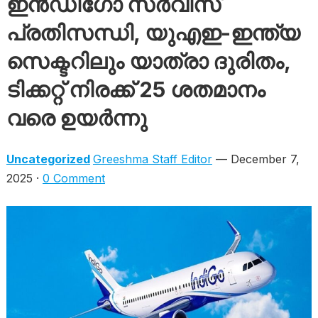
ഇൻഡിഗോ സർവീസ്
പ്രതിസന്ധി, യുഎഇ-ഇന്ത്യ
സെക്ടറിലും യാത്രാ ദുരിതം,
ടിക്കറ്റ് നിരക്ക് 25 ശതമാനം
വരെ ഉയർന്നു
Uncategorized
Greeshma Staff Editor
— December 7,
2025 ·
0 Comment