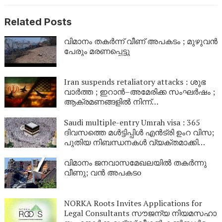
Related Posts
വിമാനം തകർന്ന് വീണ് അപകടം ; മുഴുവൻ
പേരും മരണപ്പെട്ടു
Iran suspends retaliatory attacks : ശുഭ
വാർത്ത ; ഇറാൻ–അമേരിക്ക സംഘർഷം ;
ആക്രമണങ്ങളിൽ നിന്ന്
പിൻവാങ്ങിയതായി ഇറാൻ; ചർച്ചകളിൽ
പ്രതീക്ഷ
Saudi multiple-entry Umrah visa : 365
ദിവസത്തെ മൾട്ടിപ്പിൾ എൻട്രി ഉംറ വിസ;
പുതിയ നിബന്ധനകൾ വ്യക്തമാക്കി
സൗദി
വിമാനം ജനവാസമേഖലയിൽ തകർന്നു
വീണു; വൻ അപകടo
NORKA Roots Invites Applications for
Legal Consultants സൗ​ജ​ന്യ നി​യ​മ​സ​ഹാ​