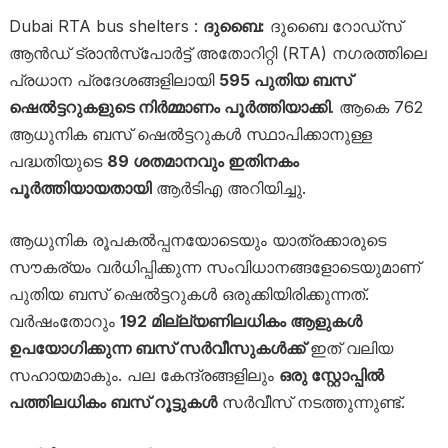
Dubai RTA bus shelters :
ദുബൈ:
ദുബൈ റോഡ്‌സ്
ആൻഡ് ട്രാൻസ്‌പോർട്ട് അതോറിറ്റി (RTA) നഗരത്തിലെ
പ്രധാന പ്രദേശങ്ങളിലായി
595 പുതിയ ബസ്
ഷെൽട്ടറുകളുടെ നിർമ്മാണം പൂർത്തിയാക്കി
. ആകെ 762
ആധുനിക ബസ് ഷെൽട്ടറുകൾ സ്ഥാപിക്കാനുള്ള
പദ്ധതിയുടെ
89 ശതമാനവും ഇതിനകം
പൂർത്തിയായതായി
ആർടിഎ അറിയിച്ചു.
ആധുനിക രൂപകൽപ്പനയോടെയും യാത്രക്കാരുടെ
സൗകര്യം വർധിപ്പിക്കുന്ന സംവിധാനങ്ങളോടെയുമാണ്
പുതിയ ബസ് ഷെൽട്ടറുകൾ ഒരുക്കിയിരിക്കുന്നത്.
വർഷംതോറും
192 മില്ല്യണിലധികം ആളുകൾ
ഉപയോഗിക്കുന്ന ബസ് സർവീസുകൾക്ക്
ഇത് വലിയ
സഹായമാകും. പല കേന്ദ്രങ്ങളിലും
ഒരു സ്റ്റോപ്പിൽ
പത്തിലധികം ബസ് റൂട്ടുകൾ
സർവീസ് നടത്തുന്നുണ്ട്.