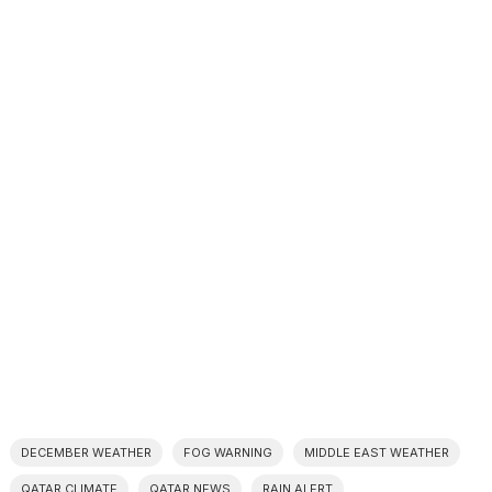
DECEMBER WEATHER
FOG WARNING
MIDDLE EAST WEATHER
QATAR CLIMATE
QATAR NEWS
RAIN ALERT