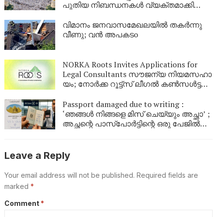
പുതിയ നിബന്ധനകൾ വ്യക്തമാക്കി
സൗദി
വിമാനം ജനവാസമേഖലയിൽ തകർന്നു
വീണു; വൻ അപകടo
NORKA Roots Invites Applications for
Legal Consultants സൗ​ജ​ന്യ നി​യ​മ​സ​ഹാ​
യം; നോ​ർ​ക്ക റൂ​ട്ട്സ് ലീ​ഗ​ൽ ക​ൺ​സ​ൾ​ട്ട​ന്റു​
മാ​രെ ക്ഷ​ണി​ക്കു​ന്നു
Passport damaged due to writing :
‘ഞങ്ങൾ നിങ്ങളെ മിസ് ചെയ്യും അച്ഛാ’ ;
അച്ഛന്റെ പാസ്പോർട്ടിന്റെ ഒരു പേജിൽ
മകൾ ഇങ്ങെനെ എഴുതി ; പിതാവിന്റെ
യാത്ര തടഞ്ഞ് വിമാനത്താവളം
അധികൃതർ
Leave a Reply
Your email address will not be published.
Required fields are
marked
*
Comment
*