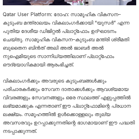
Qatar User Platform: ദോഹ: സാമൂഹിക വികസന–
കുടുംബ മന്ത്രാലയം വികലാംഗർക്കായി “യുസർ” എന്ന
പുതിയ ദേശീയ ഡിജിറ്റൽ പ്ലാറ്റ്‌ഫോം ഉദ്ഘാടനം
ചെയ്തു. സാമൂഹിക വികസന–കുടുംബ മന്ത്രി ശ്രീമതി
ബുതൈന ബിൻത് അലി അൽ ജാബർ അൽ
നുഐമിയുടെ സാന്നിധ്യത്തിലാണ് പ്ലാറ്റ്‌ഫോം
ഔദ്യോഗികമായി ആരംഭിച്ചത്.
വികലാംഗർക്കും അവരുടെ കുടുംബങ്ങൾക്കും
പരിചാരകർക്കും സേവന ദാതാക്കൾക്കും ആവശ്യമായ
വിവരങ്ങളും സേവനങ്ങളും ഒരേ സ്ഥലത്ത് എളുപ്പത്തിൽ
ലഭ്യമാക്കുക എന്നതാണ് ഈ പ്ലാറ്റ്‌ഫോമിന്റെ പ്രധാന
ലക്ഷ്യം. സമൂഹത്തിൽ ഉൾക്കൊള്ളലും തുല്യ
അവസരവും ഉറപ്പാക്കുന്നതിന്റെ ഭാഗമായാണ് ഈ പദ്ധതി
നടപ്പാക്കുന്നത്.