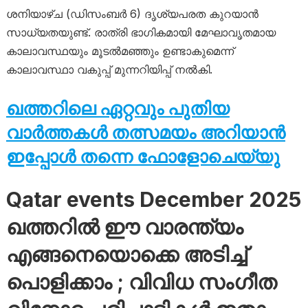
ശനിയാഴ്ച (ഡിസംബർ 6) ദൃശ്യപരത കുറയാൻ
സാധ്യതയുണ്ട്. രാത്രി ഭാഗികമായി മേഘാവൃതമായ
കാലാവസ്ഥയും മൂടൽമഞ്ഞും ഉണ്ടാകുമെന്ന്
കാലാവസ്ഥാ വകുപ്പ് മുന്നറിയിപ്പ് നൽകി.
ഖത്തറിലെ ഏറ്റവും പുതിയ
വാർത്തകൾ തത്സമയം അറിയാൻ
ഇപ്പോൾ തന്നെ ഫോളോചെയ്യു
Qatar events December 2025
ഖത്തറിൽ ഈ വാരന്ത്യം
എങ്ങനെയൊക്കെ അടിച്ച്
പൊളിക്കാം ; വിവിധ സം​ഗീത