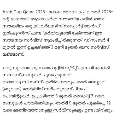
Arab Cup Qatar 2025 : ദോഹ: അറബ് കപ്പ് ഖത്തർ 2025-
ന്റെ ഭാഗമായി ആരാധകർക്ക് സൗജന്യ ഷട്ടിൽ ബസ്
സൗകര്യം ഒരുക്കി. വർക്കേഴ്‌സ് സപ്പോർട്ട് ആൻഡ്
ഇൻഷുറൻസ് ഫണ്ട് ‘കർവ’യുമായി ചേർന്നാണ് ഈ
സൗജന്യ സർവീസ് ആരംഭിച്ചിരിക്കുന്നത്. ഡിസംബർ 4
മുതൽ ഇന്ന് ഉച്ചകഴിഞ്ഞ് 3 മണി മുതൽ ബസ് സർവീസ്
ലഭ്യമാണ്.
ഉമ്മു ഗുവൈലിന, സലാഹുദ്ദീൻ സ്ട്രീറ്റ് എന്നിവിടങ്ങളിൽ
നിന്നാണ് ബസുകൾ പുറപ്പെടുന്നത്.
ടൊയോട്ട സിഗ്നലിന് എതിർവശത്തും, അൽ അസ്മാഖ്
(ബുഖാരി) മസ്ജിദിന് സമീപവുമാണ് പിക്കപ്പ്
പോയിന്റുകൾ. ഉച്ചകഴിഞ്ഞ് 3 മുതൽ വൈകിട്ട് 7 വരെ
ബസുകൾ പ്രവർത്തിക്കും. രാത്രി 9 മുതൽ പുലർച്ചെ 12
വരെ മടങ്ങിയെത്താനുള്ള സർവീസുകളും ഉണ്ടായിരിക്കും.