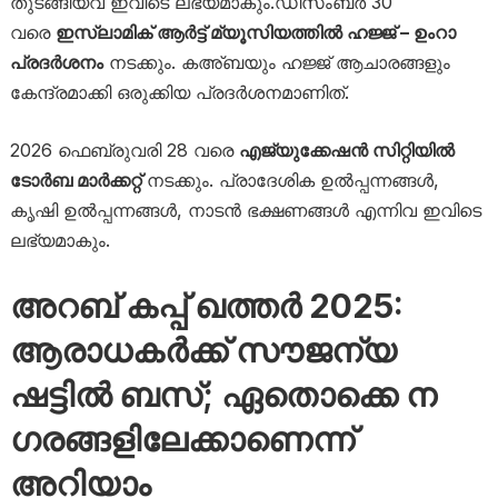
തുടങ്ങിയവ ഇവിടെ ലഭ്യമാകും.ഡിസംബർ 30
വരെ
ഇസ്‌ലാമിക് ആർട്ട് മ്യൂസിയത്തിൽ ഹജ്ജ് – ഉംറാ
പ്രദർശനം
നടക്കും. കഅ്ബയും ഹജ്ജ് ആചാരങ്ങളും
കേന്ദ്രമാക്കി ഒരുക്കിയ പ്രദർശനമാണിത്.
2026 ഫെബ്രുവരി 28 വരെ
എജ്യുക്കേഷൻ സിറ്റിയിൽ
ടോർബ മാർക്കറ്റ്
നടക്കും. പ്രാദേശിക ഉൽപ്പന്നങ്ങൾ,
കൃഷി ഉൽപ്പന്നങ്ങൾ, നാടൻ ഭക്ഷണങ്ങൾ എന്നിവ ഇവിടെ
ലഭ്യമാകും.
അറബ് കപ്പ് ഖത്തർ 2025:
ആരാധകർക്ക് സൗജന്യ
ഷട്ടിൽ ബസ്; ഏതൊക്കെ ന​
ഗരങ്ങളിലേക്കാണെന്ന്
അറിയാം