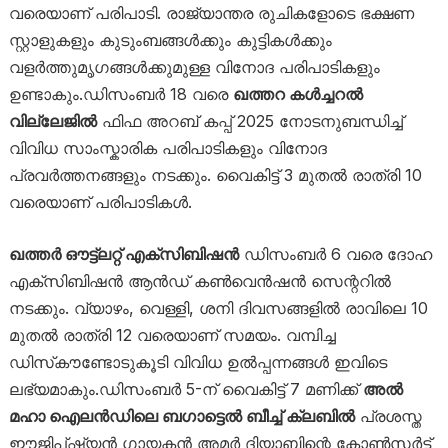
വരെയാണ് പരിപാടി. രാജ്യാന്തര രുചികളോടെ ഭക്ഷണ
സ്റ്റാളുകളും കുടുംബങ്ങൾക്കും കുട്ടികൾക്കും
വളർത്തുമൃഗങ്ങൾക്കുമുള്ള വിനോദ പരിപാടികളും
ഉണ്ടാകും.ഡിസംബർ 18 വരെ
ഖത്തറ കൾച്ചറൽ
വില്ലേജിൽ
ഫിഫ അറബ് കപ്പ് 2025 നോടനുബന്ധിച്ച്
വിവിധ സാംസ്കാരിക പരിപാടികളും വിനോദ
പ്രവർത്തനങ്ങളും നടക്കും. വൈകിട്ട് 3 മുതൽ രാത്രി 10
വരെയാണ് പരിപാടികൾ.
ഖത്തർ ഔട്ട്‌ലറ്റ് എക്സിബിഷൻ
ഡിസംബർ 6 വരെ ദോഹ
എക്സിബിഷൻ ആൻഡ് കൺവെൻഷൻ സെന്ററിൽ
നടക്കും. വ്യാഴം, വെള്ളി, ശനി ദിവസങ്ങളിൽ രാവിലെ 10
മുതൽ രാത്രി 12 വരെയാണ് സമയം. വമ്പിച്ച
ഡിസ്‌കൗണ്ടോടുകൂടി വിവിധ ഉൽപ്പന്നങ്ങൾ ഇവിടെ
ലഭ്യമാകും.ഡിസംബർ 5-ന് വൈകിട്ട് 7 മണിക്ക്
അൽ
മഹാ ഐലൻഡിലെ ബഗാട്ടെൽ ബീച്ച് ക്ലബിൽ
പ്രശസ്ത
ഈജിപ്ഷ്യൻ ഗായകൻ അമർ ദിയാബിന്റെ കോൺസർട്ട്