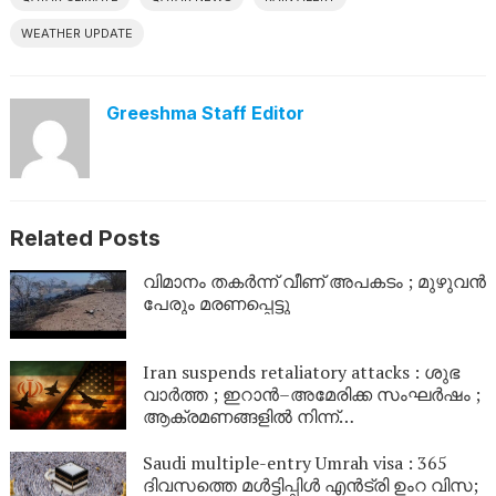
WEATHER UPDATE
Greeshma Staff Editor
Related Posts
വിമാനം തകർന്ന് വീണ് അപകടം ; മുഴുവൻ
പേരും മരണപ്പെട്ടു
Iran suspends retaliatory attacks : ശുഭ
വാർത്ത ; ഇറാൻ–അമേരിക്ക സംഘർഷം ;
ആക്രമണങ്ങളിൽ നിന്ന്
പിൻവാങ്ങിയതായി ഇറാൻ; ചർച്ചകളിൽ
പ്രതീക്ഷ
Saudi multiple-entry Umrah visa : 365
ദിവസത്തെ മൾട്ടിപ്പിൾ എൻട്രി ഉംറ വിസ;