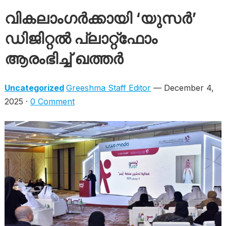
വികലാംഗർക്കായി ‘യുസർ’
ഡിജിറ്റൽ പ്ലാറ്റ്‌ഫോം
ആരംഭിച്ച് ഖത്തർ
Uncategorized
Greeshma Staff Editor
— December 4,
2025 ·
0 Comment