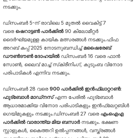
നടക്കും.
ഡിസംബർ 5-ന് രാവിലെ 5 മുതൽ വൈകിട്ട് 7
വരെ
ഷെറാട്ടൺ പാർക്കിൽ
90 കിലോമീറ്റർ
ദൈർഘ്യമുള്ള കായിക മത്സരങ്ങൾ നടക്കും.ഫിഫ
അറബ് കപ്പ് 2025 നോടനുബന്ധിച്ച്
മഷൈരേബ്
ഡൗൺടൗൺ ദോഹയിൽ
ഡിസംബർ 16 വരെ ഫാൻ
സോൺ, ലൈവ് മാച്ച് സ്‌ക്രീനിംഗ്, കുടുംബ വിനോദ
പരിപാടികൾ എന്നിവ നടക്കും.
ഡിസംബർ 28 വരെ
900 പാർക്കിൽ ഇൻഫ്ലാറ്ററൺ:
ഫുട്ബോൾ മാഡ്നസ്
എന്ന പേരിൽ ഫുട്ബോൾ
ആധാരമാക്കിയ വിനോദ പരിപാടികളും ഇൻഫ്ലേറ്റബിൾ
ഗെയിമുകളും നടക്കും.ഡിസംബർ 27 വരെ
എംഐഎ
പാർക്കിൽ വാരാന്ത്യ മിയ ബസാർ
നടക്കും. ഭക്ഷണ
സ്റ്റാളുകൾ, കൈത്തറി ഉൽപ്പന്നങ്ങൾ, വസ്ത്രങ്ങൾ