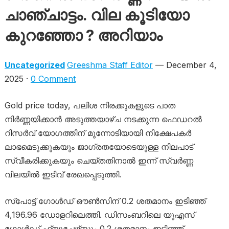
ചാഞ്ചാട്ടം. വില കൂടിയോ
കുറഞ്ഞോ ? അറിയാം
Uncategorized
Greeshma Staff Editor
— December 4,
2025 ·
0 Comment
Gold price today, പലിശ നിരക്കുകളുടെ പാത
നിർണ്ണയിക്കാൻ അടുത്തയാഴ്ച നടക്കുന്ന ഫെഡറൽ
റിസർവ് യോഗത്തിന് മുന്നോടിയായി നിക്ഷേപകർ
ലാഭമെടുക്കുകയും ജാഗ്രതയോടെയുള്ള നിലപാട്
സ്വീകരിക്കുകയും ചെയ്തതിനാൽ ഇന്ന് സ്വർണ്ണ
വിലയിൽ ഇടിവ് രേഖപ്പെടുത്തി.
സ്‌പോട്ട് ഗോൾഡ് ഔൺസിന് 0.2 ശതമാനം ഇടിഞ്ഞ്
4,196.96 ഡോളറിലെത്തി. ഡിസംബറിലെ യുഎസ്
ഗോൾഡ് ഫ്യൂച്ചേഴ്‌സും 0.2 ശതമാനം ഇടിഞ്ഞ്