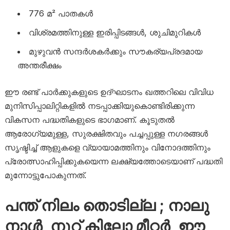
776 മ² പാതകൾ
വിശ്രമത്തിനുള്ള ഇരിപ്പിടങ്ങൾ, ശുചിമുറികൾ
മുഴുവൻ സന്ദർശകർക്കും സൗകര്യപ്രദമായ
അന്തരീക്ഷം
ഈ രണ്ട് പാർക്കുകളുടെ ഉദ്ഘാടനം ഖത്തറിലെ വിവിധ
മുനിസിപ്പാലിറ്റികളിൽ നടപ്പാക്കിയുകൊണ്ടിരിക്കുന്ന
വികസന പദ്ധതികളുടെ ഭാഗമാണ്. കൂടുതൽ
ആരോഗ്യമുള്ള, സുരക്ഷിതവും പച്ചപ്പുള്ള നഗരങ്ങൾ
സൃഷ്ടിച്ച് ആളുകളെ വ്യായാമത്തിനും വിനോദത്തിനും
പ്രോത്സാഹിപ്പിക്കുകയെന്ന ലക്ഷ്യത്തോടെയാണ് പദ്ധതി
മുന്നോട്ടുപോകുന്നത്.
പന്ത് നിലം തൊടില്ല ; നാലു
നാൾ, നൂറ് കിലോ മീറ്റർ, ഈ