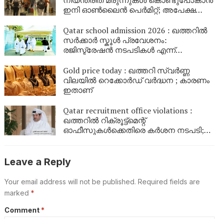
നിയന്ത്രിത മരുന്നുകൾ കൊണ്ടുപോകാൻ
ഇനി ഓൺലൈൻ പെർമിറ്റ്; അപേക്ഷ
മുൻകൂട്ടി നൽകണം, നിങ്ങൾ
അറിയേണ്ടത്
Qatar school admission 2026 : ഖത്തറിൽ
സർക്കാർ സ്കൂൾ പ്രവേശനം:
രജിസ്ട്രേഷൻ നടപടികൾ എന്ന്
അവസാനിക്കും ? നിങ്ങൾ
അറിഞ്ഞിരിക്കേണ്ട വിവരങ്ങൾ
Gold price today : ഖത്തറി സ്വർണ്ണ
വിലയിൽ റെക്കോർഡ് വർദ്ധന ; കാരണം
ഇതാണ്
Qatar recruitment office violations :
ഖത്തറിൽ റിക്രൂട്ട്‌മെന്റ്
ഓഫീസുകൾക്കെതിരെ കർശന നടപടി;
നിയമലംഘനങ്ങൾ കണ്ടെത്തിയാൽ
ലൈസൻസ് റദ്ദാക്കും
Leave a Reply
Your email address will not be published.
Required fields are
marked
*
Comment
*