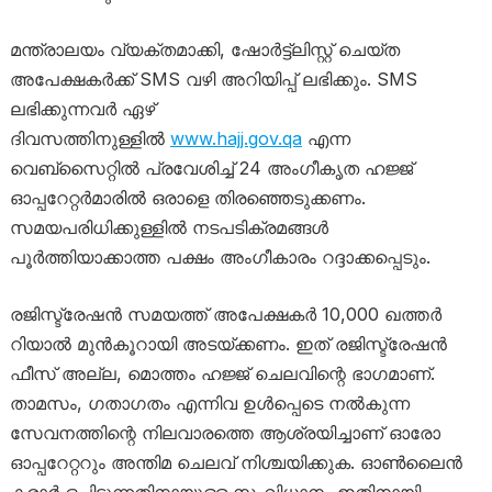
മന്ത്രാലയം വ്യക്തമാക്കി, ഷോർട്ട്‌ലിസ്റ്റ് ചെയ്ത
അപേക്ഷകർക്ക് SMS വഴി അറിയിപ്പ് ലഭിക്കും. SMS
ലഭിക്കുന്നവർ ഏഴ്
ദിവസത്തിനുള്ളിൽ
www.hajj.gov.qa
എന്ന
വെബ്‌സൈറ്റിൽ പ്രവേശിച്ച് 24 അംഗീകൃത ഹജ്ജ്
ഓപ്പറേറ്റർമാരിൽ ഒരാളെ തിരഞ്ഞെടുക്കണം.
സമയപരിധിക്കുള്ളിൽ നടപടിക്രമങ്ങൾ
പൂർത്തിയാക്കാത്ത പക്ഷം അംഗീകാരം റദ്ദാക്കപ്പെടും.
രജിസ്ട്രേഷൻ സമയത്ത് അപേക്ഷകർ 10,000 ഖത്തർ
റിയാൽ മുൻകൂറായി അടയ്ക്കണം. ഇത് രജിസ്ട്രേഷൻ
ഫീസ് അല്ല, മൊത്തം ഹജ്ജ് ചെലവിന്റെ ഭാഗമാണ്.
താമസം, ഗതാഗതം എന്നിവ ഉൾപ്പെടെ നൽകുന്ന
സേവനത്തിന്റെ നിലവാരത്തെ ആശ്രയിച്ചാണ് ഓരോ
ഓപ്പറേറ്ററും അന്തിമ ചെലവ് നിശ്ചയിക്കുക. ഓൺലൈൻ
കരാർ ഒപ്പിടുന്നതിനായുള്ള സംവിധാനം ഇതിനായി