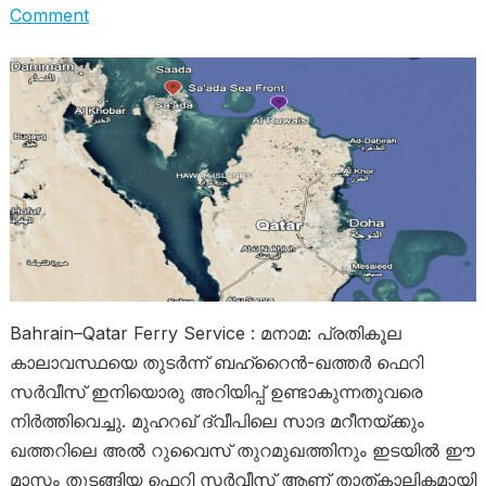
Comment
Bahrain–Qatar Ferry Service : മനാമ: പ്രതികൂല
കാലാവസ്ഥയെ തുടർന്ന് ബഹ്റൈൻ-ഖത്തർ ഫെറി
സർവീസ് ഇനിയൊരു അറിയിപ്പ് ഉണ്ടാകുന്നതുവരെ
നിർത്തിവെച്ചു. മുഹറഖ് ദ്വീപിലെ സാദ മറീനയ്ക്കും
ഖത്തറിലെ അൽ റുവൈസ് തുറമുഖത്തിനും ഇടയിൽ ഈ
മാസം തുടങ്ങിയ ഫെറി സർവീസ് ആണ് താത്കാലികമായി