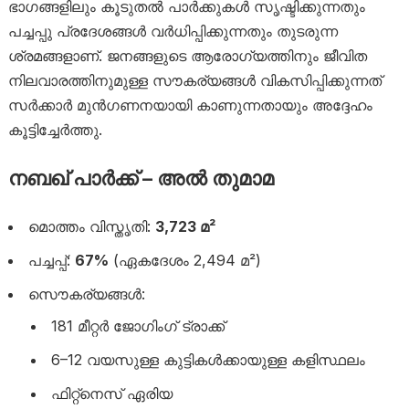
ഭാഗങ്ങളിലും കൂടുതൽ പാർക്കുകൾ സൃഷ്ടിക്കുന്നതും
പച്ചപ്പു പ്രദേശങ്ങൾ വർധിപ്പിക്കുന്നതും തുടരുന്ന
ശ്രമങ്ങളാണ്. ജനങ്ങളുടെ ആരോഗ്യത്തിനും ജീവിത
നിലവാരത്തിനുമുള്ള സൗകര്യങ്ങൾ വികസിപ്പിക്കുന്നത്
സർക്കാർ മുൻഗണനയായി കാണുന്നതായും അദ്ദേഹം
കൂട്ടിച്ചേർത്തു.
നബഖ് പാർക്ക് – അൽ തുമാമ
മൊത്തം വിസ്തൃതി:
3,723 മ²
പച്ചപ്പ്:
67%
(ഏകദേശം 2,494 മ²)
സൌകര്യങ്ങൾ:
181 മീറ്റർ ജോഗിംഗ് ട്രാക്ക്
6–12 വയസുള്ള കുട്ടികൾക്കായുള്ള കളിസ്ഥലം
ഫിറ്റ്‌നെസ് ഏരിയ