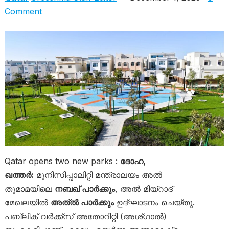
Comment
Qatar opens two new parks :
ദോഹ,
ഖത്തർ:
മുനിസിപ്പാലിറ്റി മന്ത്രാലയം അൽ
തുമാമയിലെ
നബഖ് പാർക്കും
, അൽ മിയ്‌റാദ്
മേഖലയിൽ
അത്ൽ പാർക്കും
ഉദ്ഘാടനം ചെയ്തു.
പബ്ലിക് വർക്ക്സ് അതോറിറ്റി (അശ്ഗാൽ)