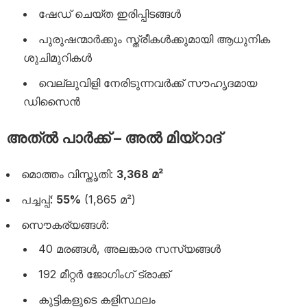
ഷേഡ് ചെയ്‌ത ഇരിപ്പിടങ്ങൾ
പുരുഷന്മാർക്കും സ്ത്രീകൾക്കുമായി ആധുനിക
ശുചിമുറികൾ
വെല്ലുവിളി നേരിടുന്നവർക്ക് സൗഹൃദമായ
ഡിസൈൻ
അത്ൽ പാർക്ക് – അൽ മിയ്‌റാദ്
മൊത്തം വിസ്തൃതി:
3,368 മ²
പച്ചപ്പ്:
55%
(1,865 മ²)
സൌകര്യങ്ങൾ:
40 മരങ്ങൾ, അലങ്കാര സസ്യങ്ങൾ
192 മീറ്റർ ജോഗിംഗ് ട്രാക്ക്
കുട്ടികളുടെ കളിസ്ഥലം