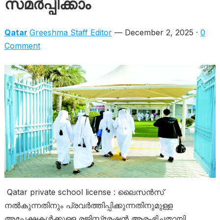
സമർപ്പിക്കാം
Qatar
Greeshma Staff Editor
— December 2, 2025 ·
0
Comment
Qatar private school license : ലൈസൻസ്
നൽകുന്നതിനും പ്രവർത്തിപ്പിക്കുന്നതിനുമുള്ള
അപേക്ഷകൾക്കുള്ള രജിസ്ട്രേഷൻ ആരംഭിച്ചതായി