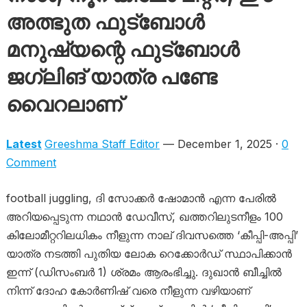
അത്ഭുത ഫുട്ബോൾ
മനുഷ്യന്റെ ഫുട്ബോൾ
ജഗ്ലിങ് യാത്ര പണ്ടേ
വൈറലാണ്
Latest
Greeshma Staff Editor
— December 1, 2025 ·
0
Comment
football juggling, ദി സോക്കർ ഷോമാൻ എന്ന പേരിൽ
അറിയപ്പെടുന്ന നഥാൻ ഡേവീസ്, ഖത്തറിലുടനീളം 100
കിലോമീറ്ററിലധികം നീളുന്ന നാല് ദിവസത്തെ ‘കീപ്പി-അപ്പി’
യാത്ര നടത്തി പുതിയ ലോക റെക്കോർഡ് സ്ഥാപിക്കാൻ
ഇന്ന് (ഡിസംബർ 1) ശ്രമം ആരംഭിച്ചു. ദുഖാൻ ബീച്ചിൽ
നിന്ന് ദോഹ കോർണിഷ് വരെ നീളുന്ന വഴിയാണ്