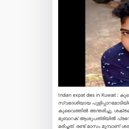
Indian expat dies in Kuwait : ക
സ്വദേശിയായ പുളിപ്പാറമോടിയ
കുവൈത്തിൽ അന്തരിച്ചു. ശക്
മുബാറക് ആശുപത്രിയിൽ പ്രവേശിപ്
മരിച്ചത്. രണ്ട് മാസം മുമ്പാണ് 