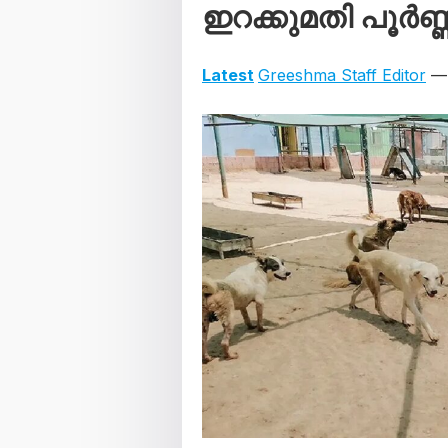
ഇറക്കുമതി പൂർണ്
Latest
Greeshma Staff Editor
— 