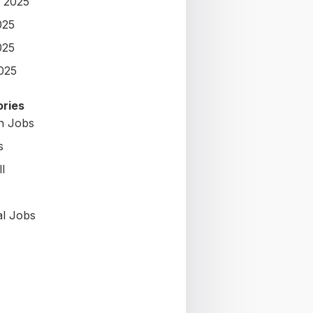
 2025
025
025
2025
ries
on Jobs
s
l
al Jobs