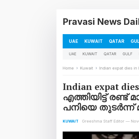
Pravasi News Dai
UAE
KUWAIT
QATAR
GU
UAE
KUWAIT
QATAR
GULF
Home
Kuwait
Indian expat dies in Kuwait 
Indian expat die
എത്തിയിട്ട് രണ്ട
പനിയെ തുടർന്ന് മ
Greeshma Staff Editor
—
Nov
KUWAIT