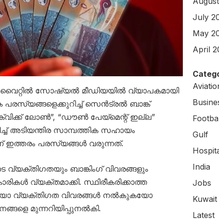
August
July 2
May 2
April 
Catego
Aviati
ng കുവൈറ്റിൽ സോഷ്യൽ മീഡിയയിൽ വ്യാപകമായി
Busine
ക പരസ്യങ്ങളെക്കുറിച്ച് സെൻട്രൽ ബാങ്ക്
“ക്വിക്ക് ലോൺ”, “ഡൗൺ പേയ്മെന്റ് ഇല്ല”
Footbal
്ച് അടിയന്തിര സാമ്പത്തിക സഹായം
Gulf
് ഇത്തരം പരസ്യങ്ങൾ വരുന്നത്.
Hospit
India
 വ്യക്തിഗതയും ബാങ്കിംഗ് വിവരങ്ങളും
രികൾ വ്യക്തമാക്കി. സ്ഥിരീകരിക്കാത്ത
Jobs
കയോ വ്യക്തിഗത വിവരങ്ങൾ നൽകുകയോ
Kuwait
ങളെ മുന്നറിയിപ്പുനൽകി.
Latest