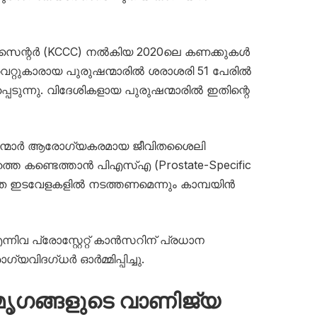
സെന്റർ (KCCC) നൽകിയ 2020ലെ കണക്കുകൾ
്റുകാരായ പുരുഷന്മാരിൽ ശരാശരി 51 പേരിൽ
പ്പെടുന്നു. വിദേശികളായ പുരുഷന്മാരിൽ ഇതിന്റെ
ുഷന്മാർ ആരോഗ്യകരമായ ജീവിതശൈലി
തെ കണ്ടെത്താൻ പി‌എസ്‌എ (Prostate-Specific
ത ഇടവേളകളിൽ നടത്തണമെന്നും കാമ്പയിൻ
നിവ പ്രോസ്റ്റേറ്റ് കാൻസറിന് പ്രധാന
ിദഗ്ധർ ഓർമ്മിപ്പിച്ചു.
ൃ​ഗങ്ങളുടെ വാണിജ്യ