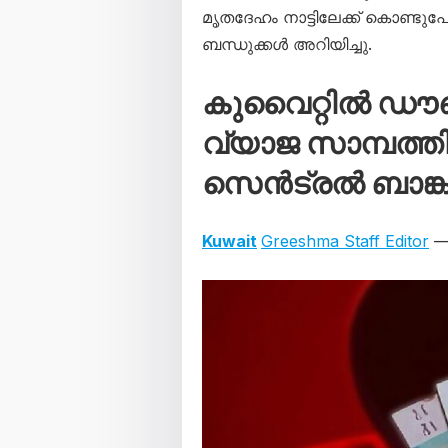
മൃതദേഹം നാട്ടിലേക്ക് കൊണ്ട
ബന്ധുക്കൾ അറിയിച്ചു.
കുവൈറ്റിൽ ഡൗൺ 
വ്യാജ സാമ്പത്
സെൻട്രൽ ബാങ്ക് 
Kuwait
Greeshma Staff Editor
— 