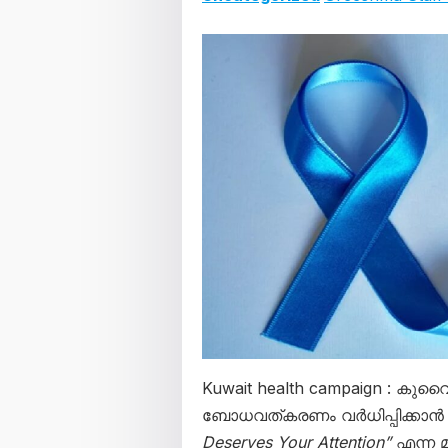
Kuwait health campaign : കുവൈറ്
ബോധവത്കരണം വർധിപ്പിക്ക
Deserves Your Attention”
എന്ന മ