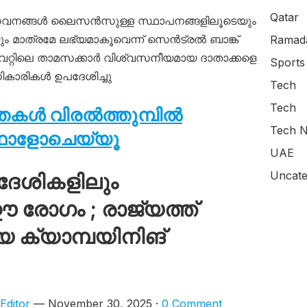
Qatar
േവനങ്ങൾ ലൈസൻസുള്ള സ്ഥാപനങ്ങളിലൂടെയും
മാത്രമേ ലഭ്യമാകൂവെന്ന് സെൻട്രൽ ബാങ്ക്
Ramada
ൈറ്റിലെ താമസക്കാർ വിശ്വസനീയമായ ദാതാക്കളെ
Sports
ികാരികൾ ഉപദേശിച്ചു
Tech
Tech
്തകൾ വിരൽത്തുമ്പിൽ
Tech N
ഫോളോചെയ്യൂ
UAE
Uncate
ദേശികളിലും
 രോ​ഗം ; രാജ്യത്ത്
 ക്യാമ്പയിനിങ്
Editor
— November 30, 2025 ·
0 Comment