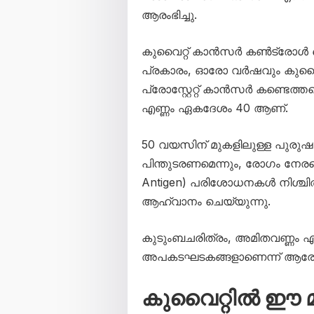
ആരംഭിച്ചു.
കുവൈറ്റ് കാൻസർ കൺട്രോൾ 
പ്രകാരം, ഓരോ വർഷവും കുവൈറ
പ്രോസ്റ്റേറ്റ് കാൻസർ കണ്ടെത്ത
എണ്ണം ഏകദേശം 40 ആണ്.
50 വയസിന് മുകളിലുള്ള പുര
പിന്തുടരണമെന്നും, രോഗം നേരത്
Antigen) പരിശോധനകൾ നിശ്ചി
ആഹ്വാനം ചെയ്യുന്നു.
കുടുംബചരിത്രം, അമിതവണ്ണം എന്
അപകടഘടകങ്ങളാണെന്ന് ആരോഗ്യവ
കുവൈറ്റിൽ ഈ മ