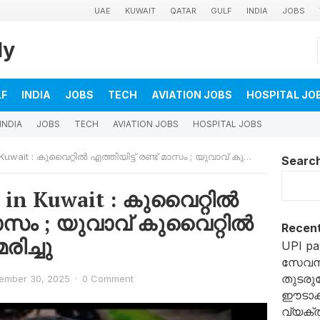
UAE
KUWAIT
QATAR
GULF
INDIA
JOBS
ly
LF
INDIA
JOBS
TECH
AVIATION JOBS
HOSPITAL JO
INDIA
JOBS
TECH
AVIATION JOBS
HOSPITAL JOBS
: കുവൈറ്റിൽ എത്തിയിട്ട് രണ്ട് മാസം ; യുവാവ് കുവൈറ്റിൽ പനിയെ തുടർന്ന് മരിച്ചു
Searc
s in Kuwait : കുവൈറ്റിൽ
് മാസം ; യുവാവ് കുവൈറ്റിൽ
Recent
രിച്ചു
UPI pa
സേവന
തുടരുമ
ember 30, 2025
·
0 Comment
ഈടാക്
വ്യക്ത