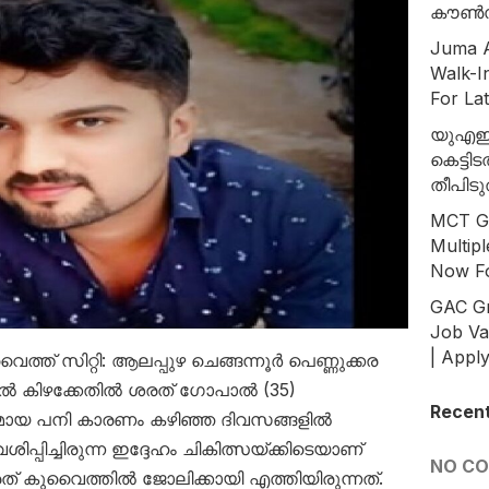
കൗൺസ
Juma A
Walk-I
For La
യുഎഇയ
കെട്ടി
തീപിടു
MCT Gr
Multip
Now Fo
GAC Gr
Job Va
| Appl
ുവൈത്ത് സിറ്റി: ആലപ്പുഴ ചെങ്ങന്നൂർ പെണ്ണുക്കര
ിൽ കിഴക്കേതിൽ ശരത് ഗോപാൽ (35)
Recen
തമായ പനി കാരണം കഴിഞ്ഞ ദിവസങ്ങളിൽ
പിച്ചിരുന്ന ഇദ്ദേഹം ചികിത്സയ്‌ക്കിടെയാണ്
NO C
ശരത് കുവൈത്തില്‍ ജോലിക്കായി എത്തിയിരുന്നത്.