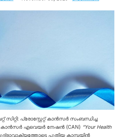
റ് സിറ്റി: പ്രോസ്റ്റേറ്റ് കാൻസർ സംബന്ധിച്ച
ാൻ കാൻസർ എവെയർ നേഷൻ (CAN)
“Your Health
ുദ്രാവാക്യത്തോടെ പുതിയ കാമ്പയിൻ