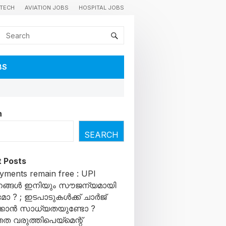
TECH
AVIATION JOBS
HOSPITAL JOBS
BS
h
SEARCH
 Posts
yments remain free : UPI
ങ്ങൾ ഇനിയും സൗജന്യമായി
ോ ? ; ഇടപാടുകൾക്ക് ചാർജ്
കാൻ സാധ്യതയുണ്ടോ ?
ത വരുത്തിപെയ്മെന്റ്