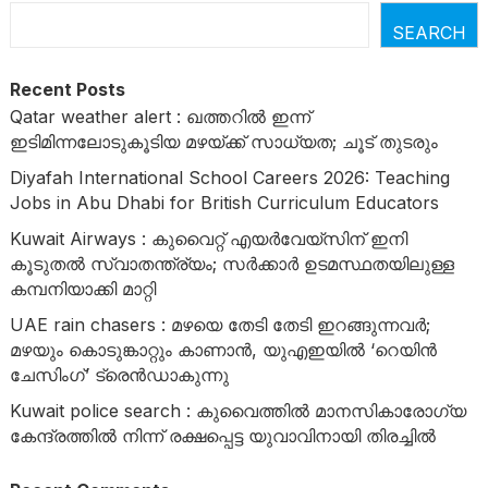
SEARCH
Recent Posts
Qatar weather alert : ഖത്തറിൽ ഇന്ന്
ഇടിമിന്നലോടുകൂടിയ മഴയ്ക്ക് സാധ്യത; ചൂട് തുടരും
Diyafah International School Careers 2026: Teaching
Jobs in Abu Dhabi for British Curriculum Educators
Kuwait Airways : കുവൈറ്റ് എയർവേയ്‌സിന് ഇനി
കൂടുതൽ സ്വാതന്ത്ര്യം; സർക്കാർ ഉടമസ്ഥതയിലുള്ള
കമ്പനിയാക്കി മാറ്റി
UAE rain chasers : മഴയെ തേടി തേടി ഇറങ്ങുന്നവർ;
മഴയും കൊടുങ്കാറ്റും കാണാൻ, യുഎഇയിൽ ‘റെയിൻ
ചേസിംഗ്’ ട്രെൻഡാകുന്നു
Kuwait police search : കുവൈത്തിൽ മാനസികാരോഗ്യ
കേന്ദ്രത്തിൽ നിന്ന് രക്ഷപ്പെട്ട യുവാവിനായി തിരച്ചിൽ