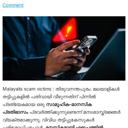
Comment
Malayalis scam victims : തിരുവനന്തപുരം: മലയാളികൾ
തട്ടിപ്പുകളിൽ പതിവായി വീഴുന്നതിന് പിന്നിൽ
പ്രത്യേകമായ ഒരു
സാമൂഹിക-മാനസിക
പ്രതിഭാസം
പ്രവർത്തിക്കുന്നുണ്ടെന്ന് മനഃശാസ്ത്രജ്ഞർ
വ്യക്തമാക്കുന്നു. വിവിധ തട്ടിപ്പുകേസുകൾ
പരിശോധിച്ചപ്പോൾ,
മനസികമായി എളുപ്പത്തിൽ