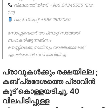
വിദേശത്ത് നിന്ന്: +965 24345555 (Ext.
171)
വാട്ട്സ്ആപ്പ്: +965 1802050
സോഫ്റ്റ്വെയർ അപ്ഡേറ്റ് സമയത്ത്
സഹകരിക്കുന്നതിനും
മനസ്സിലാക്കുന്നതിനും യാത്രക്കാരോട്
എയർലൈൻ നന്ദി അറിയിച്ചു.
പ്രാവുകൾക്കും രക്ഷയില്ല ;
കബ് പ്രദേശത്തെ പ്രാവിൻ
കൂട് കൊള്ളയടിച്ചു, 40
വിലപിടിപ്പുള്ള