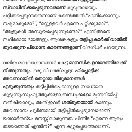
സ്വാധീനിക്കപ്പെടുന്നവരാണ്
കൂടുതലായും
പറ്റിക്കപ്പെടുന്നതെന്നാണ് കണ്ടെത്തൽ.“എനിക്കൊന്നും
നഷ്ടമാകുമോ?”, “മറ്റുള്ളവർ എന്നെ പറ്റിക്കുമോ?”,
“ആളുകൾ അസൂയപ്പെടുന്നുണ്ടോ?” എന്നിങ്ങനെ
സ്ഥിരമായ ഭയങ്ങളും ആശങ്കകളും
തട്ടിപ്പുകാർക്ക് വാതിൽ
തുറക്കുന്ന പ്രധാന കാരണങ്ങളാണ്
വിദഗ്ധർ പറയുന്നു.
വലിയ ലാഭവാഗ്ദാനങ്ങൾ കേട്ട്
മാനസിക ഉന്മാദത്തിലേക്ക്
നീങ്ങുന്നതും
, ഒരു വിധത്തിലുള്ള
ഹിപ്നോട്ടിക്
അവസ്ഥയിൽ തെറ്റായ തീരുമാനങ്ങൾ
എടുക്കുന്നതും
തട്ടിപ്പിൽപ്പെടാനുള്ള സാധ്യത
കൂട്ടുന്നു.സുഹൃത്തുക്കളോ ബന്ധുക്കളോ മുന്നറിയിപ്പ്
നൽകിയാലും, അത് ഇവർ
ശത്രുതയായി
കാണും.
അവസാനം പൂർണമായി തട്ടിപ്പിൽപ്പെടുമ്പോഴാണ്
യാഥാർത്ഥ്യം മനസ്സിലാകുന്നത്. പിന്നീട് “എന്നെ ആരും
തടയാത്തത് എന്തിന്?” എന്ന കുറ്റപ്പെടുത്തലാണ് .