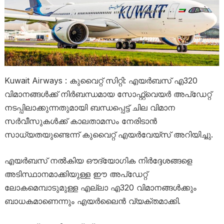
Kuwait Airways : കുവൈറ്റ് സിറ്റി: എയർബസ് എ320
വിമാനങ്ങൾക്ക് നിർബന്ധമായ സോഫ്റ്റ്വെയർ അപ്ഡേറ്റ്
നടപ്പിലാക്കുന്നതുമായി ബന്ധപ്പെട്ട് ചില വിമാന
സർവീസുകൾക്ക് കാലതാമസം നേരിടാൻ
സാധ്യതയുണ്ടെന്ന് കുവൈറ്റ് എയർവേയ്‌സ് അറിയിച്ചു.
എയർബസ് നൽകിയ ഔദ്യോഗിക നിർദ്ദേശങ്ങളെ
അടിസ്ഥാനമാക്കിയുള്ള ഈ അപ്ഡേറ്റ്
ലോകമെമ്പാടുമുള്ള എല്ലാ എ320 വിമാനങ്ങൾക്കും
ബാധകമാണെന്നും എയർലൈൻ വ്യക്തമാക്കി.