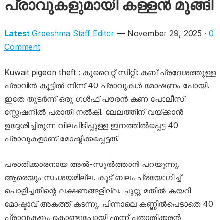
പ്രാവുകളുമായി കള്ളൻ മുങ്ങി
Latest
Greeshma Staff Editor
— November 29, 2025 ·
0
Comment
Kuwait pigeon theft : കുവൈറ്റ് സിറ്റി: കബ് പ്രദേശത്തുള്ള
പ്രാവിൻ കൂട്ടിൽ നിന്ന് 40 പ്രാവുകൾ മോഷണം പോയി.
ഇതേ തുടർന്ന് ഒരു ഗൾഫ് പൗരൻ കണ പോലീസ്
സ്റ്റേഷനിൽ പരാതി നൽകി. ലേലത്തിന് വയ്ക്കാൻ
ഉദ്ദേശിച്ചിരുന്ന വിലപിടിപ്പുള്ള ഇനത്തിൽപ്പെട്ട 40
പ്രാവുകളാണ് മോഷ്ടിക്കപ്പെട്ടത്.
പരാതിക്കാരനായ അൽ-സുൽത്താൻ പറയുന്നു.
ആരെയും സംശയമില്ല. കൂട് ബലം പ്രയോഗിച്ച്
പൊളിച്ചതിന്റെ ലക്ഷണങ്ങളില്ല. ചുറ്റു മതിൽ കയറി
മോഷ്ടാവ് അകത്ത് കടന്നു. പിന്നാലെ കണ്ണിൽപെടാതെ 40
പ്രാവുകളും കൊണ്ടുപോയി എന്ന് പതാതിക്കരൻ