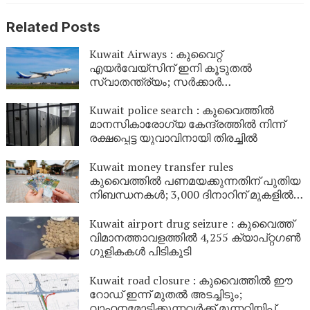
Related Posts
Kuwait Airways : കുവൈറ്റ്
എയർവേയ്‌സിന് ഇനി കൂടുതൽ
സ്വാതന്ത്ര്യം; സർക്കാർ
ഉടമസ്ഥതയിലുള്ള കമ്പനിയാക്കി മാറ്റി
Kuwait police search : കുവൈത്തിൽ
മാനസികാരോഗ്യ കേന്ദ്രത്തിൽ നിന്ന്
രക്ഷപ്പെട്ട യുവാവിനായി തിരച്ചിൽ
Kuwait money transfer rules
കുവൈത്തിൽ പണമയക്കുന്നതിന് പുതിയ
നിബന്ധനകൾ; 3,000 ദിനാറിന് മുകളിൽ
ബാങ്ക് സ്റ്റേറ്റ്‌മെന്റ് വേണം
Kuwait airport drug seizure : കുവൈത്ത്
വിമാനത്താവളത്തിൽ 4,255 ക്യാപ്റ്റഗൺ
ഗുളികകൾ പിടികൂടി
Kuwait road closure : കുവൈത്തിൽ ഈ
റോഡ് ഇന്ന് മുതൽ അടച്ചിടും;
വാഹനമോടിക്കുന്നവർക്ക് മുന്നറിയിപ്പ്