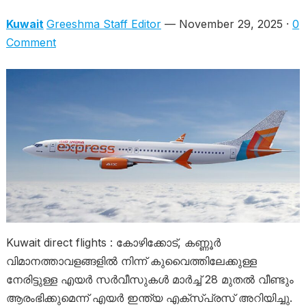
Kuwait
Greeshma Staff Editor
— November 29, 2025 ·
0
Comment
Kuwait direct flights : കോഴിക്കോട്, കണ്ണൂർ
വിമാനത്താവളങ്ങളിൽ നിന്ന് കുവൈത്തിലേക്കുള്ള
നേരിട്ടുള്ള എയർ സർവീസുകൾ മാർച്ച് 28 മുതൽ വീണ്ടും
ആരംഭിക്കുമെന്ന് എയർ ഇന്ത്യ എക്സ്പ്രസ് അറിയിച്ചു.