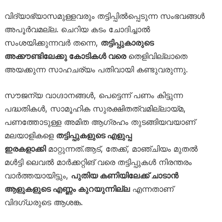
വിദ്യാഭ്യാസമുള്ളവരും തട്ടിപ്പിൽപ്പെടുന്ന സംഭവങ്ങൾ
അപൂർവമല്ല. ചെറിയ കടം ചോദിച്ചാൽ
സംശയിക്കുന്നവർ തന്നെ,
തട്ടിപ്പുകാരുടെ
അക്കൗണ്ടിലേക്കു കോടികൾ വരെ
തെളിവില്ലാതെ
അയക്കുന്ന സാഹചര്യം പതിവായി കണ്ടുവരുന്നു.
സൗജന്യ വാഗ്ദാനങ്ങൾ, പെട്ടെന്ന് പണം കിട്ടുന്ന
പദ്ധതികൾ, സാമൂഹിക സുരക്ഷിതത്വമില്ലായ്മ,
പണത്തോടുള്ള അമിത ആഗ്രഹം തുടങ്ങിയവയാണ്
മലയാളികളെ
തട്ടിപ്പുകളുടെ എളുപ്പ
ഇരകളാക്കി
മാറ്റുന്നത്.ആട്, തേക്ക്, മാഞ്ചിയം മുതൽ
മൾട്ടി ലെവൽ മാർക്കറ്റിങ് വരെ തട്ടിപ്പുകൾ നിരന്തരം
വാർത്തയായിട്ടും,
പുതിയ കണിയിലേക്ക് ചാടാൻ
ആളുകളുടെ എണ്ണം കുറയുന്നില്ല
എന്നതാണ്
വിദഗ്ധരുടെ ആശങ്ക.