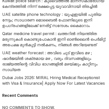
Kuwait police search : കുവൈത്തിൽ മാനസികാരോഗ്യ
കേന്ദ്രത്തിൽ നിന്ന് രക്ഷപ്പെട്ട യുവാവിനായി തിരച്ചിൽ
UAE satellite phone technology : യുഎഇയിൽ പുതിയ
നേട്ടം; സാധാരണ മൊബൈൽ ഫോണിലൂടെ ഇനി
ഉപഗ്രഹങ്ങളിലേക്ക് നേരിട്ട് സന്ദേശം കൈമാറാം
Qatar medicine travel permit : ഖത്തറിൽ നിയന്ത്രിത
മരുന്നുകൾ കൊണ്ടുപോകാൻ ഇനി ഓൺലൈൻ പെർമിറ്റ്;
അപേക്ഷ മുൻകൂട്ടി നൽകണം, നിങ്ങൾ അറിയേണ്ടത്
UAE weather forecast : അവിടെ ചൂട് ഇവിടെ മഴ ;
ഷാർജയിൽ ശക്തമായ മഴ , വരും ദിവസങ്ങളിലും
രാജ്യത്തിന്റെ വിവിധ ഭാഗങ്ങളിൽ മഴയ്ക്കും കാറ്റിനും
സാധ്യത
Dubai Jobs 2026: MIRAL Hiring Medical Receptionist
with Visa & Insurance| Apply Now For Latest Vacancies
Recent Comments
NO COMMENTS TO SHOW.