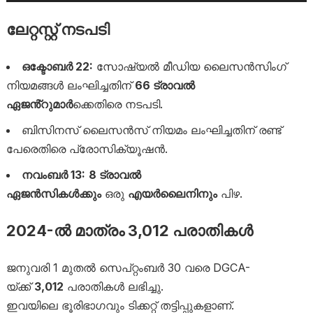
ലേറ്റസ്റ്റ് നടപടി
ഒക്ടോബർ 22:
സോഷ്യൽ മീഡിയ ലൈസൻസിംഗ്
നിയമങ്ങൾ ലംഘിച്ചതിന്
66 ട്രാവൽ
ഏജൻ്റുമാർ
ക്കെതിരെ നടപടി.
ബിസിനസ് ലൈസൻസ് നിയമം ലംഘിച്ചതിന് രണ്ട്
പേരെതിരെ പ്രോസിക്യൂഷൻ.
നവംബർ 13:
8 ട്രാവൽ
ഏജൻസികൾക്കും
ഒരു
എയർലൈനിനും
പിഴ.
2024-ൽ മാത്രം 3,012 പരാതികൾ
ജനുവരി 1 മുതൽ സെപ്റ്റംബർ 30 വരെ DGCA-
യ്ക്ക്
3,012
പരാതികൾ ലഭിച്ചു.
ഇവയിലെ ഭൂരിഭാഗവും ടിക്കറ്റ് തട്ടിപ്പുകളാണ്.