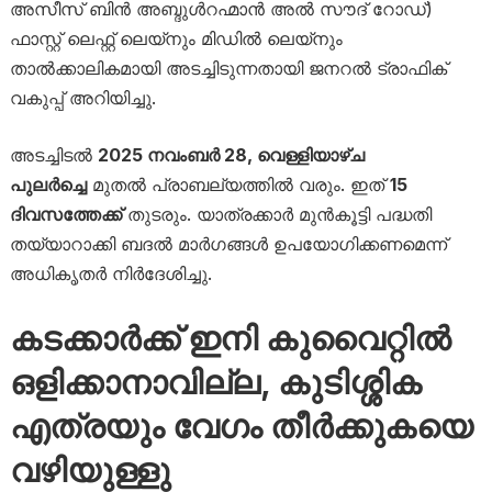
അസീസ് ബിൻ അബ്ദുൾറഹ്മാൻ അൽ സൗദ് റോഡ്)
ഫാസ്റ്റ് ലെഫ്റ്റ് ലെയ്നും മിഡിൽ ലെയ്നും
താൽക്കാലികമായി അടച്ചിടുന്നതായി ജനറൽ ട്രാഫിക്
വകുപ്പ് അറിയിച്ചു.
അടച്ചിടൽ
2025 നവംബർ 28, വെള്ളിയാഴ്ച
പുലർച്ചെ
മുതൽ പ്രാബല്യത്തിൽ വരും. ഇത്
15
ദിവസത്തേക്ക്
തുടരും. യാത്രക്കാർ മുൻകൂട്ടി പദ്ധതി
തയ്യാറാക്കി ബദൽ മാർഗങ്ങൾ ഉപയോഗിക്കണമെന്ന്
അധികൃതർ നിർദേശിച്ചു.
കടക്കാർക്ക് ഇനി കുവൈറ്റിൽ
ഒളിക്കാനാവില്ല, കുടിശ്ശിക
എത്രയും വേഗം തീർക്കുകയെ
വഴിയുള്ളു