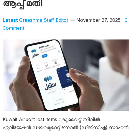
ആപ്പ് മതി
Latest
Greeshma Staff Editor
— November 27, 2025 ·
0
Comment
Kuwait Airport lost items : കുവൈറ്റ് സിവിൽ
ഏവിയേഷൻ ഡയറക്ടറേറ്റ് ജനറൽ (ഡിജിസിഎ) സഹേൽ