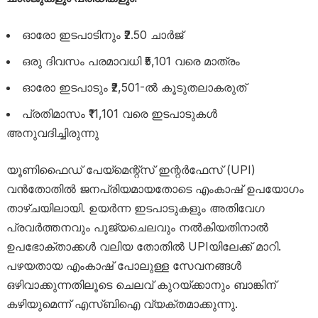
ഓരോ ഇടപാടിനും ₹2.50 ചാർജ്
ഒരു ദിവസം പരമാവധി ₹5,101 വരെ മാത്രം
ഓരോ ഇടപാടും ₹2,501-ൽ കൂടുതലാകരുത്
പ്രതിമാസം ₹11,101 വരെ ഇടപാടുകൾ
അനുവദിച്ചിരുന്നു
യൂണിഫൈഡ് പേയ്‌മെന്റ്‌സ് ഇന്റർഫേസ് (UPI)
വൻതോതിൽ ജനപ്രിയമായതോടെ എംകാഷ് ഉപയോഗം
താഴ്ചയിലായി. ഉയർന്ന ഇടപാടുകളും അതിവേഗ
പ്രവർത്തനവും പൂജ്യചെലവും നൽകിയതിനാൽ
ഉപഭോക്താക്കൾ വലിയ തോതിൽ UPIയിലേക്ക് മാറി.
പഴയതായ എംകാഷ് പോലുള്ള സേവനങ്ങൾ
ഒഴിവാക്കുന്നതിലൂടെ ചെലവ് കുറയ്ക്കാനും ബാങ്കിന്
കഴിയുമെന്ന് എസ്‌ബിഐ വ്യക്തമാക്കുന്നു.