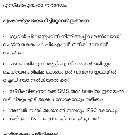
എസ്‌ബിഐയുടെ നിർദേശം.
എംകാഷ് ഉപയോഗിച്ചിരുന്നത് ഇങ്ങനെ:
ഗൂഗിൾ പ്ലേസ്റ്റോറിൽ നിന്ന് ആപ്പ് ഡൗൺലോഡ്
ചെയ്ത ശേഷം എംപിഐഎൻ നൽകി ലോഗിൻ
ചെയ്യാം.
പണം ലഭിക്കുന്ന ആളിന്റെ വിവരങ്ങൾ രജിസ്റ്റർ
ചെയ്യേണ്ടതില്ല; മൊബൈൽ നമ്പറോ ഇമെയിൽ
ഐഡിയോ നൽകിയാൽ മതി.
സ്വീകരിക്കുന്നവർക്ക് SMS അല്ലെങ്കിൽ ഇമെയിൽ
വഴി ലിങ്കും എട്ട് അക്ക പാസ്‌കോഡും ലഭിക്കും.
അതിൽ ബാങ്ക് അക്കൗണ്ട് നമ്പറും IFSC കോഡും
നൽകിയാണ് പണം ക്ലെയിം ചെയ്യുന്നത്.
ചാർജുകളും പരിധികളും: