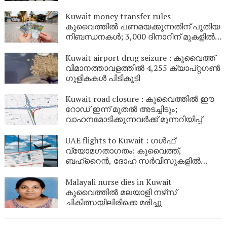
Kuwait money transfer rules
കുവൈത്തിൽ പണമയക്കുന്നതിന് പുതിയ
നിബന്ധനകൾ; 3,000 ദിനാറിന് മുകളിൽ
ബാങ്ക് സ്റ്റേറ്റ്‌മെന്റ് വേണം
Kuwait airport drug seizure : കുവൈത്ത്
വിമാനത്താവളത്തിൽ 4,255 ക്യാപ്റ്റഗൺ
ഗുളികകൾ പിടികൂടി
Kuwait road closure : കുവൈത്തിൽ ഈ
റോഡ് ഇന്ന് മുതൽ അടച്ചിടും;
വാഹനമോടിക്കുന്നവർക്ക് മുന്നറിയിപ്പ്
UAE flights to Kuwait : ഗൾഫ്
വ്യോമഗതാഗതം: കുവൈത്ത്,
ബഹ്റൈൻ, ദോഹ സർവീസുകളിൽ
മാറ്റങ്ങൾ; യാത്രക്കാർ ജാഗ്രത
പാലിക്കണം
Malayali nurse dies in Kuwait
കുവൈത്തിൽ മലയാളി നഴ്‌സ്
ചികിത്സയിലിരിക്കെ മരിച്ചു