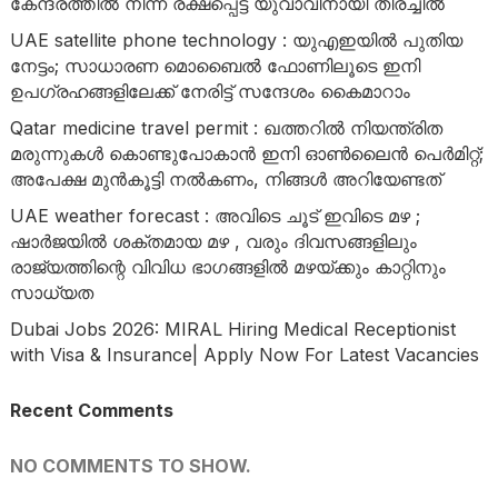
കേന്ദ്രത്തിൽ നിന്ന് രക്ഷപ്പെട്ട യുവാവിനായി തിരച്ചിൽ
UAE satellite phone technology : യുഎഇയിൽ പുതിയ
നേട്ടം; സാധാരണ മൊബൈൽ ഫോണിലൂടെ ഇനി
ഉപഗ്രഹങ്ങളിലേക്ക് നേരിട്ട് സന്ദേശം കൈമാറാം
Qatar medicine travel permit : ഖത്തറിൽ നിയന്ത്രിത
മരുന്നുകൾ കൊണ്ടുപോകാൻ ഇനി ഓൺലൈൻ പെർമിറ്റ്;
അപേക്ഷ മുൻകൂട്ടി നൽകണം, നിങ്ങൾ അറിയേണ്ടത്
UAE weather forecast : അവിടെ ചൂട് ഇവിടെ മഴ ;
ഷാർജയിൽ ശക്തമായ മഴ , വരും ദിവസങ്ങളിലും
രാജ്യത്തിന്റെ വിവിധ ഭാഗങ്ങളിൽ മഴയ്ക്കും കാറ്റിനും
സാധ്യത
Dubai Jobs 2026: MIRAL Hiring Medical Receptionist
with Visa & Insurance| Apply Now For Latest Vacancies
Recent Comments
NO COMMENTS TO SHOW.