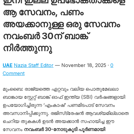
ഇനി ഇല്ല ഉപഭോക്താക്കളെ
ആ സേവനം, പണം
അയക്കാനുള്ള ഒരു സേവനം
നവംബർ 30ന് ബാങ്ക്
നിർത്തുന്നു
UAE
Nazia Staff Editor
— November 18, 2025 ·
0
Comment
മുംബൈ: രാജ്യത്തെ ഏറ്റവും വലിയ പൊതുമേഖലാ
ബാങ്കായ സ്റ്റേറ്റ് ബാങ്ക് ഓഫ് ഇന്ത്യ (SBI) വർഷങ്ങളായി
ഉപയോഗിച്ചിരുന്ന ‘എംകാഷ്’ പണമിടപാട് സേവനം
അവസാനിപ്പിക്കുന്നു. രജിസ്‌ട്രേഷൻ ആവശ്യമില്ലാതെ
ചെറിയ തുകകൾ ഉടൻ അയക്കാൻ സഹായിച്ച ഈ
സേവനം
നവംബർ 30-നോടുകൂടി പൂർണമായി