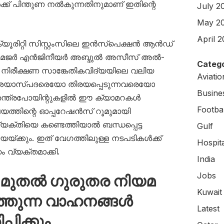
്ക് പിന്തുണ നൽകുന്നതിനുമാണ് ഇതിന്റെ
July 2
May 2
April 
യൂരിറ്റി സിസ്റ്റംസിലെ ഇൻസ്പെക്ഷൻ ആൻഡ്
ി മേജർ എൻജിനീയർ അബ്ദുൽ അസീസ് അൽ-
Catego
ം നിരീക്ഷണ സാങ്കേതികവിദ്യയിലെ വലിയ
Aviati
“സംശയാസ്പദരെയോ തിരയപ്പെടുന്നവരെയോ
Busine
ി തന്ത്രപോയിന്റുകളിൽ ഈ ക്യാമറകൾ
Footbal
രാലയത്തിന്റെ ഓപ്പറേഷൻസ് റൂമുമായി
്ന വ്യക്തിയെ കണ്ടെത്തിയാൽ ബന്ധപ്പെട്ട
Gulf
യയ്ക്കും. ഇത് വേഗത്തിലുള്ള നടപടികൾക്ക്
Hospit
ം വ്യക്തമാക്കി.
India
Jobs
 മുതൽ ​ഗുരുതര നിയമ
Kuwait
്തുന്ന വാഹനങ്ങൾ
Latest
്പിക്കും