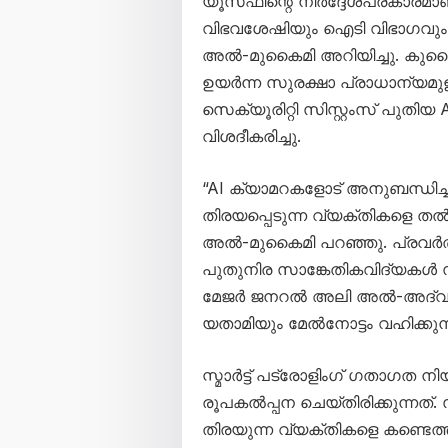
യൂസഫിന്റെ നിർദ്ദേശപ്രകാരമാ
വിഭവശേഷിയും ഐടി വിഭാഗവും നിയ
അൽ-മുകൈമി അറിയിച്ചു. കുവൈറ്
ഉയർന്ന സുരക്ഷാ പ്രാധാന്യമുള്
സെക്യൂരിറ്റി സിസ്റ്റംസ് പുതിയ 
വിശദീകരിച്ചു.
“AI ക്യാമറകളോട് അനുബന്ധിച്ച 
തിരയപ്പെടുന്ന വ്യക്തികളെ തൽക
അൽ-മുകൈമി പറഞ്ഞു. പ്രവർത
പുതുനിര സാങ്കേതികവിദ്യകൾ 
മേജർ ജനറൽ അലി അൽ-അദ്വ
യതാമിയും മേൽനോട്ടം വഹിക്കുന്
സ്മാർട്ട് പട്രോളിംഗ് ഗതാഗത 
രൂപകൽപ്പന ചെയ്തിരിക്കുന്നത
തിരയുന്ന വ്യക്തികളെ കണ്ടെത