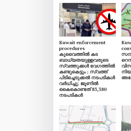
Kuwait enforcement
Kuwa
procedures
con
കുവൈത്തിൽ കട
സന്
ബാധ്യതയുള്ളവരുടെ
റെ
സ്വത്തുക്കൾ വേ​ഗത്തിൽ
വിസയ
കണ്ടുകെട്ടും ; സ്വത്ത്
നിയ
പിടിച്ചെടുക്കൽ നടപടികൾ
അപേ
വർധിച്ചു; ജൂണിൽ
കൈകൊണ്ടത് 83,380
നടപടികൾ