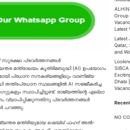
ALHIND
Group 
Vacanc
Latest
Latest 
Qatar, 
and Wa
്ത് സുരക്ഷാ പ്രവർത്തനങ്ങൾ
Lookin
SIBCA 
യന്തര മന്ത്രാലയം കൃത്രിമബുദ്ധി (AI) ഉപയോഗം
Excitin
ഭാഗമായി പ്രധാന സൗകര്യങ്ങളിലും വാണിജ്യ
Dhabi 
വധി തന്ത്രപ്രധാന സ്ഥലങ്ങളിൽ AI സജ്ജീകരിച്ച
Vacanc
റ്റുകളും സ്ഥാപിച്ചിട്ടുണ്ട്. രാജ്യത്തിന്റെ എല്ലാ
്യാപിപ്പിക്കുന്നതിനു പ്രവർത്തനങ്ങൾ
Recen
ർ പറഞ്ഞു.
NO C
ഭ്യന്തര മന്ത്രിയുമായ ഷെയ്ഖ് ഫഹദ് അൽ-