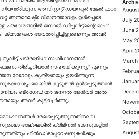
ണ് ഈ സംരംഭം ആരംഭിച്ചതെന്ന് മാനവ
Archiv
ന്ത്രിക്കുന്ന അസിസ്റ്റന്റ് ഡയറക്ടർ മേജർ ഫറാ
August
റ് അന്താരാഷ്ട്ര വിമാനത്താവളം ഉൾപ്പെടെ
July 2
ള പ്രദേശങ്ങളിൽ ജനറൽ ഡിപ്പാർട്ട്മെന്റ് ഓഫ്
June 
AI ക്യാമറകൾ അവതരിപ്പിച്ചിട്ടുണ്ടെന്നും അവർ
May 2
April 
സ്മാർട്ട് പട്രോളിംഗ് സംവിധാനങ്ങൾ
March
്ഷണം തിരിച്ചറിയാൻ സഹായിക്കുന്നു,” എന്നും
Februa
്തന വേഗവും കൃത്യതയും ഉയർത്തുന്ന
Januar
സുരക്ഷാ ശൃംഖലയിൽ കൂടുതൽ ഉൾപ്പെടുത്താൻ
Decem
ാനിയും ബ്രിഗേഡിയർ ജനറൽ അൻവർ അൽ-
നതായും അവർ കൂട്ടിച്ചേർത്തു.
Novem
Octobe
നിയമലംഘനങ്ങൾ രേഖപ്പെടുത്തുന്നതിനല്ല
Septem
്. സുരക്ഷാ അല്ലെങ്കിൽ ക്രിമിനൽ കേസുകളിൽ
August
്തുന്നതിനും ഫീൽഡ് ഓപ്പറേഷനുകൾക്കും