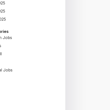
025
025
2025
ries
on Jobs
s
l
al Jobs