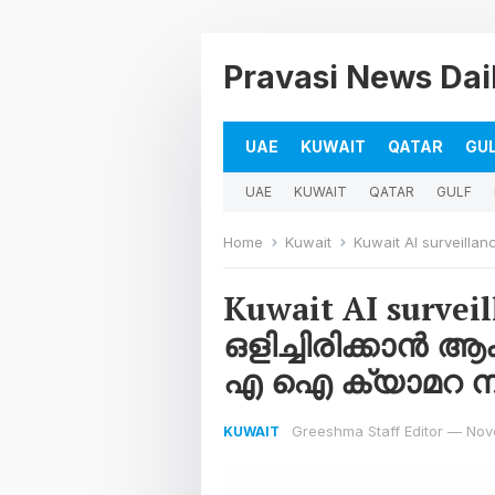
Pravasi News Dai
UAE
KUWAIT
QATAR
GU
UAE
KUWAIT
QATAR
GULF
Home
Kuwait
Kuwait AI surveillance കുവൈ
Kuwait AI surve
ഒളിച്ചിരിക്കാൻ ആ
എ ഐ ക്യാമറ നിങ
Greeshma Staff Editor
—
Nov
KUWAIT