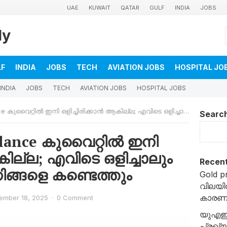
UAE
KUWAIT
QATAR
GULF
INDIA
JOBS
ly
LF
INDIA
JOBS
TECH
AVIATION JOBS
HOSPITAL JO
INDIA
JOBS
TECH
AVIATION JOBS
HOSPITAL JOBS
റ്റിൽ ഇനി ഒളിച്ചിരിക്കാൻ ആകില്ല; എവിടെ ഒളിച്ചാലും എ ഐ ക്യാമറ നിങ്ങളെ കണ്ടെത്തും
Searc
illance കുവൈറ്റിൽ ഇനി
കില്ല; എവിടെ ഒളിച്ചാലും
Recent
്ങളെ കണ്ടെത്തും
Gold p
വിലയി
കാരണ
ember 18, 2025
·
0 Comment
യുഎഇയ
പ്രഖ്യ