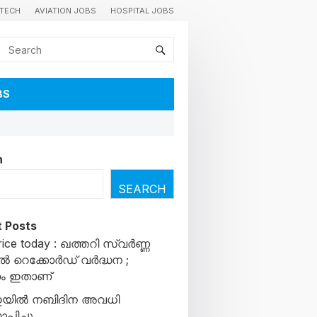
TECH
AVIATION JOBS
HOSPITAL JOBS
BS
h
SEARCH
 Posts
rice today : ഖത്തറി സ്വർണ്ണ
ൽ റെക്കോർഡ് വർദ്ധന ;
ം ഇതാണ്
ില്‍ നബിദിന അവധി
ാപിച്ചു