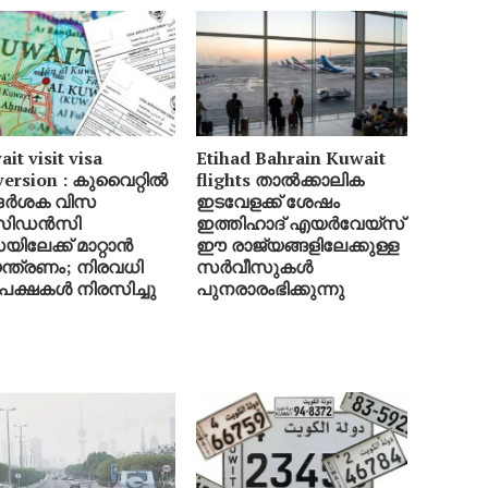
it visit visa
Etihad Bahrain Kuwait
version : കുവൈറ്റിൽ
flights താൽക്കാലിക
ദർശക വിസ
ഇടവേളക്ക് ശേഷം
സിഡൻസി
ഇത്തിഹാദ് എയർവേയ്‌സ്
ിലേക്ക് മാറ്റാൻ
ഈ രാജ്യങ്ങളിലേക്കുള്ള
ന്ത്രണം; നിരവധി
സർവീസുകൾ
ക്ഷകൾ നിരസിച്ചു
പുനരാരംഭിക്കുന്നു