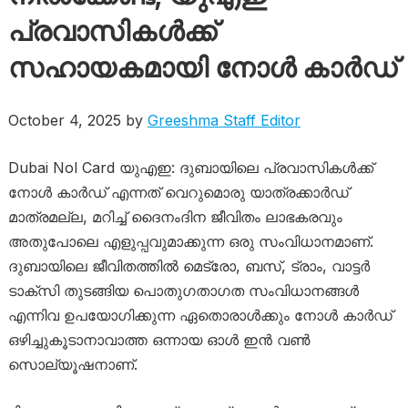
പ്രവാസികൾക്ക്
സഹായകമായി നോൾ കാർഡ്
October 4, 2025 by
Greeshma Staff Editor
Dubai Nol Card യുഎഇ: ദുബായിലെ പ്രവാസികൾക്ക്
നോൾ കാർഡ് എന്നത് വെറുമൊരു യാത്രക്കാർഡ്
മാത്രമല്ല, മറിച്ച് ദൈനംദിന ജീവിതം ലാഭകരവും
അതുപോലെ എളുപ്പവുമാക്കുന്ന ഒരു സംവിധാനമാണ്.
ദുബായിലെ ജീവിതത്തിൽ മെട്രോ, ബസ്, ട്രാം, വാട്ടർ
ടാക്സി തുടങ്ങിയ പൊതുഗതാഗത സംവിധാനങ്ങൾ
എന്നിവ ഉപയോഗിക്കുന്ന ഏതൊരാൾക്കും നോൾ കാർഡ്
ഒഴിച്ചുകൂടാനാവാത്ത ഒന്നായ ഓൾ ഇൻ വൺ
സൊല്യൂഷനാണ്.