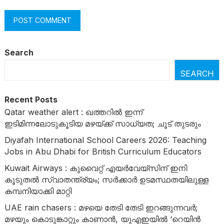
Search
SEARCH
Recent Posts
Qatar weather alert : ഖത്തറിൽ ഇന്ന്
ഇടിമിന്നലോടുകൂടിയ മഴയ്ക്ക് സാധ്യത; ചൂട് തുടരും
Diyafah International School Careers 2026: Teaching
Jobs in Abu Dhabi for British Curriculum Educators
Kuwait Airways : കുവൈറ്റ് എയർവേയ്‌സിന് ഇനി
കൂടുതൽ സ്വാതന്ത്ര്യം; സർക്കാർ ഉടമസ്ഥതയിലുള്ള
കമ്പനിയാക്കി മാറ്റി
UAE rain chasers : മഴയെ തേടി തേടി ഇറങ്ങുന്നവർ;
മഴയും കൊടുങ്കാറ്റും കാണാൻ, യുഎഇയിൽ ‘റെയിൻ