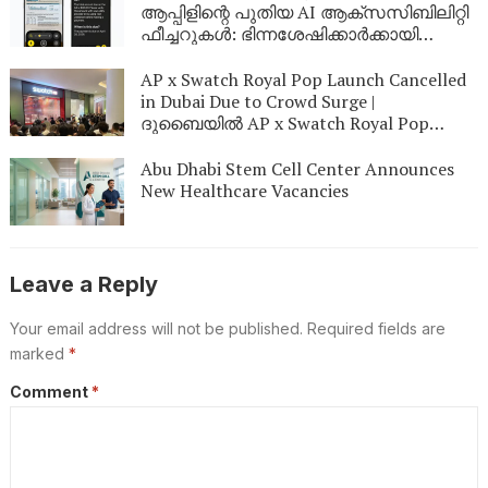
ആപ്പിളിന്റെ പുതിയ AI ആക്‌സസിബിലിറ്റി
ഫീച്ചറുകൾ: ഭിന്നശേഷിക്കാർക്കായി
സാങ്കേതിക ലോകത്ത് പുതിയ വിപ്ലവം
AP x Swatch Royal Pop Launch Cancelled
in Dubai Due to Crowd Surge |
ദുബൈയിൽ AP x Swatch Royal Pop
ലോഞ്ച് റദ്ദാക്കി: അതിരൂക്ഷമായ
ജനക്കൂട്ടം കാരണം സുരക്ഷാ നടപടി
Abu Dhabi Stem Cell Center Announces
New Healthcare Vacancies
Leave a Reply
Your email address will not be published.
Required fields are
marked
*
Comment
*