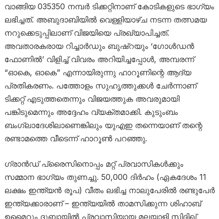
വാങ്ങിയ 035350 നമ്പർ ടിക്കറ്റിനാണ് കോടികളുടെ ഭാഗ്യം
ലഭിച്ചത്. അബുദാബിയിൽ വെള്ളിയാഴ്ച നടന്ന തത്സമയ
നറുക്കെടുപ്പിലാണ് വിജയിയെ പ്രഖ്യാപിച്ചത്.
അവതാരകരായ റിച്ചാർഡും ബുഷ്റയും ‘ഗോൾഡൻ
ഫോണിൽ’ വിളിച്ച് വിവരം അറിയിച്ചപ്പോൾ, അമ്പരന്ന്
“ഓകെ, ഓകെ” എന്നായിരുന്നു ഹാറൂണിന്റെ ആദ്യ
പ്രതികരണം. പത്തോളം സുഹൃത്തുക്കൾ ചേർന്നാണ്
ടിക്കറ്റ് എടുത്തതെന്നും വിജയത്തുക അവരുമായി
പങ്കിടുമെന്നും അദ്ദേഹം വ്യക്തമാക്കി. കുടുംബം
ബംഗ്ലാദേശിലാണെങ്കിലും യുഎഇ തന്നെയാണ് തന്റെ
രണ്ടാമത്തെ വീടെന്ന് ഹാറൂൺ പറഞ്ഞു.
ഗ്രാൻഡ് പ്രൈസിനൊപ്പം മറ്റ് പ്രവാസികൾക്കും
സമ്മാന ഭാഗ്യം തുണച്ചു. 50,000 ദിർഹം (ഏകദേശം 11
ലക്ഷം ഇന്ത്യൻ രൂപ) വീതം ലഭിച്ച നാലുപേരിൽ രണ്ടുപേർ
ഇന്ത്യക്കാരാണ് – ഇന്ത്യയിൽ താമസിക്കുന്ന ശിഹാബ്
ഉമൈറും ദുബായിൽ പ്രവാസിയായ മലയാളി സിദ്ദിഖ്