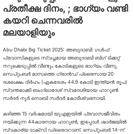
പ്രതീക്ഷ ദിനം, ; ഭാ​ഗ്യം വണ്ടി
കയറി ചെന്നവരിൽ
മലയാളിയും
Abu Dhabi Big Ticket 2025: അബുദാബി: ഗൾഫ്
പ്രവാസികളുടെ സ്വപ്നമായ അബുദാബി ബിഗ് ടിക്കറ്റ്
നറുക്കെടുപ്പിൽ വീണ്ടും കോടികളുടെ ഭാഗ്യം വീണു.
സെപ്റ്റംബർ മാസത്തെ ഗ്രാൻഡ് പ്രൈസായ 20
ദശലക്ഷം ദിർഹം (ഏകദേശം 44.9 കോടി ഇന്ത്യൻ രൂപ)
സ്വന്തമാക്കി ബംഗ്ലാദേശ് സ്വദേശിയായ ഹാറൂൺ
സർദർ നൂർ നൊബി സർദർ കോടീശ്വരനായി.
കഴിഞ്ഞ 15 വർഷമായി യുഎഇയിൽ പ്രവാസജീവിതം
നയിക്കുന്ന 44കാരനായ ഹാറൂൺ, ഇപ്പോൾ ഷാർജയിൽ
സ്വകാര്യ ടാക്സി ഡ്രൈവറാണ്. സെപ്റ്റംബർ 14-ന്