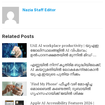
Nazia Staff Editor
Related Posts
UAE AI workplace productivity | യുഎഇ
ജോലിസ്ഥലങ്ങളിൽ AI വിപ്ലവം;
ഉൽപാദനക്ഷമതയിൽ മുന്നിൽ മിഡ്-
കരിയർ പ്രൊഫഷണലുകൾ
എണ്ണയിൽ നിന്ന് കൃത്രിമ ബുദ്ധിയിലേക്ക്;
AI കയറ്റുമതിയിൽ ലോകകേന്ദ്രമാകാൻ
യു.എ.ഇയുടെ പുതിയ നീക്കം
‘Find My Phone’ ഫീച്ചർ വഴി മോഷ്ടിച്ച
മൊബൈൽ കണ്ടെത്തി; ദുബായിൽ
ഗൃഹസഹായിക്ക് ജയിൽ ശിക്ഷ
Apple AI Accessibility Features 2026 |