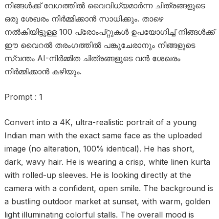
നിങ്ങൾക്ക് വേഗത്തിൽ വൈവിധ്യമാർന്ന ചിത്രങ്ങളുടെ
ഒരു ശേഖരം നിർമ്മിക്കാൻ സാധിക്കും. താഴെ
നൽകിയിട്ടുള്ള 100 പ്രോംപ്റ്റുകൾ ഉപയോഗിച്ച് നിങ്ങൾക്ക്
ഈ വൈറൽ തരംഗത്തിൽ പങ്കുചേരാനും നിങ്ങളുടെ
സ്വന്തം AI-നിർമ്മിത ചിത്രങ്ങളുടെ വൻ ശേഖരം
നിർമ്മിക്കാൻ കഴിയും.
Prompt : 1
Convert into a 4K, ultra-realistic portrait of a young
Indian man with the exact same face as the uploaded
image (no alteration, 100% identical). He has short,
dark, wavy hair. He is wearing a crisp, white linen kurta
with rolled-up sleeves. He is looking directly at the
camera with a confident, open smile. The background is
a bustling outdoor market at sunset, with warm, golden
light illuminating colorful stalls. The overall mood is