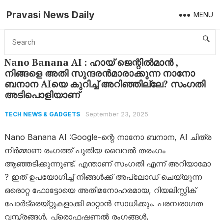
Pravasi News Daily
MENU
Home
Tech News & Gadgets
Nano Banana AI : ഹായ് ജെന്റിൽമാൻ , നിങ്ങളെ അതി സുന്ദരൻമാരാക്കുന്ന നാനോ ബനാന AIയെ കുറിച്ച് അറിഞ്ഞില്ലേ? സം​ഗതി അടിപൊളിയാണ്
Nano Banana AI : ഹായ് ജെന്റിൽമാൻ ,
നിങ്ങളെ അതി സുന്ദരൻമാരാക്കുന്ന നാനോ
ബനാന AIയെ കുറിച്ച് അറിഞ്ഞില്ലേ? സം​ഗതി
അടിപൊളിയാണ്
September 23, 2025
TECH NEWS & GADGETS
Nano Banana AI :Google-ന്റെ നാനോ ബനാന, AI ചിത്ര
നിർമ്മാണ രംഗത്ത് പുതിയ വൈറൽ തരംഗം
ആഞ്ഞടിക്കുന്നുണ്ട്. എന്താണ് സം​ഗതി എന്ന് അറിയാമോ
? ഇത് ഉപയോഗിച്ച് നിങ്ങൾക്ക് അപ്‌ലോഡ് ചെയ്യുന്ന
ഒരൊറ്റ ഫോട്ടോയെ അതിമനോഹരമായ, റിയലിസ്റ്റിക്
പോർട്രെയ്റ്റുകളാക്കി മാറ്റാൻ സാധിക്കും. പരമ്പരാഗത
വസ്ത്രങ്ങൾ, പ്രൊഫഷണൽ രംഗങ്ങൾ,