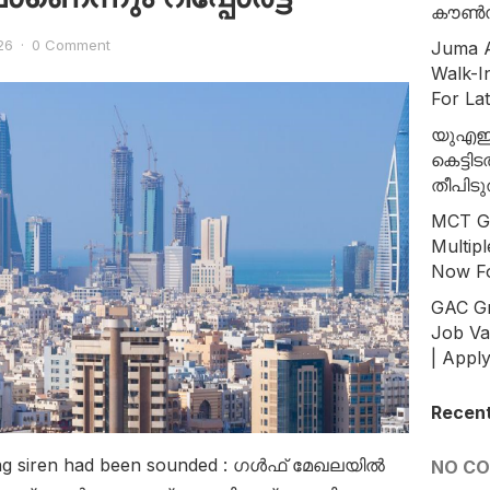
കൗൺസ
26
·
0 Comment
Juma A
Walk-I
For La
യുഎഇയ
കെട്ടി
തീപിടു
MCT Gr
Multip
Now Fo
GAC Gr
Job Va
| Appl
Recen
rning siren had been sounded : ഗൾഫ് മേഖലയിൽ
NO C