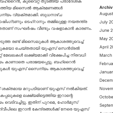
ബഹ്‌റൈൻ, കുവൈറ്റ് തുടങ്ങിയ പ്രാദേശിക
Archiv
 നടത്തിയ മിസൈൽ ആക്രമണങ്ങൾ
August
്യം വ്യക്തമാക്കി. ബുധനാഴ്ച
ഷിംഗ്ടണും ടെഹ്‌റാനും തമ്മിലുള്ള നയതന്ത്ര
July 2
്തതാണ് സംഘർഷം വീണ്ടും വഷളാകാൻ കാരണം.
June 
May 2
ുത്ത രണ്ട് മിസൈലുകൾ ആകാശത്തുവെച്ച്
April 
െടുകയോ ചെയ്തതായി യുഎസ് സെൻട്രൽ
റ് മേഖലകൾ ലക്ഷ്യമാക്കി വിക്ഷേപിച്ച നിരവധി
March
്യം കാണാതെ പരാജയപ്പെട്ടു. ബഹ്‌റൈൻ
Februa
ിസൈലുകൾ യുഎസ് സൈന്യം ആകാശത്തുവെച്ച്
Januar
Decem
്ക് ശക്തമായ മറുപടിയാണ് യുഎസ് നൽകിയത്.
Novem
പലുകളെ ലക്ഷ്യമിട്ടെത്തിയ ഇറാന്റെ
Octobe
ിവച്ചിട്ടു. ഇതിന് പുറമെ, ഹോർമുസ്
Septem
 ദ്വീപിലെ ഇറാൻ കേന്ദ്രങ്ങൾക്ക് നേരെ യുഎസ്