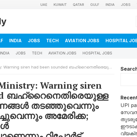
UAE
KUWAIT
QATAR
GULF
INDIA
JOBS
ly
LF
INDIA
JOBS
TECH
AVIATION JOBS
HOSPITAL JO
INDIA
JOBS
TECH
AVIATION JOBS
HOSPITAL JOBS
 ബഹ്‌റൈനെതിരെയുള്ള ഇറാന്റെ ആക്രമണങ്ങൾ തടഞ്ഞുവെന്നും കുവൈറ്റ് തിരിച്ചടിച്ചുവെന്നും അമേരിക്ക; സമാധാന ചർച്ചകൾ സ്തംഭനാവസ്ഥയിലാണെന്നും റിപ്പോർട്ട്
Searc
 Ministry: Warning siren
ded ബഹ്‌റൈനെതിരെയുള്ള
Recent
ണങ്ങൾ തടഞ്ഞുവെന്നും
UPI pa
സേവന
ിച്ചുവെന്നും അമേരിക്ക;
തുടരുമ
കൾ
ഈടാക്
െന്നും റിപ്പോർട്ട്
വ്യക്ത