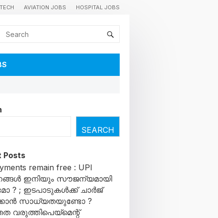
TECH
AVIATION JOBS
HOSPITAL JOBS
BS
h
SEARCH
 Posts
yments remain free : UPI
ങ്ങൾ ഇനിയും സൗജന്യമായി
ോ ? ; ഇടപാടുകൾക്ക് ചാർജ്
കാൻ സാധ്യതയുണ്ടോ ?
ത വരുത്തിപെയ്മെന്റ്