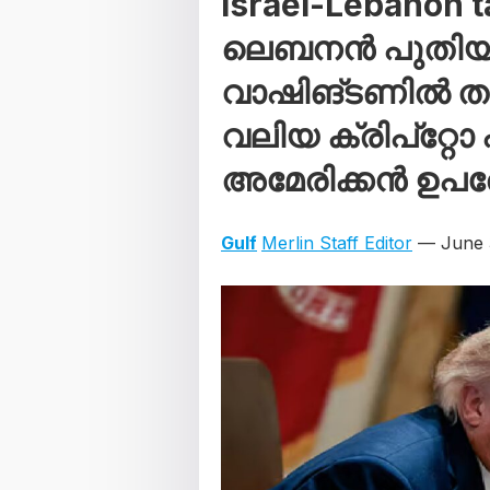
Israel-Lebanon 
ലെബനന്‍ പുതിയ ചര
വാഷിങ്ടണില്‍ തു
വലിയ ക്രിപ്‌റ്റോ
അമേരിക്കന്‍ ഉ
Gulf
Merlin Staff Editor
— June 3