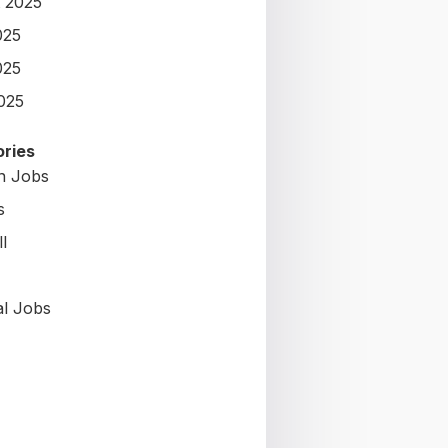
 2025
025
025
2025
ries
on Jobs
s
l
al Jobs