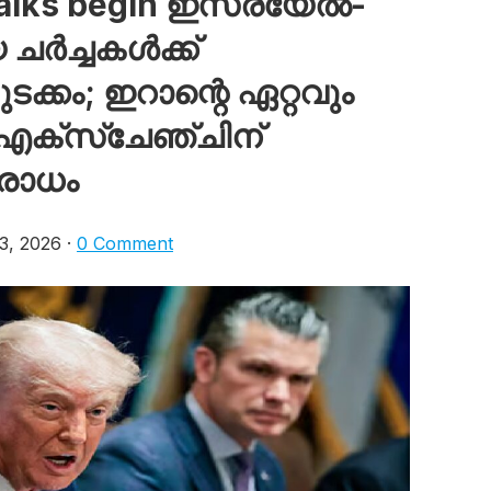
talks begin ഇസ്രയേല്‍-
്‍ച്ചകള്‍ക്ക്
ടക്കം; ഇറാന്റെ ഏറ്റവും
 എക്‌സ്‌ചേഞ്ചിന്
പരോധം
, 2026 ·
0 Comment