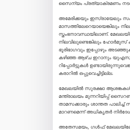
സൈന്യം പ്രത്യാക്രമണം നടത
അമേരിക്കയും ഇസ്രായേലും സംയുക
മാസത്തിലേറെയായെങ്കിലും നി
സ്തംഭനാവസ്ഥയിലാണ്. മേഖലയി
നിലവിലുണ്ടെങ്കിലും ഹോർമുസ് 
ഭൂരിഭാഗവും ഇപ്പോഴും അടഞ്ഞുക
കഴിഞ്ഞ ആഴ്ച ഇറാനും യുഎസു
റിപ്പോർട്ടുകൾ ഉണ്ടായിരുന്നു
കരാറിൽ ഒപ്പുവെച്ചിട്ടില്ല.
മേഖലയില്‍ സുരക്ഷാ ആശങ്കകള്‍ 
മന്ത്രാലയം മുന്നറിയിപ്പ് സൈറണ
താമസക്കാരും ശാന്തത പാലിച്ച് സ
മാറണമെന്ന് അധികൃതര്‍ നിര്‍ദേശി
അതേസമയം, ഗള്‍ഫ് മേഖലയിലേക്