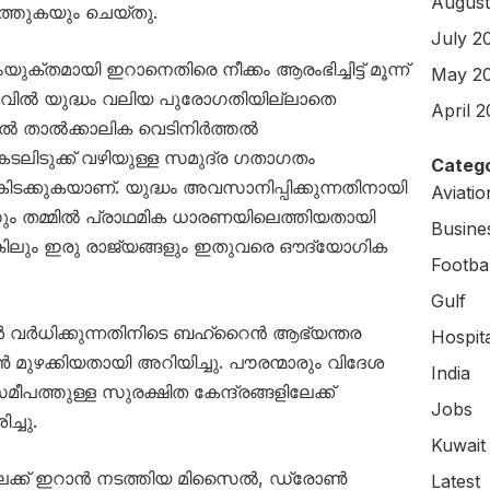
August
്തുകയും ചെയ്തു.
July 2
്തമായി ഇറാനെതിരെ നീക്കം ആരംഭിച്ചിട്ട് മൂന്ന്
May 2
ലവിൽ യുദ്ധം വലിയ പുരോഗതിയില്ലാതെ
April 
ൽ താൽക്കാലിക വെടിനിർത്തൽ
കടലിടുക്ക് വഴിയുള്ള സമുദ്ര ഗതാഗതം
Catego
ിടക്കുകയാണ്. യുദ്ധം അവസാനിപ്പിക്കുന്നതിനായി
Aviati
ം തമ്മിൽ പ്രാഥമിക ധാരണയിലെത്തിയതായി
Busine
വെങ്കിലും ഇരു രാജ്യങ്ങളും ഇതുവരെ ഔദ്യോഗിക
Footbal
Gulf
വര്‍ധിക്കുന്നതിനിടെ ബഹ്‌റൈന്‍ ആഭ്യന്തര
Hospit
്‍ മുഴക്കിയതായി അറിയിച്ചു. പൗരന്മാരും വിദേശ
India
മീപത്തുള്ള സുരക്ഷിത കേന്ദ്രങ്ങളിലേക്ക്
Jobs
ച്ചു.
Kuwait
ക് ഇറാന്‍ നടത്തിയ മിസൈല്‍, ഡ്രോണ്‍
Latest