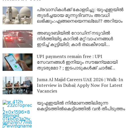
പ്രവാസികൾക്ക് കോളടിച്ചു: യുഎഇയിൽ
തുടർച്ചയായ മൂന്നുദിവസം അവധി
ലഭിക്കും:എങ്ങനെയെന്നല്ലേ?? അറിയാം
അബുദബിയിൽ റോഡിന് നടുവിൽ
നിർത്തിയിട്ട കാറിൽ മറ്റ് വാഹനങ്ങൾ
ഇടിച്ച് കൂട്ടിയിടി; കാർ തലകീഴായി
മറിഞ്ഞു, ഡ്രൈവർമാർക്ക്
മുന്നറിയിപ്പുമായി പൊലിസ്
UPI payments remain free : UPI
സേവനങ്ങൾ ഇനിയും സൗജന്യമായി
തുടരുമോ ? ; ഇടപാടുകൾക്ക് ചാർജ്
ഈടാക്കാൻ സാധ്യതയുണ്ടോ ?
വ്യക്തത വരുത്തിപെയ്മെന്റ്
Juma Al Majid Careers UAE 2026 | Walk-In
കൗൺസിൽ ഓഫ് ഇന്ത്യ
Interview in Dubai| Apply Now For Latest
Vacancies
യുഎഇയിൽ നിർമാണത്തിലിരുന്ന
കെട്ടിടത്തിൽകെട്ടിടത്തിൽ വൻ തീപിടുത്തം