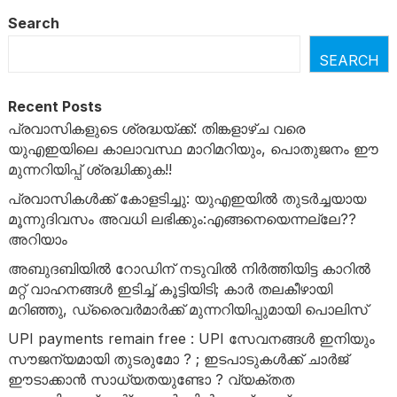
Search
SEARCH
Recent Posts
പ്രവാസികളുടെ ശ്രദ്ധയ്ക്ക്: തിങ്കളാഴ്ച വരെ
യുഎഇയിലെ കാലാവസ്ഥ മാറിമറിയും, പൊതുജനം ഈ
മുന്നറിയിപ്പ് ശ്രദ്ധിക്കുക!!
പ്രവാസികൾക്ക് കോളടിച്ചു: യുഎഇയിൽ തുടർച്ചയായ
മൂന്നുദിവസം അവധി ലഭിക്കും:എങ്ങനെയെന്നല്ലേ??
അറിയാം
അബുദബിയിൽ റോഡിന് നടുവിൽ നിർത്തിയിട്ട കാറിൽ
മറ്റ് വാഹനങ്ങൾ ഇടിച്ച് കൂട്ടിയിടി; കാർ തലകീഴായി
മറിഞ്ഞു, ഡ്രൈവർമാർക്ക് മുന്നറിയിപ്പുമായി പൊലിസ്
UPI payments remain free : UPI സേവനങ്ങൾ ഇനിയും
സൗജന്യമായി തുടരുമോ ? ; ഇടപാടുകൾക്ക് ചാർജ്
ഈടാക്കാൻ സാധ്യതയുണ്ടോ ? വ്യക്തത