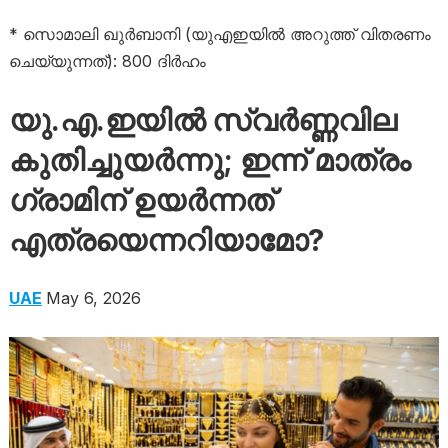
* സൊമാലി ഖുർബാനി (യുഎഇയിൽ അറുത്ത് വിതരണം
ചെയ്യുന്നത്): 800 ദിർഹം
യു.എ.ഇയിൽ സ്വർണ്ണവില
കുതിച്ചുയർന്നു; ഇന്ന് മാത്രം
ഗ്രാമിന് ഉയർന്നത്
എത്രയെന്നറിയാമോ?
UAE
May 6, 2026