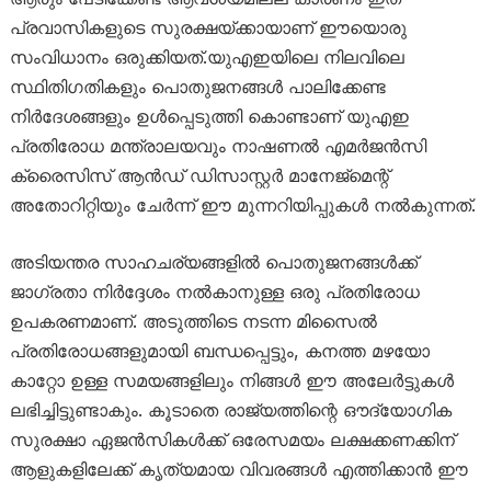
പ്രവാസികളുടെ സുരക്ഷയ്ക്കായാണ് ഈയൊരു
സംവിധാനം ഒരുക്കിയത്.യുഎഇയിലെ നിലവിലെ
സ്ഥിതിഗതികളും പൊതുജനങ്ങൾ പാലിക്കേണ്ട
നിർദേശങ്ങളും ഉൾപ്പെടുത്തി കൊണ്ടാണ് യുഎഇ
പ്രതിരോധ മന്ത്രാലയവും നാഷണൽ എമർജൻസി
ക്രൈസിസ് ആൻഡ് ഡിസാസ്റ്റർ മാനേജ്‌മെന്റ്
അതോറിറ്റിയും ചേർന്ന് ഈ മുന്നറിയിപ്പുകൾ നൽകുന്നത്.
അടിയന്തര സാഹചര്യങ്ങളിൽ പൊതുജനങ്ങൾക്ക്
ജാഗ്രതാ നിർദ്ദേശം നൽകാനുള്ള ഒരു പ്രതിരോധ
ഉപകരണമാണ്. അടുത്തിടെ നടന്ന മിസൈൽ
പ്രതിരോധങ്ങളുമായി ബന്ധപ്പെട്ടും, കനത്ത മഴയോ
കാറ്റോ ഉള്ള സമയങ്ങളിലും നിങ്ങൾ ഈ അലേർട്ടുകൾ
ലഭിച്ചിട്ടുണ്ടാകും. കൂടാതെ രാജ്യത്തിന്റെ ഔദ്യോഗിക
സുരക്ഷാ ഏജൻസികൾക്ക് ഒരേസമയം ലക്ഷക്കണക്കിന്
ആളുകളിലേക്ക് കൃത്യമായ വിവരങ്ങൾ എത്തിക്കാൻ ഈ