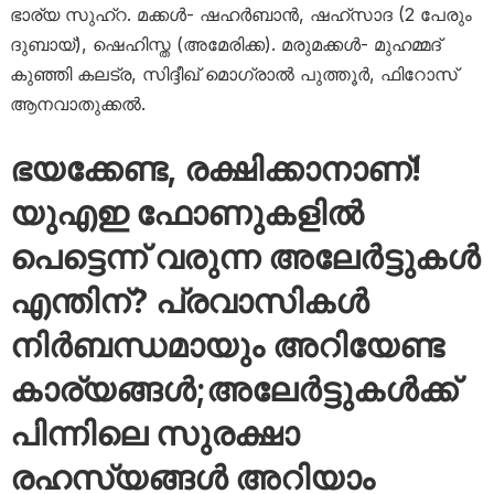
ഭാര്യ സുഹ്റ. മക്കൾ- ഷഹർബാൻ, ഷഹ്സാദ (2 പേരും
ദുബായ്), ഷെഹിസ്ത (അമേരിക്ക). മരുമക്കൾ- മുഹമ്മദ്
കുഞ്ഞി കലട്ര, സിദ്ദീഖ് മൊഗ്രാൽ പുത്തൂർ, ഫിറോസ്
ആനവാതുക്കൽ.
ഭയക്കേണ്ട, രക്ഷിക്കാനാണ്!
യുഎഇ ഫോണുകളിൽ
പെട്ടെന്ന് വരുന്ന അലേർട്ടുകൾ
എന്തിന്? പ്രവാസികൾ
നിർബന്ധമായും അറിയേണ്ട
കാര്യങ്ങൾ;അലേർട്ടുകൾക്ക്
പിന്നിലെ സുരക്ഷാ
രഹസ്യങ്ങൾ അറിയാം