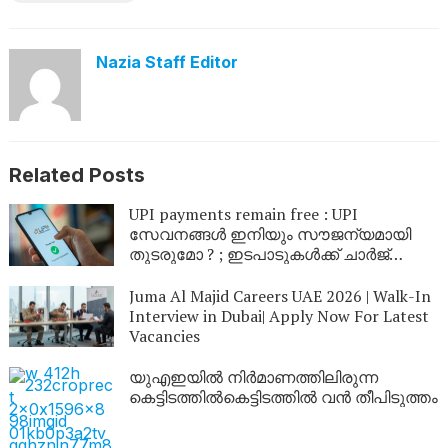
Nazia Staff Editor
Related Posts
UPI payments remain free : UPI
സേവനങ്ങൾ ഇനിയും സൗജന്യമായി
തുടരുമോ ? ; ഇടപാടുകൾക്ക് ചാർജ്
ഈടാക്കാൻ സാധ്യതയുണ്ടോ ?
വ്യക്തത വരുത്തിപെയ്മെന്റ്
Juma Al Majid Careers UAE 2026 | Walk-In
കൗൺസിൽ ഓഫ് ഇന്ത്യ
Interview in Dubai| Apply Now For Latest
Vacancies
യുഎഇയിൽ നിർമാണത്തിലിരുന്ന
കെട്ടിടത്തിൽകെട്ടിടത്തിൽ വൻ തീപിടുത്തം