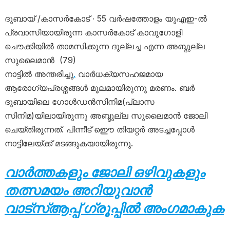
ദുബായ് /കാസർകോട് ∙ 55 വർഷത്തോളം യുഎഇ-ൽ
പ്രവാസിയായിരുന്ന കാസർകോട് കാവുഗോളി
ചൌക്കിയിൽ താമസിക്കുന്ന ദുല്ലച്ച എന്ന അബ്ദുല്ല
സുലൈമാൻ (79)
നാട്ടിൽ അന്തരിച്ചു
.
വാർധക്യസഹജമായ
ആരോഗ്യപ്രശ്നങ്ങൾ മൂലമായിരുന്നു മരണം. ബർ
ദുബായിലെ ഗോൾഡൻസിനിമ(പ്ലാസ
സിനിമ)യിലായിരുന്നു അബ്ദുല്ല സുലൈമാൻ ജോലി
ചെയ്തിരുന്നത്. പിന്നീട് ഇൌ തിയറ്റർ അടച്ചപ്പോൾ
നാട്ടിലേയ്ക്ക് മടങ്ങുകയായിരുന്നു.
വാർത്തകളും ജോലി ഒഴിവുകളും
തത്സമയം അറിയുവാൻ
വാട്സ്ആപ്പ് ഗ്രൂപ്പിൽ അംഗമാകുക