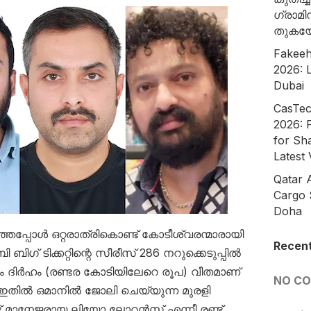
ഗ്രാമി
തുകയ
Fakeeh
2026: L
Dubai
CasTec
2026: 
for Sh
Latest
Qatar 
Cargo 
Doha
പ്പോൾ ഒറ്റരാത്രികൊണ്ട് കോടീശ്വരന്മാരായി
Recen
് ടിക്കറ്റിന്റെ സീരീസ് 286 നറുക്കെടുപ്പിൽ
ം ദിർഹം (രണ്ടര കോടിയിലേറെ രൂപ) വീതമാണ്
NO C
ത്. ഇതിൽ ഒമാനിൽ ജോലി ചെയ്യുന്ന മുരളി
് മാനേജരായ ലിയോ ലോറൻസ് എന്നീ രണ്ട്