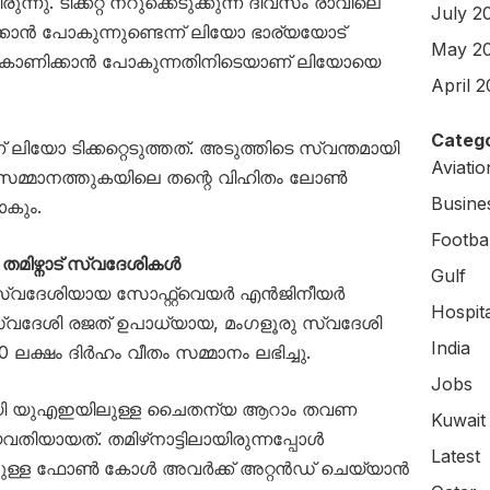
നു. ടിക്കറ്റ് നറുക്കെടുക്കുന്ന ദിവസം രാവിലെ
July 2
്കാൻ പോകുന്നുണ്ടെന്ന് ലിയോ ഭാര്യയോട്
May 2
െ കാണിക്കാൻ പോകുന്നതിനിടെയാണ് ലിയോയെ
April 
Catego
ിയോ ടിക്കറ്റെടുത്തത്. അടുത്തിടെ സ്വന്തമായി
Aviati
ക് സമ്മാനത്തുകയിലെ തന്റെ വിഹിതം ലോൺ
Busine
ാകും.
Footbal
തമിഴ്നാട് സ്വദേശികൾ
Gulf
് സ്വദേശിയായ സോഫ്റ്റ്‌വെയർ എൻജിനീയർ
Hospit
വദേശി രജത് ഉപാധ്യായ, മംഗളൂരു സ്വദേശി
India
ലക്ഷം ദിർഹം വീതം സമ്മാനം ലഭിച്ചു.
Jobs
ായി യുഎഇയിലുള്ള ചൈതന്യ ആറാം തവണ
Kuwait
യവതിയായത്. തമിഴ്‌നാട്ടിലായിരുന്നപ്പോൾ
Latest
്ടുള്ള ഫോൺ കോൾ അവർക്ക് അറ്റൻഡ് ചെയ്യാൻ