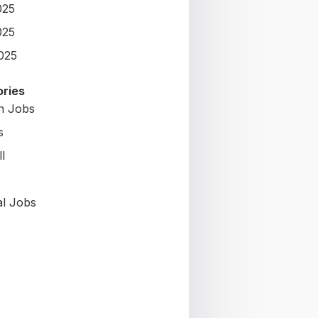
025
025
2025
ries
on Jobs
s
l
al Jobs