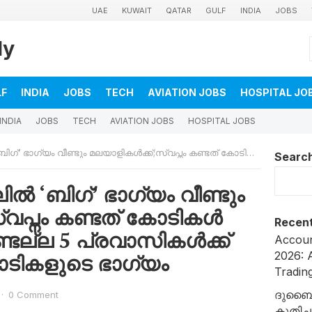
UAE
KUWAIT
QATAR
GULF
INDIA
JOBS
ly
LF
INDIA
JOBS
TECH
AVIATION JOBS
HOSPITAL JO
INDIA
JOBS
TECH
AVIATION JOBS
HOSPITAL JOBS
ളികൾക്ക്;സ്വപ്നം കണ്ടത് കോടികൾ ആയി; ഒന്നല്ല രണ്ടല്ല 5 പ്രവാസികൾക്ക് ബിഗ് ടിക്കറ്റിൽ കോടികളുടെ ഭാഗ്യം
Searc
‘ബിഗ്’ ഭാഗ്യം വീണ്ടും
്വപ്നം കണ്ടത് കോടികൾ
Recent
്ടല്ല 5 പ്രവാസികൾക്ക്
Accoun
2026: A
കോടികളുടെ ഭാഗ്യം
Tradin
ദുബൈ
·
0 Comment
കുതിച്