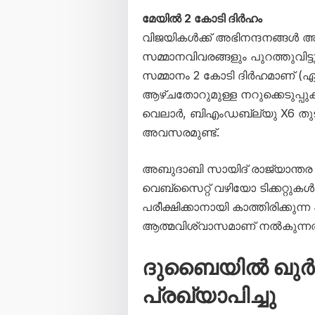
മേയിൽ 2 കോടി ദിർഹം
വിജയികൾക്ക് അഭിനന്ദനങ്ങൾ അറി
സമ്മാനവിവരങ്ങളും പുറത്തുവിട്ടു
സമ്മാനം 2 കോടി ദിർഹമാണ് (
ആഴ്ചതോറുമുള്ള നറുക്കെടുപ്പു
വെലാർ, ബിഎംഡബ്ല്യു X6 തു
അവസരമുണ്ട്.
അബുദാബി സായിദ് രാജ്യാന്തര
വെബ്സൈറ്റ് വഴിയോ ടിക്കറ്റുകൾ
പരീക്ഷിക്കാനായി കാത്തിരിക്
ആത്മവിശ്വാസമാണ് നൽകുന്നത
ദുബൈയിൽ ഖുർബ
പ്രഖ്യാപിച്ചു