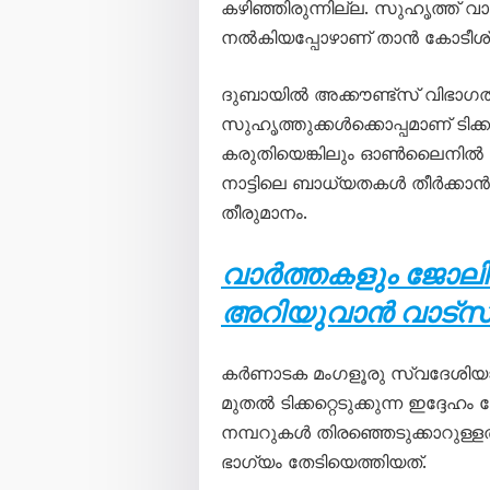
കഴിഞ്ഞിരുന്നില്ല. സുഹൃത്ത് വാ
നൽകിയപ്പോഴാണ് താൻ കോടീശ
ദുബായിൽ അക്കൗണ്ട്സ് വിഭാഗത
സുഹൃത്തുക്കൾക്കൊപ്പമാണ് ടിക
കരുതിയെങ്കിലും ഓൺലൈനിൽ 
നാട്ടിലെ ബാധ്യതകൾ തീർക്കാ
തീരുമാനം.
വാർത്തകളും ജോലി
അറിയുവാൻ വാട്സ്ആ
കർണാടക മംഗളൂരു സ്വദേശിയായ
മുതൽ ടിക്കറ്റെടുക്കുന്ന ഇദ്
നമ്പറുകൾ തിരഞ്ഞെടുക്കാറുള്ളത
ഭാഗ്യം തേടിയെത്തിയത്.