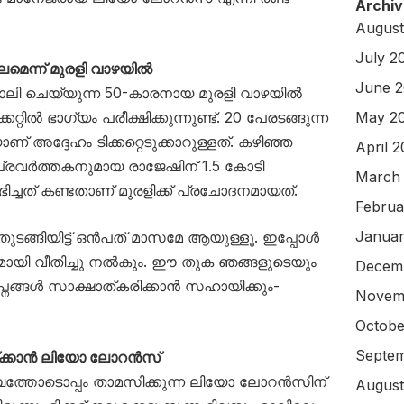
Archiv
August
July 2
ഫലമെന്ന് മുരളി വാഴയിൽ
June 
ി ചെയ്യുന്ന 50-കാരനായ മുരളി വാഴയിൽ
റ്റിൽ ഭാഗ്യം പരീക്ഷിക്കുന്നുണ്ട്. 20 പേരടങ്ങുന്ന
May 2
ണ് അദ്ദേഹം ടിക്കറ്റെടുക്കാറുള്ളത്. കഴിഞ്ഞ
April 
രവർത്തകനുമായ രാജേഷിന് 1.5 കോടി
March
ിച്ചത് കണ്ടതാണ് മുരളിക്ക് പ്രചോദനമായത്.
Februa
Januar
ൻ തുടങ്ങിയിട്ട് ഒൻപത് മാസമേ ആയുള്ളൂ. ഇപ്പോൾ
കുമായി വീതിച്ചു നൽകും. ഈ തുക ഞങ്ങളുടെയും
Decem
്നങ്ങൾ സാക്ഷാത്കരിക്കാൻ സഹായിക്കും-
Novem
Octobe
Septem
റയ്ക്കാൻ ലിയോ ലോറൻസ്
ത്തോടൊപ്പം താമസിക്കുന്ന ലിയോ ലോറൻസിന്
August