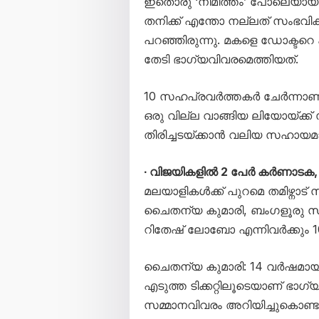
ഇതൊരു ‘നിമിത്തം’ പോലെയായിരുന്
തനിക്ക് എന്തോ നല്ലത് സംഭവിക
പറഞ്ഞിരുന്നു. മകളെ ഡോക്ടറ
തേടി ഭാഗ്യവിവരമെത്തിയത്.
10 സഹപ്രവർത്തകർ ചേർന്നാണ് ല
ഒരു വില്ല വാങ്ങിയ ലിയോയ്ക്
തിരിച്ചടയ്ക്കാൻ വലിയ സഹായമ
∙ വിജയികളിൽ 2 പേർ കർണാടക, 
മലയാളികൾക്ക് പുറമെ തമിഴ്നാട
ചൈതന്യ കുമാരി, ബംഗളൂരു സ്
റിതേഷ് ലോബോ എന്നിവർക്കും 10 
ചൈതന്യ കുമാരി: 14 വർഷമ
എടുത്ത ടിക്കറ്റിലൂടെയാണ് ഭാഗ്
സമ്മാനവിവരം അറിയിച്ചുകൊണ