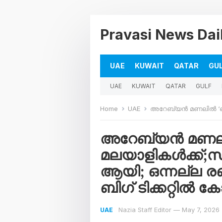
Pravasi News Dai
UAE
KUWAIT
QATAR
GU
UAE
KUWAIT
QATAR
GULF
Home
UAE
അറേബ്യൻ മണലിൽ ‘ബിഗ്’ ഭാഗ്യം വീണ്ടും മലയാ
അറേബ്യൻ മണലിൽ 
മലയാളികൾക്ക്;സ
ആയി; ഒന്നല്ല രണ
ബിഗ് ടിക്കറ്റിൽ 
Nazia Staff Editor
—
May 7, 2026
UAE