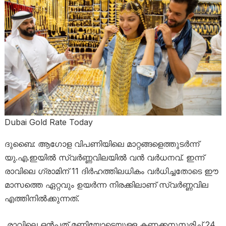
Dubai Gold Rate Today
ദുബൈ: ആഗോള വിപണിയിലെ മാറ്റങ്ങളെത്തുടർന്ന്
യു.എ.ഇയിൽ സ്വർണ്ണവിലയിൽ വൻ വർധനവ്. ഇന്ന്
രാവിലെ ഗ്രാമിന് 11 ദിർഹത്തിലധികം വർധിച്ചതോടെ ഈ
മാസത്തെ ഏറ്റവും ഉയർന്ന നിരക്കിലാണ് സ്വർണ്ണവില
എത്തിനിൽക്കുന്നത്.
രാവിലെ ഒൻപത് മണിയോടെയുള്ള കണക്കനുസരിച്ച് 24