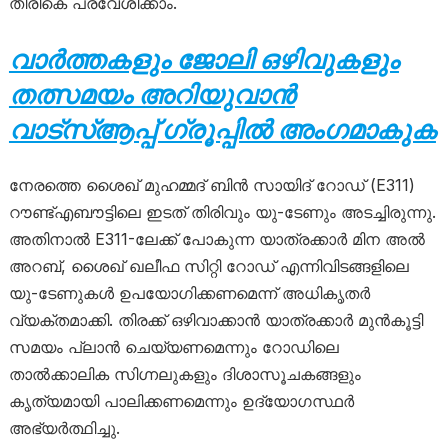
തിരികെ പ്രവേശിക്കാം.
വാർത്തകളും ജോലി ഒഴിവുകളും
തത്സമയം അറിയുവാൻ
വാട്സ്ആപ്പ് ഗ്രൂപ്പിൽ അംഗമാകുക
നേരത്തെ ശൈഖ് മുഹമ്മദ് ബിൻ സായിദ് റോഡ് (E311)
റൗണ്ട്എബൗട്ടിലെ ഇടത് തിരിവും യു-ടേണും അടച്ചിരുന്നു.
അതിനാൽ E311-ലേക്ക് പോകുന്ന യാത്രക്കാർ മിന അൽ
അറബ്, ശൈഖ് ഖലീഫ സിറ്റി റോഡ് എന്നിവിടങ്ങളിലെ
യു-ടേണുകൾ ഉപയോഗിക്കണമെന്ന് അധികൃതർ
വ്യക്തമാക്കി. തിരക്ക് ഒഴിവാക്കാൻ യാത്രക്കാർ മുൻകൂട്ടി
സമയം പ്ലാൻ ചെയ്യണമെന്നും റോഡിലെ
താൽക്കാലിക സിഗ്നലുകളും ദിശാസൂചകങ്ങളും
കൃത്യമായി പാലിക്കണമെന്നും ഉദ്യോഗസ്ഥർ
അഭ്യർത്ഥിച്ചു.