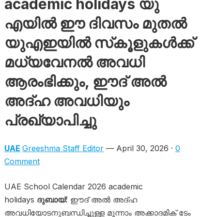
academic holidays യു
എയിൽ ഈ ദിവസം മുതൽ
യുഎഇയിൽ സ്‌കൂളുകൾക്ക്
മധ്യവേനൽ അവധി
ആരംഭിക്കും, ഈദ് അൽ
അദ്ഹ അവധിയും
പ്രഖ്യാപിച്ചു
UAE
Greeshma Staff Editor
— April 30, 2026 ·
0
Comment
UAE School Calendar 2026 academic
holidays
ദുബായ്:
ഈദ് അൽ അദ്ഹ
അവധിയോടനുബന്ധിച്ചുള്ള മൂന്നാം അക്കാദമിക് ടേം