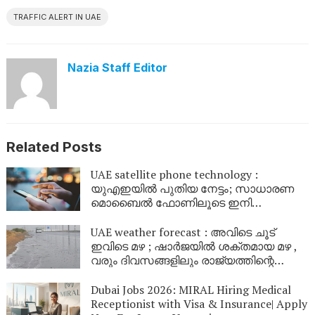
TRAFFIC ALERT IN UAE
Nazia Staff Editor
Related Posts
UAE satellite phone technology :
യുഎഇയിൽ പുതിയ നേട്ടം; സാധാരണ
മൊബൈൽ ഫോണിലൂടെ ഇനി
ഉപഗ്രഹങ്ങളിലേക്ക് നേരിട്ട് സന്ദേശം
കൈമാറാം
UAE weather forecast : അവിടെ ചൂട്
ഇവിടെ മഴ ; ഷാർജയിൽ ശക്തമായ മഴ ,
വരും ദിവസങ്ങളിലും രാജ്യത്തിന്റെ
വിവിധ ഭാഗങ്ങളിൽ മഴയ്ക്കും കാറ്റിനും
സാധ്യത
Dubai Jobs 2026: MIRAL Hiring Medical
Receptionist with Visa & Insurance| Apply