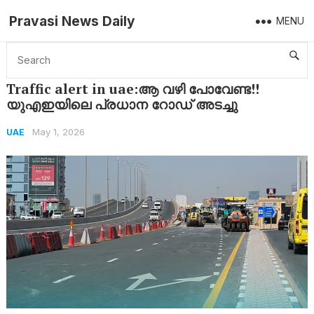
Pravasi News Daily
MENU
Home
UAE
Traffic alert in uae:ആ വഴി പോവേണ്ട!! യുഎഇയിലെ പ്രധാന റോഡ് അടച്ചു
Traffic alert in uae:ആ വഴി പോവേണ്ട!!
യുഎഇയിലെ പ്രധാന റോഡ് അടച്ചു
May 1, 2026
UAE