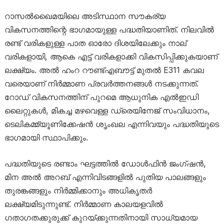
റാസൽഖൈമയിലെ അടിസ്ഥാന സൗകര്യ
വികസനത്തിന്റെ ഭാഗമായുള്ള പദ്ധതിയാണിത്. നിലവിൽ
രണ്ട് വരികളുള്ള പാത ഓരോ ദിശയിലേക്കും നാല്
വരികളായി, ആകെ എട്ട് വരികളാക്കി വികസിപ്പിക്കുകയാണ്
ലക്ഷ്യം. അൽ ഹംറ റൗണ്ട്എബൗട്ട് മുതൽ E311 കവല
വരെയാണ് നിർമ്മാണ പ്രവർത്തനങ്ങൾ നടക്കുന്നത്.
റോഡ് വികസനത്തിന് പുറമെ ആധുനിക എൽഇഡി
ലൈറ്റുകൾ, മികച്ച മഴവെള്ള ഡ്രെയിനേജ് സംവിധാനം,
ടെലികമ്മ്യൂണിക്കേഷൻ ശൃംഖല എന്നിവയും പദ്ധതിയുടെ
ഭാഗമായി സ്ഥാപിക്കും.
പദ്ധതിയുടെ രണ്ടാം ഘട്ടത്തിൽ ഡോൾഫിൻ ജംഗ്ഷൻ,
മിന അൽ അറബ് എന്നിവിടങ്ങളിൽ പുതിയ പാലങ്ങളും
തുരങ്കങ്ങളും നിർമ്മിക്കാനും അധികൃതർ
ലക്ഷ്യമിടുന്നുണ്ട്. നിർമ്മാണ കാലയളവിൽ
ഗതാഗതക്കുരുക്ക് കുറയ്ക്കുന്നതിനായി സാധ്യമായ