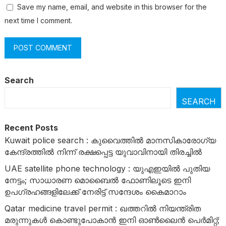
Save my name, email, and website in this browser for the
next time I comment.
Search
SEARCH
Recent Posts
Kuwait police search : കുവൈത്തിൽ മാനസികാരോഗ്യ
കേന്ദ്രത്തിൽ നിന്ന് രക്ഷപ്പെട്ട യുവാവിനായി തിരച്ചിൽ
UAE satellite phone technology : യുഎഇയിൽ പുതിയ
നേട്ടം; സാധാരണ മൊബൈൽ ഫോണിലൂടെ ഇനി
ഉപഗ്രഹങ്ങളിലേക്ക് നേരിട്ട് സന്ദേശം കൈമാറാം
Qatar medicine travel permit : ഖത്തറിൽ നിയന്ത്രിത
മരുന്നുകൾ കൊണ്ടുപോകാൻ ഇനി ഓൺലൈൻ പെർമിറ്റ്;