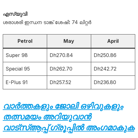
എസ്‌യുവി
ശരാശരി ഇന്ധന ടാങ്ക് ശേഷി: 74 ലിറ്റർ
Petrol
May
April
Super 98
Dh270.84
Dh250.86
Special 95
Dh262.70
Dh242.72
E-Plus 91
Dh257.52
Dh236.80
വാർത്തകളും ജോലി ഒഴിവുകളും
തത്സമയം അറിയുവാൻ
വാട്സ്ആപ്പ് ഗ്രൂപ്പിൽ അംഗമാകുക