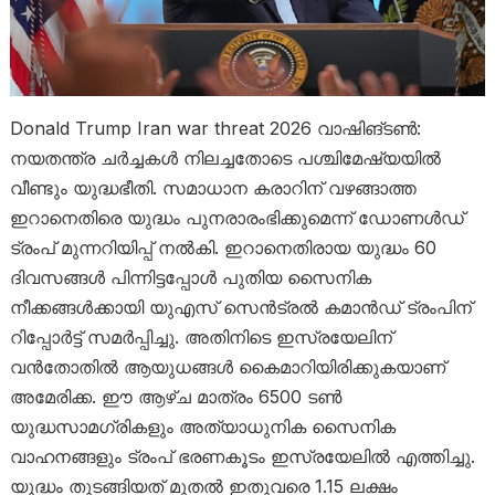
Donald Trump Iran war threat 2026 വാഷിങ്ടണ്‍:
നയതന്ത്ര ചർച്ചകൾ നിലച്ചതോടെ പശ്ചിമേഷ്യയിൽ
വീണ്ടും യുദ്ധഭീതി. സമാധാന കരാറിന് വഴങ്ങാത്ത
ഇറാനെതിരെ യുദ്ധം പുനരാരംഭിക്കുമെന്ന് ഡോണൾഡ്
ട്രംപ് മുന്നറിയിപ്പ് നൽകി. ഇറാനെതിരായ യുദ്ധം 60
ദിവസങ്ങൾ പിന്നിട്ടപ്പോൾ പുതിയ സൈനിക
നീക്കങ്ങൾക്കായി യുഎസ് സെൻട്രൽ കമാൻഡ് ട്രംപിന്
റിപ്പോർട്ട് സമർപ്പിച്ചു. അതിനിടെ ഇസ്രയേലിന്
വൻതോതിൽ ആയുധങ്ങൾ കൈമാറിയിരിക്കുകയാണ്
അമേരിക്ക. ഈ ആഴ്ച മാത്രം 6500 ടൺ
യുദ്ധസാമഗ്രികളും അത്യാധുനിക സൈനിക
വാഹനങ്ങളും ട്രംപ് ഭരണകൂടം ഇസ്രയേലിൽ എത്തിച്ചു.
യുദ്ധം തുടങ്ങിയത് മുതൽ ഇതുവരെ 1.15 ലക്ഷം