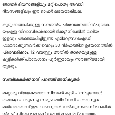
ഞായർ ദിവസങ്ങളിലും മറ്റ് പൊതു അവധി
ദിവസങ്ങളിലും ഈ ഓഫർ ലഭ്യമാകില്ല.
കുടുംബങ്ങൾക്കുള്ള സൗജന്യ പ്രവേശനത്തിന് പുറമെ,
യുഎഇ നിവാസികൾക്കായി ടിക്കറ്റ് നിരക്കിൽ വലിയ
ഇളവും പ്രഖ്യാപിച്ചിട്ടുണ്ട്. എമിറേറ്റ്‌സ് ഐഡി
ഹാജരാക്കുന്നവർക്ക് വെറും 30 ദിർഹത്തിന് ഉദ്യാനത്തിൽ
പ്രവേശിക്കാം. 12 വയസ്സും അതിൽ താഴെയുമുള്ള
കുട്ടികൾക്ക് പ്രവേശനം പൂർണ്ണമായും സൗജന്യമായി
തുടരും.
സന്ദർശകർക്ക് നന്ദി പറഞ്ഞ് അധികൃതർ
മറ്റൊരു വിജയകരമായ സീസൺ കൂടി പിന്നിടുമ്പോൾ
തങ്ങളെ പിന്തുണച്ച സമൂഹത്തിന് നന്ദി പറയാനുള്ള
മാർഗമായാണ് ഈ ഓഫറുകൾ നൽകുന്നതെന്ന് മിറക്കിൾ
ഗ്രൂപ്പ് സിഇഒ മുഹമ്മദ് സഹർ ഹമ്മദിഹ് പറഞ്ഞു.