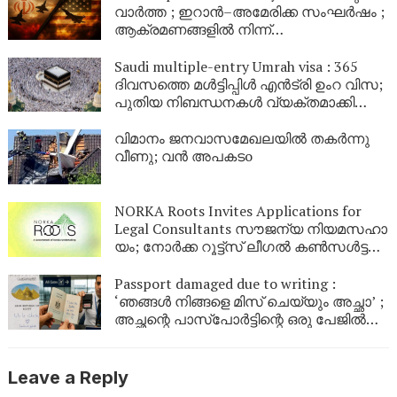
വാർത്ത ; ഇറാൻ–അമേരിക്ക സംഘർഷം ;
ആക്രമണങ്ങളിൽ നിന്ന്
പിൻവാങ്ങിയതായി ഇറാൻ; ചർച്ചകളിൽ
പ്രതീക്ഷ
Saudi multiple-entry Umrah visa : 365
ദിവസത്തെ മൾട്ടിപ്പിൾ എൻട്രി ഉംറ വിസ;
പുതിയ നിബന്ധനകൾ വ്യക്തമാക്കി
സൗദി
വിമാനം ജനവാസമേഖലയിൽ തകർന്നു
വീണു; വൻ അപകടo
NORKA Roots Invites Applications for
Legal Consultants സൗ​ജ​ന്യ നി​യ​മ​സ​ഹാ​
യം; നോ​ർ​ക്ക റൂ​ട്ട്സ് ലീ​ഗ​ൽ ക​ൺ​സ​ൾ​ട്ട​ന്റു​
മാ​രെ ക്ഷ​ണി​ക്കു​ന്നു
Passport damaged due to writing :
‘ഞങ്ങൾ നിങ്ങളെ മിസ് ചെയ്യും അച്ഛാ’ ;
അച്ഛന്റെ പാസ്പോർട്ടിന്റെ ഒരു പേജിൽ
മകൾ ഇങ്ങെനെ എഴുതി ; പിതാവിന്റെ
യാത്ര തടഞ്ഞ് വിമാനത്താവളം
അധികൃതർ
Leave a Reply