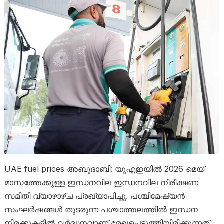
UAE fuel prices അബുദാബി: യുഎഇയിൽ 2026 മെയ്
മാസത്തേക്കുള്ള ഇന്ധനവില ഇന്ധനവില നിരീക്ഷണ
സമിതി വ്യാഴാഴ്ച പ്രഖ്യാപിച്ചു. പശ്ചിമേഷ്യൻ
സംഘർഷങ്ങൾ തുടരുന്ന പശ്ചാത്തലത്തിൽ ഇന്ധന
നിരക്കുകളിൽ വർദ്ധനവാണ് രേഖപ്പെടുത്തിയിരിക്കുന്നത്.