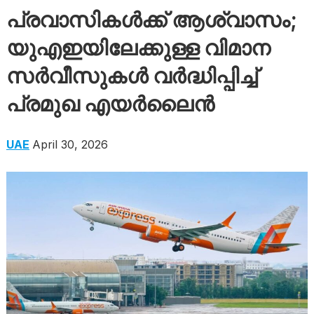
പ്രവാസികൾക്ക് ആശ്വാസം;
യുഎഇയിലേക്കുള്ള വിമാന
സർവീസുകൾ വർദ്ധിപ്പിച്ച്
പ്രമുഖ എയർലൈൻ
UAE
April 30, 2026