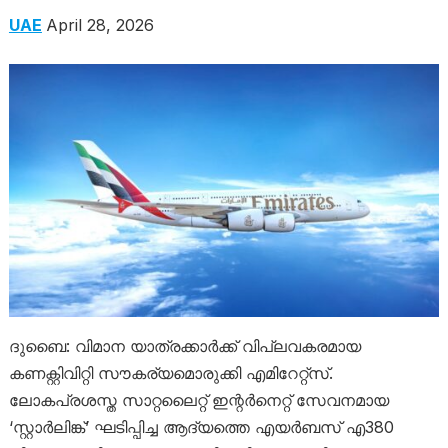
UAE
April 28, 2026
ദുബൈ: വിമാന യാത്രക്കാർക്ക് വിപ്ലവകരമായ
കണക്റ്റിവിറ്റി സൗകര്യമൊരുക്കി എമിറേറ്റ്‌സ്.
ലോകപ്രശസ്ത സാറ്റലൈറ്റ് ഇന്റർനെറ്റ് സേവനമായ
‘സ്റ്റാർലിങ്ക്’ ഘടിപ്പിച്ച ആദ്യത്തെ എയർബസ് എ380