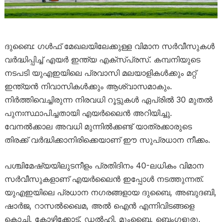
ദുബൈ: ഗൾഫ് മേഖലയിലേക്കുള്ള വിമാന സർവീസുകൾ
വർദ്ധിപ്പിച്ച് എയർ ഇന്ത്യ എക്സ്പ്രസ്. കമ്പനിയുടെ
നടപടി യുഎഇയിലെ പ്രവാസി മലയാളികൾക്കും മറ്റ്
ഇന്ത്യൻ നിവാസികൾക്കും ആശ്വാസമാകും.
നിർത്തിവെച്ചിരുന്ന നിരവധി റൂട്ടുകൾ ഏപ്രിൽ 30 മുതൽ
പുനഃസ്ഥാപിച്ചതായി എയർലൈൻ അറിയിച്ചു.
വേനൽക്കാല അവധി മുന്നിൽക്കണ്ട് യാത്രക്കാരുടെ
തിരക്ക് വർദ്ധിക്കാനിരിക്കെയാണ് ഈ സുപ്രധാന നീക്കം.
പശ്ചിമേഷ്യയിലുടനീളം പ്രതിദിനം 40-ലധികം വിമാന
സർവീസുകളാണ് എയർലൈൻ ഇപ്പോൾ നടത്തുന്നത്.
യുഎഇയിലെ പ്രധാന നഗരങ്ങളായ ദുബൈ, അബുദബി,
ഷാർജ, റാസൽഖൈമ, അൽ ഐൻ എന്നിവിടങ്ങളെ
കൊച്ചി, കോഴിക്കോട്, ഡൽഹി, മുംബൈ, ബെംഗളൂരു,