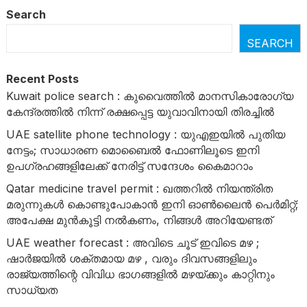
Search
SEARCH
Recent Posts
Kuwait police search : കുവൈത്തിൽ മാനസികാരോഗ്യ
കേന്ദ്രത്തിൽ നിന്ന് രക്ഷപ്പെട്ട യുവാവിനായി തിരച്ചിൽ
UAE satellite phone technology : യുഎഇയിൽ പുതിയ
നേട്ടം; സാധാരണ മൊബൈൽ ഫോണിലൂടെ ഇനി
ഉപഗ്രഹങ്ങളിലേക്ക് നേരിട്ട് സന്ദേശം കൈമാറാം
Qatar medicine travel permit : ഖത്തറിൽ നിയന്ത്രിത
മരുന്നുകൾ കൊണ്ടുപോകാൻ ഇനി ഓൺലൈൻ പെർമിറ്റ്;
അപേക്ഷ മുൻകൂട്ടി നൽകണം, നിങ്ങൾ അറിയേണ്ടത്
UAE weather forecast : അവിടെ ചൂട് ഇവിടെ മഴ ;
ഷാർജയിൽ ശക്തമായ മഴ , വരും ദിവസങ്ങളിലും
രാജ്യത്തിന്റെ വിവിധ ഭാഗങ്ങളിൽ മഴയ്ക്കും കാറ്റിനും
സാധ്യത