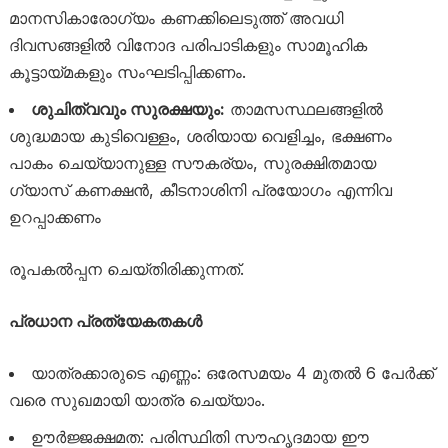
മാനസികാരോഗ്യം കണക്കിലെടുത്ത് അവധി
ദിവസങ്ങളിൽ വിനോദ പരിപാടികളും സാമൂഹിക
കൂട്ടായ്മകളും സംഘടിപ്പിക്കണം.
ശുചിത്വവും സുരക്ഷയും:
താമസസ്ഥലങ്ങളിൽ
ശുദ്ധമായ കുടിവെള്ളം, ശരിയായ വെളിച്ചം, ഭക്ഷണം
പാകം ചെയ്യാനുള്ള സൗകര്യം, സുരക്ഷിതമായ
ഗ്യാസ് കണക്ഷൻ, കീടനാശിനി പ്രയോഗം എന്നിവ
ഉറപ്പാക്കണം
രൂപകൽപ്പന ചെയ്തിരിക്കുന്നത്.
പ്രധാന പ്രത്യേകതകൾ
യാത്രക്കാരുടെ എണ്ണം: ഒരേസമയം 4 മുതൽ 6 പേർക്ക്
വരെ സുഖമായി യാത്ര ചെയ്യാം.
ഊർജ്ജക്ഷമത: പരിസ്ഥിതി സൗഹൃദമായ ഈ