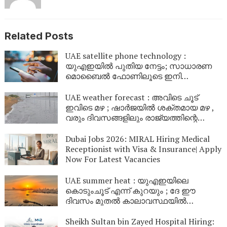
Related Posts
UAE satellite phone technology :
യുഎഇയിൽ പുതിയ നേട്ടം; സാധാരണ
മൊബൈൽ ഫോണിലൂടെ ഇനി
ഉപഗ്രഹങ്ങളിലേക്ക് നേരിട്ട് സന്ദേശം
കൈമാറാം
UAE weather forecast : അവിടെ ചൂട്
ഇവിടെ മഴ ; ഷാർജയിൽ ശക്തമായ മഴ ,
വരും ദിവസങ്ങളിലും രാജ്യത്തിന്റെ
വിവിധ ഭാഗങ്ങളിൽ മഴയ്ക്കും കാറ്റിനും
സാധ്യത
Dubai Jobs 2026: MIRAL Hiring Medical
Receptionist with Visa & Insurance| Apply
Now For Latest Vacancies
UAE summer heat : യുഎഇയിലെ
കൊടുംചൂട് എന്ന് കുറയും ; ദേ ഈ
ദിവസം മുതൽ കാലാവസ്ഥയിൽ
മാറ്റമുണ്ടാകും
Sheikh Sultan bin Zayed Hospital Hiring: