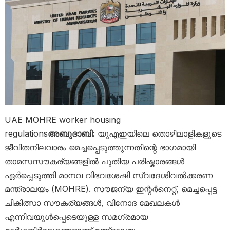
UAE MOHRE worker housing
regulations
അബുദാബി:
യുഎഇയിലെ തൊഴിലാളികളുടെ
ജീവിതനിലവാരം മെച്ചപ്പെടുത്തുന്നതിന്റെ ഭാഗമായി
താമസസൗകര്യങ്ങളിൽ പുതിയ പരിഷ്കാരങ്ങൾ
ഏർപ്പെടുത്തി മാനവ വിഭവശേഷി സ്വദേശിവൽക്കരണ
മന്ത്രാലയം (MOHRE). സൗജന്യ ഇന്റർനെറ്റ്, മെച്ചപ്പെട്ട
ചികിത്സാ സൗകര്യങ്ങൾ, വിനോദ മേഖലകൾ
എന്നിവയുൾപ്പെടെയുള്ള സമഗ്രമായ