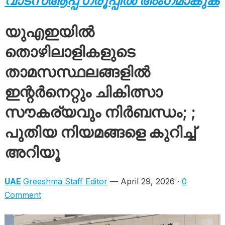
വാട്സ്ആപ്പ് ഗ്രൂപ്പിൽ അംഗമാകുക
യുഎഇയിൽ
തൊഴിലാളികളുടെ
താമസസ്ഥലങ്ങളിൽ
ഇന്റർനെറ്റും ചികിത്സാ
സൗകര്യവും നിർബന്ധം; ;
പുതിയ നിയമങ്ങളെ കുറിച്ച്
അറിയൂ
UAE
Greeshma Staff Editor
— April 29, 2026 ·
0
Comment