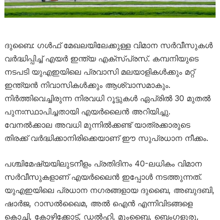
ദുബൈ: ഗൾഫ് മേഖലയിലേക്കുള്ള വിമാന സർവീസുകൾ
വർദ്ധിപ്പിച്ച് എയർ ഇന്ത്യ എക്സ്പ്രസ്. കമ്പനിയുടെ
നടപടി യുഎഇയിലെ പ്രവാസി മലയാളികൾക്കും മറ്റ്
ഇന്ത്യൻ നിവാസികൾക്കും ആശ്വാസമാകും.
നിർത്തിവെച്ചിരുന്ന നിരവധി റൂട്ടുകൾ ഏപ്രിൽ 30 മുതൽ
പുനഃസ്ഥാപിച്ചതായി എയർലൈൻ അറിയിച്ചു.
വേനൽക്കാല അവധി മുന്നിൽക്കണ്ട് യാത്രക്കാരുടെ
തിരക്ക് വർദ്ധിക്കാനിരിക്കെയാണ് ഈ സുപ്രധാന നീക്കം.
പശ്ചിമേഷ്യയിലുടനീളം പ്രതിദിനം 40-ലധികം വിമാന
സർവീസുകളാണ് എയർലൈൻ ഇപ്പോൾ നടത്തുന്നത്.
യുഎഇയിലെ പ്രധാന നഗരങ്ങളായ ദുബൈ, അബുദബി,
ഷാർജ, റാസൽഖൈമ, അൽ ഐൻ എന്നിവിടങ്ങളെ
കൊച്ചി, കോഴിക്കോട്, ഡൽഹി, മുംബൈ, ബെംഗളൂരു,