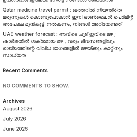
Qatar medicine travel permit : ഖത്തറിൽ നിയന്ത്രിത
മരുന്നുകൾ കൊണ്ടുപോകാൻ ഇനി ഓൺലൈൻ പെർമിറ്റ്;
അപേക്ഷ മുൻകൂട്ടി നൽകണം, നിങ്ങൾ അറിയേണ്ടത്
UAE weather forecast : അവിടെ ചൂട് ഇവിടെ മഴ ;
ഷാർജയിൽ ശക്തമായ മഴ , വരും ദിവസങ്ങളിലും
രാജ്യത്തിന്റെ വിവിധ ഭാഗങ്ങളിൽ മഴയ്ക്കും കാറ്റിനും
സാധ്യത
Recent Comments
NO COMMENTS TO SHOW.
Archives
August 2026
July 2026
June 2026