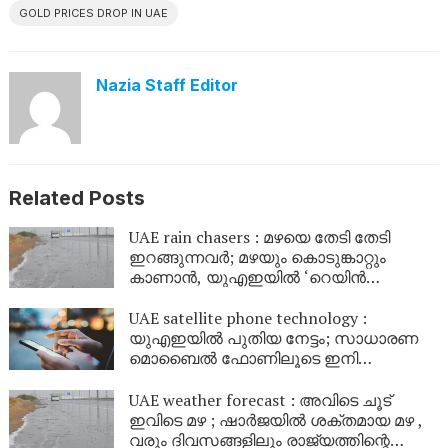
GOLD PRICES DROP IN UAE
Nazia Staff Editor
Related Posts
UAE rain chasers : മഴയെ തേടി തേടി
ഇറങ്ങുന്നവർ; മഴയും കൊടുങ്കാറ്റും
കാണാൻ, യുഎഇയിൽ ‘റെയിൻ
ചേസിംഗ്’ ട്രെൻഡാകുന്നു
UAE satellite phone technology :
യുഎഇയിൽ പുതിയ നേട്ടം; സാധാരണ
മൊബൈൽ ഫോണിലൂടെ ഇനി
ഉപഗ്രഹങ്ങളിലേക്ക് നേരിട്ട് സന്ദേശം
കൈമാറാം
UAE weather forecast : അവിടെ ചൂട്
ഇവിടെ മഴ ; ഷാർജയിൽ ശക്തമായ മഴ ,
വരും ദിവസങ്ങളിലും രാജ്യത്തിന്റെ