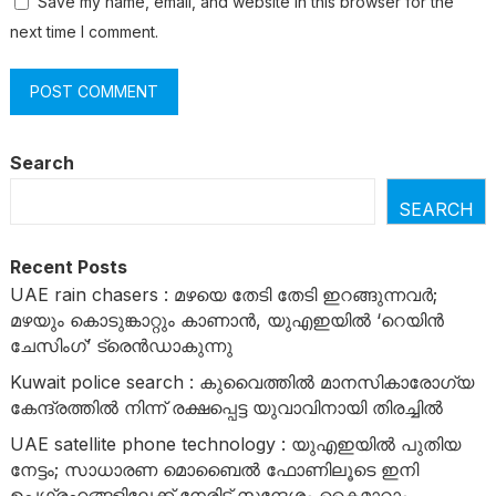
Save my name, email, and website in this browser for the
next time I comment.
Search
SEARCH
Recent Posts
UAE rain chasers : മഴയെ തേടി തേടി ഇറങ്ങുന്നവർ;
മഴയും കൊടുങ്കാറ്റും കാണാൻ, യുഎഇയിൽ ‘റെയിൻ
ചേസിംഗ്’ ട്രെൻഡാകുന്നു
Kuwait police search : കുവൈത്തിൽ മാനസികാരോഗ്യ
കേന്ദ്രത്തിൽ നിന്ന് രക്ഷപ്പെട്ട യുവാവിനായി തിരച്ചിൽ
UAE satellite phone technology : യുഎഇയിൽ പുതിയ
നേട്ടം; സാധാരണ മൊബൈൽ ഫോണിലൂടെ ഇനി
ഉപഗ്രഹങ്ങളിലേക്ക് നേരിട്ട് സന്ദേശം കൈമാറാം