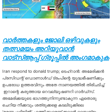
വാർത്തകളും ജോലി ഒഴിവുകളും
തത്സമയം അറിയുവാൻ
വാട്സ്ആപ്പ് ഗ്രൂപ്പിൽ അംഗമാകുക
Iran respond to donald trump; ടെഹ്‌റാൻ: അമേരിക്കൻ
പ്രസിഡന്റ് ഡൊണാൾഡ് ട്രംപിന്റെ യുദ്ധഭീഷണിക്കും
ഉപരോധ ഉത്തരവിനും അതേ നാണയത്തിൽ തിരിചടിച്ച്
ഇറാന്റെ കരുത്തായ റെവല്യൂഷണറി ഗാർഡ്‌സ്.
അമേരിക്കയുടെ ഭാഗത്തുനിന്നുണ്ടാകുന്ന ഏതൊരു
ചെറിയ നീക്കവും ശത്രുക്കളെ കടലിടുക്കിലെ
‘മരണച്ചുഴിയിൽ’ എത്തിക്കുമെന്ന് ഇറാൻ സൈന്യം