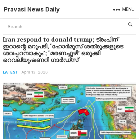
Pravasi News Daily
MENU
Home
Latest
Iran respond to donald trump; ട്രംപിന് ഇറാന്റെ മറുപടി, ‘ഹോർമുസ് ശത്രുക്കളുടെ ശവപ്പറമ്പാകും’; ‘മരണച്ചുഴി’ ഒരുക്കി റെവല്യൂഷണറി ഗാർഡ്‌സ്
Iran respond to donald trump; ട്രംപിന്
ഇറാന്റെ മറുപടി, ‘ഹോർമുസ് ശത്രുക്കളുടെ
ശവപ്പറമ്പാകും’; ‘മരണച്ചുഴി’ ഒരുക്കി
റെവല്യൂഷണറി ഗാർഡ്‌സ്
April 13, 2026
LATEST