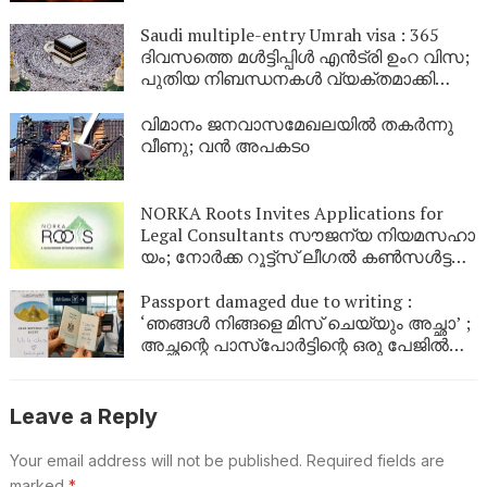
പിൻവാങ്ങിയതായി ഇറാൻ; ചർച്ചകളിൽ
പ്രതീക്ഷ
Saudi multiple-entry Umrah visa : 365
ദിവസത്തെ മൾട്ടിപ്പിൾ എൻട്രി ഉംറ വിസ;
പുതിയ നിബന്ധനകൾ വ്യക്തമാക്കി
സൗദി
വിമാനം ജനവാസമേഖലയിൽ തകർന്നു
വീണു; വൻ അപകടo
NORKA Roots Invites Applications for
Legal Consultants സൗ​ജ​ന്യ നി​യ​മ​സ​ഹാ​
യം; നോ​ർ​ക്ക റൂ​ട്ട്സ് ലീ​ഗ​ൽ ക​ൺ​സ​ൾ​ട്ട​ന്റു​
മാ​രെ ക്ഷ​ണി​ക്കു​ന്നു
Passport damaged due to writing :
‘ഞങ്ങൾ നിങ്ങളെ മിസ് ചെയ്യും അച്ഛാ’ ;
അച്ഛന്റെ പാസ്പോർട്ടിന്റെ ഒരു പേജിൽ
മകൾ ഇങ്ങെനെ എഴുതി ; പിതാവിന്റെ
യാത്ര തടഞ്ഞ് വിമാനത്താവളം
അധികൃതർ
Leave a Reply
Your email address will not be published.
Required fields are
marked
*