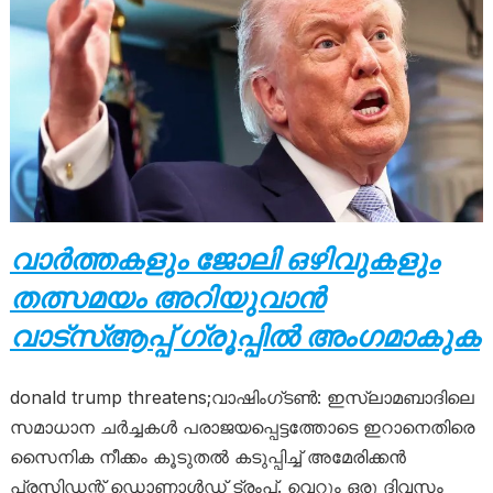
വാർത്തകളും ജോലി ഒഴിവുകളും
തത്സമയം അറിയുവാൻ
വാട്സ്ആപ്പ് ഗ്രൂപ്പിൽ അംഗമാകുക
donald trump threatens;വാഷിംഗ്ടൺ: ഇസ്‌ലാമബാദിലെ
സമാധാന ചർച്ചകൾ പരാജയപ്പെട്ടത്തോടെ ഇറാനെതിരെ
സൈനിക നീക്കം കൂടുതൽ കടുപ്പിച്ച് അമേരിക്കൻ
പ്രസിഡന്റ് ഡൊണാൾഡ് ട്രംപ്. വെറും ഒരു ദിവസം