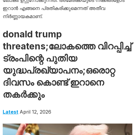
ലോകം ഉറ്റുനോക്കുന്നത്. അമേരിക്കയുടെ നീക്കങ്ങളോട്
ഇറാൻ എങ്ങനെ പ്രതികരിക്കുമെന്നത് അതീവ
നിർണ്ണായകമാണ്.
donald trump
threatens;ലോകത്തെ വിറപ്പിച്ച്
ട്രംപിന്റെ പുതിയ
യുദ്ധപ്രഖ്യാപനം;ഒരൊറ്റ
ദിവസം കൊണ്ട് ഇറാനെ
തകർക്കും
Latest
April 12, 2026