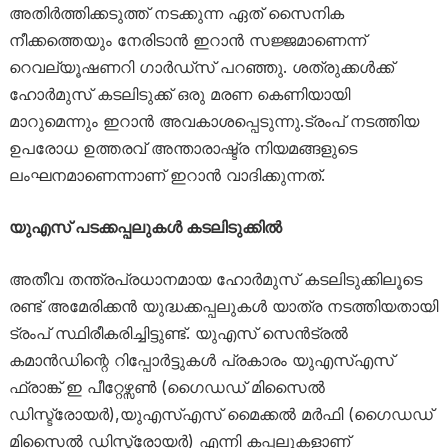
അതിർത്തിക്കടുത്ത് നടക്കുന്ന ഏത് സൈനിക
നീക്കത്തെയും നേരിടാൻ ഇറാൻ സജ്ജമാണെന്ന്
റെവല്യൂഷണറി ഗാർഡ്‌സ് പറഞ്ഞു. ശത്രുക്കൾക്ക്
ഹോർമുസ് കടലിടുക്ക് ഒരു മരണ കെണിയായി
മാറുമെന്നും ഇറാൻ അവകാശപ്പെടുന്നു.ട്രംപ് നടത്തിയ
ഉപരോധ ഉത്തരവ് അന്താരാഷ്ട്ര നിയമങ്ങളുടെ
ലംഘനമാണെന്നാണ് ഇറാൻ വാദിക്കുന്നത്.
യുഎസ് പടക്കപ്പലുകൾ കടലിടുക്കിൽ
അതീവ തന്ത്രപ്രധാനമായ ഹോർമുസ് കടലിടുക്കിലൂടെ
രണ്ട് അമേരിക്കൻ യുദ്ധക്കപ്പലുകൾ യാത്ര നടത്തിയതായി
ട്രംപ് സ്ഥിരീകരിച്ചിട്ടുണ്ട്. യുഎസ് സെൻട്രൽ
കമാൻഡിന്റെ റിപ്പോർട്ടുകൾ പ്രകാരം യുഎസ്എസ്
ഫ്രാങ്ക് ഇ പീറ്റേഴ്സൺ (ഗൈഡഡ് മിസൈൽ
ഡിസ്ട്രോയർ),യുഎസ്എസ് മൈക്കൽ മർഫി (ഗൈഡഡ്
മിസൈൽ ഡിസ്ട്രോയർ) എന്നി കപ്പലുകളാണ്