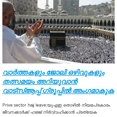
വാർത്തകളും ജോലി ഒഴിവുകളും
തത്സമയം അറിയുവാൻ
വാട്സ്ആപ്പ് ഗ്രൂപ്പിൽ അംഗമാകുക
Prive sector hajj leave:യുഎഇ തൊഴിൽ നിയമപ്രകാരം
ജീവനക്കാർക്ക് ഹജ്ജ് നിർവ്വഹിക്കാൻ പ്രത്യേക