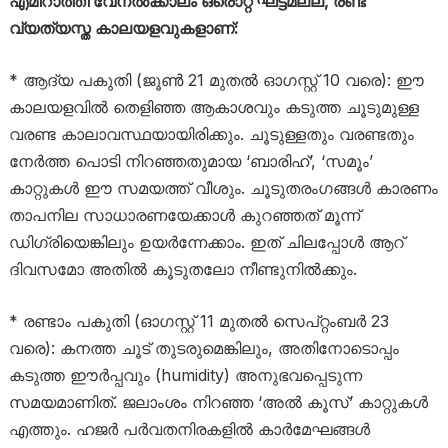
എമിറാത്തി വേനൽക്കാലം ഒരൊറ്റ ഘട്ടമല്ല, രണ്ട്
വ്യത്യസ്ത കാലയളവുകളാണ്:
* ആദ്യ പകുതി (ജൂൺ 21 മുതൽ ഓഗസ്റ്റ് 10 വരെ): ഈ
കാലയളവിൽ തെളിഞ്ഞ ആകാശവും കടുത്ത ചൂടുമുള്ള
വരണ്ട കാലാവസ്ഥയായിരിക്കും. ചൂടുള്ളതും വരണ്ടതും
നേർത്ത പൊടി നിറഞ്ഞതുമായ ‘ബാരിഹ്’, ‘സമൂം’
കാറ്റുകൾ ഈ സമയത്ത് വീശും. ചൂടുതരംഗങ്ങൾ കാരണം
താപനില സാധാരണയേക്കാൾ കുറഞ്ഞത് മൂന്ന്
ഡിഗ്രിയെങ്കിലും ഉയർന്നേക്കാം. ഇത് ചിലപ്പോൾ ആറ്
ദിവസമോ അതിൽ കൂടുതലോ നീണ്ടുനിൽക്കും.
* രണ്ടാം പകുതി (ഓഗസ്റ്റ് 11 മുതൽ സെപ്റ്റംബർ 23
വരെ): കനത്ത ചൂട് തുടരുമെങ്കിലും, അതിനോടൊപ്പം
കടുത്ത ഈർപ്പവും (humidity) അനുഭവപ്പെടുന്ന
സമയമാണിത്. ജലാംശം നിറഞ്ഞ ‘അൽ കൂസ്’ കാറ്റുകൾ
എത്തും. ഹജർ പർവതനിരകളിൽ കാർമേഘങ്ങൾ