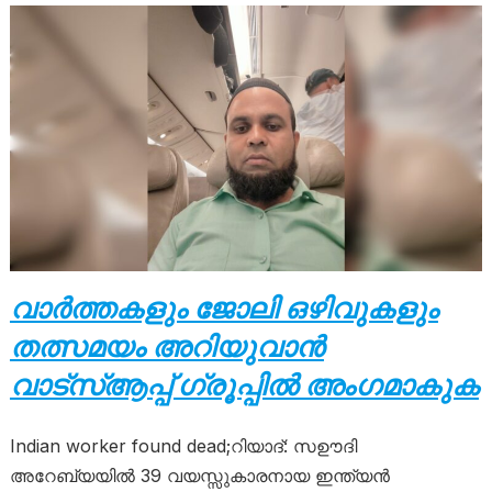
വാർത്തകളും ജോലി ഒഴിവുകളും
തത്സമയം അറിയുവാൻ
വാട്സ്ആപ്പ് ഗ്രൂപ്പിൽ അംഗമാകുക
Indian worker found dead;റിയാദ്: സഊദി
അറേബ്യയില്‍ 39 വയസ്സുകാരനായ ഇന്ത്യന്‍