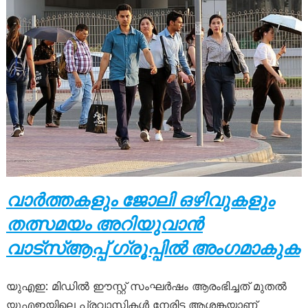
വാർത്തകളും ജോലി ഒഴിവുകളും
തത്സമയം അറിയുവാൻ
വാട്സ്ആപ്പ് ഗ്രൂപ്പിൽ അംഗമാകുക
യുഎഇ: മിഡിൽ ഈസ്റ്റ് സംഘർഷം ആരംഭിച്ചത് മുതൽ
യുഎഇയിലെ പ്രവാസികൾ നേരിട്ട ആശങ്കയാണ്