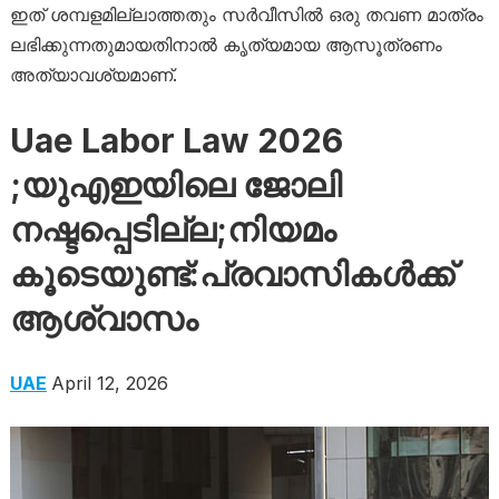
ഇത് ശമ്പളമില്ലാത്തതും സർവീസിൽ ഒരു തവണ മാത്രം
ലഭിക്കുന്നതുമായതിനാൽ കൃത്യമായ ആസൂത്രണം
അത്യാവശ്യമാണ്.
Uae Labor Law 2026
;യുഎഇയിലെ ജോലി
നഷ്ടപ്പെടില്ല;നിയമം
കൂടെയുണ്ട്:പ്രവാസികൾക്ക്
ആശ്വാസം
UAE
April 12, 2026