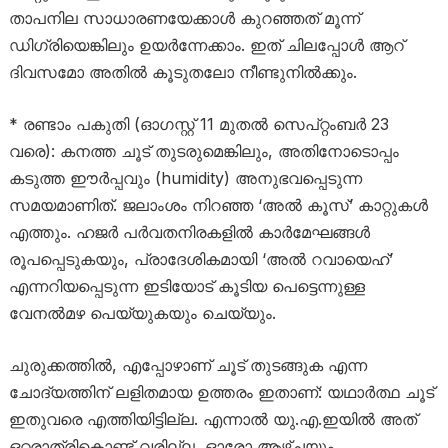
താപനില സാധാരണയേക്കാൾ കുറഞ്ഞത് മൂന്ന്
ഡിഗ്രിയെങ്കിലും ഉയർന്നേക്കാം. ഇത് ചിലപ്പോൾ ആറ്
ദിവസമോ അതിൽ കൂടുതലോ നീണ്ടുനിൽക്കും.
* രണ്ടാം പകുതി (ഓഗസ്റ്റ് 11 മുതൽ സെപ്റ്റംബർ 23
വരെ): കനത്ത ചൂട് തുടരുമെങ്കിലും, അതിനോടൊപ്പം
കടുത്ത ഈർപ്പവും (humidity) അനുഭവപ്പെടുന്ന
സമയമാണിത്. ജലാംശം നിറഞ്ഞ ‘അൽ കൂസ്’ കാറ്റുകൾ
എത്തും. ഹജർ പർവതനിരകളിൽ കാർമേഘങ്ങൾ
രൂപപ്പെടുകയും, പ്രാദേശികമായി ‘അൽ റവായെഹ്’
എന്നറിയപ്പെടുന്ന ഇടിയോട് കൂടിയ പെട്ടെന്നുള്ള
വേനൽമഴ പെയ്യുകയും ചെയ്യും.
ചുരുക്കത്തിൽ, എപ്പോഴാണ് ചൂട് തുടങ്ങുക എന്ന
ചോദ്യത്തിന് ലളിതമായ ഉത്തരം ഇതാണ്: യഥാർത്ഥ ചൂട്
ഇതുവരെ എത്തിയിട്ടില്ല. എന്നാൽ യു.എ.ഇയിൽ അത്
ഒറ്റരാത്രികൊണ്ട് വരില്ല, ഓരോ ആഴ്ചയും