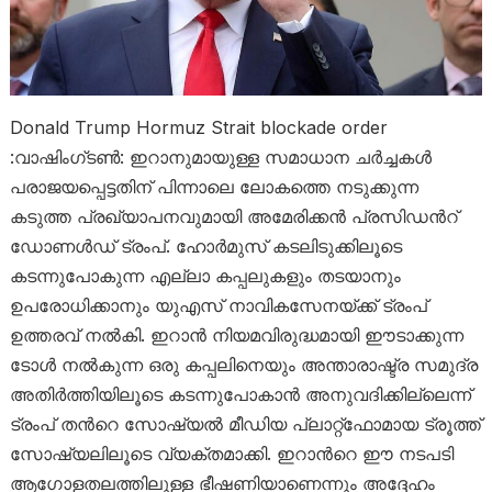
Donald Trump Hormuz Strait blockade order
:വാഷിംഗ്ടൺ: ഇറാനുമായുള്ള സമാധാന ചർച്ചകൾ
പരാജയപ്പെട്ടതിന് പിന്നാലെ ലോകത്തെ നടുക്കുന്ന
കടുത്ത പ്രഖ്യാപനവുമായി അമേരിക്കൻ പ്രസിഡന്‍റ്
ഡോണൾഡ് ട്രംപ്. ഹോർമുസ് കടലിടുക്കിലൂടെ
കടന്നുപോകുന്ന എല്ലാ കപ്പലുകളും തടയാനും
ഉപരോധിക്കാനും യുഎസ് നാവികസേനയ്ക്ക് ട്രംപ്
ഉത്തരവ് നൽകി. ഇറാൻ നിയമവിരുദ്ധമായി ഈടാക്കുന്ന
ടോൾ നൽകുന്ന ഒരു കപ്പലിനെയും അന്താരാഷ്ട്ര സമുദ്ര
അതിർത്തിയിലൂടെ കടന്നുപോകാൻ അനുവദിക്കില്ലെന്ന്
ട്രംപ് തന്‍റെ സോഷ്യൽ മീഡിയ പ്ലാറ്റ്‌ഫോമായ ട്രൂത്ത്
സോഷ്യലിലൂടെ വ്യക്തമാക്കി. ഇറാന്‍റെ ഈ നടപടി
ആഗോളതലത്തിലുള്ള ഭീഷണിയാണെന്നും അദ്ദേഹം