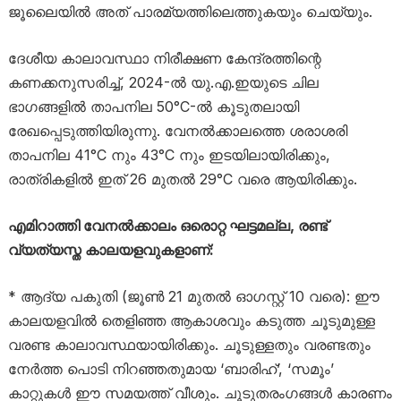
ജൂലൈയിൽ അത് പാരമ്യത്തിലെത്തുകയും ചെയ്യും.
ദേശീയ കാലാവസ്ഥാ നിരീക്ഷണ കേന്ദ്രത്തിന്റെ
കണക്കനുസരിച്ച്, 2024-ൽ യു.എ.ഇയുടെ ചില
ഭാഗങ്ങളിൽ താപനില 50°C-ൽ കൂടുതലായി
രേഖപ്പെടുത്തിയിരുന്നു. വേനൽക്കാലത്തെ ശരാശരി
താപനില 41°C നും 43°C നും ഇടയിലായിരിക്കും,
രാത്രികളിൽ ഇത് 26 മുതൽ 29°C വരെ ആയിരിക്കും.
എമിറാത്തി വേനൽക്കാലം ഒരൊറ്റ ഘട്ടമല്ല, രണ്ട്
വ്യത്യസ്ത കാലയളവുകളാണ്:
* ആദ്യ പകുതി (ജൂൺ 21 മുതൽ ഓഗസ്റ്റ് 10 വരെ): ഈ
കാലയളവിൽ തെളിഞ്ഞ ആകാശവും കടുത്ത ചൂടുമുള്ള
വരണ്ട കാലാവസ്ഥയായിരിക്കും. ചൂടുള്ളതും വരണ്ടതും
നേർത്ത പൊടി നിറഞ്ഞതുമായ ‘ബാരിഹ്’, ‘സമൂം’
കാറ്റുകൾ ഈ സമയത്ത് വീശും. ചൂടുതരംഗങ്ങൾ കാരണം