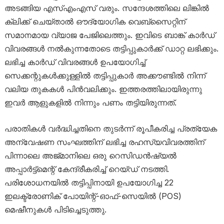
അടങ്ങിയ എസ്എംഎസ് വരും. സന്ദേശത്തിലെ ലിങ്കിൽ
ക്ലിക്ക് ചെയ്താൽ ഔദ്യോഗിക വെബ്‌സൈറ്റിന്
സമാനമായ വ്യാജ പേജിലെത്തും. ഇവിടെ ബാങ്ക് കാർഡ്
വിവരങ്ങൾ നൽകുന്നതോടെ തട്ടിപ്പുകാർക്ക് ഡാറ്റ ലഭിക്കും.
ലഭിച്ച കാർഡ് വിവരങ്ങൾ ഉപയോഗിച്ച്
സെക്കന്റുകൾക്കുള്ളിൽ തട്ടിപ്പുകാർ അക്കൗണ്ടിൽ നിന്ന്
വലിയ തുകകൾ പിൻവലിക്കും. ഇത്തരത്തിലായിരുന്നു
ഇവർ ആളുകളിൽ നിന്നും പണം തട്ടിയിരുന്നത്.
പരാതികൾ വർദ്ധിച്ചതിനെ തുടർന്ന് രൂപീകരിച്ച പ്രത്യേക
അന്വേഷണ സംഘത്തിന് ലഭിച്ച രഹസ്യവിവരത്തിന്
പിന്നാലെ അജ്മാനിലെ ഒരു റെസിഡൻഷ്യൽ
അപ്പാർട്ട്മെന്റ് കേന്ദ്രീകരിച്ച് റെയ്ഡ് നടത്തി.
പരിശോധനയിൽ തട്ടിപ്പിനായി ഉപയോഗിച്ച 22
ഇലക്ട്രോണിക് പോയിന്റ്-ഓഫ്-സെയിൽ (POS)
മെഷീനുകൾ പിടിച്ചെടുത്തു.