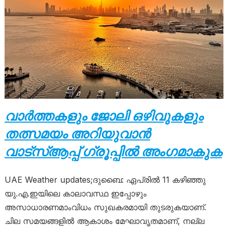
വാർത്തകളും ജോലി ഒഴിവുകളും
തത്സമയം അറിയുവാൻ
വാട്സ്ആപ്പ് ഗ്രൂപ്പിൽ അംഗമാകുക
UAE Weather updates;ദുബൈ: ഏപ്രിൽ 11 കഴിഞ്ഞു
യു.എ.ഇയിലെ കാലാവസ്ഥ ഇപ്പോഴും
അസാധാരണമാംവിധം സുഖകരമായി തുടരുകയാണ്.
ചില സമയങ്ങളിൽ ആകാശം മേഘാവൃതമാണ്, നല്ല