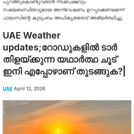
പുറത്തുകൊണ്ടുവരാന്‍ നിഷ്പക്ഷവും
സമയബന്ധിതവുമായ അന്വേഷണം ഉറപ്പാക്കണമെന്ന്
ഫയാസിന്റെ കുടുംബം അധികൃതരോട് അഭ്യര്‍ത്ഥിച്ചു.
UAE Weather
updates;റോഡുകളിൽ ടാർ
തിളയ്ക്കുന്ന യഥാർത്ഥ ചൂട്
ഇനി എപ്പോഴാണ് തുടങ്ങുക?|
UAE
April 12, 2026