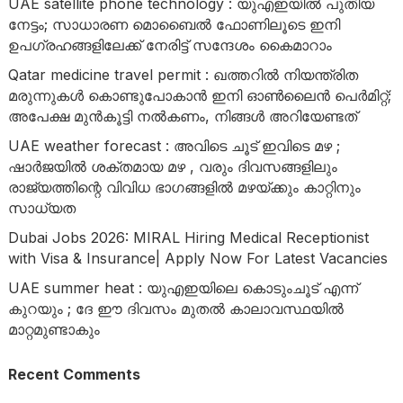
UAE satellite phone technology : യുഎഇയിൽ പുതിയ
നേട്ടം; സാധാരണ മൊബൈൽ ഫോണിലൂടെ ഇനി
ഉപഗ്രഹങ്ങളിലേക്ക് നേരിട്ട് സന്ദേശം കൈമാറാം
Qatar medicine travel permit : ഖത്തറിൽ നിയന്ത്രിത
മരുന്നുകൾ കൊണ്ടുപോകാൻ ഇനി ഓൺലൈൻ പെർമിറ്റ്;
അപേക്ഷ മുൻകൂട്ടി നൽകണം, നിങ്ങൾ അറിയേണ്ടത്
UAE weather forecast : അവിടെ ചൂട് ഇവിടെ മഴ ;
ഷാർജയിൽ ശക്തമായ മഴ , വരും ദിവസങ്ങളിലും
രാജ്യത്തിന്റെ വിവിധ ഭാഗങ്ങളിൽ മഴയ്ക്കും കാറ്റിനും
സാധ്യത
Dubai Jobs 2026: MIRAL Hiring Medical Receptionist
with Visa & Insurance| Apply Now For Latest Vacancies
UAE summer heat : യുഎഇയിലെ കൊടുംചൂട് എന്ന്
കുറയും ; ദേ ഈ ദിവസം മുതൽ കാലാവസ്ഥയിൽ
മാറ്റമുണ്ടാകും
Recent Comments