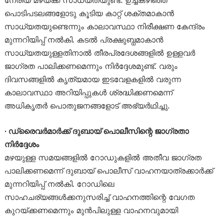
നേരിയ മഴയ്ക്ക് സാധ്യതയുണ്ട്. ഉച്ചകഴിഞ്ഞ്
പൊടിപടലങ്ങളോടു കൂടിയ കാറ്റ് ശക്തമാകാൻ
സാധ്യതയുണ്ടെന്നും കാലാവസ്ഥാ നിരീക്ഷണ കേന്ദ്രം
മുന്നറിയിപ്പ് നൽകി. കടൽ പ്രക്ഷുബ്ധമാകാൻ
സാധ്യതയുള്ളതിനാൽ തീരപ്രദേശങ്ങളിൽ ഉള്ളവർ
ജാഗ്രത പാലിക്കണമെന്നും നിർദ്ദേശമുണ്ട്. വരും
ദിവസങ്ങളിൽ കൃത്യമായ ഇടവേളകളിൽ വരുന്ന
കാലാവസ്ഥാ അറിയിപ്പുകൾ ശ്രദ്ധിക്കണമെന്ന്
അധികൃതർ പൊതുജനങ്ങളോട് അഭ്യർഥിച്ചു.
∙ ഡ്രൈവർമാർക്ക് ദുബായ് പൊലീസിന്റെ ജാഗ്രതാ
നിർദ്ദേശം
മഴയുള്ള സമയങ്ങളിൽ റോഡുകളിൽ അതീവ ജാഗ്രത
പാലിക്കണമെന്ന് ദുബായ് പൊലീസ് വാഹനയാത്രക്കാർക്ക്
മുന്നറിയിപ്പ് നൽകി. റോഡിലെ
സാഹചര്യങ്ങൾക്കനുസരിച്ച് വാഹനത്തിന്റെ വേഗത
കുറയ്ക്കണമെന്നും മുൻപിലുള്ള വാഹനവുമായി