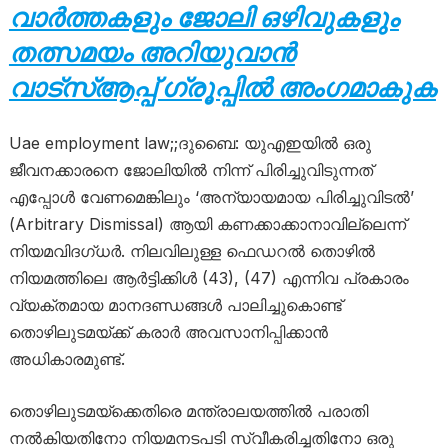
വാർത്തകളും ജോലി ഒഴിവുകളും
തത്സമയം അറിയുവാൻ
വാട്സ്ആപ്പ് ഗ്രൂപ്പിൽ അംഗമാകുക
Uae employment law;;ദുബൈ: യുഎഇയിൽ ഒരു
ജീവനക്കാരനെ ജോലിയിൽ നിന്ന് പിരിച്ചുവിടുന്നത്
എപ്പോൾ വേണമെങ്കിലും ‘അന്യായമായ പിരിച്ചുവിടൽ’
(Arbitrary Dismissal) ആയി കണക്കാക്കാനാവില്ലെന്ന്
നിയമവിദഗ്ധർ. നിലവിലുള്ള ഫെഡറൽ തൊഴിൽ
നിയമത്തിലെ ആർട്ടിക്കിൾ (43), (47) എന്നിവ പ്രകാരം
വ്യക്തമായ മാനദണ്ഡങ്ങൾ പാലിച്ചുകൊണ്ട്
തൊഴിലുടമയ്ക്ക് കരാർ അവസാനിപ്പിക്കാൻ
അധികാരമുണ്ട്.
തൊഴിലുടമയ്‌ക്കെതിരെ മന്ത്രാലയത്തിൽ പരാതി
നൽകിയതിനോ നിയമനടപടി സ്വീകരിച്ചതിനോ ഒരു