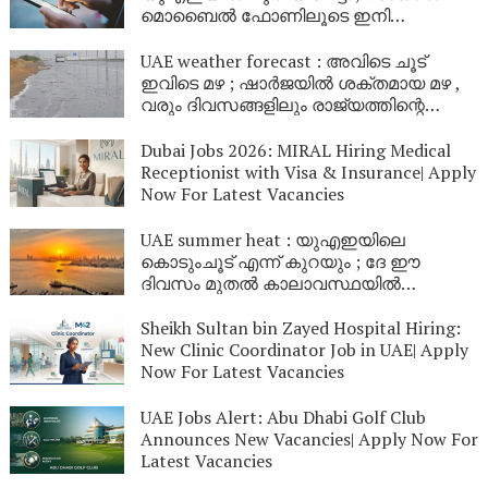
മൊബൈൽ ഫോണിലൂടെ ഇനി
ഉപഗ്രഹങ്ങളിലേക്ക് നേരിട്ട് സന്ദേശം
കൈമാറാം
UAE weather forecast : അവിടെ ചൂട്
ഇവിടെ മഴ ; ഷാർജയിൽ ശക്തമായ മഴ ,
വരും ദിവസങ്ങളിലും രാജ്യത്തിന്റെ
വിവിധ ഭാഗങ്ങളിൽ മഴയ്ക്കും കാറ്റിനും
സാധ്യത
Dubai Jobs 2026: MIRAL Hiring Medical
Receptionist with Visa & Insurance| Apply
Now For Latest Vacancies
UAE summer heat : യുഎഇയിലെ
കൊടുംചൂട് എന്ന് കുറയും ; ദേ ഈ
ദിവസം മുതൽ കാലാവസ്ഥയിൽ
മാറ്റമുണ്ടാകും
Sheikh Sultan bin Zayed Hospital Hiring:
New Clinic Coordinator Job in UAE| Apply
Now For Latest Vacancies
UAE Jobs Alert: Abu Dhabi Golf Club
Announces New Vacancies| Apply Now For
Latest Vacancies