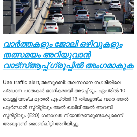
വാർത്തകളും ജോലി ഒഴിവുകളും
തത്സമയം അറിയുവാൻ
വാട്സ്ആപ്പ് ഗ്രൂപ്പിൽ അംഗമാകുക
Uae traffic alert;അബുദബി: തലസ്ഥാന നഗരിയിലെ
പ്രധാന പാതകൾ ഭാഗികമായി അടച്ചിടും. ഏപ്രിൽ 10
വെള്ളിയാഴ്ച മുതൽ ഏപ്രിൽ 13 തിങ്കളാഴ്ച വരെ അൽ
ഫുർസാൻ സ്ട്രീറ്റിലും അൽ ഖലീജ് അൽ അറബി
സ്ട്രീറ്റിലും (E20) ഗതാഗത നിയന്ത്രണമുണ്ടാകുമെന്ന്
അബുദബി മൊബിലിറ്റി അറിയിച്ചു.