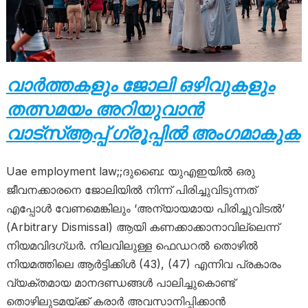
വാർത്തകളും ജോലി ഒഴിവുകളും
തത്സമയം അറിയുവാൻ
വാട്സ്ആപ്പ് ഗ്രൂപ്പിൽ അംഗമാകുക
Uae employment law;;ദുബൈ: യുഎഇയിൽ ഒരു
ജീവനക്കാരനെ ജോലിയിൽ നിന്ന് പിരിച്ചുവിടുന്നത്
എപ്പോൾ വേണമെങ്കിലും ‘അന്യായമായ പിരിച്ചുവിടൽ’
(Arbitrary Dismissal) ആയി കണക്കാക്കാനാവില്ലെന്ന്
നിയമവിദഗ്ധർ. നിലവിലുള്ള ഫെഡറൽ തൊഴിൽ
നിയമത്തിലെ ആർട്ടിക്കിൾ (43), (47) എന്നിവ പ്രകാരം
വ്യക്തമായ മാനദണ്ഡങ്ങൾ പാലിച്ചുകൊണ്ട്
തൊഴിലുടമയ്ക്ക് കരാർ അവസാനിപ്പിക്കാൻ