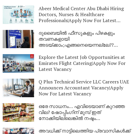
Abeer Medical Center Abu Dhabi Hiring
Doctors, Nurses & Healthcare
Professionals|Apply Now For Latest
Vacancy
ദുബൈയില്‍ ഫീസുകളും പിഴകളും
തവണകളായി
അടയ്ക്കാം;എങ്ങനെയെന്നല്ലേ??
അറിയാം
Explore the Latest Job Opportunities at
Emirates Flight Catering|Apply Now For
Latest Vacancy
Q Plus Technical Service LLC Careers UAE
Announces Accountant Vacancy|Apply
Now For Latest Vacancy
ഒരേ സാധനം… എവിടെയാണ് കുറഞ്ഞ
വില? ഷോപ്പിംഗിന് മുമ്പ് ഇത്
നോക്കിയില്ലെങ്കിൽ നഷ്ടം
നിങ്ങളുടേത്:ആവശ്യ സാധങ്ങളുടെ വില
ശരിയാണോ? ഇനി ഒരു ക്ലിക്കിൽ തന്നെ
അവധിക്ക് നാട്ടിലെത്തിയ പ്രവാസികൾക്ക്