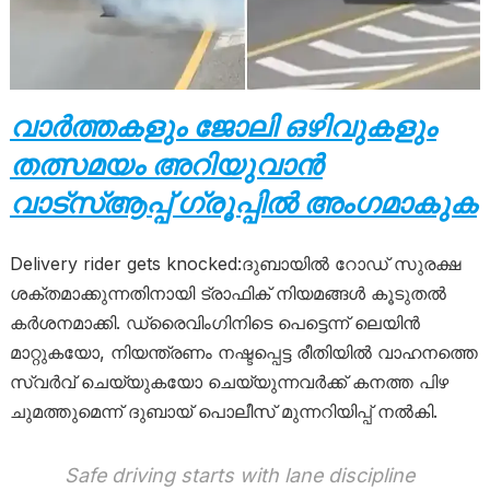
വാർത്തകളും ജോലി ഒഴിവുകളും
തത്സമയം അറിയുവാൻ
വാട്സ്ആപ്പ് ഗ്രൂപ്പിൽ അംഗമാകുക
Delivery rider gets knocked:ദുബായിൽ റോഡ് സുരക്ഷ
ശക്തമാക്കുന്നതിനായി ട്രാഫിക് നിയമങ്ങൾ കൂടുതൽ
കർശനമാക്കി. ഡ്രൈവിംഗിനിടെ പെട്ടെന്ന് ലെയിൻ
മാറ്റുകയോ, നിയന്ത്രണം നഷ്ടപ്പെട്ട രീതിയിൽ വാഹനത്തെ
സ്വർവ് ചെയ്യുകയോ ചെയ്യുന്നവർക്ക് കനത്ത പിഴ
ചുമത്തുമെന്ന് ദുബായ് പൊലീസ് മുന്നറിയിപ്പ് നൽകി.
Safe driving starts with lane discipline