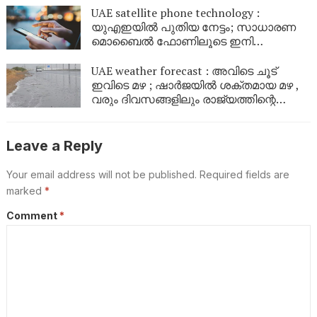
UAE satellite phone technology :
യുഎഇയിൽ പുതിയ നേട്ടം; സാധാരണ
മൊബൈൽ ഫോണിലൂടെ ഇനി
ഉപഗ്രഹങ്ങളിലേക്ക് നേരിട്ട് സന്ദേശം
കൈമാറാം
UAE weather forecast : അവിടെ ചൂട്
ഇവിടെ മഴ ; ഷാർജയിൽ ശക്തമായ മഴ ,
വരും ദിവസങ്ങളിലും രാജ്യത്തിന്റെ
വിവിധ ഭാഗങ്ങളിൽ മഴയ്ക്കും കാറ്റിനും
സാധ്യത
Leave a Reply
Your email address will not be published.
Required fields are
marked
*
Comment
*