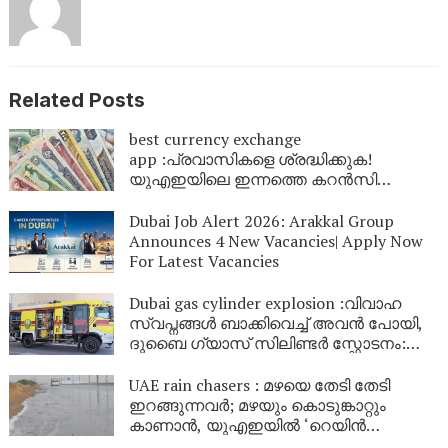
Related Posts
best currency exchange
app :പ്രവാസികളെ ശ്രദ്ധിക്കുക!
യുഎഇയിലെ ഇന്നത്തെ കറൻസി
നിരക്കുകൾഇതാ: നിങ്ങളുടെ പണത്തിന്
എത്ര മൂല്യമുണ്ട്? ഉടൻ പരിശോധിക്കൂ
Dubai Job Alert 2026: Arakkal Group
Announces 4 New Vacancies| Apply Now
For Latest Vacancies
Dubai gas cylinder explosion :വിവാഹ
സ്വപ്നങ്ങൾ ബാക്കിവെച്ച് അവൻ പോയി,
ദുബൈ ഗ്യാസ് സിലിണ്ടർ സ്ഫോടനം:
വിവാഹത്തിനൊരുങ്ങിയിരുന്ന 29കാരനും
മരിച്ചു, ഇന്ന് മുപ്പാതാം പിറന്നാൾ
UAE rain chasers : മഴയെ തേടി തേടി
ഇറങ്ങുന്നവർ; മഴയും കൊടുങ്കാറ്റും
കാണാൻ, യുഎഇയിൽ ‘റെയിൻ
ചേസിംഗ്’ ട്രെൻഡാകുന്നു