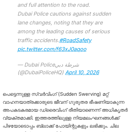
and full attention to the road.
Dubai Police cautions against sudden
lane changes, noting that they are
among the leading causes of serious
traffic accidents.
#RoadSafety
pic.twitter.com/f63xJ0aqoo
— Dubai Policeشرطة دبي
(@DubaiPoliceHQ)
April 10, 2026
പെട്ടെന്നുള്ള സ്വർവിംഗ് (Sudden Swerving) മറ്റ്
വാഹനയാത്രക്കാരുടെ ജീവന് ഗുരുതര ഭീഷണിയാകുന്ന
അപകടകരമായ ഡ്രൈവിംഗ് രീതിയാണെന്ന് അധികൃതർ
വ്യക്തമാക്കി. ഇത്തരത്തിലുള്ള നിയമലംഘനങ്ങൾക്ക്
പിഴയോടൊപ്പം ബ്ലാക്ക് പോയിന്റുകളും ലഭിക്കും. ചില