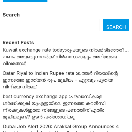
Search
SEARCH
Recent Posts
Kuwait exchange rate today:രൂപയുടെ നിരക്കിടിഞ്ഞോ?…
പണം അയക്കുന്നവർക്ക് നിർബന്ധമായും അറിയേണ്ട
വിവരങ്ങൾ
Qatar Riyal to Indian Rupee rate :ഖത്തർ റിയാലിന്റെ
ഇന്നത്തെ ഇന്ത്യൻ രൂപ മൂല്യം – ഏറ്റവും പുതിയ
വിനിമയ നിരക്ക്.
best currency exchange app :പ്രവാസികളെ
ശ്രദ്ധിക്കുക! യുഎഇയിലെ ഇന്നത്തെ കറൻസി
നിരക്കുകൾഇതാ: നിങ്ങളുടെ പണത്തിന് എത്ര
മൂല്യമുണ്ട്? ഉടൻ പരിശോധിക്കൂ
Dubai Job Alert 2026: Arakkal Group Announces 4