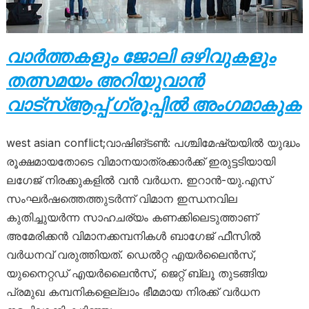
വാർത്തകളും ജോലി ഒഴിവുകളും
തത്സമയം അറിയുവാൻ
വാട്സ്ആപ്പ് ഗ്രൂപ്പിൽ അംഗമാകുക
west asian conflict;വാഷിങ്ടൺ: പശ്ചിമേഷ്യയിൽ യുദ്ധം
രൂക്ഷമായതോടെ വിമാനയാത്രക്കാർക്ക് ഇരുട്ടടിയായി
ലഗേജ് നിരക്കുകളിൽ വൻ വർധന. ഇറാൻ-യു.എസ്
സംഘർഷത്തെത്തുടർന്ന് വിമാന ഇന്ധനവില
കുതിച്ചുയർന്ന സാഹചര്യം കണക്കിലെടുത്താണ്
അമേരിക്കൻ വിമാനക്കമ്പനികൾ ബാഗേജ് ഫീസിൽ
വർധനവ് വരുത്തിയത്. ഡെൽറ്റ എയർലൈൻസ്,
യുനൈറ്റഡ് എയർലൈൻസ്, ജെറ്റ് ബ്ലൂ തുടങ്ങിയ
പ്രമുഖ കമ്പനികളെല്ലാം ഭീമമായ നിരക്ക് വർധന