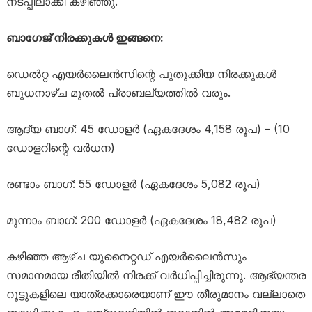
നടപ്പിലാക്കി കഴിഞ്ഞു.
ബാഗേജ് നിരക്കുകൾ ഇങ്ങനെ:
ഡെൽറ്റ എയർലൈൻസിന്റെ പുതുക്കിയ നിരക്കുകൾ
ബുധനാഴ്ച മുതൽ പ്രാബല്യത്തിൽ വരും.
ആദ്യ ബാഗ്: 45 ഡോളർ (ഏകദേശം 4,158 രൂപ) – (10
ഡോളറിന്റെ വർധന)
രണ്ടാം ബാഗ്: 55 ഡോളർ (ഏകദേശം 5,082 രൂപ)
മൂന്നാം ബാഗ്: 200 ഡോളർ (ഏകദേശം 18,482 രൂപ)
കഴിഞ്ഞ ആഴ്ച യുനൈറ്റഡ് എയർലൈൻസും
സമാനമായ രീതിയിൽ നിരക്ക് വർധിപ്പിച്ചിരുന്നു. ആഭ്യന്തര
റൂട്ടുകളിലെ യാത്രക്കാരെയാണ് ഈ തീരുമാനം വല്ലാതെ