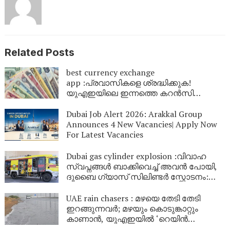
Related Posts
best currency exchange
app :പ്രവാസികളെ ശ്രദ്ധിക്കുക!
യുഎഇയിലെ ഇന്നത്തെ കറൻസി
നിരക്കുകൾഇതാ: നിങ്ങളുടെ പണത്തിന്
എത്ര മൂല്യമുണ്ട്? ഉടൻ പരിശോധിക്കൂ
Dubai Job Alert 2026: Arakkal Group
Announces 4 New Vacancies| Apply Now
For Latest Vacancies
Dubai gas cylinder explosion :വിവാഹ
സ്വപ്നങ്ങൾ ബാക്കിവെച്ച് അവൻ പോയി,
ദുബൈ ഗ്യാസ് സിലിണ്ടർ സ്ഫോടനം:
വിവാഹത്തിനൊരുങ്ങിയിരുന്ന 29കാരനും
മരിച്ചു, ഇന്ന് മുപ്പാതാം പിറന്നാൾ
UAE rain chasers : മഴയെ തേടി തേടി
ഇറങ്ങുന്നവർ; മഴയും കൊടുങ്കാറ്റും
കാണാൻ, യുഎഇയിൽ ‘റെയിൻ
ചേസിംഗ്’ ട്രെൻഡാകുന്നു