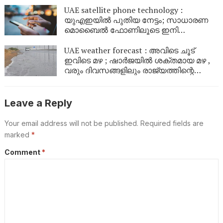
UAE satellite phone technology :
യുഎഇയിൽ പുതിയ നേട്ടം; സാധാരണ
മൊബൈൽ ഫോണിലൂടെ ഇനി
ഉപഗ്രഹങ്ങളിലേക്ക് നേരിട്ട് സന്ദേശം
കൈമാറാം
UAE weather forecast : അവിടെ ചൂട്
ഇവിടെ മഴ ; ഷാർജയിൽ ശക്തമായ മഴ ,
വരും ദിവസങ്ങളിലും രാജ്യത്തിന്റെ
വിവിധ ഭാഗങ്ങളിൽ മഴയ്ക്കും കാറ്റിനും
സാധ്യത
Leave a Reply
Your email address will not be published.
Required fields are
marked
*
Comment
*