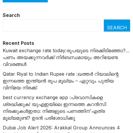
Search
SEARCH
Recent Posts
Kuwait exchange rate today:രൂപയുടെ നിരക്കിടിഞ്ഞോ?…
പണം അയക്കുന്നവർക്ക് നിർബന്ധമായും അറിയേണ്ട
വിവരങ്ങൾ
Qatar Riyal to Indian Rupee rate :ഖത്തർ റിയാലിന്റെ
ഇന്നത്തെ ഇന്ത്യൻ രൂപ മൂല്യം – ഏറ്റവും പുതിയ
വിനിമയ നിരക്ക്.
best currency exchange app :പ്രവാസികളെ
ശ്രദ്ധിക്കുക! യുഎഇയിലെ ഇന്നത്തെ കറൻസി
നിരക്കുകൾഇതാ: നിങ്ങളുടെ പണത്തിന് എത്ര
മൂല്യമുണ്ട്? ഉടൻ പരിശോധിക്കൂ
Dubai Job Alert 2026: Arakkal Group Announces 4