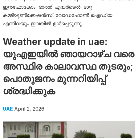
ഇൻഫോകോം, ഭാരതി എയർടെൽ, ടാറ്റ
കമ്മ്യൂണിക്കേഷൻസ്, വോഡഫോൺ ഐഡിയ
എന്നിവയും ഇവയിൽ ഉൾപ്പെടുന്നു.
Weather update in uae:
യുഎഇയിൽ ഞായറാഴ്ച വരെ
അസ്ഥിര കാലാവസ്ഥ തുടരും;
പൊതുജനം മുന്നറിയിപ്പ്
ശ്രദ്ധിക്കുക
UAE
April 2, 2026