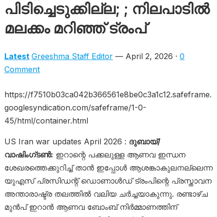
പിടിച്ചെടുക്കില്ല; ; നിലപാടിൽ
മലക്കം മറിഞ്ഞ് ട്രംപ്
Latest
Greeshma Staff Editor
— April 2, 2026 ·
0
Comment
https://f7510b03ca042b366561e8be0c3a1c12.safeframe.
googlesyndication.com/safeframe/1-0-
45/html/container.html
US Iran war updates April 2026 :
ദുബായ്/
വാഷിംഗ്ടൺ:
ഇറാന്റെ പക്കലുള്ള ആണവ ഇന്ധന
ശേഖരത്തെക്കുറിച്ച് താൻ ഇപ്പോൾ ആശങ്കാകുലനല്ലെന്ന
യുഎസ് പ്രസിഡന്റ് ഡൊണാൾഡ് ട്രംപിന്റെ പ്രസ്താവന
അന്താരാഷ്ട്ര തലത്തിൽ വലിയ ചർച്ചയാകുന്നു. രണ്ടാഴ്ച
മുൻപ് ഇറാൻ ആണവ ബോംബ് നിർമ്മാണത്തിന്