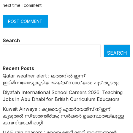
next time I comment.
Search
SEARCH
Recent Posts
Qatar weather alert : ഖത്തറിൽ ഇന്ന്
ഇടിമിന്നലോടുകൂടിയ മഴയ്ക്ക് സാധ്യത; ചൂട് തുടരും
Diyafah International School Careers 2026: Teaching
Jobs in Abu Dhabi for British Curriculum Educators
Kuwait Airways : കുവൈറ്റ് എയർവേയ്‌സിന് ഇനി
കൂടുതൽ സ്വാതന്ത്ര്യം; സർക്കാർ ഉടമസ്ഥതയിലുള്ള
കമ്പനിയാക്കി മാറ്റി
UAE rain chasers : മഴയെ തേടി തേടി ഇറങ്ങുന്നവർ;