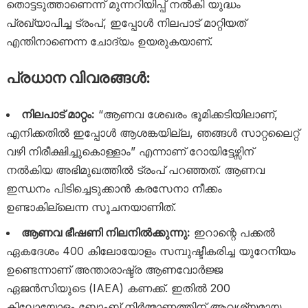
തൊട്ടടുത്താണെന്ന് മുന്നറിയിപ്പ് നൽകി യുദ്ധം
പ്രഖ്യാപിച്ച ട്രംപ്, ഇപ്പോൾ നിലപാട് മാറ്റിയത്
എന്തിനാണെന്ന ചോദ്യം ഉയരുകയാണ്.
പ്രധാന വിവരങ്ങൾ:
നിലപാട് മാറ്റം:
“ആണവ ശേഖരം ഭൂമിക്കടിയിലാണ്,
എനിക്കതിൽ ഇപ്പോൾ ആശങ്കയില്ല, ഞങ്ങൾ സാറ്റലൈറ്റ്
വഴി നിരീക്ഷിച്ചുകൊള്ളാം” എന്നാണ് റോയിട്ടേഴ്സിന്
നൽകിയ അഭിമുഖത്തിൽ ട്രംപ് പറഞ്ഞത്. ആണവ
ഇന്ധനം പിടിച്ചെടുക്കാൻ കരസേനാ നീക്കം
ഉണ്ടാകില്ലെന്ന സൂചനയാണിത്.
ആണവ ഭീഷണി നിലനിൽക്കുന്നു:
ഇറാന്റെ പക്കൽ
ഏകദേശം 400 കിലോയോളം സമ്പുഷ്ടീകരിച്ച യുറേനിയം
ഉണ്ടെന്നാണ് അന്താരാഷ്ട്ര ആണവോർജ്ജ
ഏജൻസിയുടെ (IAEA) കണക്ക്. ഇതിൽ 200
കിലോയോളം ബോംബ് നിർമ്മാണത്തിന് ആവശ്യമായ