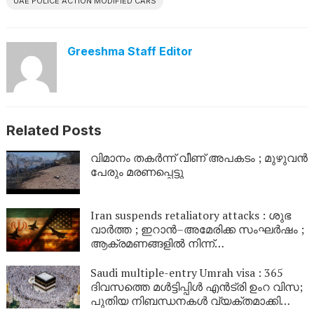
UAE POLICE ACTION MODIFIED CARS
Greeshma Staff Editor
Related Posts
വിമാനം തകർന്ന് വീണ് അപകടം ; മുഴുവൻ
പേരും മരണപ്പെട്ടു
Iran suspends retaliatory attacks : ശുഭ
വാർത്ത ; ഇറാൻ–അമേരിക്ക സംഘർഷം ;
ആക്രമണങ്ങളിൽ നിന്ന്
പിൻവാങ്ങിയതായി ഇറാൻ; ചർച്ചകളിൽ
പ്രതീക്ഷ
Saudi multiple-entry Umrah visa : 365
ദിവസത്തെ മൾട്ടിപ്പിൾ എൻട്രി ഉംറ വിസ;
പുതിയ നിബന്ധനകൾ വ്യക്തമാക്കി