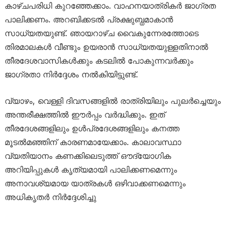
കാഴ്ചപരിധി കുറഞ്ഞേക്കാം. വാഹനയാത്രികർ ജാഗ്രത
പാലിക്കണം. അറബിക്കടൽ പ്രക്ഷുബ്ധമാകാൻ
സാധ്യതയുണ്ട്. ഞായറാഴ്ച വൈകുന്നേരത്തോടെ
തിരമാലകൾ വീണ്ടും ഉയരാൻ സാധ്യതയുള്ളതിനാൽ
തീരദേശവാസികൾക്കും കടലിൽ പോകുന്നവർക്കും
ജാഗ്രതാ നിർദ്ദേശം നൽകിയിട്ടുണ്ട്.
വ്യാഴം, വെള്ളി ദിവസങ്ങളിൽ രാത്രിയിലും പുലർച്ചെയും
അന്തരീക്ഷത്തിൽ ഈർപ്പം വർദ്ധിക്കും. ഇത്
തീരദേശങ്ങളിലും ഉൾപ്രദേശങ്ങളിലും കനത്ത
മൂടൽമഞ്ഞിന് കാരണമായേക്കാം. കാലാവസ്ഥാ
വ്യതിയാനം കണക്കിലെടുത്ത് ഔദ്യോഗിക
അറിയിപ്പുകൾ കൃത്യമായി പാലിക്കണമെന്നും
അനാവശ്യമായ യാത്രകൾ ഒഴിവാക്കണമെന്നും
അധികൃതർ നിർദ്ദേശിച്ചു