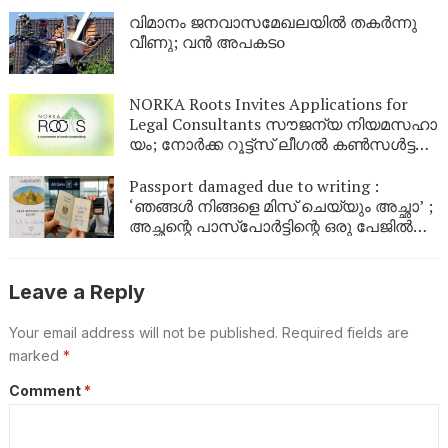
സൗദി
വിമാനം ജനവാസമേഖലയിൽ തകർന്നു
വീണു; വൻ അപകടo
NORKA Roots Invites Applications for
Legal Consultants സൗ​ജ​ന്യ നി​യ​മ​സ​ഹാ​
യം; നോ​ർ​ക്ക റൂ​ട്ട്സ് ലീ​ഗ​ൽ ക​ൺ​സ​ൾ​ട്ട​ന്റു​
മാ​രെ ക്ഷ​ണി​ക്കു​ന്നു
Passport damaged due to writing :
‘ഞങ്ങൾ നിങ്ങളെ മിസ് ചെയ്യും അച്ഛാ’ ;
അച്ഛന്റെ പാസ്പോർട്ടിന്റെ ഒരു പേജിൽ
മകൾ ഇങ്ങെനെ എഴുതി ; പിതാവിന്റെ
യാത്ര തടഞ്ഞ് വിമാനത്താവളം
അധികൃതർ
Leave a Reply
Your email address will not be published.
Required fields are
marked
*
Comment
*