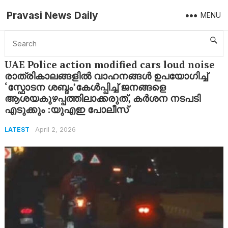
Pravasi News Daily
MENU
Home
Latest
UAE Police action modified cars loud noise രാത്രികാലങ്ങളിൽ വാഹനങ്ങൾ ഉപയോഗിച്ച് ‘സ്ഫോടന ശബ്ദം’കേൾപ്പിച്ച് ജനങ്ങളെ ആശയകുഴപ്പത്തിലാക്കരുത്, കർശന നടപടി എടുക്കും :യുഎഇ പോലീസ്
UAE Police action modified cars loud noise
രാത്രികാലങ്ങളിൽ വാഹനങ്ങൾ ഉപയോഗിച്ച്
‘സ്ഫോടന ശബ്ദം’കേൾപ്പിച്ച് ജനങ്ങളെ
ആശയകുഴപ്പത്തിലാക്കരുത്, കർശന നടപടി
എടുക്കും :യുഎഇ പോലീസ്
April 2, 2026
LATEST