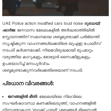
UAE Police action modified cars loud noise
ദുബായ്/
ഷാർജ:
ജനവാസ മേഖലകളിൽ അർദ്ധരാത്രിയിൽ
സ്ഫോടനത്തിന് സമാനമായ ശബ്ദമുണ്ടാക്കി പരിഭ്രാന്തി
സൃഷ്ടിക്കുന്ന വാഹനങ്ങൾക്കെതിരെ യുഎഇ പോലീസ്
നടപടി കർശനമാക്കി. നിയമവിരുദ്ധമായി രൂപമാറ്റം
വരുത്തിയ കാറുകളും മോട്ടോർ സൈക്കിളുകളും
ഉപയോഗിച്ച് മനഃപൂർവ്വം
ശബ്ദമുണ്ടാക്കുന്നവർക്കെതിരെയാണ് നടപടി.
പ്രധാന വിവരങ്ങൾ:
ജനങ്ങളിൽ ഭീതി:
മേഖലയിലെ നിലവിലെ
സംഘർഷാവസ്ഥ കണക്കിലെടുത്ത്, വാഹനങ്ങളിൽ
നിന്നുണ്ടാകുന്ന ‘ബാക്ക് ഫയർ’ ശബ്ദങ്ങൾ മിസൈൽ