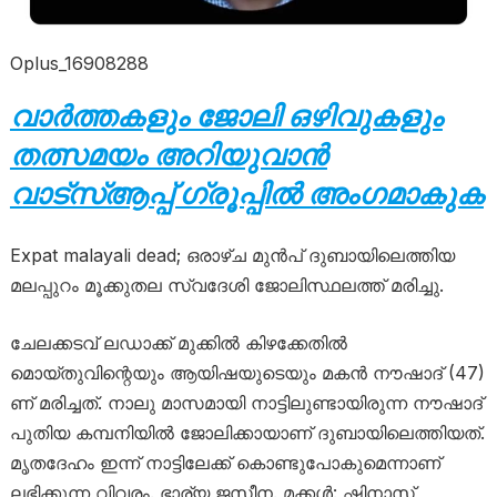
Oplus_16908288
വാർത്തകളും ജോലി ഒഴിവുകളും
തത്സമയം അറിയുവാൻ
വാട്സ്ആപ്പ് ഗ്രൂപ്പിൽ അംഗമാകുക
Expat malayali dead; ഒരാഴ്ച മുൻപ് ദുബായിലെത്തിയ
മലപ്പുറം മൂക്കുതല സ്വദേശി ജോലിസ്ഥലത്ത് മരിച്ചു.
ചേലക്കടവ് ലഡാക്ക് മുക്കിൽ കിഴക്കേതിൽ
മൊയ്തുവിന്റെയും ആയിഷയുടെയും മകൻ നൗഷാദ് (47)
ണ് മരിച്ചത്. നാലു മാസമായി നാട്ടിലുണ്ടായിരുന്ന നൗഷാദ്
പുതിയ കമ്പനിയിൽ ജോലിക്കായാണ് ദുബായിലെത്തിയത്.
മൃതദേഹം ഇന്ന് നാട്ടിലേക്ക് കൊണ്ടുപോകുമെന്നാണ്
ലഭിക്കുന്ന വിവരം. ഭാര്യ ജസീന. മക്കൾ: ഷിനാസ്,