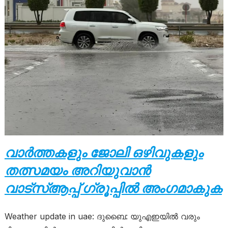
വാർത്തകളും ജോലി ഒഴിവുകളും
തത്സമയം അറിയുവാൻ
വാട്സ്ആപ്പ് ഗ്രൂപ്പിൽ അംഗമാകുക
Weather update in uae: ദുബൈ: യുഎഇയിൽ വരും