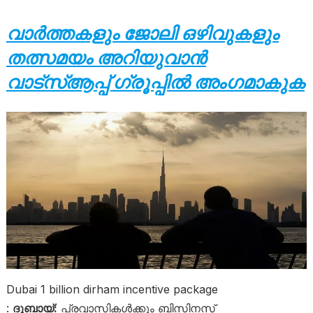
വാർത്തകളും ജോലി ഒഴിവുകളും
തത്സമയം അറിയുവാൻ
വാട്സ്ആപ്പ് ഗ്രൂപ്പിൽ അംഗമാകുക
Dubai 1 billion dirham incentive package
:
ദുബായ്:
പ്രവാസികൾക്കും ബിസിനസ്