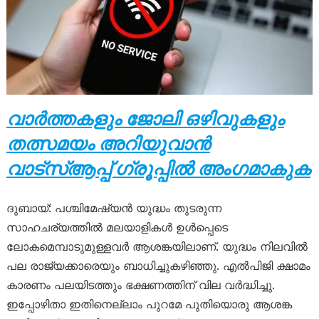
വാർത്തകളും ജോലി ഒഴിവുകളും
തത്സമയം അറിയുവാൻ
വാട്സ്ആപ്പ് ഗ്രൂപ്പിൽ അംഗമാകുക
ദുബായ്: പശ്ചിമേഷ്യൻ യുദ്ധം തുടരുന്ന
സാഹചര്യത്തിൽ മലയാളികൾ ഉൾപ്പെടെ
ലോകമെമ്പാടുമുള്ളവർ ആശങ്കയിലാണ്. യുദ്ധം നിലവിൽ
പല രാജ്യക്കാരെയും ബാധിച്ചുകഴിഞ്ഞു. എൽപിജി ക്ഷാമം
കാരണം പലയിടത്തും ഭക്ഷണത്തിന് വില വർദ്ധിച്ചു.
ഇപ്പോഴിതാ ഇതിനെല്ലാം പുറമേ പുതിയൊരു ആശങ്ക