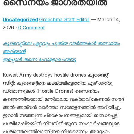
സൈന്യം ജാഗ്രതയിൽ
Uncategorized
Greeshma Staff Editor
— March 14,
2026 ·
0 Comment
കുവൈറ്റിലെ ഏറ്റവും പുതിയ വാർത്തകൾ തത്സമയം
അറിയാൻ
ഇപ്പോൾ തന്നെ ഫോളോചെയ്യു
Kuwait Army destroys hostile drones
കുവൈറ്റ്
സിറ്റി:
കുവൈറ്റിനെ ലക്ഷ്യമിട്ടെത്തിയ ഏഴ് ശത്രു
ഡ്രോണുകൾ (Hostile Drones) സൈന്യം
കണ്ടെത്തിയതായി മന്ത്രാലയ വക്താവ് കേണൽ സൗദ്
അൽ-അത്വൻ വാർത്താ സമ്മേളനത്തിൽ അറിയിച്ചു.
ഇറാൻ നടത്തുന്ന പ്രകോപനങ്ങളുമായി ബന്ധപ്പെട്ട്
പശ്ചിമേഷ്യയിൽ നിലനിൽക്കുന്ന സംഘർഷങ്ങളുടെ
പശ്ചാത്തലത്തിലാണ് ഈ നീക്കമെന്നും അദ്ദേഹം