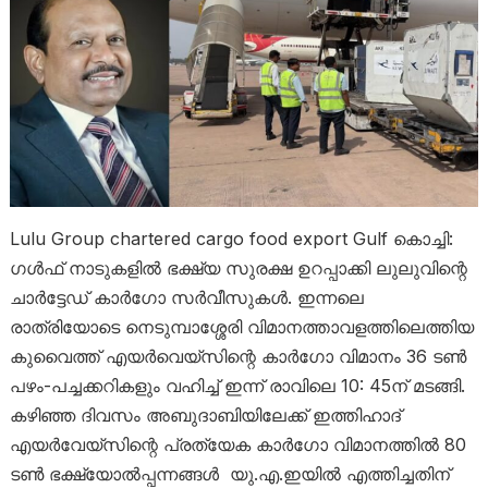
Lulu Group chartered cargo food export Gulf കൊച്ചി: ​
ഗൾഫ് നാടുകളിൽ ഭക്ഷ്യ സുരക്ഷ ഉറപ്പാക്കി ലുലുവിന്റെ
ചാർട്ടേഡ് കാർ​ഗോ സർവീസുകൾ. ഇന്നലെ
രാത്രിയോടെ നെടുമ്പാശ്ശേരി വിമാനത്താവളത്തിലെത്തിയ
കുവൈത്ത് എയർവെയ്സിന്റെ കാർ​ഗോ വിമാനം 36 ടൺ
പഴം-പച്ചക്കറികളും വഹിച്ച് ഇന്ന് രാവിലെ 10: 45ന് മടങ്ങി.
കഴിഞ്ഞ ദിവസം അബുദാബിയിലേക്ക് ഇത്തിഹാദ്
എയർവേയ്സിന്റെ പ്രത്യേക കാർ​ഗോ വിമാനത്തിൽ 80
ടൺ ഭക്ഷ്യോൽപ്പന്നങ്ങൾ ​ യു.എ.ഇയിൽ എത്തിച്ചതിന്