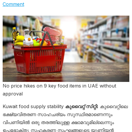
Comment
No price hikes on 9 key food items in UAE without
approval
Kuwait food supply stability
കുവൈറ്റ് സിറ്റി:
കുവൈറ്റിലെ
ഭക്ഷ്യവിതരണ സാഹചര്യം സുസ്ഥിരമാണെന്നും
വിപണിയിൽ ഒരു തരത്തിലുള്ള ക്ഷാമവുമില്ലെന്നും
ഉപഭോക്തൃ സഹകരണ സംഘങ്ങളുടെ യൂണിയൻ