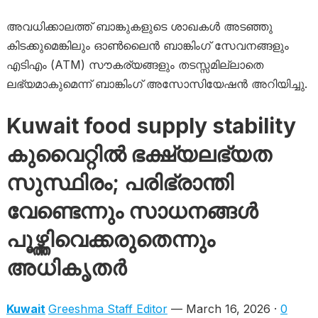
അവധിക്കാലത്ത് ബാങ്കുകളുടെ ശാഖകൾ അടഞ്ഞു
കിടക്കുമെങ്കിലും ഓൺലൈൻ ബാങ്കിംഗ് സേവനങ്ങളും
എടിഎം (ATM) സൗകര്യങ്ങളും തടസ്സമില്ലാതെ
ലഭ്യമാകുമെന്ന് ബാങ്കിംഗ് അസോസിയേഷൻ അറിയിച്ചു.
Kuwait food supply stability
കുവൈറ്റിൽ ഭക്ഷ്യലഭ്യത
സുസ്ഥിരം; പരിഭ്രാന്തി
വേണ്ടെന്നും സാധനങ്ങൾ
പൂഴ്ത്തിവെക്കരുതെന്നും
അധികൃതർ
Kuwait
Greeshma Staff Editor
— March 16, 2026 ·
0