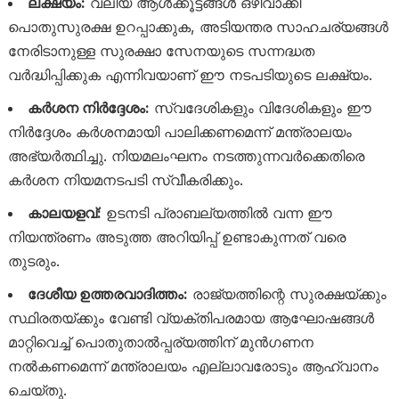
ലക്ഷ്യം:
വലിയ ആൾക്കൂട്ടങ്ങൾ ഒഴിവാക്കി
പൊതുസുരക്ഷ ഉറപ്പാക്കുക, അടിയന്തര സാഹചര്യങ്ങൾ
നേരിടാനുള്ള സുരക്ഷാ സേനയുടെ സന്നദ്ധത
വർദ്ധിപ്പിക്കുക എന്നിവയാണ് ഈ നടപടിയുടെ ലക്ഷ്യം.
കർശന നിർദ്ദേശം:
സ്വദേശികളും വിദേശികളും ഈ
നിർദ്ദേശം കർശനമായി പാലിക്കണമെന്ന് മന്ത്രാലയം
അഭ്യർത്ഥിച്ചു. നിയമലംഘനം നടത്തുന്നവർക്കെതിരെ
കർശന നിയമനടപടി സ്വീകരിക്കും.
കാലയളവ്:
ഉടനടി പ്രാബല്യത്തിൽ വന്ന ഈ
നിയന്ത്രണം അടുത്ത അറിയിപ്പ് ഉണ്ടാകുന്നത് വരെ
തുടരും.
ദേശീയ ഉത്തരവാദിത്തം:
രാജ്യത്തിന്റെ സുരക്ഷയ്ക്കും
സ്ഥിരതയ്ക്കും വേണ്ടി വ്യക്തിപരമായ ആഘോഷങ്ങൾ
മാറ്റിവെച്ച് പൊതുതാൽപ്പര്യത്തിന് മുൻഗണന
നൽകണമെന്ന് മന്ത്രാലയം എല്ലാവരോടും ആഹ്വാനം
ചെയ്തു.