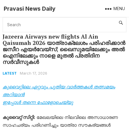
Pravasi News Daily
MENU
Home
Latest
Jazeera Airways new flights Al Ain Qaisumah 2026 യാത്രാക്ലേശം പരിഹരിക്കാൻ ജസീറ എയർവേയ്‌സ്; ഖൈസുമയിലേക്കും അൽ ഐനിലേക്കും നാളെ മുതൽ പ്രതിദിന സർവീസുകൾ
Jazeera Airways new flights Al Ain
Qaisumah 2026 യാത്രാക്ലേശം പരിഹരിക്കാൻ
ജസീറ എയർവേയ്‌സ്; ഖൈസുമയിലേക്കും അൽ
ഐനിലേക്കും നാളെ മുതൽ പ്രതിദിന
സർവീസുകൾ
March 17, 2026
LATEST
കുവൈറ്റിലെ ഏറ്റവും പുതിയ വാർത്തകൾ തത്സമയം
അറിയാൻ
ഇപ്പോൾ തന്നെ ഫോളോചെയ്യു
കുവൈറ്റ് സിറ്റി:
മേഖലയിലെ നിലവിലെ അസാധാരണ
സാഹചര്യം പരിഗണിച്ചും യാത്രാ സൗകര്യങ്ങൾ