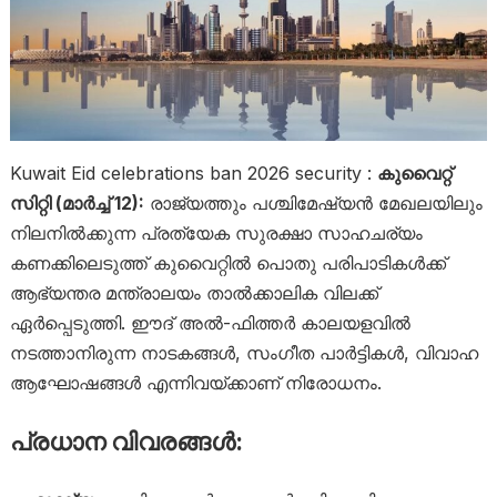
Kuwait Eid celebrations ban 2026 security :
കുവൈറ്റ്
സിറ്റി (മാർച്ച് 12):
രാജ്യത്തും പശ്ചിമേഷ്യൻ മേഖലയിലും
നിലനിൽക്കുന്ന പ്രത്യേക സുരക്ഷാ സാഹചര്യം
കണക്കിലെടുത്ത് കുവൈറ്റിൽ പൊതു പരിപാടികൾക്ക്
ആഭ്യന്തര മന്ത്രാലയം താൽക്കാലിക വിലക്ക്
ഏർപ്പെടുത്തി. ഈദ് അൽ-ഫിത്തർ കാലയളവിൽ
നടത്താനിരുന്ന നാടകങ്ങൾ, സംഗീത പാർട്ടികൾ, വിവാഹ
ആഘോഷങ്ങൾ എന്നിവയ്ക്കാണ് നിരോധനം.
പ്രധാന വിവരങ്ങൾ: