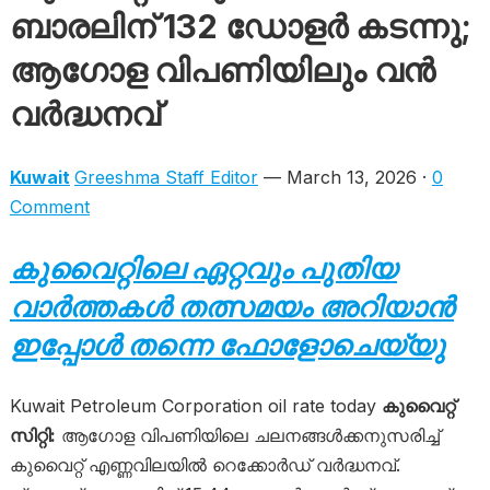
ബാരലിന് 132 ഡോളർ കടന്നു;
ആഗോള വിപണിയിലും വൻ
വർദ്ധനവ്
Kuwait
Greeshma Staff Editor
— March 13, 2026 ·
0
Comment
കുവൈറ്റിലെ ഏറ്റവും പുതിയ
വാർത്തകൾ തത്സമയം അറിയാൻ
ഇപ്പോൾ തന്നെ ഫോളോചെയ്യു
Kuwait Petroleum Corporation oil rate today
കുവൈറ്റ്
സിറ്റി:
ആഗോള വിപണിയിലെ ചലനങ്ങൾക്കനുസരിച്ച്
കുവൈറ്റ് എണ്ണവിലയിൽ റെക്കോർഡ് വർദ്ധനവ്.