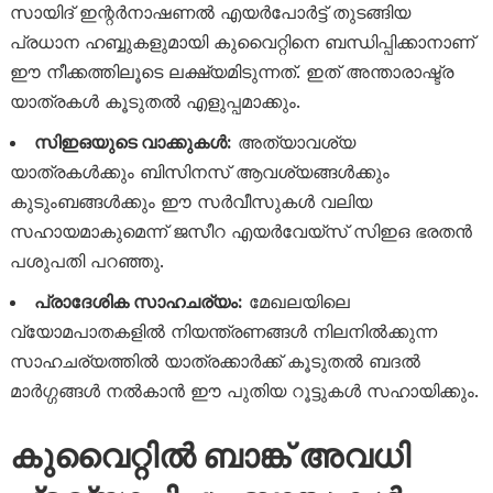
സായിദ് ഇന്റർനാഷണൽ എയർപോർട്ട് തുടങ്ങിയ
പ്രധാന ഹബ്ബുകളുമായി കുവൈറ്റിനെ ബന്ധിപ്പിക്കാനാണ്
ഈ നീക്കത്തിലൂടെ ലക്ഷ്യമിടുന്നത്. ഇത് അന്താരാഷ്ട്ര
യാത്രകൾ കൂടുതൽ എളുപ്പമാക്കും.
സിഇഒയുടെ വാക്കുകൾ:
അത്യാവശ്യ
യാത്രകൾക്കും ബിസിനസ് ആവശ്യങ്ങൾക്കും
കുടുംബങ്ങൾക്കും ഈ സർവീസുകൾ വലിയ
സഹായമാകുമെന്ന് ജസീറ എയർവേയ്‌സ് സിഇഒ ഭരതൻ
പശുപതി പറഞ്ഞു.
പ്രാദേശിക സാഹചര്യം:
മേഖലയിലെ
വ്യോമപാതകളിൽ നിയന്ത്രണങ്ങൾ നിലനിൽക്കുന്ന
സാഹചര്യത്തിൽ യാത്രക്കാർക്ക് കൂടുതൽ ബദൽ
മാർഗ്ഗങ്ങൾ നൽകാൻ ഈ പുതിയ റൂട്ടുകൾ സഹായിക്കും.
കുവൈറ്റിൽ ബാങ്ക് അവധി