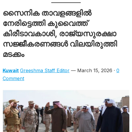
സൈനിക താവളങ്ങളിൽ
നേരിട്ടെത്തി കുവൈത്ത്
കിരീടാവകാശി, രാജ്യസുരക്ഷാ
സജ്ജീകരണങ്ങൾ വിലയിരുത്തി
മടക്കം
Kuwait
Greeshma Staff Editor
— March 15, 2026 ·
0
Comment