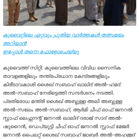
കുവൈറ്റിലെ ഏറ്റവും പുതിയ വാർത്തകൾ തത്സമയം
അറിയാൻ
ഇപ്പോൾ തന്നെ ഫോളോചെയ്യു
കുവൈത്ത് സിറ്റി: കുവൈത്തിലെ വിവിധ സൈനിക
താവളങ്ങളിലും തന്ത്രപ്രധാന കേന്ദ്രങ്ങളിലും
കിരീടാവകാശി ശൈഖ് സബാഹ് ഖാലിദ് അൽ-ഹമദ്
അൽ-സബാഹ് നേരിട്ടെത്തി സന്ദർശനം നടത്തി.
പ്രതിരോധ മന്ത്രി ശൈഖ് അബ്ദുള്ള അലി അബ്ദുള്ള
അൽ-സലേം അൽ-സബാഹ്, ആർമി ചീഫ് ഓഫ് ജനറൽ
സ്റ്റാഫ് ലെഫ്റ്റനന്റ് ജനറൽ ഖാലിദ് ദരാജ് സാദ് അൽ-
ഷുറൈൻ, ഡെപ്യൂട്ടി ചീഫ് ഓഫ് ജനറൽ സ്റ്റാഫ് മേജർ
ജനറൽ പൈലറ്റ് ശൈഖ് സബാഹ് ജാബർ അൽ-അഹമ്മദ്