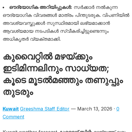
ഔദ്യോഗിക അറിയിപ്പുകൾ:
സർക്കാർ നൽകുന്ന
ഔദ്യോഗിക വിവരങ്ങൾ മാത്രം പിന്തുടരുക. വിപണിയിൽ
അവശ്യവസ്തുക്കൾ സുസ്ഥിരമായി ലഭ്യമാക്കാൻ
ആവശ്യമായ നടപടികൾ സ്വീകരിച്ചിട്ടുണ്ടെന്നും
അധികൃതർ വ്യക്തമാക്കി.
കുവൈറ്റിൽ മഴയ്ക്കും
ഇടിമിന്നലിനും സാധ്യത;
കൂടെ മൂടൽമഞ്ഞും തണുപ്പും
തുടരും
Kuwait
Greeshma Staff Editor
— March 13, 2026 ·
0
Comment
Kuwait weather forecast
കുവൈറ്റ് സിറ്റി:
രാജ്യത്ത് വരും