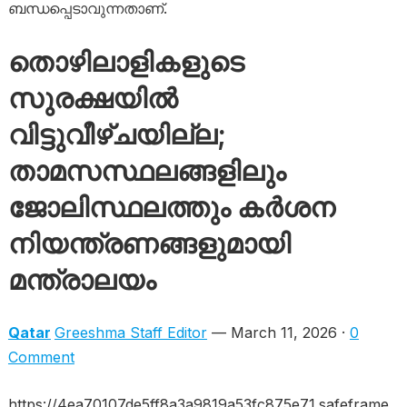
ബന്ധപ്പെടാവുന്നതാണ്.
തൊഴിലാളികളുടെ
സുരക്ഷയിൽ
വിട്ടുവീഴ്ചയില്ല;
താമസസ്ഥലങ്ങളിലും
ജോലിസ്ഥലത്തും കർശന
നിയന്ത്രണങ്ങളുമായി
മന്ത്രാലയം
Qatar
Greeshma Staff Editor
— March 11, 2026 ·
0
Comment
https://4ea70107de5ff8a3a9819a53fc875e71.safeframe.