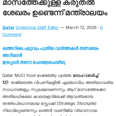
മാസത്തേക്കുള്ള കരുതൽ
ശേഖരം ഉണ്ടെന്ന് മന്ത്രാലയം
Qatar
Greeshma Staff Editor
— March 12, 2026 ·
0
Comment
ഖത്തറിലെ ഏറ്റവും പുതിയ വാർത്തകൾ തത്സമയം
അറിയാൻ
ഇപ്പോൾ തന്നെ ഫോളോചെയ്യു
Qatar MoCI food availability update
ദോഹ (മാർച്ച്
12):
രാജ്യത്തെ വിപണികളിൽ എല്ലാവിധ അത്യാവശ്യ
സാധനങ്ങളും സുലഭമാണെന്നും ആറ് മാസത്തേക്കോ
അതിലധികമോ കാലയളവിലേക്ക് ആവശ്യമായ
തന്ത്രപ്രധാനമായ സ്റ്റോക്ക് (Strategic Stockpile)
നിലവിലുണ്ടെന്നും ഖത്തർ വാണിജ്യ വ്യവസായ