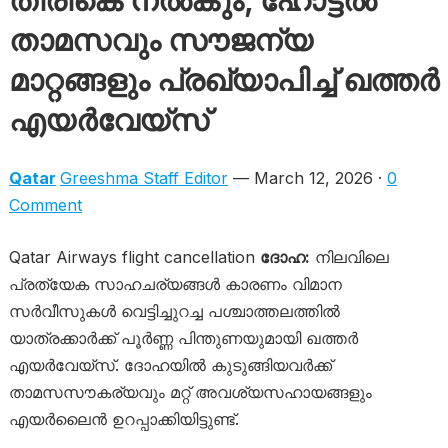
തിരികെ നൽകും, ഹോട്ടൽ
താമസവും സൗജന്യ
മാറ്റങ്ങളും പ്രഖ്യാപിച്ച് ഖത്തർ
എയർവേയ്‌സ്
Qatar
Greeshma Staff Editor
— March 12, 2026 ·
0
Comment
Qatar Airways flight cancellation
ദോഹ:
നിലവിലെ
പ്രത്യേക സാഹചര്യങ്ങൾ കാരണം വിമാന
സർവീസുകൾ വെട്ടിച്ചുറച്ച പശ്ചാത്തലത്തിൽ
യാത്രക്കാർക്ക് പൂർണ്ണ പിന്തുണയുമായി ഖത്തർ
എയർവേയ്‌സ്. ദോഹയിൽ കുടുങ്ങിയവർക്ക്
താമസസൗകര്യവും മറ്റ് അവശ്യസഹായങ്ങളും
എയർലൈൻ ഉറപ്പാക്കിയിട്ടുണ്ട്.