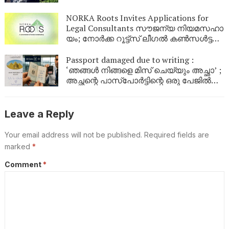
NORKA Roots Invites Applications for
Legal Consultants സൗ​ജ​ന്യ നി​യ​മ​സ​ഹാ​
യം; നോ​ർ​ക്ക റൂ​ട്ട്സ് ലീ​ഗ​ൽ ക​ൺ​സ​ൾ​ട്ട​ന്റു​
മാ​രെ ക്ഷ​ണി​ക്കു​ന്നു
Passport damaged due to writing :
‘ഞങ്ങൾ നിങ്ങളെ മിസ് ചെയ്യും അച്ഛാ’ ;
അച്ഛന്റെ പാസ്പോർട്ടിന്റെ ഒരു പേജിൽ
മകൾ ഇങ്ങെനെ എഴുതി ; പിതാവിന്റെ
യാത്ര തടഞ്ഞ് വിമാനത്താവളം
അധികൃതർ
Leave a Reply
Your email address will not be published.
Required fields are
marked
*
Comment
*