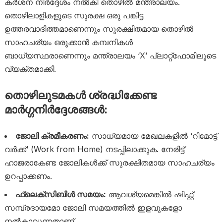
കർശന നിർദ്ദേശം നൽകി തൊഴിൽ മന്ത്രാലയം.
തൊഴിലാളികളുടെ സുരക്ഷ ഒരു പങ്കിട്ട
ഉത്തരവാദിത്തമാണെന്നും സുരക്ഷിതമായ തൊഴിൽ
സാഹചര്യം ഒരുക്കാൻ കമ്പനികൾ
ബാധ്യസ്ഥരാണെന്നും മന്ത്രാലയം ‘X’ പ്ലാറ്റ്‌ഫോമിലൂടെ
വ്യക്തമാക്കി.
തൊഴിലുടമകൾ ശ്രദ്ധിക്കേണ്ട
മാർഗ്ഗനിർദ്ദേശങ്ങൾ:
ജോലി ക്രമീകരണം:
സാധ്യമായ മേഖലകളിൽ ‘റിമോട്ട്
വർക്ക്’ (Work from Home) നടപ്പിലാക്കുക. നേരിട്ട്
ഹാജരാകേണ്ട ജോലികൾക്ക് സുരക്ഷിതമായ സാഹചര്യം
ഉറപ്പാക്കണം.
ഫ്ലെക്സിബിൾ സമയം:
ആവശ്യമെങ്കിൽ ഷിഫ്റ്റ്
സമ്പ്രദായമോ ജോലി സമയത്തിൽ ഇളവുകളോ
നൽകാവുന്നതാണ്.