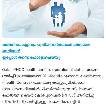
ഖത്തറിലെ ഏറ്റവും പുതിയ വാർത്തകൾ തത്സമയം
അറിയാൻ
ഇപ്പോൾ തന്നെ ഫോളോചെയ്യു
Qatar PHCC health centers operational status :
ദോഹ
(മാർച്ച് 11):
രാജ്യത്തെ 31 പ്രാധികാരോഗ്യ കേന്ദ്രങ്ങളും
(Health Centres) യാതൊരു തടസ്സവുമില്ലാതെ
സാധാരണ നിലയിൽ പ്രവർത്തിക്കുമെന്ന് പ്രൈമറി
ഹെൽത്ത് കെയർ കോർപ്പറേഷൻ (PHCC) അറിയിച്ചു.
നിലവിൽ നിശ്ചയിച്ചിട്ടുള്ള സമയക്രമങ്ങളിൽ