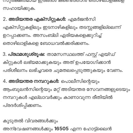
സുരക്ഷിതമായ ഇടങ്ങൾ കണ്ടെത്താൻ തൊഴിലാളികളെ
സഹായിക്കുക.
അടിയന്തര എക്സിറ്റുകൾ:
എമർജൻസി
എക്സിറ്റുകളിലും ഇടനാഴികളിലും തടസ്സങ്ങളില്ലെന്ന്
ഉറപ്പാക്കണം. അസംബ്ലി ഏരിയകളെക്കുറിച്ച്
തൊഴിലാളികളെ ബോധവൽക്കരിക്കണം.
പ്രഥമശുശ്രൂഷ:
താമസസ്ഥലത്ത് ഫസ്റ്റ് എയ്ഡ്
കിറ്റുകൾ ലഭ്യമാക്കുകയും അത് ഉപയോഗിക്കാൻ
പരിശീലനം ലഭിച്ചവരെ ചുമതലപ്പെടുത്തുകയും വേണം.
അടിയന്തര നമ്പറുകൾ:
പൊലീസിന്റെയും
ആംബുലൻസിന്റെയും മറ്റ് അടിയന്തര സേവനങ്ങളുടെയും
നമ്പറുകൾ എല്ലാവർക്കും കാണാവുന്ന രീതിയിൽ
പ്രദർശിപ്പിക്കണം.
കൂടുതൽ വിവരങ്ങൾക്കും
അന്വേഷണങ്ങൾക്കും
16505
എന്ന ഹോട്ട്‌ലൈൻ