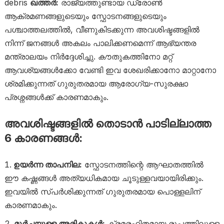
debris
ഖത്തർ:
രാജ്യത്തുണ്ടായ ഡ്രോൺ
ആക്രമണങ്ങളുടെയും സ്ഫോടനങ്ങളുടെയും
പശ്ചാത്തലത്തിൽ, വീണുകിടക്കുന്ന അവശിഷ്ടങ്ങളിൽ
നിന്ന് ജനങ്ങൾ അകലം പാലിക്കണമെന്ന് ആഭ്യന്തര
മന്ത്രാലയം നിർദ്ദേശിച്ചു. കൗതുകത്തിനോ മറ്റ്
ആവശ്യങ്ങൾക്കോ വേണ്ടി ഇവ ശേഖരിക്കാനോ മാറ്റാനോ
ശ്രമിക്കുന്നത് ഗുരുതരമായ ആരോഗ്യ-സുരക്ഷാ
പ്രശ്നങ്ങൾക്ക് കാരണമാകും.
അവശിഷ്ടങ്ങളിൽ തൊടാൻ പാടില്ലാത്ത
6 കാരണങ്ങൾ:
ഉയർന്ന താപനില:
സ്ഫോടനത്തിന്റെ ആഘാതത്തിൽ
ഈ കഷ്ണങ്ങൾ അത്യധികമായ ചൂടുള്ളവയായിരിക്കും.
ഇവയിൽ സ്പർശിക്കുന്നത് ഗുരുതരമായ പൊള്ളലിന്
കാരണമാകും.
മൂർച്ചയുള്ള അരികുകൾ:
ക്രമരഹിതമായ രൂപത്തിലുള്ള