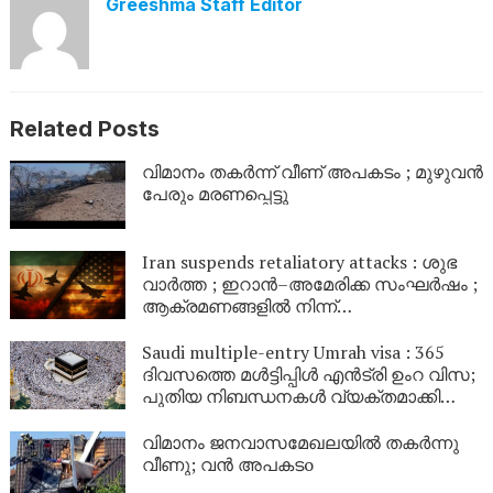
Greeshma Staff Editor
Related Posts
വിമാനം തകർന്ന് വീണ് അപകടം ; മുഴുവൻ
പേരും മരണപ്പെട്ടു
Iran suspends retaliatory attacks : ശുഭ
വാർത്ത ; ഇറാൻ–അമേരിക്ക സംഘർഷം ;
ആക്രമണങ്ങളിൽ നിന്ന്
പിൻവാങ്ങിയതായി ഇറാൻ; ചർച്ചകളിൽ
പ്രതീക്ഷ
Saudi multiple-entry Umrah visa : 365
ദിവസത്തെ മൾട്ടിപ്പിൾ എൻട്രി ഉംറ വിസ;
പുതിയ നിബന്ധനകൾ വ്യക്തമാക്കി
സൗദി
വിമാനം ജനവാസമേഖലയിൽ തകർന്നു
വീണു; വൻ അപകടo