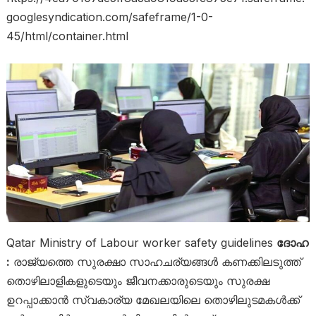
googlesyndication.com/safeframe/1-0-
45/html/container.html
Qatar Ministry of Labour worker safety guidelines
ദോഹ
:
രാജ്യത്തെ സുരക്ഷാ സാഹചര്യങ്ങൾ കണക്കിലടുത്ത്
തൊഴിലാളികളുടെയും ജീവനക്കാരുടെയും സുരക്ഷ
ഉറപ്പാക്കാൻ സ്വകാര്യ മേഖലയിലെ തൊഴിലുടമകൾക്ക്