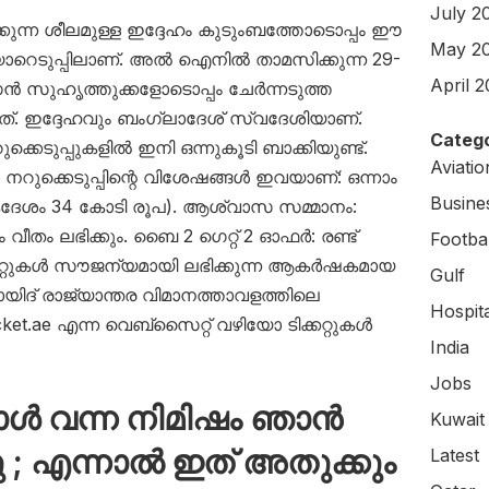
July 2
െടുക്കുന്ന ശീലമുള്ള ഇദ്ദേഹം കുടുംബത്തോടൊപ്പം ഈ
May 2
ാറെടുപ്പിലാണ്. അൽ ഐനിൽ താമസിക്കുന്ന 29-
April 
ുഹൃത്തുക്കളോടൊപ്പം ചേർന്നടുത്ത
യത്. ഇദ്ദേഹവും ബംഗ്ലാദേശ് സ്വദേശിയാണ്.
Catego
കെടുപ്പുകളിൽ ഇനി ഒന്നുകൂടി ബാക്കിയുണ്ട്.
Aviati
ഗാ നറുക്കെടുപ്പിന്റെ വിശേഷങ്ങൾ ഇവയാണ്: ഒന്നാം
Busine
കദേശം 34 കോടി രൂപ). ആശ്വാസ സമ്മാനം:
 വീതം ലഭിക്കും. ബൈ 2 ഗെറ്റ് 2 ഓഫർ: രണ്ട്
Footbal
ടിക്കറ്റുകൾ സൗജന്യമായി ലഭിക്കുന്ന ആകർഷകമായ
Gulf
യിദ് രാജ്യാന്തര വിമാനത്താവളത്തിലെ
Hospit
et.ae എന്ന വെബ്സൈറ്റ് വഴിയോ ടിക്കറ്റുകൾ
India
Jobs
കോൾ വന്ന നിമിഷം ഞാൻ
Kuwait
ു ; എന്നാൽ ഇത് അതുക്കും
Latest