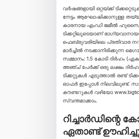
വർഷങ്ങളായി ഒറ്റയ്ക്ക് ടിക്കറ്റ
നേട്ടം ആഘോഷിക്കാനുള്ള തയ്യ
കാരനായ എംഡി ജമീൽ ഹുസൈൻ സ
ടിക്കറ്റിലൂടെയാണ് ഭാഗ്യവാനാ
ഫെബ്രുവരിയിലെ പ്രതിവാര നറുക്
മാർച്ചിൽ നടക്കാനിരിക്കുന്ന മെ
സമ്മാനം: 1.5 കോടി ദിർഹം (ഏ
അഞ്ച് പേർക്ക് ഒരു ലക്ഷം ദിർഹം
ടിക്കറ്റുകൾ എടുത്താൽ രണ്ട് 
ഓഫർ ഇപ്പോൾ നിലവിലുണ്ട്. സാ
കൗണ്ടറുകൾ വഴിയോ www.bigtick
സ്വന്തമാക്കാം.
റിച്ചാർഡിന്റെ 
ഏതാണ്ട് ഊഹിച്ച