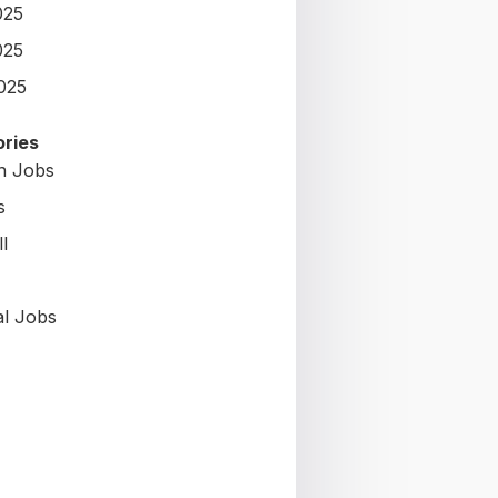
025
025
2025
ries
on Jobs
s
l
al Jobs