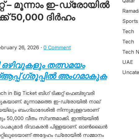
Qatar
റ്റ് – മൂന്നാം ഇ-ഡ്രോയിൽ
Ramada
ക്ക് 50,000 ദിർഹം
Sports
Tech
Tech
bruary 26, 2026 ·
0 Comment
Tech N
UAE
 ഒഴിവുകളും തത്സമയം
Uncate
പ്പ് ഗ്രൂപ്പിൽ അംഗമാകുക
 in Big Ticket ബിഗ് ടിക്കറ്റ് ഫെബ്രുവരി
കയാണ്. മൂന്നാമത്തെ ഇ-ഡ്രോയിൽ നാല്
ത്യയിലും ബംഗ്ലാദേശിൽ നിന്നുമുള്ളവരാണ്
ം 50,000 വീതം സ്വന്തമാക്കി. ഇന്ത്യയിൽ
 ഗോപകുമാർ ദിവാകരൻ പിള്ളയാണ്. ഓൺലൈൻ
കറ്റിലൂടെയാണ് അദ്ദേഹം ഡ്രോയിൽ സമ്മാനം