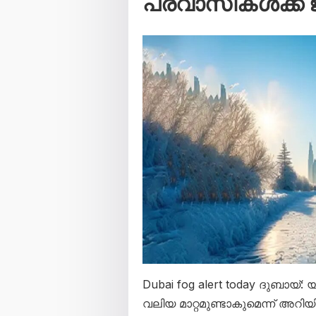
പ്രവാസികൾക്ക്
Dubai fog alert today ദുബാ
വലിയ മാറ്റമുണ്ടാകുമെന്ന് അറി