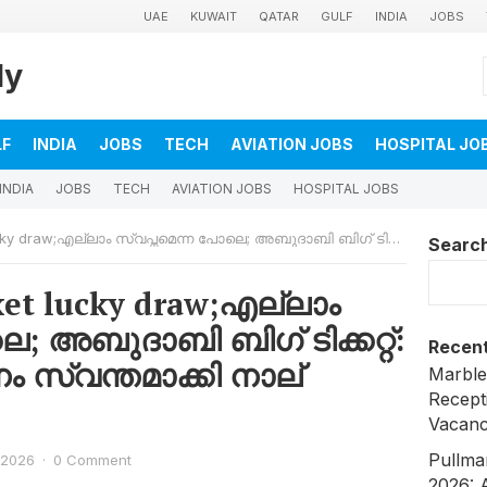
UAE
KUWAIT
QATAR
GULF
INDIA
JOBS
ly
LF
INDIA
JOBS
TECH
AVIATION JOBS
HOSPITAL JO
INDIA
JOBS
TECH
AVIATION JOBS
HOSPITAL JOBS
ാം സ്വപ്നമെന്ന പോലെ; അബുദാബി ബിഗ് ടിക്കറ്റ്: ലക്ഷങ്ങൾ സമ്മാനം സ്വന്തമാക്കി നാല് പ്രവാസികൾ
Searc
ket lucky draw;എല്ലാം
; അബുദാബി ബിഗ് ടിക്കറ്റ്:
Recent
ം സ്വന്തമാക്കി നാല്
Marble
Recept
Vacanc
Pullma
 2026
·
0 Comment
2026: 