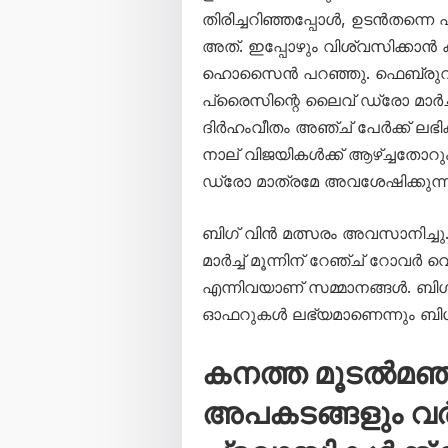
തിരിച്ചറിഞ്ഞപ്പോൾ, ഉടൻതന്നെ
അത്. ഇപ്പോഴും വിശ്വസിക്കാൻ 
ഹൊസൈൻ പറഞ്ഞു. ഫെബ്രുവരി
പ്രൈസിന്റെ ലൈവ് ഡ്രോ മാർച്ച് 
ദിർഹംവീതം അഞ്ച് പേർക്ക് ലഭി
നാല് വിജയികൾക്ക് ആഴ്ച്ചതോറും
ഡ്രോ മാത്രമേ അവശേഷിക്കുന്നു
ബിഗ് വിൻ മത്സരം അവസാനിച്ചു. പക
മാർച്ച് മൂന്നിന് റേഞ്ച് റോവ‍ർ 
എന്നിവയാണ് സമ്മാനങ്ങൾ. ബിഗ് ടിക
ഓഫറുകൾ ലഭ്യമാണെന്നും ബിഗ് ടിക
കനത്ത മൂടൽമഞ്ഞ
അപകടങ്ങളും വർധ