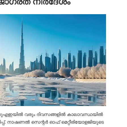
 ജാഗ്രത നിർദേശം
യ്: യുഎഇയിൽ വരും ദിവസങ്ങളിൽ കാലാവസ്ഥയിൽ
യിപ്പ്. നാഷണൽ സെന്റർ ഓഫ് മെറ്റീരിയോളജിയുടെ