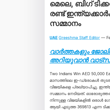
മെലെ, ബിഗ് ടിക്ക
രണ്ട് ഇന്ത്യക്കാർ
സമ്മാനം
UAE
Greeshma Staff Editor
— Fe
വാർത്തകളും ജോലി
അറിയുവാൻ വാട്സ്ആ
Two Indians Win AED 50,000 Each
മാസത്തിലെ ഇ-ഡ്രോകൾ തുടരു
വിജയികളെ പ്രഖ്യാപിച്ചു. ഇന്
സമ്മാനം നേടിയത്. ഓരോരുത്തരു
നിന്നുള്ള വിജയികളിൽ ഒരാൾ
ആയി എടുത്ത 369813 എന്ന ടിക്