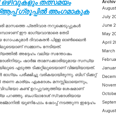
 ഒഴിവുകളും തത്സമയം
Archiv
August
പ്പ് ഗ്രൂപ്പിൽ അംഗമാകുക
July 2
June 
വരി മാസത്തെ പ്രതിവാര നറുക്കെടുപ്പുകൾ
ുമ്പോഴാണ് ഈ ഭാഗ്യവാന്മാരെ തേടി
May 2
യായ ഗോപകുമാർ ദിവാകരൻ പിള്ള ഓൺലൈൻ
April 
്റിലൂടെയാണ് സമ്മാനം നേടിയത്.
March
ഗ്യത്തിൽ അദ്ദേഹം വലിയ സന്തോഷം
Februa
സ്വദേശിനിയും ഷാർജ താമസക്കാരിയുമായ സന്ധ്യ
്മയിലൂടെ എടുത്ത ടിക്കറ്റിലൂടെയാണ് വിജയിയായത്.
Januar
യം പരീക്ഷിച്ചു വരികയായിരുന്നു. ബിഗ് ടിക്കറ്റ്
Decem
പോൾ തന്നെ കാര്യം ഏകദേശം മനസ്സിലായെന്നും,
Novem
വിഡിയോ കണ്ട് ഉറപ്പുവരുത്തിയ ശേഷമാണ്
Octobe
ധ്യ പറഞ്ഞു. ബംഗ്ലാദേശ് സ്വദേശിയായ
Septem
അജ്മാനിൽ യൂണിഫോം ഷോപ്പ് നടത്തുന്ന ഇദ്ദേഹം
August