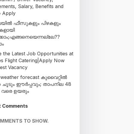
ements, Salary, Benefits and
 Apply
ില്‍ ഫീസുകളും പിഴകളും
ളായി
്കാം;എങ്ങനെയെന്നല്ലേ??
ാം
 the Latest Job Opportunities at
es Flight Catering|Apply Now
test Vacancy
 weather forecast കുവൈറ്റിൽ
 ചൂടും ഈർപ്പവും; താപനില 48
ി വരെ ഉയരും
t Comments
OMMENTS TO SHOW.