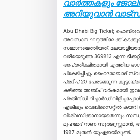
വാർത്തകളും ജോലി
അറിയുവാൻ വാട്സ്ആ
Abu Dhabi Big Ticket; ഫെബ്രു
അവസാന ഘട്ടത്തിലേക്ക് കടക്ക
സമ്മാനമെത്തിയത്. മലയാളി
വഴിയെടുത്ത 369813 എന്ന ടിക്കറ
അപ്രതീക്ഷിതമായി എത്തിയ ഭാ
പ്രകടിപ്പിച്ചു. ഹൈദരാബാദ് 
പ്രദീപ് 20 പേരടങ്ങുന്ന കൂട്ടായ
കഴിഞ്ഞ അഞ്ച് വർഷമായി ഇവർ ഭാഗ്
പ്രതിനിധി റിച്ചാർഡ് വിളിച്ചപ്
എങ്കിലും വെബ്സൈറ്റിൽ കയറി 
വിശ്വസിക്കാനായതെന്നും സന്
മുഹമ്മദ് റാണ സൂരജുസ്സമാൻ, 
1987 മുതൽ യുഎഇയിലുണ്ട്.