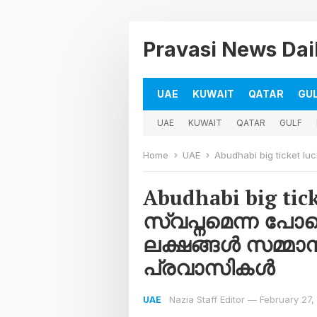
Pravasi News Dai
UAE
KUWAIT
QATAR
GU
UAE
KUWAIT
QATAR
GULF
Home
UAE
Abudhabi big ticket lucky draw;എല്ല
Abudhabi big tic
സ്വപ്നമെന്ന പോലെ
ലക്ഷങ്ങൾ സമ്മാന
പ്രവാസികൾ
Nazia Staff Editor
—
February 27,
UAE