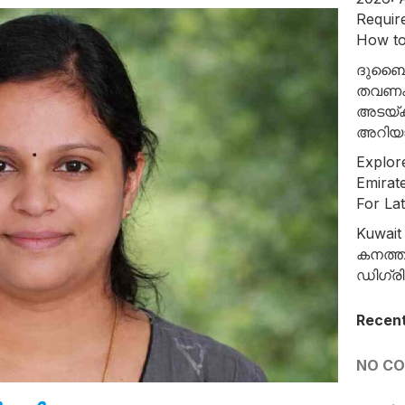
Requir
How to
ദുബൈയ
തവണക
അടയ്ക
അറിയ
Explore
Emirat
For La
Kuwait
കനത്ത
ഡിഗ്ര
Recen
NO C