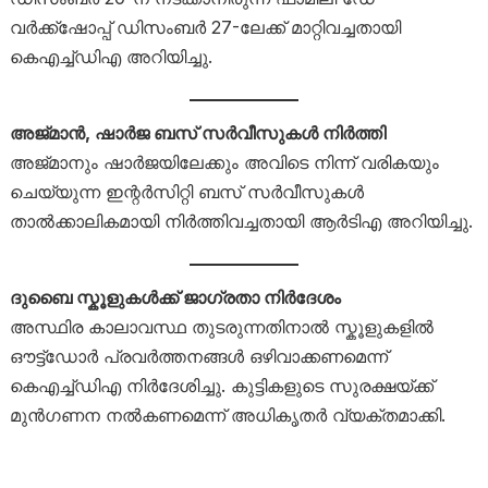
വർക്ക്‌ഷോപ്പ് ഡിസംബർ 27-ലേക്ക് മാറ്റിവച്ചതായി
കെഎച്ച്ഡിഎ അറിയിച്ചു.
അജ്മാൻ, ഷാർജ ബസ് സർവീസുകൾ നിർത്തി
അജ്മാനും ഷാർജയിലേക്കും അവിടെ നിന്ന് വരികയും
ചെയ്യുന്ന ഇന്റർസിറ്റി ബസ് സർവീസുകൾ
താൽക്കാലികമായി നിർത്തിവച്ചതായി ആർടിഎ അറിയിച്ചു.
ദുബൈ സ്കൂളുകൾക്ക് ജാഗ്രതാ നിർദേശം
അസ്ഥിര കാലാവസ്ഥ തുടരുന്നതിനാൽ സ്കൂളുകളിൽ
ഔട്ട്ഡോർ പ്രവർത്തനങ്ങൾ ഒഴിവാക്കണമെന്ന്
കെഎച്ച്ഡിഎ നിർദേശിച്ചു. കുട്ടികളുടെ സുരക്ഷയ്ക്ക്
മുൻഗണന നൽകണമെന്ന് അധികൃതർ വ്യക്തമാക്കി.