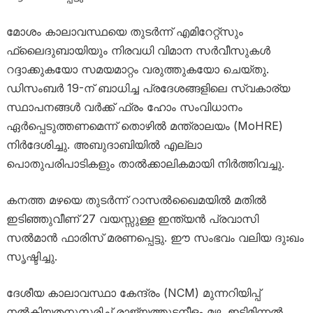
മോശം കാലാവസ്ഥയെ തുടർന്ന് എമിറേറ്റ്സും
ഫ്ലൈദുബായിയും നിരവധി വിമാന സർവീസുകൾ
റദ്ദാക്കുകയോ സമയമാറ്റം വരുത്തുകയോ ചെയ്തു.
ഡിസംബർ 19-ന് ബാധിച്ച പ്രദേശങ്ങളിലെ സ്വകാര്യ
സ്ഥാപനങ്ങൾ വർക്ക് ഫ്രം ഹോം സംവിധാനം
ഏർപ്പെടുത്തണമെന്ന് തൊഴിൽ മന്ത്രാലയം (MoHRE)
നിർദേശിച്ചു. അബുദാബിയിൽ എല്ലാ
പൊതുപരിപാടികളും താൽക്കാലികമായി നിർത്തിവച്ചു.
കനത്ത മഴയെ തുടർന്ന് റാസൽഖൈമയിൽ മതിൽ
ഇടിഞ്ഞുവീണ് 27 വയസ്സുള്ള ഇന്ത്യൻ പ്രവാസി
സൽമാൻ ഫാരിസ് മരണപ്പെട്ടു. ഈ സംഭവം വലിയ ദുഃഖം
സൃഷ്ടിച്ചു.
ദേശീയ കാലാവസ്ഥാ കേന്ദ്രം (NCM) മുന്നറിയിപ്പ്
നൽകിയതനുസരിച്ച് രാജ്യത്തുടനീളം മഴ, ഇടിമിന്നൽ,