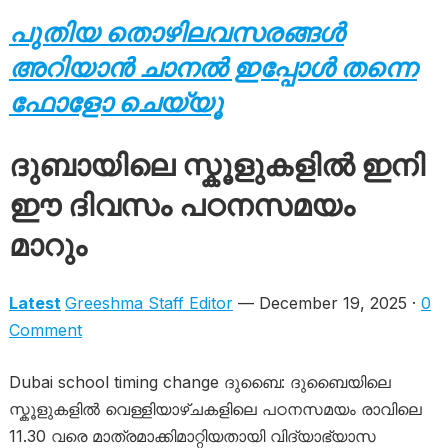
പുതിയ തൊഴിലവസരങ്ങൾ
അറിയാൻ ചാനൽ ഇപ്പോൾ തന്നെ
ഫോളോ ചെയ്യൂ
ദുബായിലെ സ്കൂ​ളു​ക​ളി​ൽ ഇനി
ഈ ദിവസം പഠനസമയം
മാറും
Latest
Greeshma Staff Editor
— December 19, 2025 ·
0
Comment
Dubai school timing change ദുബൈ: ദുബൈയിലെ
സ്കൂളുകളിൽ വെള്ളിയാഴ്ചകളിലെ പഠനസമയം രാവിലെ
11.30 വരെ മാത്രമാക്കിമാറ്റിയതായി വിദ്യാഭ്യാസ