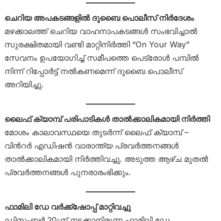
ചെറിയ അപകടങ്ങളിൽ ദുബൈ പൊലീസ് നിർദേശം
മഴക്കാലത്ത് ചെറിയ വാഹനാപകടങ്ങൾ സംഭവിച്ചാൽ
സുരക്ഷിതമായി വണ്ടി മാറ്റിനിർത്തി “On Your Way”
സേവനം ഉപയോഗിച്ച് സമീപത്തെ പെട്രോൾ പമ്പിൽ
നിന്ന് റിപ്പോർട്ട് നൽകണമെന്ന് ദുബൈ പൊലീസ്
അറിയിച്ചു.
ലൈഫ് ക്യാമ്പ് പരിപാടികൾ താൽക്കാലികമായി നിർത്തി
മോശം കാലാവസ്ഥയെ തുടർന്ന് ലൈഫ് ക്യാമ്പ് –
വിൻറർ എഡിഷൻ വാരാന്ത്യ പ്രവർത്തനങ്ങൾ
താൽക്കാലികമായി നിർത്തിവച്ചു. അടുത്ത ആഴ്ച മുതൽ
പ്രവർത്തനങ്ങൾ പുനരാരംഭിക്കും.
ഫാമിലി ഡേ വർക്ക്‌ഷോപ്പ് മാറ്റിവച്ചു
ഡിസംബർ 20-ന് നടക്കാനിരുന്ന ഫാമിലി ഡേ