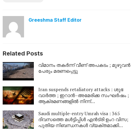
Greeshma Staff Editor
Related Posts
വിമാനം തകർന്ന് വീണ് അപകടം ; മുഴുവൻ
പേരും മരണപ്പെട്ടു
Iran suspends retaliatory attacks : ശുഭ
വാർത്ത ; ഇറാൻ–അമേരിക്ക സംഘർഷം ;
ആക്രമണങ്ങളിൽ നിന്ന്
പിൻവാങ്ങിയതായി ഇറാൻ; ചർച്ചകളിൽ
പ്രതീക്ഷ
Saudi multiple-entry Umrah visa : 365
ദിവസത്തെ മൾട്ടിപ്പിൾ എൻട്രി ഉംറ വിസ;
പുതിയ നിബന്ധനകൾ വ്യക്തമാക്കി
സൗദി