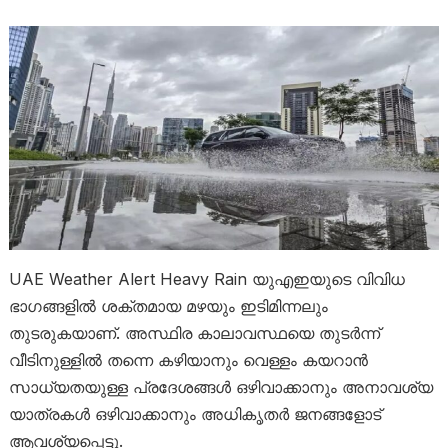
UAE Weather Alert Heavy Rain യുഎഇയുടെ വിവിധ
ഭാഗങ്ങളിൽ ശക്തമായ മഴയും ഇടിമിന്നലും
തുടരുകയാണ്. അസ്ഥിര കാലാവസ്ഥയെ തുടർന്ന്
വീടിനുള്ളിൽ തന്നെ കഴിയാനും വെള്ളം കയറാൻ
സാധ്യതയുള്ള പ്രദേശങ്ങൾ ഒഴിവാക്കാനും അനാവശ്യ
യാത്രകൾ ഒഴിവാക്കാനും അധികൃതർ ജനങ്ങളോട്
ആവശ്യപ്പെട്ടു.