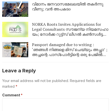
വിമാനം ജനവാസമേഖലയിൽ തകർന്നു
വീണു; വൻ അപകടo
NORKA Roots Invites Applications for
Legal Consultants സൗ​ജ​ന്യ നി​യ​മ​സ​ഹാ​
യം; നോ​ർ​ക്ക റൂ​ട്ട്സ് ലീ​ഗ​ൽ ക​ൺ​സ​ൾ​ട്ട​ന്റു​
മാ​രെ ക്ഷ​ണി​ക്കു​ന്നു
Passport damaged due to writing :
‘ഞങ്ങൾ നിങ്ങളെ മിസ് ചെയ്യും അച്ഛാ’ ;
അച്ഛന്റെ പാസ്പോർട്ടിന്റെ ഒരു പേജിൽ
മകൾ ഇങ്ങെനെ എഴുതി ; പിതാവിന്റെ
യാത്ര തടഞ്ഞ് വിമാനത്താവളം
അധികൃതർ
Leave a Reply
Your email address will not be published.
Required fields are
marked
*
Comment
*