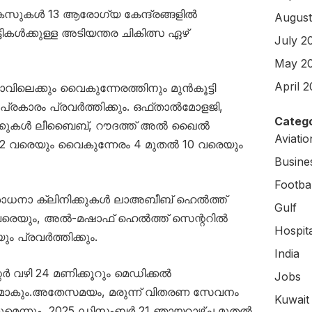
 കേസുകൾ 13 ആരോഗ്യ കേന്ദ്രങ്ങളിൽ
August
ികൾക്കുള്ള അടിയന്തര ചികിത്സ ഏഴ്
July 2
May 2
April 
രാവിലെക്കും വൈകുന്നേരത്തിനും മുൻകൂട്ടി
ൾ പ്രകാരം പ്രവർത്തിക്കും. ഒഫ്താൽമോളജി,
Catego
ിക്കുകൾ ലീബൈബ്, റൗദത്ത് അൽ ഖൈൽ
Aviati
ൽ 2 വരെയും വൈകുന്നേരം 4 മുതൽ 10 വരെയും
Busine
Footbal
ധനാ ക്ലിനിക്കുകൾ ലാഅബീബ് ഹെൽത്ത്
Gulf
 വരെയും, അൽ-മഷാഫ് ഹെൽത്ത് സെന്ററിൽ
Hospit
 പ്രവർത്തിക്കും.
India
റർ വഴി 24 മണിക്കൂറും മെഡിക്കൽ
Jobs
ാകും.അതേസമയം, മരുന്ന് വിതരണ സേവനം
Kuwait
്കുമെന്നും, 2025 ഡിസംബർ 21 ഞായറാഴ്ച മുതൽ