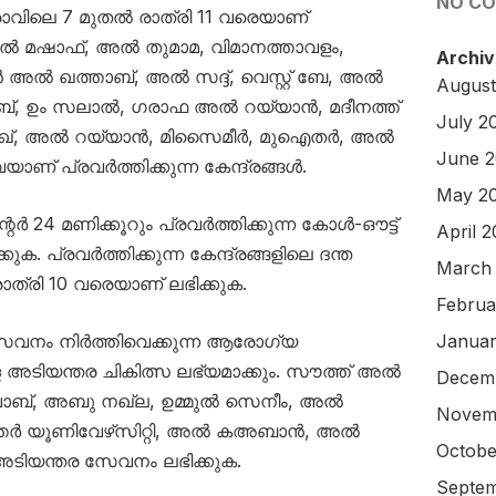
NO C
ാവിലെ 7 മുതൽ രാത്രി 11 വരെയാണ്
അൽ മഷാഫ്, അൽ തുമാമ, വിമാനത്താവളം,
Archiv
ൽ ഖത്താബ്, അൽ സദ്ദ്, വെസ്റ്റ് ബേ, അൽ
August
 ഉം സലാൽ, ഗരാഫ അൽ റയ്യാൻ, മദീനത്ത്
July 2
ിഖ്, അൽ റയ്യാൻ, മിസൈമീർ, മുഐതർ, അൽ
June 
് പ്രവർത്തിക്കുന്ന കേന്ദ്രങ്ങൾ.
May 2
24 മണിക്കൂറും പ്രവർത്തിക്കുന്ന കോൾ-ഔട്ട്
April 
ക. പ്രവർത്തിക്കുന്ന കേന്ദ്രങ്ങളിലെ ദന്ത
March
്രി 10 വരെയാണ് ലഭിക്കുക.
Februa
വനം നിർത്തിവെക്കുന്ന ആരോഗ്യ
Januar
ള്ള അടിയന്തര ചികിത്സ ലഭ്യമാക്കും. സൗത്ത് അൽ
Decem
ാബ്, അബു നഖ്‌ല, ഉമ്മുൽ സെനീം, അൽ
Novem
ർ യൂണിവേഴ്‌സിറ്റി, അൽ കഅബാൻ, അൽ
Octobe
 അടിയന്തര സേവനം ലഭിക്കുക.
Septem