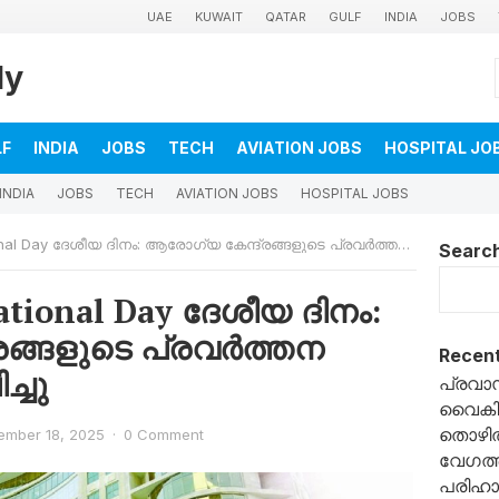
UAE
KUWAIT
QATAR
GULF
INDIA
JOBS
ly
LF
INDIA
JOBS
TECH
AVIATION JOBS
HOSPITAL JO
INDIA
JOBS
TECH
AVIATION JOBS
HOSPITAL JOBS
Day ദേശീയ ദിനം: ആരോഗ്യ കേന്ദ്രങ്ങളുടെ പ്രവർത്തന സമയം പ്രഖ്യാപിച്ചു
Searc
ational Day ദേശീയ ദിനം:
ങ്ങളുടെ പ്രവർത്തന
Recent
്ചു
പ്രവാ
വൈകിയ
തൊഴിൽ 
ember 18, 2025
·
0 Comment
വേഗത്
പരിഹാ