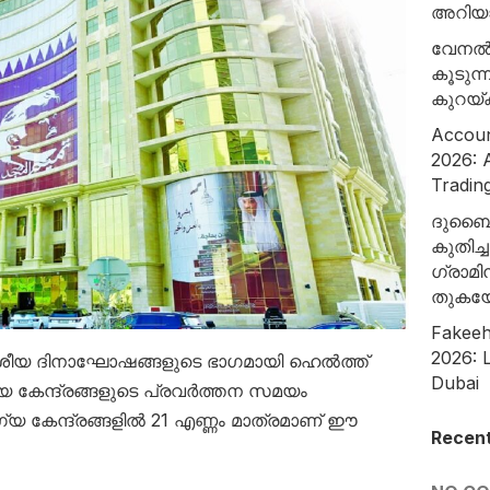
അറിയ
വേനൽക
കൂടുന
കുറയ്
Accoun
2026: A
Tradin
ദുബൈ
കുതിച്
ഗ്രാമി
തുകയ
Fakeeh
2026: L
 ദേശീയ ദിനാഘോഷങ്ങളുടെ ഭാഗമായി ഹെൽത്ത്
Dubai
േന്ദ്രങ്ങളുടെ പ്രവർത്തന സമയം
യ കേന്ദ്രങ്ങളിൽ 21 എണ്ണം മാത്രമാണ് ഈ
Recen