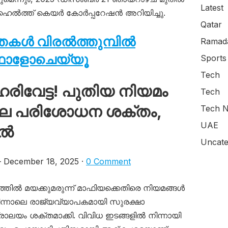
Latest
 ഹെൽത്ത് കെയർ കോർപ്പറേഷൻ അറിയിച്ചു.
Qatar
്തകൾ വിരൽത്തുമ്പിൽ
Ramada
ഫോളോചെയ്യൂ
Sports
Tech
ിവേട്ട! പുതിയ നിയമം
Tech
നാലെ പരിശോധന ശക്തം,
Tech N
UAE
ിൽ
Uncate
December 18, 2025 ·
0 Comment
തിൽ മയക്കുമരുന്ന് മാഫിയക്കെതിരെ നിയമങ്ങൾ
ിന്നാലെ രാജ്യവ്യാപകമായി സുരക്ഷാ
ലയം ശക്തമാക്കി. വിവിധ ഇടങ്ങളിൽ നിന്നായി