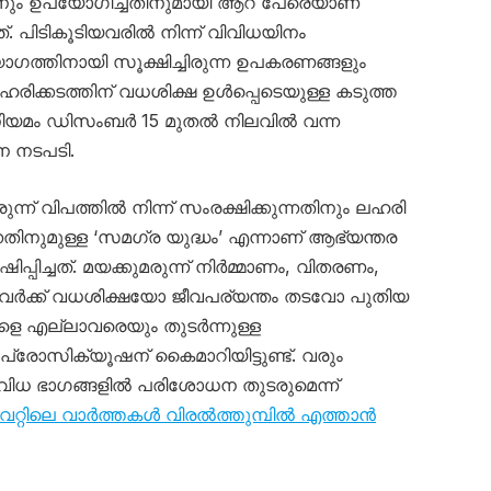
ിനും ഉപയോഗിച്ചതിനുമായി ആറ് പേരെയാണ്
. പിടികൂടിയവരിൽ നിന്ന് വിവിധയിനം
ഗത്തിനായി സൂക്ഷിച്ചിരുന്ന ഉപകരണങ്ങളും
ലഹരിക്കടത്തിന് വധശിക്ഷ ഉൾപ്പെടെയുള്ള കടുത്ത
യ നിയമം ഡിസംബർ 15 മുതൽ നിലവിൽ വന്ന
 നടപടി.
ന്ന് വിപത്തിൽ നിന്ന് സംരക്ഷിക്കുന്നതിനും ലഹരി
തിനുമുള്ള ‘സമഗ്ര യുദ്ധം’ എന്നാണ് ആഭ്യന്തര
പ്പിച്ചത്. മയക്കുമരുന്ന് നിർമ്മാണം, വിതരണം,
്നവർക്ക് വധശിക്ഷയോ ജീവപര്യന്തം തടവോ പുതിയ
കളെ എല്ലാവരെയും തുടർന്നുള്ള
്രോസിക്യൂഷന് കൈമാറിയിട്ടുണ്ട്. വരും
വിവിധ ഭാഗങ്ങളിൽ പരിശോധന തുടരുമെന്ന്
റ്റിലെ വാർത്തകൾ വിരൽത്തുമ്പിൽ എത്താൻ