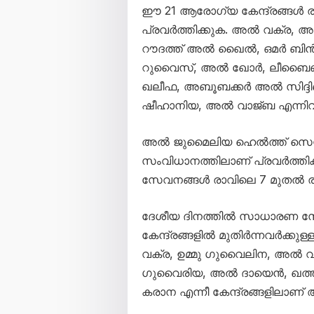
ഈ 21 ആരോഗ്യ കേന്ദ്രങ്ങൾ ര
പ്രവർത്തിക്കുക. അൽ വക്ര, 
റൗദത്ത് അൽ ഖൈൽ, ഒമർ ബിൻ അ
റുവൈസ്, അൽ ഖോർ, ലീബൈബ്,
ഖലീഫ, അബൂബക്കർ അൽ സിദ്ദ
ഷീഹാനിയ, അൽ വാജ്ബ എന്നിവയാണ
അൽ ജുമൈലിയ ഹെൽത്ത് സെന്റർ 
സംവിധാനത്തിലാണ് പ്രവർത്തിക്കു
സേവനങ്ങൾ രാവിലെ 7 മുതൽ രാത
ദേശീയ ദിനത്തിൽ സാധാരണ സേ
കേന്ദ്രങ്ങളിൽ മുതിർന്നവർക്കു
വക്ര, ഉമ്മു ഗുവൈലിന, അൽ വ
ഗുവൈരിയ, അൽ ദായെൻ, ഖത്ത
കരാന എന്നീ കേന്ദ്രങ്ങളിലാണ്