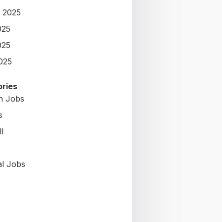
 2025
025
025
2025
ries
on Jobs
s
l
al Jobs