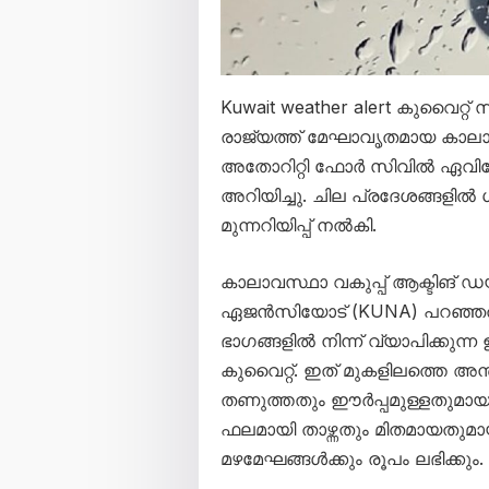
Kuwait weather alert കുവൈറ്റ്
രാജ്യത്ത് മേഘാവൃതമായ കാലാവ
അതോറിറ്റി ഫോർ സിവിൽ ഏവിയ
അറിയിച്ചു. ചില പ്രദേശങ്ങളിൽ
മുന്നറിയിപ്പ് നൽകി.
കാലാവസ്ഥാ വകുപ്പ് ആക്ടിങ് 
ഏജൻസിയോട് (KUNA) പറഞ്ഞത് പ
ഭാഗങ്ങളിൽ നിന്ന് വ്യാപിക്കുന്
കുവൈറ്റ്. ഇത് മുകളിലത്തെ അന്ത
തണുത്തതും ഈർപ്പമുള്ളതുമായ വ
ഫലമായി താഴ്ന്നതും മിതമായതുമ
മഴമേഘങ്ങൾക്കും രൂപം ലഭിക്കും.