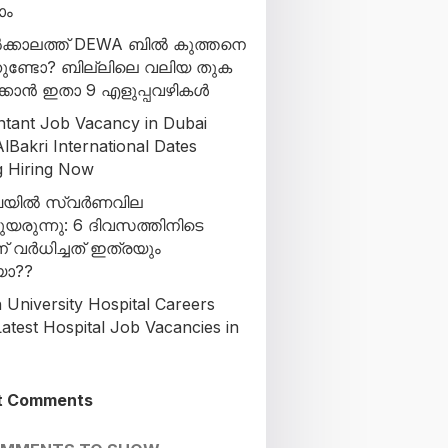
ാം
്കാലത്ത് DEWA ബിൽ കുത്തനെ
്നുണ്ടോ? ബില്ലിലെ വലിയ തുക
ക്കാൻ ഇതാ 9 എളുപ്പവഴികൾ
tant Job Vacancy in Dubai
lBakri International Dates
g Hiring Now
യിൽ സ്വർണവില
ചുയരുന്നു: 6 ദിവസത്തിനിടെ
ന് വർധിച്ചത് ഇത്രയും
ോ??
 University Hospital Careers
atest Hospital Job Vacancies in
t Comments