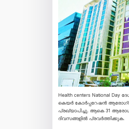
Health centers National Day
കെയർ കോർപ്പറേഷൻ ആരോഗ്യ ക
പ്രഖ്യാപിച്ചു. ആകെ 31 ആരോഗ്
ദിവസങ്ങളിൽ പ്രവർത്തിക്കുക.