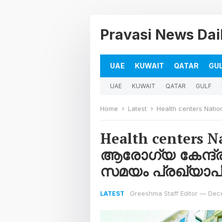
Pravasi News Dai
UAE
KUWAIT
QATAR
GU
UAE
KUWAIT
QATAR
GULF
Home
Latest
Health centers National 
Health centers N
ആരോഗ്യ കേന്ദ്ര
സമയം പ്രഖ്യാപിച
Greeshma Staff Editor
—
Dec
LATEST