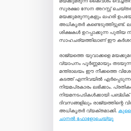
മയക്കുമരുന്ന് കൈവശം വെച്ചത
സുരക്ഷാ സേന അറസ്റ്റ് ചെയ്തത്
മയക്കുമരുന്നുകളും ലഹരി ഉപയോ
അധികൃതർ കണ്ടെടുത്തിട്ടുണ്ട്. 
ശിക്ഷകൾ ഉറപ്പാക്കുന്ന പുതി
സാഹചര്യത്തിലാണ് ഈ കർശന
രാജ്യത്തെ യുവാക്കളെ മയക്കുമരു
വ്യാപനം പൂർണ്ണമായും തടയുന്ന
മന്ത്രാലയം ഈ നീക്കത്തെ വിശേഷി
കടത്ത് എന്നിവയിൽ ഏർപ്പെടുന
നിയമപ്രകാരം ലഭിക്കാം. പ്രതി
നിയമനടപടികൾക്കായി പബ്ലിക് പ
ദിവസങ്ങളിലും രാജ്യത്തിന്റെ 
അധികൃതർ വ്യക്തമാക്കി.
കുവൈ
ചാനൽ ഫോളോചെയ്യൂ