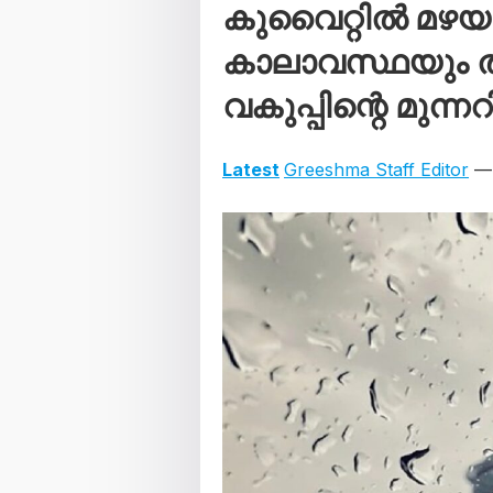
കുവൈറ്റിൽ മഴ
കാലാവസ്ഥയും ത
വകുപ്പിന്റെ മുന്നറി
Latest
Greeshma Staff Editor
— 