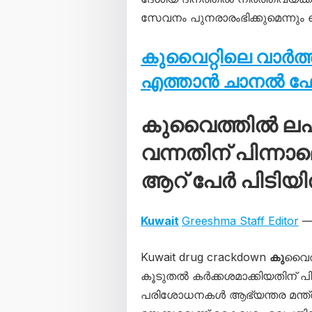
സേവനം പുനരാരംഭിക്കുമെന്നും
കുവൈറ്റിലെ വാർത
എത്താൻ ചാനൽ 
കുവൈത്തിൽ ലഹര
വന്നതിന് പിന്
ആറ് പേർ പിടിയ
Kuwait
Greeshma Staff Editor
— 
Kuwait drug crackdown
കു
വൈത്
കൂടുതൽ കർക്കശമാക്കിയതിന് പ
പരിശോധനകൾ ആഭ്യന്തര മന്ത്രാ