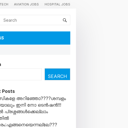
TECH
AVIATION JOBS
HOSPITAL JOBS
BS
h
SEARCH
 Posts
സികളേ അറിഞ്ഞോ????ശമ്പളം
ാലും ഇനി നോ ടെൻഷൻ!!!
പ്രശ്നങ്ങൾക്കെല്ലാം
തിൽ
രം:എങ്ങനെയെന്നല്ലേ???