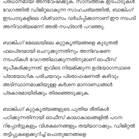
പ്രധാനമായി അന്വേഷിക്കുക. സാമ്പത്തിക ഇടപാടുകൾ
വേഗത്തിൽ ഡിജിറ്റലാകുന്ന സാഹചര്യത്തിൽ, ബാങ്കിംഗ്
ഇടപാടുകളിലെ വിശ്വാസം വർധിപ്പിക്കാനാണ് ഈ നടപടി
അനിവാര്യമെന്ന് അൽ-സഫ്രാൻ പറഞ്ഞു.
ബാങ്കിംഗ് മേഖലയിലെ കുറ്റകൃത്യങ്ങളെ കൂടുതൽ
ഫലപ്രദമായി ചെറുക്കുന്നതിനും അന്വേഷണ
നടപടികൾ വേഗത്തിലാക്കുന്നതിനുമാണ് ഓഫീസ്
രൂപീകരിക്കുന്നത്. ഇവിടെ നിയമിക്കുന്ന ഉദ്യോഗസ്ഥരെ
പ്രായോഗിക പരിചയവും പ്രൊഫഷണൽ കഴിവും
അടിസ്ഥാനമാക്കിയുള്ള കർശന മാനദണ്ഡങ്ങൾ
പ്രകാരമായിരിക്കും തിരഞ്ഞെടുക്കുക.
ബാങ്കിംഗ് കുറ്റകൃത്യങ്ങളുടെ പുതിയ രീതികൾ
പഠിക്കുന്നതിനായി ഓഫീസ് കാലാകാലങ്ങളിൽ പഠന
റിപ്പോർട്ടുകളും വിശകലനങ്ങളും തയ്യാറാക്കും. ഡിജിറ്റൽ
തട്ടിപ്പുകളെക്കുറിച്ച് പൊതുജനങ്ങളെ