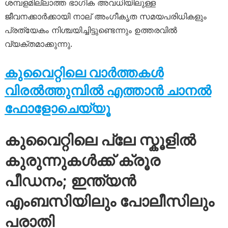
ശമ്പളമില്ലാത്ത ഭാഗിക അവധിയിലുള്ള
ജീവനക്കാർക്കായി നാല് അംഗീകൃത സമയപരിധികളും
പ്രത്യേകം നിശ്ചയിച്ചിട്ടുണ്ടെന്നും ഉത്തരവിൽ
വ്യക്തമാക്കുന്നു.
കുവൈറ്റിലെ വാർത്തകൾ
വിരൽത്തുമ്പിൽ എത്താൻ ചാനൽ
ഫോളോചെയ്യൂ
കുവൈറ്റിലെ പ്ലേ സ്കൂളിൽ
കുരുന്നുകൾക്ക് ക്രൂര
പീഡനം; ഇന്ത്യൻ
എംബസിയിലും പോലീസിലും
പരാതി