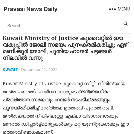
Pravasi News Daily
MENU
Home
Kuwait
Kuwait Ministry of Justice കുവൈറ്റിൽ ഈ വകുപ്പിൽ ജോലി സമയം പുനഃക്രമീകരിച്ചു; ഏഴ് മണിക്കൂർ ജോലി, പുതിയ ഹാജർ ചട്ടങ്ങൾ നിലവിൽ വന്നു
Kuwait Ministry of Justice കുവൈറ്റിൽ ഈ
വകുപ്പിൽ ജോലി സമയം പുനഃക്രമീകരിച്ചു; ഏഴ്
മണിക്കൂർ ജോലി, പുതിയ ഹാജർ ചട്ടങ്ങൾ
നിലവിൽ വന്നു
December 16, 2025
KUWAIT
Kuwait Ministry of Justice കുവൈറ്റ് സിറ്റി: നീതിന്യായ
മന്ത്രാലയത്തിലെ ജീവനക്കാരുടെ
ഔദ്യോഗിക
പ്രവർത്തന സമയവും ഹാജർ നടപടിക്രമങ്ങളും
പുനഃക്രമീകരിച്ച്
മന്ത്രിതല ഉത്തരവ് പുറത്തിറങ്ങി.
മന്ത്രാലയത്തിന് കീഴിലുള്ള എല്ലാ വിഭാഗങ്ങൾക്കും
ജനറൽ ഡിപ്പാർട്ട്‌മെന്റുകൾക്കും മറ്റ് യൂണിറ്റുകൾക്കും ഈ
ഉത്തരവ് ബാധകമാണ്.