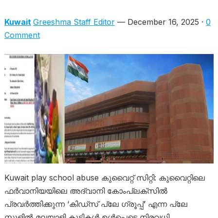
Kuwait
Greeshma Staff Editor
— December 16, 2025 ·
0
Comment
Kuwait play school abuse കുവൈറ്റ് സിറ്റി: കുവൈറ്റിലെ
ഫർവാനിയയിലെ അദ്വാനി കോംപ്ലക്സിൽ
പ്രവർത്തിക്കുന്ന ‘കിഡ്‌സ് പ്ലേ ഗ്രൂപ്പ്’ എന്ന പ്ലേ
സ്കൂളിൽ മലയാളി കുട്ടികൾ ഉൾപ്പെടെ നിരവധി