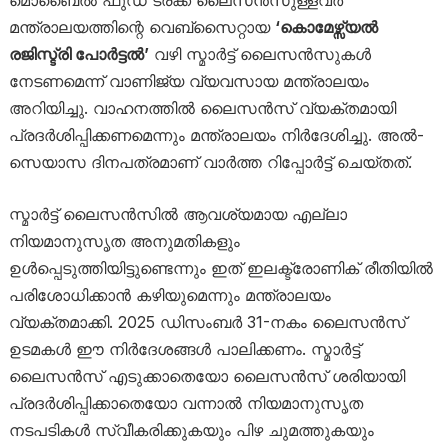
മൊബൈൽ ഫുഡ് ട്രക്ക് ലൈസൻസുള്ളവർ
മന്ത്രാലയത്തിന്റെ വെബ്സൈറ്റായ
‘കൊമേഴ്സ്യൽ
രജിസ്ട്രി പോർട്ടൽ’
വഴി സ്മാർട്ട് ലൈസൻസുകൾ
നേടണമെന്ന് വാണിജ്യ വ്യവസായ മന്ത്രാലയം
അറിയിച്ചു. വാഹനത്തിൽ ലൈസൻസ് വ്യക്തമായി
പ്രദർശിപ്പിക്കണമെന്നും മന്ത്രാലയം നിർദേശിച്ചു. അൽ-
സെയാസ ദിനപത്രമാണ് വാർത്ത റിപ്പോർട്ട് ചെയ്തത്.
സ്മാർട്ട് ലൈസൻസിൽ ആവശ്യമായ എല്ലാ
നിയമാനുസൃത അനുമതികളും
ഉൾപ്പെടുത്തിയിട്ടുണ്ടെന്നും ഇത് ഇലക്ട്രോണിക് രീതിയിൽ
പരിശോധിക്കാൻ കഴിയുമെന്നും മന്ത്രാലയം
വ്യക്തമാക്കി. 2025 ഡിസംബർ 31-നകം ലൈസൻസ്
ഉടമകൾ ഈ നിർദേശങ്ങൾ പാലിക്കണം. സ്മാർട്ട്
ലൈസൻസ് എടുക്കാതെയോ ലൈസൻസ് ശരിയായി
പ്രദർശിപ്പിക്കാതെയോ വന്നാൽ നിയമാനുസൃത
നടപടികൾ സ്വീകരിക്കുകയും പിഴ ചുമത്തുകയും