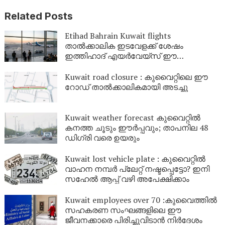
Related Posts
Etihad Bahrain Kuwait flights
താൽക്കാലിക ഇടവേളക്ക് ശേഷം
ഇത്തിഹാദ് എയർവേയ്‌സ് ഈ
രാജ്യങ്ങളിലേക്കുള്ള സർവീസുകൾ
പുനരാരംഭിക്കുന്നു
Kuwait road closure : കുവൈറ്റിലെ ഈ
റോഡ് താൽക്കാലികമായി അടച്ചു
Kuwait weather forecast കുവൈറ്റിൽ
കനത്ത ചൂടും ഈർപ്പവും; താപനില 48
ഡിഗ്രി വരെ ഉയരും
Kuwait lost vehicle plate : കുവൈറ്റിൽ
വാഹന നമ്പർ പ്ലേറ്റ് നഷ്ടപ്പെട്ടോ? ഇനി
സഹേൽ ആപ്പ് വഴി അപേക്ഷിക്കാം
Kuwait employees over 70 :കുവൈത്തിൽ
സഹകരണ സംഘങ്ങളിലെ ഈ
ജീവനക്കാരെ പിരിച്ചുവിടാൻ നിർദേശം