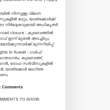
ിൽ നിന്നുള്ള വിമാന
കളിൽ മാറ്റം; യാത്രക്കാർക്ക്
താ നിർദ്ദേശവുമായി അധികൃതർ
 road closure : കുവൈത്തിൽ
് ഇന്ന് മുതൽ അടച്ചിടും;
ടിക്കുന്നവർക്ക് മുന്നറിയിപ്പ്
ights to Kuwait : ഗൾഫ്
ഗതാഗതം: കുവൈത്ത്,
ൈൻ, ദോഹ സർവീസുകളിൽ
്ങൾ; യാത്രക്കാർ ജാഗ്രത
്കണം
t Comments
OMMENTS TO SHOW.