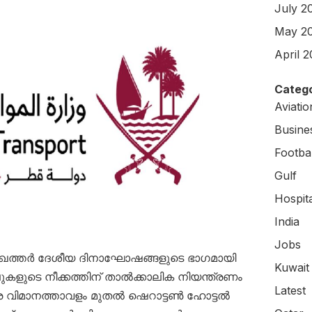
July 2
May 2
April 
Catego
Aviati
Busine
Footbal
Gulf
Hospit
India
Jobs
: ഖത്തർ ദേശീയ ദിനാഘോഷങ്ങളുടെ ഭാഗമായി
Kuwait
ുകളുടെ നീക്കത്തിന് താൽക്കാലിക നിയന്ത്രണം
Latest
്ട്ര വിമാനത്താവളം മുതൽ ഷെറാട്ടൺ ഹോട്ടൽ