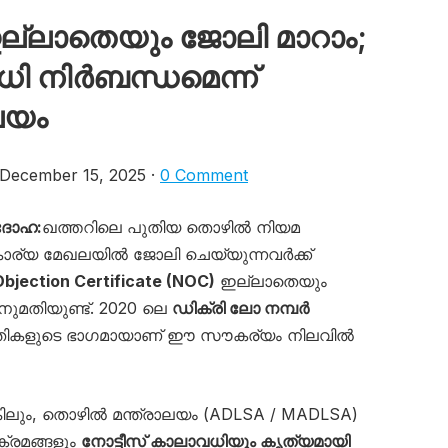
ല്ലാതെയും ജോലി മാറാം;
ധി നിർബന്ധമെന്ന്
ലയം
ecember 15, 2025 ·
0 Comment
ദോഹ:
ഖത്തറിലെ പുതിയ തൊഴിൽ നിയമ
കാര്യ മേഖലയിൽ ജോലി ചെയ്യുന്നവർക്ക്
bjection Certificate (NOC)
ഇല്ലാതെയും
മതിയുണ്ട്. 2020 ലെ
ഡിക്രി ലോ നമ്പർ
ഗതികളുടെ ഭാഗമായാണ് ഈ സൗകര്യം നിലവിൽ
ലും, തൊഴിൽ മന്ത്രാലയം (ADLSA / MADLSA)
്രമങ്ങളും
നോട്ടീസ് കാലാവധിയും കൃത്യമായി