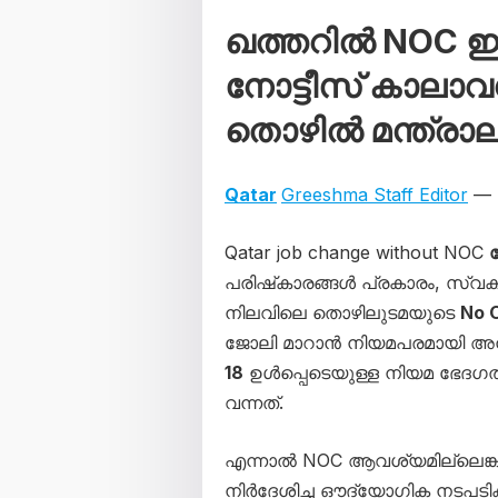
ഖത്തറിൽ NOC ഇ
നോട്ടീസ് കാലാവ
തൊഴിൽ മന്ത്രാ
Qatar
Greeshma Staff Editor
— D
Qatar job change without NOC
പരിഷ്‌കാരങ്ങൾ പ്രകാരം, സ്വ
നിലവിലെ തൊഴിലുടമയുടെ
No O
ജോലി മാറാൻ നിയമപരമായി അനു
18
ഉൾപ്പെടെയുള്ള നിയമ ഭേദ
വന്നത്.
എന്നാൽ NOC ആവശ്യമില്ലെങ്കി
നിർദേശിച്ച ഔദ്യോഗിക നടപടിക