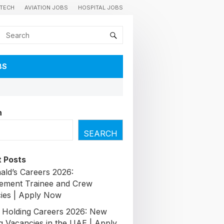
TECH
AVIATION JOBS
HOSPITAL JOBS
BS
h
SEARCH
 Posts
ld’s Careers 2026:
ment Trainee and Crew
ies | Apply Now
l Holding Careers 2026: New
g Vacancies in the UAE | Apply