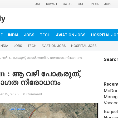
UAE
KUWAIT
QATAR
GULF
INDIA
JOBS
ly
LF
INDIA
JOBS
TECH
AVIATION JOBS
HOSPITAL JO
INDIA
JOBS
TECH
AVIATION JOBS
HOSPITAL JOBS
 : ആ വഴി പോകരുത്, താൽക്കാലിക ഗതാഗത നിരോധനം
Searc
ban : ആ വഴി പോകരുത്,
താഗത നിരോധനം
Recent
McDona
r 15, 2025
·
0 Comment
Manage
Vacanc
Burjee
Nursin