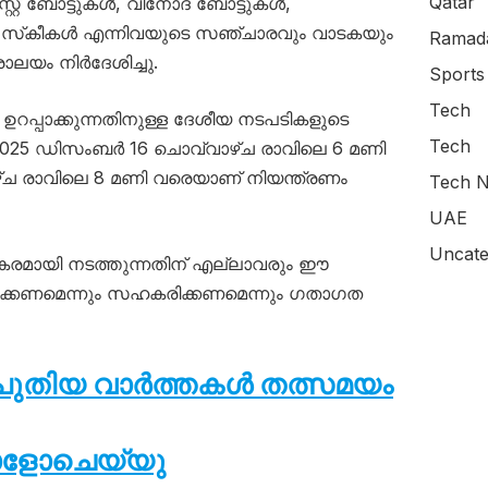
Qatar
റ്റ് ബോട്ടുകൾ, വിനോദ ബോട്ടുകൾ,
റ് സ്‌കീകൾ എന്നിവയുടെ സഞ്ചാരവും വാടകയും
Ramada
ാലയം നിർദേശിച്ചു.
Sports
Tech
റപ്പാക്കുന്നതിനുള്ള ദേശീയ നടപടികളുടെ
Tech
025 ഡിസംബർ 16 ചൊവ്വാഴ്ച രാവിലെ 6 മണി
ച രാവിലെ 8 മണി വരെയാണ് നിയന്ത്രണം
Tech N
UAE
Uncate
മായി നടത്തുന്നതിന് എല്ലാവരും ഈ
ക്കണമെന്നും സഹകരിക്കണമെന്നും ഗതാഗത
ം പുതിയ വാർത്തകൾ തത്സമയം
ോളോചെയ്യു