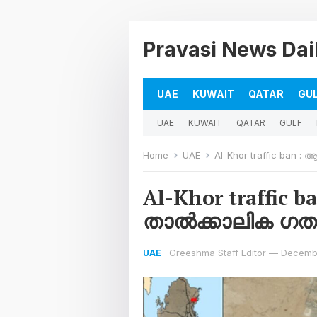
Pravasi News Dai
UAE
KUWAIT
QATAR
GU
UAE
KUWAIT
QATAR
GULF
Home
UAE
Al-Khor traffic ban
Al-Khor traffic 
താൽക്കാലിക ഗ
Greeshma Staff Editor
—
Decembe
UAE