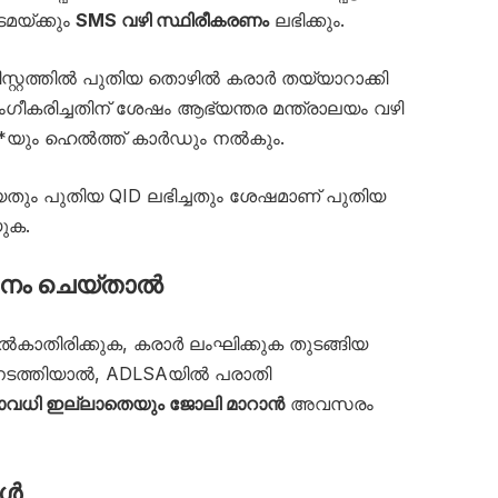
മയ്ക്കും
SMS വഴി സ്ഥിരീകരണം
ലഭിക്കും.
സ്റ്റത്തിൽ പുതിയ തൊഴിൽ കരാർ തയ്യാറാക്കി
ീകരിച്ചതിന് ശേഷം ആഭ്യന്തര മന്ത്രാലയം വഴി
*യും ഹെൽത്ത് കാർഡും നൽകും.
യതും പുതിയ QID ലഭിച്ചതും ശേഷമാണ് പുതിയ
ുക.
നം ചെയ്താൽ
കാതിരിക്കുക, കരാർ ലംഘിക്കുക തുടങ്ങിയ
 നടത്തിയാൽ, ADLSAയിൽ പരാതി
ലാവധി ഇല്ലാതെയും ജോലി മാറാൻ
അവസരം
ങൾ