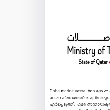
Doha marine vessel ban ദോഹ
ദോഹ പ്രദേശത്ത് സമുദ്ര കപ്പല
ഏർപ്പെടുത്തി. ഹമദ് അന്താരാഷ