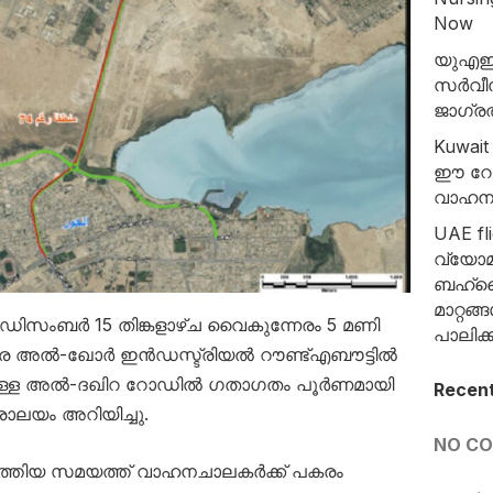
Now
യുഎഇയ
സർവീസു
ജാഗ്ര
Kuwait
ഈ റോഡ
വാഹനമോ
UAE fl
വ്യോമ
ബഹ്റ
മാറ്റങ
25 ഡിസംബർ 15 തിങ്കളാഴ്ച വൈകുന്നേരം 5 മണി
പാലിക
വരെ അൽ-ഖോർ ഇൻഡസ്ട്രിയൽ റൗണ്ട്എബൗട്ടിൽ
ക്കുള്ള അൽ-ദഖിറ റോഡിൽ ഗതാഗതം പൂർണമായി
Recen
രാലയം അറിയിച്ചു.
NO C
ത്തിയ സമയത്ത് വാഹനചാലകർക്ക് പകരം