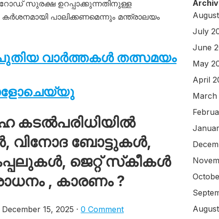
Archiv
ഡ് സുരക്ഷ ഉറപ്പാക്കുന്നതിനുള്ള
August
കർശനമായി പാലിക്കണമെന്നും മന്ത്രാലയം
July 2
June 
ം പുതിയ വാർത്തകൾ തത്സമയം
May 2
April 
ോളോചെയ്യു
March
Februa
ോഹ കടൽപരിധിയിൽ
Januar
ടുകൾ, വിനോദ ബോട്ടുകൾ,
Decem
്പലുകൾ, ജെറ്റ് സ്‌കീകൾ
Novem
Octobe
ിരോധനം , കാരണം ?
Septem
August
December 15, 2025 ·
0 Comment