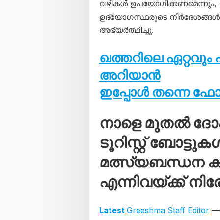
വഴികൾ ഉപയോഗിക്കണമെന്നും, റോ
ഉദ്യോഗസ്ഥരുടെ നിർദേശങ്ങൾ 
അഭ്യർത്ഥിച്ചു.
ഖത്തറിലെ ഏറ്റവു
അറിയാൻ
ഇപ്പോൾ തന്നെ ഫ
നാളെ മുതൽ ദ
ടൂറിസ്റ്റ് ബോട്
മത്സ്യബന്ധന കപ
എന്നിവയ്ക്ക് ന
Latest
Greeshma Staff Editor
— 