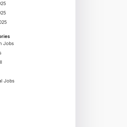
025
025
2025
ries
on Jobs
s
l
al Jobs