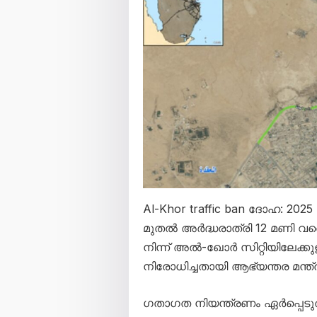
Al-Khor traffic ban ദോഹ: 20
മുതൽ അർദ്ധരാത്രി 12 മണി 
നിന്ന് അൽ-ഖോർ സിറ്റിയിലേ
നിരോധിച്ചതായി ആഭ്യന്തര മന്ത്
ഗതാഗത നിയന്ത്രണം ഏർപ്പെടു