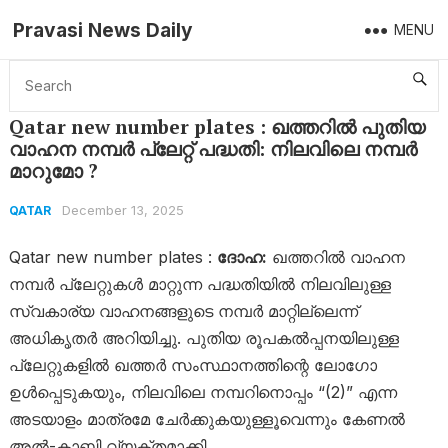
Pravasi News Daily
MENU
Home
Qatar
Qatar new number plates : ഖത്തറിൽ പുതിയ വാഹന നമ്പർ പ്ലേറ്റ് പദ്ധതി: നിലവിലെ നമ്പർ മാറുമോ ?
Qatar new number plates : ഖത്തറിൽ പുതിയ
വാഹന നമ്പർ പ്ലേറ്റ് പദ്ധതി: നിലവിലെ നമ്പർ
മാറുമോ ?
December 13, 2025
QATAR
Qatar new number plates :
ദോഹ:
ഖത്തറിൽ വാഹന
നമ്പർ പ്ലേറ്റുകൾ മാറ്റുന്ന പദ്ധതിയിൽ നിലവിലുള്ള
സ്വകാര്യ വാഹനങ്ങളുടെ നമ്പർ മാറ്റില്ലെന്ന്
അധികൃതർ അറിയിച്ചു. പുതിയ രൂപകൽപ്പനയിലുള്ള
പ്ലേറ്റുകളിൽ ഖത്തർ സംസ്ഥാനത്തിന്റെ ലോഗോ
ഉൾപ്പെടുകയും, നിലവിലെ നമ്പറിനൊപ്പം “(2)” എന്ന
അടയാളം മാത്രമേ ചേർക്കുകയുള്ളൂവെന്നും കേണൽ
അൽ-കാബി വ്യക്തമാക്കി.