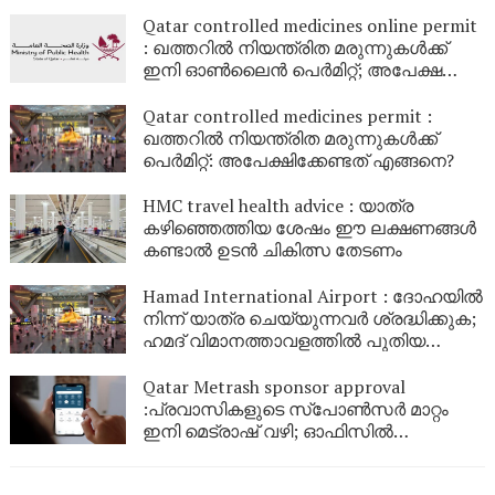
ക്രമീകരിക്കാൻ കഹ്‌റാമ നിർദേശം
Qatar controlled medicines online permit
: ഖത്തറിൽ നിയന്ത്രിത മരുന്നുകൾക്ക്
ഇനി ഓൺലൈൻ പെർമിറ്റ്; അപേക്ഷയും
സ്റ്റാറ്റസും അറിയാം
Qatar controlled medicines permit :
ഖത്തറിൽ നിയന്ത്രിത മരുന്നുകൾക്ക്
പെർമിറ്റ്: അപേക്ഷിക്കേണ്ടത് എങ്ങനെ?
HMC travel health advice : യാത്ര
കഴിഞ്ഞെത്തിയ ശേഷം ഈ ലക്ഷണങ്ങൾ
കണ്ടാൽ ഉടൻ ചികിത്സ തേടണം
Hamad International Airport : ദോഹയിൽ
നിന്ന് യാത്ര ചെയ്യുന്നവർ ശ്രദ്ധിക്കുക;
ഹമദ് വിമാനത്താവളത്തിൽ പുതിയ
ബയോമെട്രിക് സംവിധാനം
Qatar Metrash sponsor approval
:പ്രവാസികളുടെ സ്പോൺസർ മാറ്റം
ഇനി മെട്രാഷ് വഴി; ഓഫിസിൽ
പോകാതെ അനുമതി നൽകാം