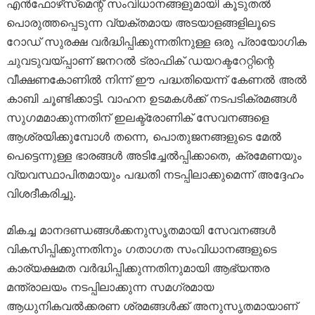
എൻഫോഴ്‌സ്‌മെന്റ് സംവിധാനങ്ങളുമായി കൂടുതൽ
പൊരുത്തപ്പെടുന്ന വ്യക്തമായ അടയാളങ്ങളിലൂടെ
റോഡ് സുരക്ഷ വർദ്ധിപ്പിക്കുന്നതിനുള്ള ഒരു പ്രായോഗിക
ചുവടുവയ്പ്പാണ് ജനറൽ ട്രാഫിക് ഡയറക്ടറേറ്റിന്റെ
വീക്ഷണകോണിൽ നിന്ന് ഈ പദ്ധതിയെന്ന് കേണൽ അൽ
കാബി ചൂണ്ടിക്കാട്ടി. വാഹന ഉടമകൾക്ക് നടപടിക്രമങ്ങൾ
സുഗമമാക്കുന്നതിന് ഇലക്ട്രോണിക് സേവനങ്ങളെ
ആശ്രയിക്കുമ്പോൾ തന്നെ, പൊതുജനങ്ങളുടെ മേൽ
പെട്ടെന്നുള്ള ഭാരങ്ങൾ അടിച്ചേൽപ്പിക്കാതെ, ക്രമേണയും
വ്യവസ്ഥാപിതമായും പദ്ധതി നടപ്പിലാക്കുമെന്ന് അദ്ദേഹം
വിശദീകരിച്ചു.
മികച്ച മാനദണ്ഡങ്ങൾക്കനുസൃതമായി സേവനങ്ങൾ
വികസിപ്പിക്കുന്നതിനും ഗതാഗത സംവിധാനങ്ങളുടെ
കാര്യക്ഷമത വർദ്ധിപ്പിക്കുന്നതിനുമായി ആഭ്യന്തര
മന്ത്രാലയം നടപ്പിലാക്കുന്ന സമഗ്രമായ
ആധുനികവൽക്കരണ ശ്രമങ്ങൾക്ക് അനുസൃതമായാണ്