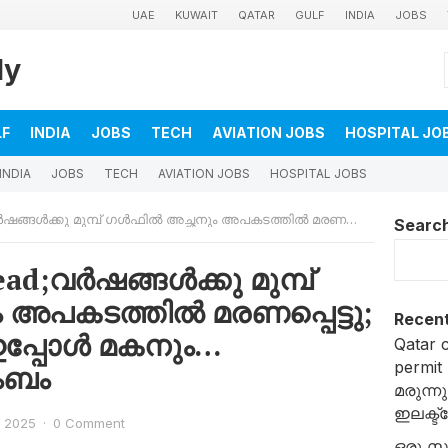
UAE
KUWAIT
QATAR
GULF
INDIA
JOBS
ly
LF
INDIA
JOBS
TECH
AVIATION JOBS
HOSPITAL JO
INDIA
JOBS
TECH
AVIATION JOBS
HOSPITAL JOBS
്പ് ഗൾഫിൽ അച്ഛനും അപകടത്തിൽ മരണപ്പെട്ടു; തീരാ വേദനായി ഇപ്പോൾ മകനും… കണ്ണീരോടെ കുടുംബം
Searc
ead;വർഷങ്ങൾക്കു മുമ്പ്
അപകടത്തിൽ മരണപ്പെട്ടു;
Recent
ഇപ്പോൾ മകനും…
Qatar c
permit
ംബം
മരുന്
ഇലക്ട
 2025
·
0 Comment
ഒരു സ