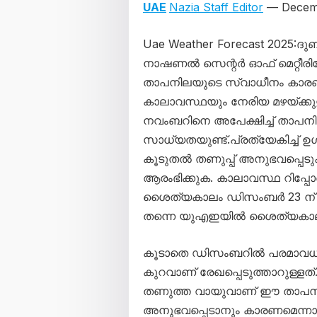
UAE
Nazia Staff Editor
— Decemb
Uae Weather Forecast 2025:ദ
നാഷണൽ സെന്റർ ഓഫ് മെറ്റീര
താപനിലയുടെ സ്വാധീനം കാര
കാലാവസ്ഥയും നേരിയ മഴയ്ക്കുള
നവംബറിനെ അപേക്ഷിച്ച് താപ
സാധ്യതയുണ്ട്.പ്രത്യേകിച്ച് 
കൂടുതൽ തണുപ്പ് അനുഭവപ്പ
ആരംഭിക്കുക. കാലാവസ്ഥ റിപ്പ
ശൈത്യകാലം ഡിസംബർ 23 ന് 
തന്നെ യുഎഇയിൽ ശൈത്യകാലം 
കൂടാതെ ഡിസംബറിൽ പരമാവധി ത
കുറവാണ് രേഖപ്പെടുത്താറുള്ളത്
തണുത്ത വായുവാണ് ഈ താപനി
അനുഭവപ്പെടാനും കാരണമെന്നാണ