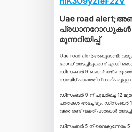
hiK3O9yzfeF2zV
Uae road alert;
പ്രധാനറോഡുകൾ ഭാ
മുന്നറിയിപ്പ്
Uae road alert;അബുദാബി: വ
റോഡ് അടച്ചിടുമെന്ന് എഡി മൊബില
ഡിസംബർ 9 ചൊവ്വാഴ്ച മുതൽ 2
സായിദ് പാലത്തിന് സമീപമുള്ള ന
ഡിസംബർ 9 ന് പുലർച്ചെ 12 മുത
പാതകൾ അടച്ചിടും. ഡിസംബർ 15
വരെ രണ്ട് വലത് പാതകൾ അടച്ചി
ഡിസംബർ 5 ന് വൈകുന്നേരം 5 