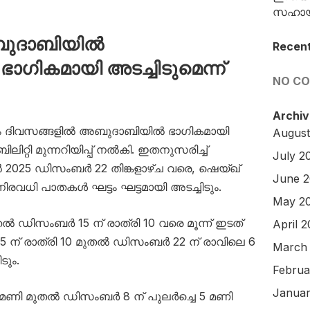
സഹായത
അബുദാബിയിൽ
Recen
ഗികമായി അടച്ചിടുമെന്ന്
NO C
Archiv
രും ദിവസങ്ങളിൽ അബുദാബിയിൽ ഭാഗികമായി
August
ിറ്റി മുന്നറിയിപ്പ് നൽകി. ഇതനുസരിച്ച്
July 2
025 ഡിസംബർ 22 തിങ്കളാഴ്ച വരെ, ഷെയ്ഖ്
June 
ിരവധി പാതകൾ ഘട്ടം ഘട്ടമായി അടച്ചിടും.
May 2
ൽ ഡിസംബർ 15 ന് രാത്രി 10 വരെ മൂന്ന് ഇടത്
April 
 ന് രാത്രി 10 മുതൽ ഡിസംബർ 22 ന് രാവിലെ 6
March
ടും.
Februa
Januar
മണി മുതൽ ഡിസംബർ 8 ന് പുലർച്ചെ 5 മണി