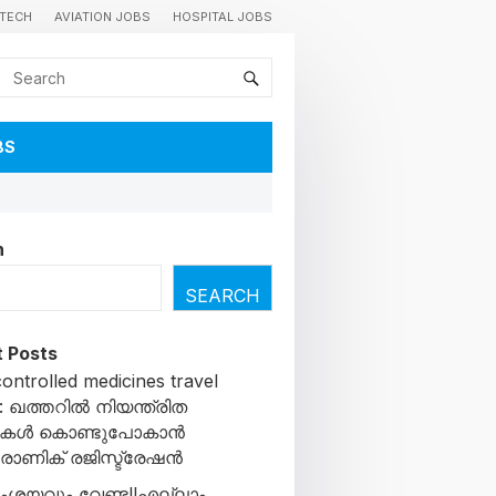
TECH
AVIATION JOBS
HOSPITAL JOBS
BS
h
SEARCH
 Posts
ontrolled medicines travel
 : ഖത്തറിൽ നിയന്ത്രിത
നുകൾ കൊണ്ടുപോകാൻ
്രോണിക് രജിസ്ട്രേഷൻ
ംശയവും വേണ്ട!!എല്ലാം