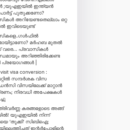
ിൾ ;യുഎഇയിൽ ഇന്ത്യൻ
ോർട്ട് പുതുക്കണോ?
സികൾ അറിയേണ്ടതെല്ലാം ഒറ്റ
കിൽ ഇവിടെയുണ്ട്
ികളെ..ഗള്‍ഫില്‍
ായിട്ടാണോ? മര്‍ഹബ മുതല്‍
 വരെ… പ്രവാസികള്‍
ന്ധമായും അറിഞ്ഞിരിക്കേണ്ട
പ്രയോഗങ്ങള്‍ |
visit visa conversion :
്റിൽ സന്ദർശക വിസ
ൻസി വിസയിലേക്ക് മാറ്റാൻ
ത്രണം; നിരവധി അപേക്ഷകൾ
്ചു
 ത്രിവർണ്ണ കരങ്ങളോടെ അങ്ങ്
ിൽ! യുഎഇയിൽ നിന്ന്
യെ ‘തൂക്കി’ സിബിഐ;
യിലെത്തിച്ചത് ഇന്റർപോളിന്റെ