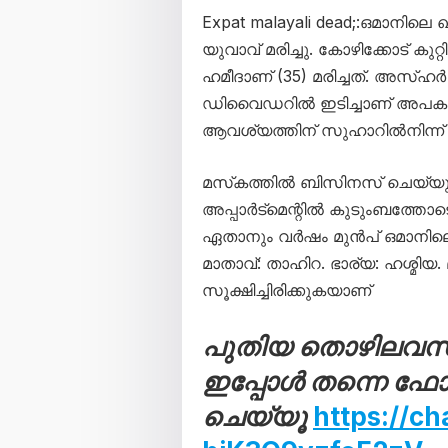
Expat malayali dead;:ഒമാനില
യുവാവ് മരിച്ചു. കോഴിക്കോട് ക
ഹമീദാണ് (35) മരിച്ചത്. അസ്ഹ
ഡിവൈഡറിൽ ഇടിച്ചാണ് അപകടമു
ആവശ്യത്തിന് സുഹാറിൽനിന്ന് 
മസ്‌കത്തിൽ ബിസിനസ് ചെയ്യ
അപ്പാർട്മെന്റിൽ കുടുംബത്തോട
ഏതാനും വർഷം മുൻപ് ഒമാനിലെ
മാതാവ്: താഹിറ. ഭാര്യ: ഹശ്മ
സൂക്ഷിച്ചിരിക്കുകയാണ്
പുതിയ തൊഴിലവസ
ഇപ്പോൾ തന്നെ ഫ
ചെയ്യൂ
https://c