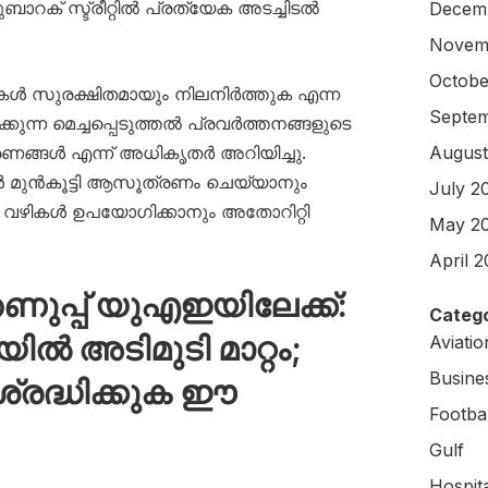
ാറക് സ്ട്രീറ്റിൽ പ്രത്യേക അടച്ചിടൽ
Decem
Novem
Octobe
 സുരക്ഷിതമായും നിലനിർത്തുക എന്ന
Septem
കുന്ന മെച്ചപ്പെടുത്തൽ പ്രവർത്തനങ്ങളുടെ
രണങ്ങൾ എന്ന് അധികൃതർ അറിയിച്ചു.
August
 മുൻകൂട്ടി ആസൂത്രണം ചെയ്യാനും
July 2
വഴികൾ ഉപയോഗിക്കാനും അതോറിറ്റി
May 2
April 
്പ് യുഎഇയിലേക്ക്:
Catego
ൽ അടിമുടി മാറ്റം;
Aviati
Busine
രദ്ധിക്കുക ഈ
Footbal
Gulf
Hospit