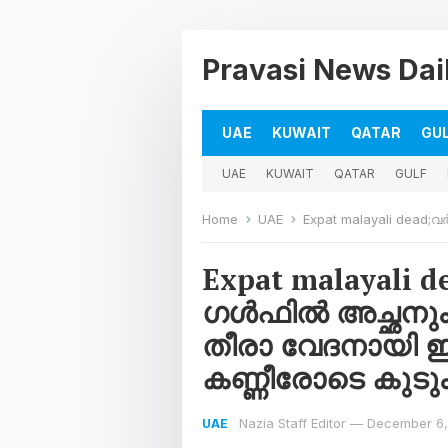
Pravasi News Dai
UAE
KUWAIT
QATAR
GU
UAE
KUWAIT
QATAR
GULF
Home
UAE
Expat malayali dead;വർഷങ്ങൾക്കു മുമ
Expat malayali d
ഗൾഫിൽ അച്ഛനും 
തീരാ വേദനായി 
കണ്ണീരോടെ കുടു
Nazia Staff Editor
—
December 6,
UAE