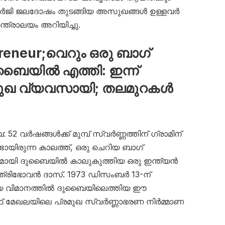
ജി ജലദോഷം തുടങ്ങിയ അസുഖങ്ങൾ ഉള്ളവർ
്ത്രാലയം അറിയിച്ചു.
preneur;വെറും ഒരു ബാഗ്
ദുബൈയിൽ എത്തി: ഇന്ന്
മുഖ വ്യവസായി; തലമുറകൾ
 52 വർഷങ്ങൾക്ക് മുമ്പ് സ്വർണ്ണത്തിന് ഗ്രാമിന്
ടായിരുന്ന കാലത്ത്, ഒരു ചെറിയ ബാഗ്
ൂ പഴവുമായി ദുബൈയിൽ കാലുകുത്തിയ ഒരു ഇന്ത്യൻ
 ത്രിഭോവൻ ദാസ്. 1973 ഡിസംബർ 13-ന്
്യ വിമാനത്തിൽ ദുബൈയിലെത്തിയ ഈ
ഫ് മേഖലയിലെ പ്രമുഖ സ്വർണ്ണാഭരണ നിർമ്മാണ