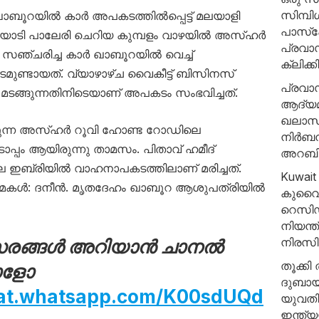
സിമ്പ
െ ഖാബൂറയിൽ കാർ അപകടത്തിൽപ്പെട്ട് മലയാളി
പാസ്‌പ
ുറ്റിയാടി പാലേരി ചെറിയ കുമ്പളം വാഴയിൽ അസ്ഹർ
പ്രവാ
ർ സഞ്ചരിച്ച കാർ ഖാബൂറയിൽ വെച്ച്
ക്ലിക്
ണ്ടായത്. വ്യാഴാഴ്ച വൈകീട്ട് ബിസിനസ്
പ്രവാസ
മടങ്ങുന്നതിനിടെയാണ് അപകടം സംഭവിച്ചത്.
ആദ്യമ
ഖലാസ്
ുന്ന അസ്ഹർ റൂവി ഹോണ്ട റോഡിലെ
നിര്‍ബ
ൊപ്പം ആയിരുന്നു താമസം. പിതാവ് ഹമീദ്
അറബി 
 ഇബ്രിയിൽ വാഹനാപകടത്തിലാണ് മരിച്ചത്.
Kuwait 
ിയ. മകൾ: ദനീൻ. മൃതദേഹം ഖാബൂറ ആശുപത്രിയിൽ
കുവൈറ
റെസിഡ
നിയന്
നിരസിച
രങ്ങൾ അറിയാൻ ചാനൽ
തൂക്കി
ോളോ
ദുബായ
hat.whatsapp.com/K00sdUQd
യുവതി
ഇന്ത്യ