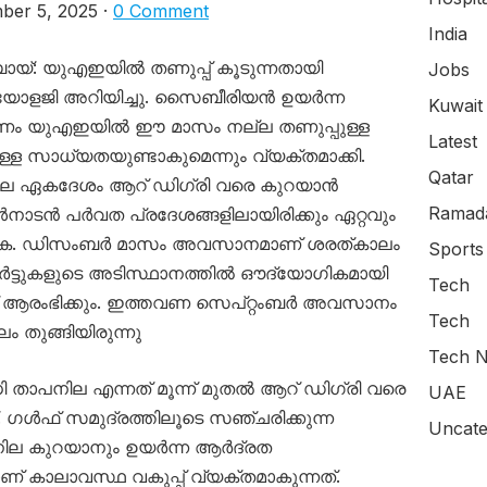
er 5, 2025 ·
0 Comment
India
ുബായ്: യുഎഇയിൽ തണുപ്പ് കൂടുന്നതായി
Jobs
ിയോളജി അറിയിച്ചു. സൈബീരിയൻ ഉയർന്ന
Kuwait
ണം യുഎഇയിൽ ഈ മാസം നല്ല തണുപ്പുള്ള
Latest
്ള സാധ്യതയുണ്ടാകുമെന്നും വ്യക്തമാക്കി.
Qatar
നില ഏകദേശം ആറ് ഡിഗ്രി വരെ കുറയാൻ
Ramada
ഉൾനാടൻ പർവത പ്രദേശങ്ങളിലായിരിക്കും ഏറ്റവും
െടുക. ഡിസംബർ മാസം അവസാനമാണ് ശരത്കാലം
Sports
ോർട്ടുകളുടെ അടിസ്ഥാനത്തിൽ ഔദ്യോഗികമായി
Tech
ആരംഭിക്കും. ഇത്തവണ സെപ്റ്റംബർ അവസാനം
Tech
തുങ്ങിയിരുന്നു
Tech N
ാപനില എന്നത് മൂന്ന് മുതൽ ആറ് ഡിഗ്രി വരെ
UAE
. ഗൾഫ് സമുദ്രത്തിലൂടെ സഞ്ചരിക്കുന്ന
Uncate
ല കുറയാനും ഉയർന്ന ആർദ്രത
് കാലാവസ്ഥ വകുപ്പ് വ്യക്തമാകുന്നത്.