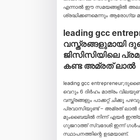
എന്നാൽ ഈ സമയങ്ങളിൽ അലർ
ശ്രദ്ധിക്കണമെന്നും ആരോഗ്യ മന
leading gcc entre
വസ്ത്രങ്ങളുമായി 
ജിസിസിയിലെ പ്ര
കണ്ട അമ്രത് ലാൽ
leading gcc entrepreneur;ദുബൈ:
വെറും 6 ദിർഹം മാത്രം വിലയുണ്
വസ്ത്രങ്ങളും പാക്കറ്റ് ചിക്ക
പ്രവാസിയുണ്ട് – അമ്രത് ലാൽ
മുംബൈയിൽ നിന്ന് എയർ ഇന്ത
ഗുജറാത്ത് സ്വദേശി ഇന്ന് ഗൾ
സ്ഥാപനത്തിന്റെ ഉടമയാണ്.