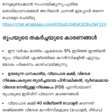
നേട്ടമുണ്ടാക്കാൻ സഹായിക്കുന്നു.പുതിയ
തൊഴിലവസരങ്ങൾ അറിയാൻ ചാനൽ ഇപ്പോൾ തന്നെ
ഫോളോ ചെയ്യൂ
https://chat.whatsapp.com/K00sdUQdhiK3O9yzfeF2zV
രൂപയുടെ തകർച്ചയുടെ കാരണങ്ങൾ
ഈ വർഷം മാത്രം ഏകദേശം
5%
ഇടിഞ്ഞ ഇന്ത്യൻ
രൂപ, നിലവിൽ ഏഷ്യയിലെ കറൻസികളിൽ ഏറ്റവും
മോശം പ്രകടനം കാഴ്ചവയ്ക്കുന്നു.
ഉയരുന്ന ധനകാര്യ, വ്യാപാര കമ്മി, വിദേശ
നിക്ഷേപകരുടെ തുടർച്ചയായ പിൻവലിക്കൽ, ദുർബലമായ
വിദേശ നേരിട്ടുള്ള നിക്ഷേപം (FDI)
എന്നിവയാണ്
രൂപയുടെ ഇടിവിന് പ്രധാന കാരണങ്ങൾ.
വ്യാപാര കമ്മി
40 ബില്യൺ ഡോളർ
കടന്നത്
രാജ്യത്തെ വിദേശ കറൻസികളുടെ (ഡോളർ, ദിർഹം)