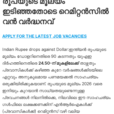
രൂപയുടെ മൂല്യം
ഇടിഞ്ഞതോടെ റെമിറ്റൻസിൽ
വൻ വർദ്ധനവ്
APPLY FOR THE LATEST JOB VACANCIES
Indian Rupee drops against Dollar:ഇന്ത്യൻ രൂപയുടെ
മൂല്യം ഡോളറിനെതിരെ 90 കടന്നതും യുഎഇ
ദിർഹത്തിനെതിരെ
24.50-ന് മുകളിലേക്ക്
താഴ്ന്നതും
പ്രവാസികൾക്ക് കഴിഞ്ഞ കുറേ വർഷങ്ങൾക്കിടയിലെ
ഏറ്റവും അനുകൂലമായ പണമയക്കൽ സാഹചര്യം
ഒരുക്കിയിരിക്കുകയാണ്. രൂപയുടെ മൂല്യം 2026 വരെ
ഇനിയും കുറയാൻ സാധ്യതയുണ്ടെന്നുള്ള
പ്രവചനങ്ങൾ നിലനിൽക്കെ, നിലവിലെ ഈ സാഹചര്യം
ഗൾഫിലെ ലക്ഷക്കണക്കിന് എൻആർഐകൾക്ക്
(പ്രവാസികൾക്ക്) റെമിറ്റൻസ് വഴി വലിയ