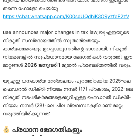
പുതിയ തൊഴിലവസരങ്ങൾ അറിയാൻ ചാനൽ ഇപ്പോൾ
തന്നെ ഫോളോ ചെയ്യൂ
https://chat.whatsapp.com/K00sdUQdhiK3O9yzfeF2zV
uae announces major changes in tax law;യുഎഇയുടെ
നികുതി സമ്പ്രദായത്തിൽ സുതാര്യതയും
കാര്യക്ഷമതയും ഉറപ്പാക്കുന്നതിന്റെ ഭാഗമായി, നികുതി
നിയമങ്ങളിൽ സുപ്രധാനമായ ഭേദഗതികൾ വരുത്തി. ഈ
മാറ്റങ്ങൾ
2026 ജനുവരി 1
മുതൽ പ്രാബല്യത്തിൽ വരും.
യുഎഇ ധനകാര്യ മന്ത്രാലയം പുറത്തിറക്കിയ 2025-ലെ
ഫെഡറൽ ഡിക്രി-നിയമം നമ്പർ (17) പ്രകാരം, 2022-ലെ
നികുതി നടപടിക്രമങ്ങളെക്കുറിച്ചുള്ള ഫെഡറൽ ഡിക്രി-
നിയമം നമ്പർ (28)-ലെ ചില വ്യവസ്ഥകളിലാണ് മാറ്റം
വരുത്തിയിരിക്കുന്നത്.
പ്രധാന ഭേദഗതികളും