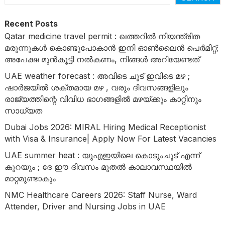
Recent Posts
Qatar medicine travel permit : ഖത്തറിൽ നിയന്ത്രിത
മരുന്നുകൾ കൊണ്ടുപോകാൻ ഇനി ഓൺലൈൻ പെർമിറ്റ്;
അപേക്ഷ മുൻകൂട്ടി നൽകണം, നിങ്ങൾ അറിയേണ്ടത്
UAE weather forecast : അവിടെ ചൂട് ഇവിടെ മഴ ;
ഷാർജയിൽ ശക്തമായ മഴ , വരും ദിവസങ്ങളിലും
രാജ്യത്തിന്റെ വിവിധ ഭാഗങ്ങളിൽ മഴയ്ക്കും കാറ്റിനും
സാധ്യത
Dubai Jobs 2026: MIRAL Hiring Medical Receptionist
with Visa & Insurance| Apply Now For Latest Vacancies
UAE summer heat : യുഎഇയിലെ കൊടുംചൂട് എന്ന്
കുറയും ; ദേ ഈ ദിവസം മുതൽ കാലാവസ്ഥയിൽ
മാറ്റമുണ്ടാകും
NMC Healthcare Careers 2026: Staff Nurse, Ward
Attender, Driver and Nursing Jobs in UAE